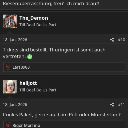
Riesenüberraschung, freu' ich mich drauf!
The_Demon
Till Deaf Do Us Part
18. Jan. 2026
#10
Tickets sind bestellt. Thüringen ist somit auch
vertreten.
Lars8988
R
e
a
helljott
k
Till Deaf Do Us Part
t
i
o
18. Jan. 2026
#11
n
e
Cooles Paket, gerne auch im Pott oder Münsterland!
n
:
Rigor MorTino
R