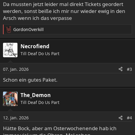
Da mussten jetzt leider mal direkt Tickets geordert
n
werden, sonst beiße ich mir nur wieder ewig in den
:
Arsch wenn ich das verpasse
GordonOverkill
R
e
a
Necrofiend
k
Till Deaf Do Us Part
t
i
o
07. Jan. 2026
#3
n
e
Schon ein gutes Paket.
n
:
The_Demon
Till Deaf Do Us Part
12. Jan. 2026
#4
Hätte Bock, aber am Osterwochenende hab ich