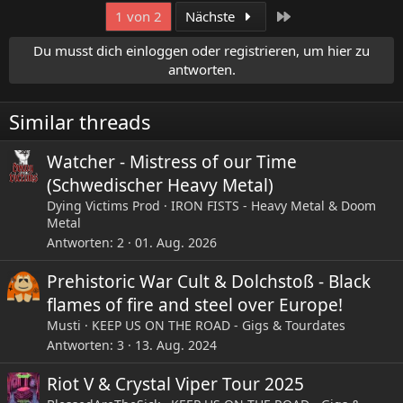
a
Letzte
1 von 2
Nächste
k
t
Du musst dich einloggen oder registrieren, um hier zu
i
antworten.
o
n
e
Similar threads
n
:
Watcher - Mistress of our Time
(Schwedischer Heavy Metal)
Dying Victims Prod
IRON FISTS - Heavy Metal & Doom
Metal
Antworten
2
01. Aug. 2026
Prehistoric War Cult & Dolchstoß - Black
flames of fire and steel over Europe!
Musti
KEEP US ON THE ROAD - Gigs & Tourdates
Antworten
3
13. Aug. 2024
Riot V & Crystal Viper Tour 2025