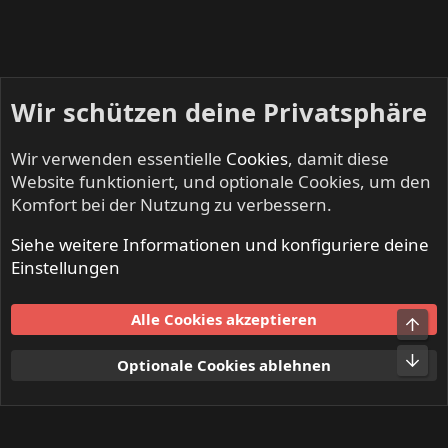
Wir schützen deine Privatsphäre
Wir verwenden essentielle
Cookies
, damit diese
Website funktioniert, und optionale Cookies, um den
Komfort bei der Nutzung zu verbessern.
Siehe weitere Informationen und konfiguriere deine
KEEP US ON THE ROAD - Gigs & Tourdates
Einstellungen
Cookies
Alle Cookies akzeptieren
Obe
Kontakt
Nutzungsbedingungen
Datenschutz
Hilfe und Impressum
Start
R
Unt
Optionale Cookies ablehnen
S
S
®
Community platform by XenForo
© 2010-2024 XenForo Ltd.