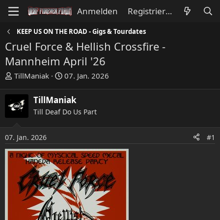
Anmelden
Registrieren
KEEP US ON THE ROAD - Gigs & Tourdates
Cruel Force & Hellish Crossfire -
Mannheim April '26
E
E
TillManiak
07. Jan. 2026
r
r
s
s
TillManiak
t
t
Till Deaf Do Us Part
e
e
l
l
l
l
07. Jan. 2026
#1
e
t
r
a
m