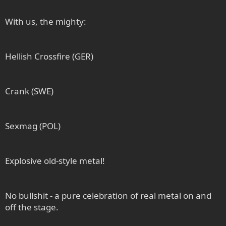
With us, the mighty:
Hellish Crossfire (GER)
Crank (SWE)
Sexmag (POL)
Explosive old-style metal!
No bullshit - a pure celebration of real metal on and
off the stage.