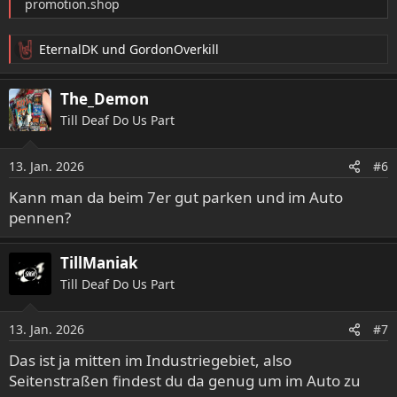
promotion.shop
EternalDK
und
GordonOverkill
R
e
a
The_Demon
k
Till Deaf Do Us Part
t
i
o
13. Jan. 2026
#6
n
e
Kann man da beim 7er gut parken und im Auto
n
pennen?
:
TillManiak
Till Deaf Do Us Part
13. Jan. 2026
#7
Das ist ja mitten im Industriegebiet, also
Seitenstraßen findest du da genug um im Auto zu