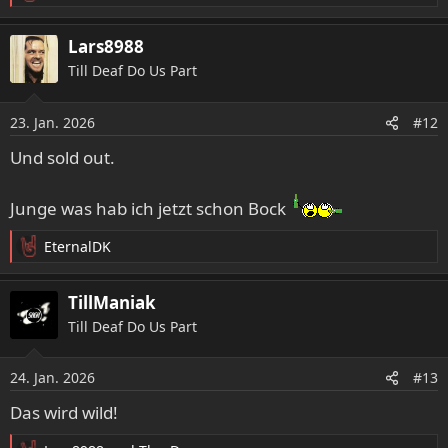
e
a
Lars8988
k
Till Deaf Do Us Part
t
i
o
23. Jan. 2026
#12
n
e
Und sold out.
n
:
Junge was hab ich jetzt schon Bock
EternalDK
R
e
a
TillManiak
k
Till Deaf Do Us Part
t
i
o
24. Jan. 2026
#13
n
e
Das wird wild!
n
: