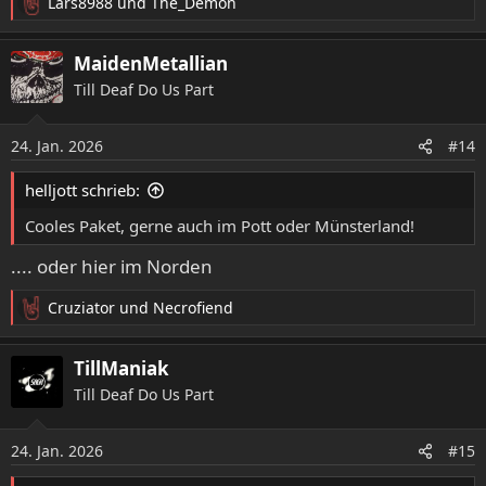
Lars8988
und
The_Demon
R
e
a
MaidenMetallian
k
Till Deaf Do Us Part
t
i
o
24. Jan. 2026
#14
n
e
helljott schrieb:
n
:
Cooles Paket, gerne auch im Pott oder Münsterland!
.... oder hier im Norden
Cruziator
und
Necrofiend
R
e
a
TillManiak
k
Till Deaf Do Us Part
t
i
o
24. Jan. 2026
#15
n
e