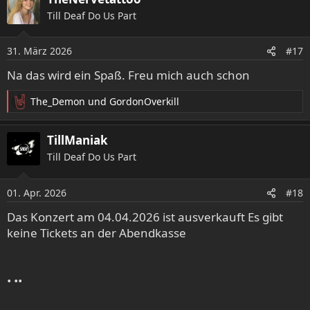
k
Till Deaf Do Us Part
t
i
o
31. März 2026
#17
n
e
Na das wird ein Spaß. Freu mich auch schon
n
:
The_Demon
und
GordonOverkill
R
e
a
TillManiak
k
Till Deaf Do Us Part
t
i
o
01. Apr. 2026
#18
n
e
Das Konzert am 04.04.2026 ist ausverkauft Es gibt
n
keine Tickets an der Abendkasse
:
• ••