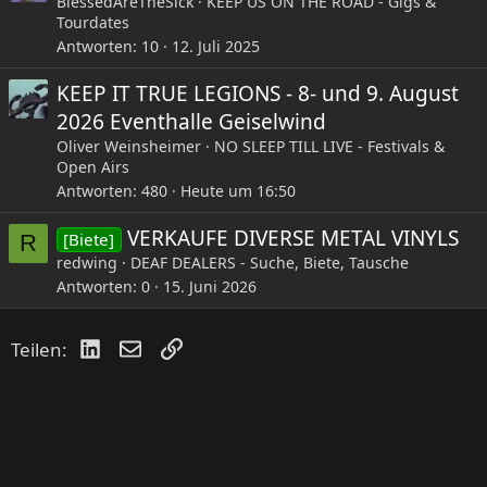
BlessedAreTheSick
KEEP US ON THE ROAD - Gigs &
Tourdates
Antworten
10
12. Juli 2025
KEEP IT TRUE LEGIONS - 8- und 9. August
2026 Eventhalle Geiselwind
Oliver Weinsheimer
NO SLEEP TILL LIVE - Festivals &
Open Airs
Antworten
480
Heute um 16:50
VERKAUFE DIVERSE METAL VINYLS
[Biete]
R
redwing
DEAF DEALERS - Suche, Biete, Tausche
Antworten
0
15. Juni 2026
LinkedIn
E-Mail
Link
Teilen: