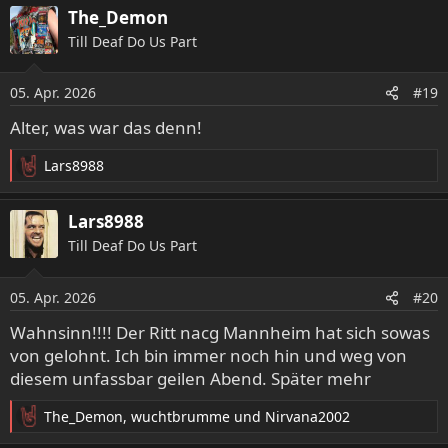
a
The_Demon
k
Till Deaf Do Us Part
t
i
o
05. Apr. 2026
#19
n
e
Alter, was war das denn!
n
:
Lars8988
R
e
a
Lars8988
k
Till Deaf Do Us Part
t
i
o
05. Apr. 2026
#20
n
e
Wahnsinn!!!! Der Ritt nacg Mannheim hat sich sowas
n
von gelohnt. Ich bin immer noch hin und weg von
:
diesem unfassbar geilen Abend. Später mehr
The_Demon
,
wuchtbrumme
und
Nirvana2002
R
e