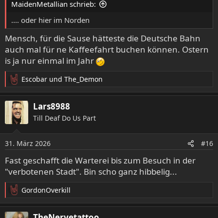
MaidenMetallian schrieb:
n
:
.... oder hier im Norden
Mensch, für die Sause hätteste die Deutsche Bahn
auch mal für ne Kaffeefahrt buchen können. Ostern
is ja nur einmal im Jahr
Escobar
und
The_Demon
R
e
a
Lars8988
k
Till Deaf Do Us Part
t
i
o
31. März 2026
#16
n
e
Fast geschafft die Warterei bis zum Besuch in der
n
"verbotenen Stadt". Bin scho ganz hibbelig...
:
GordonOverkill
R
e
a
TheNervetattoo