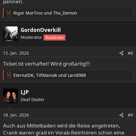
pennen.
Rigor MorTino
und
The_Demon
R
e
a
GordonOverkill
k
Moderator
Roadcrew
t
i
o
15. Jan. 2026
#8
n
e
Ticket ist verhaftet! Wird großartig!!!
n
:
EternalDK
,
TillManiak
und
Lars8988
R
e
a
LJP
k
Deaf Dealer
t
i
o
18. Jan. 2026
#9
n
e
Auch aus Mittelbaden wird die Reise angetreten,
n
Crank waren grad im Vorab-Reinhören schon eine
: