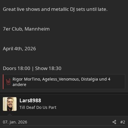
Great live shows and metallic DJ sets until late.
7er Club, Mannheim
April 4th, 2026
Doors 18:00 | Show 18:30
Rigor MorTino
,
Ageless_Venomous
,
Distalgia
und 4
R
andere
e
a
Lars8988
k
t
Till Deaf Do Us Part
i
o
07. Jan. 2026
n
#2
e