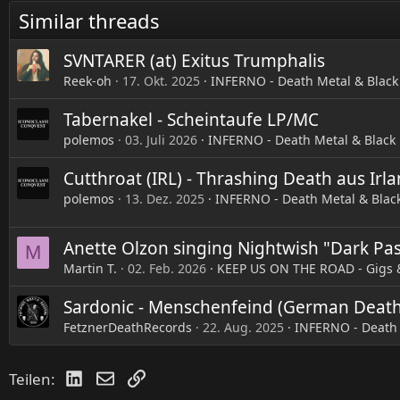
t
Similar threads
i
o
n
SVNTARER (at) Exitus Trumphalis
e
Reek-oh
17. Okt. 2025
INFERNO - Death Metal & Black
n
:
Tabernakel - Scheintaufe LP/MC
polemos
03. Juli 2026
INFERNO - Death Metal & Black
Cutthroat (IRL) - Thrashing Death aus Irl
polemos
13. Dez. 2025
INFERNO - Death Metal & Blac
Anette Olzon singing Nightwish "Dark Pa
M
Martin T.
02. Feb. 2026
KEEP US ON THE ROAD - Gigs 
Sardonic - Menschenfeind (German Death
FetznerDeathRecords
22. Aug. 2025
INFERNO - Death 
LinkedIn
E-Mail
Link
Teilen: