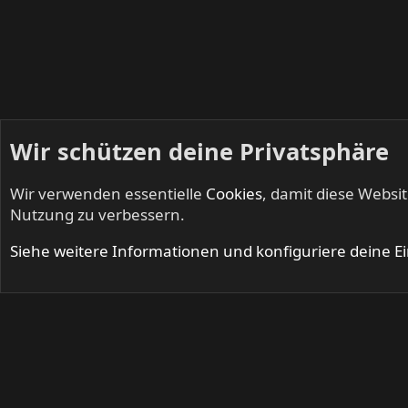
Wir schützen deine Privatsphäre
Wir verwenden essentielle
Cookies
, damit diese Websi
Startseite
Foren
Musik
INFERNO - Death Metal & Blac
Nutzung zu verbessern.
Cookies
Siehe weitere Informationen und konfiguriere deine E