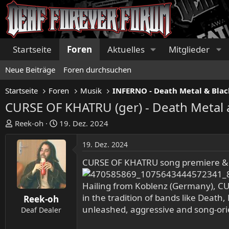
Startseite
Foren
Aktuelles
Mitglieder
Neue Beiträge
Foren durchsuchen
Startseite
Foren
Musik
INFERNO - Death Metal & Blac
CURSE OF KHATRU (ger) - Death Metal 
E
E
Reek-oh
19. Dez. 2024
r
r
s
s
19. Dez. 2024
t
t
CURSE OF KHATRU song premiere & 
e
e
l
l
Hailing from Koblenz (Germany), CU
l
l
in the tradition of bands like Deat
e
t
Reek-oh
r
a
unleashed, aggressive and song-ori
Deaf Dealer
m