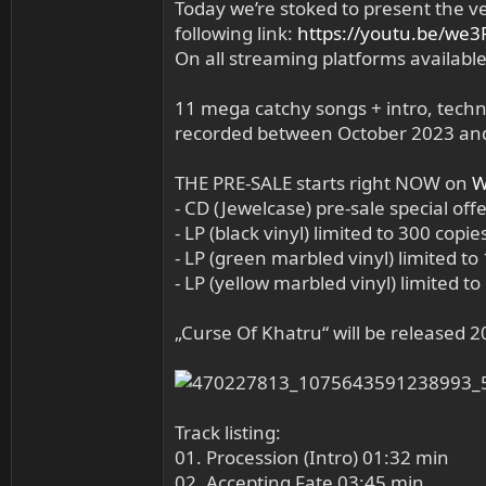
Today we’re stoked to present the v
following link:
https://youtu.be/we3
On all streaming platforms available 
11 mega catchy songs + intro, technic
recorded between October 2023 and 
THE PRE-SALE starts right NOW on
W
- CD (Jewelcase) pre-sale special off
- LP (black vinyl) limited to 300 copie
- LP (green marbled vinyl) limited to
- LP (yellow marbled vinyl) limited to
„Curse Of Khatru“ will be released 2
Track listing:
01. Procession (Intro) 01:32 min
02. Accepting Fate 03:45 min