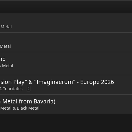
 Metal
 Metal
and
k Metal
ssion Play" & "Imaginaerum" - Europe 2026
& Tourdates
2
 Metal from Bavaria)
Metal & Black Metal