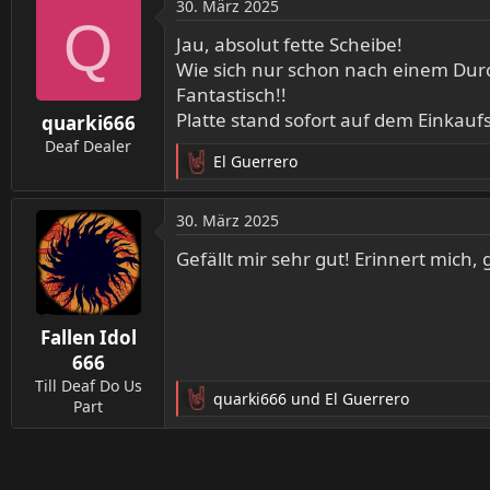
30. März 2025
k
Q
t
Jau, absolut fette Scheibe!
i
Wie sich nur schon nach einem Durc
o
Fantastisch!!
n
Platte stand sofort auf dem Einkauf
quarki666
e
n
Deaf Dealer
El Guerrero
:
R
e
a
30. März 2025
k
t
Gefällt mir sehr gut! Erinnert mich,
i
o
n
Fallen Idol
e
n
666
:
Till Deaf Do Us
quarki666
und
El Guerrero
Part
R
e
a
k