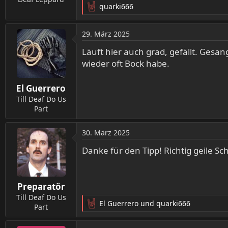
quarki666
:
R
e
a
29. März 2025
k
t
Läuft hier auch grad, gefällt. Ges
i
wieder oft Bock habe.
o
n
El Guerrero
e
n
Till Deaf Do Us
:
Part
30. März 2025
Danke für den Tipp! Richtig geile Sc
Preparatör
Till Deaf Do Us
El Guerrero
und
quarki666
Part
R
e
a