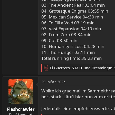
03. The Ancient Fear 03:04 min
04. Grotesque Enigma 03:55 min
05. Mexican Service 04:30 min
06. To Fill a Void 03:19 min
07. Vast Expansion 04:10 min
08. From Zero 03:34 min
09. Cut 03:50 min
10. Humanity is Lost 04:28 min
11. The Hunger 03:11 min
Total running time: 39:23 min
El Guerrero
,
S.M.D.
und
DreamingInR
R
e
a
29. März 2025
k
t
Wollte ich grad mal im Sammelthrea
i
bockstark. Läuft hier nun zum dritte
o
n
Jedenfalls eine empfehlenswerte, 
Fleshcrawler
e
n
Deaf Leppard