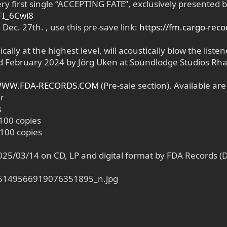
ery first single “ACCEPTING FATE”, exclusively presente
FI_6Cwi8
Dec. 27th. , use this pre-save link:
https://fm.cargo-reco
ally at the highest level, will acoustically blow the liste
February 2024 by Jörg Uken at Soundlodge Studios Rhaud
WW.FDA-RECORDS.COM
(Pre-sale section). Available are
er
s
 100 copies
 100 copies
025/03/14 on CD, LP and digital format by FDA Records (D