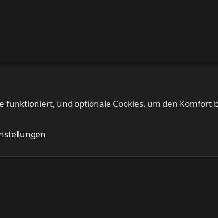
te funktioniert, und optionale Cookies, um den Komfort b
k Metal
Kontakt
Nutzung
instellungen
®
Community platform by XenForo
© 2010-2024 XenForo Ltd.