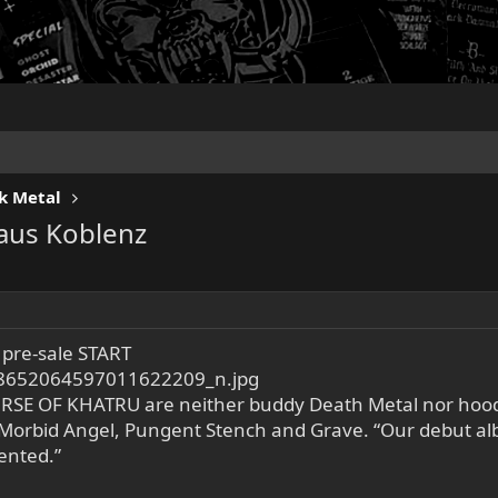
k Metal
aus Koblenz
pre-sale START
RSE OF KHATRU are neither buddy Death Metal nor hoode
h, Morbid Angel, Pungent Stench and Grave. “Our debut al
ented.”