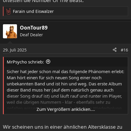
öftesten die Number Of The Beast.
Farain
und
Eiswalzer
R
e
a
OonTour89
k
Deaf Dealer
t
i
o
29. Juli 2025
#16
n
e
MrPsycho schrieb:
n
:
Sicher hat jeder schon mal das folgende Phänomen erlebt:
Man hört einen für sich neuen Song einer noch
unbekannten Band und ist hin und weg. Das erste Album
dieser Band muss her (auf dem natürlich genau auch
dieser Song drauf ist) und läuft rauf und runter im Player,
weil die übrigen Nummern - klar - ebenfalls sehr zu
gefallen wissen. Spätestens nach der 15en Wiederholung
Zum Vergrößern anklicken....
der Platte weiß man: Es ist Liebe und der Rest der
Diskografie muss sich natürlich auch gegeben werden.
Wir scheinen uns in einer ähnlichen Altersklasse zu
Stück für Stück arbeitet man sich, entweder chronologisch