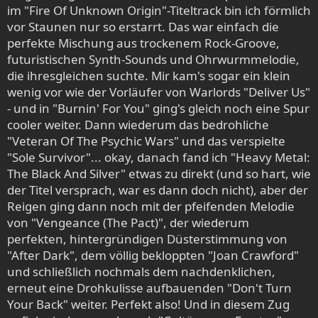
im "Fire Of Unknown Origin"-Titeltrack bin ich förmlich
vor Staunen nur so erstarrt. Das war einfach die
perfekte Mischung aus trockenem Rock-Groove,
futuristischen Synth-Sounds und Ohrwurmmelodie,
die ihresgleichen suchte. Mir kam's sogar ein klein
wenig vor wie der Vorläufer von Warlords "Deliver Us"
- und in "Burnin' For You" ging's gleich noch eine Spur
cooler weiter. Dann wiederum das bedrohliche
"Veteran Of The Psychic Wars" und das verspielte
"Sole Survivor"... okay, danach fand ich "Heavy Metal:
The Black And Silver" etwas zu direkt (und so hart, wie
der Titel versprach, war es dann doch nicht), aber der
Reigen ging dann noch mit der pfeifenden Melodie
von "Vengeance (The Pact)", der wiederum
perfekten, hintergründigen Düsterstimmung von
"After Dark", dem völlig bekloppten "Joan Crawford"
und schließlich nochmals dem nachdenklichen,
erneut eine Drohkulisse aufbauenden "Don't Turn
Your Back" weiter. Perfekt also! Und in diesem Zug