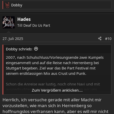
Liebe, die bis heute sehr stark anhält und mit einer
Dobby
makellosen Diskografie gesegnet ist. Wenn ich mich
R
richtig erinnere, wurde ein Song vom noch nicht
e
a
erschienenen Album Elil gespielt welches dann ein paar
Hades
k
Monate später veröffentlicht wurde.
Till Deaf Do Us Part
t
i
Jahrelang, bis die Diskobox erschien, konnte ich als
o
einzigster im erweiterten Bekanntenkreis die Gesamtdisko
27. Juli 2025
#10
n
vorweisen, inkl. der damals auf 300 Stück limitierten
e
Dobby schrieb:
Tharn. Das war noch eine nervenaufreibende Jagd nach
n
den LPs. Auch das schon lange nicht mehr mitgemacht.
:
2007, nach Schulschluss/Vorlesungsende zwei Kumpels
Gab da auf jeden Fall sehr schöne Kontakte mit
eingesammelt und auf die Reise nach Herrenberg bei
Labelmenschen und auch bis dahin unbekannten Labels,
Stuttgart begeben. Ziel war das Be Part Festival mit
die meinen Kosmos erheblich bereicherten.
seinem erstklassigen Mix aus Crust und Punk.
Schon die Anreise war lustig, noch ohne Navi und mit
ausgedruckter Anfahrtsbeschreibung haben wir uns
Zum Vergrößern anklicken....
erstmal schön verfahren und sind irgendwie nur von
Herrlich, ich versuche gerade mit aller Macht mir
Hinten an die Nähe der Location und den Zeltplatz
vorzustellen, wie man sich in Herrenberg so
gekommen. Leider standen wir aber in einer Sackgasse
und vor uns führte nur ein kleiner Fußgängertunnel,
hoffnungslos verfransen kann, aber es will mir nicht