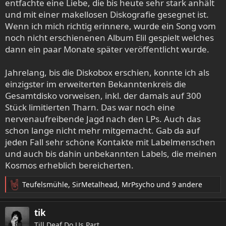
entfachte eine Liebe, die bis heute sehr stark anhält
und mit einer makellosen Diskografie gesegnet ist.
Wenn ich mich richtig erinnere, wurde ein Song vom
noch nicht erschienenen Album Elil gespielt welches
dann ein paar Monate später veröffentlicht wurde.
Jahrelang, bis die Diskobox erschien, konnte ich als
einzigster im erweiterten Bekanntenkreis die
Gesamtdisko vorweisen, inkl. der damals auf 300
Stück limitierten Tharn. Das war noch eine
nervenaufreibende Jagd nach den LPs. Auch das
schon lange nicht mehr mitgemacht. Gab da auf
jeden Fall sehr schöne Kontakte mit Labelmenschen
und auch bis dahin unbekannten Labels, die meinen
Kosmos erheblich bereicherten.
Teufelsmühle
,
SirMetalhead
,
MrPsycho
und 9 andere
R
e
a
tik
k
Till Deaf Do Us Part