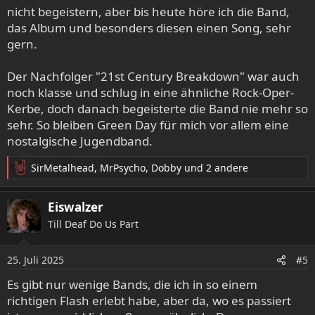
nicht begeistern, aber bis heute höre ich die Band,
das Album und besonders diesen einen Song, sehr
gern.
Der Nachfolger "21st Century Breakdown" war auch
noch klasse und schlug in eine ähnliche Rock-Oper-
Kerbe, doch danach begeisterte die Band nie mehr so
sehr. So bleiben Green Day für mich vor allem eine
nostalgische Jugendband.
SirMetalhead
,
MrPsycho
,
Dobby
und 2 andere
R
e
a
Eiswalzer
k
Till Deaf Do Us Part
t
i
o
25. Juli 2025
#5
n
e
Es gibt nur wenige Bands, die ich in so einem
n
richtigen Flash erlebt habe, aber da, wo es passiert
: