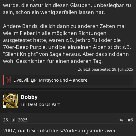
wurde, die natürlich diesen Glauben, unbesiegbar zu
sein, schon ein wenig zerfallen lassen hat.
Andere Bands, die ich dann zu anderen Zeiten mal
wie im Fieber in alle möglichen Richtungen
ausgetestet hatte, waren z.B. Jethro Tull oder die
70er-Deep Purple, und bei einzelnen Alben sticht z.B.
"Silent Knight" von Saga heraus. Aber das sind dann
wohl Geschichten für einen anderen Tag.
Zuletzt bearbeitet:
29. Juli 2025
LiveEvil
,
LJP
,
MrPsycho
und 4 andere
R
e
a
Dobby
k
Till Deaf Do Us Part
t
i
o
26. Juli 2025
#6
n
e
2007, nach Schulschluss/Vorlesungsende zwei
n