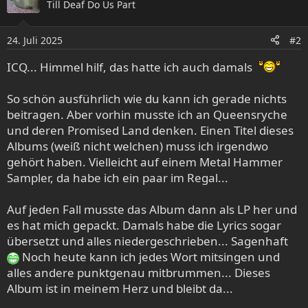
Till Deaf Do Us Part
t
i
o
24. Juli 2025
#2
n
e
ICQ... Himmel hilf, das hatte ich auch damals
n
:
So schön ausführlich wie du kann ich gerade nichts
beitragen. Aber vorhin musste ich an Queensryche
und deren Promised Land denken. Einen Titel dieses
Albums (weiß nicht welchen) muss ich irgendwo
gehört haben. Vielleicht auf einem Metal Hammer
Sampler, da habe ich ein paar im Regal...
Auf jeden Fall musste das Album dann als LP her und
es hat mich gepackt. Damals habe die Lyrics sogar
übersetzt und alles niedergeschrieben... Sagenhaft
Noch heute kann ich jedes Wort mitsingen und
alles andere punktgenau mitbrummen... Dieses
Album ist in meinem Herz und bleibt da...