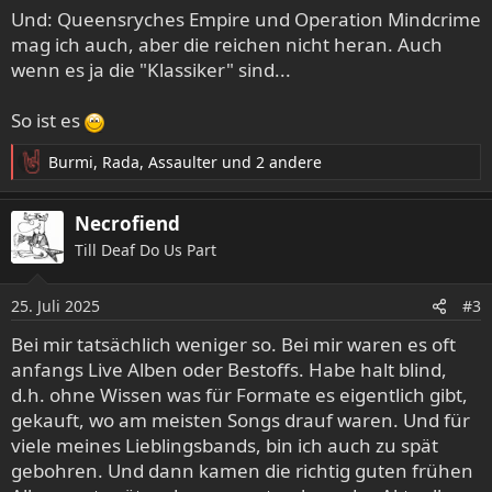
Und: Queensryches Empire und Operation Mindcrime
mag ich auch, aber die reichen nicht heran. Auch
wenn es ja die "Klassiker" sind...
So ist es
Burmi
,
Rada
,
Assaulter
und 2 andere
R
e
a
Necrofiend
k
Till Deaf Do Us Part
t
i
o
25. Juli 2025
#3
n
e
Bei mir tatsächlich weniger so. Bei mir waren es oft
n
anfangs Live Alben oder Bestoffs. Habe halt blind,
:
d.h. ohne Wissen was für Formate es eigentlich gibt,
gekauft, wo am meisten Songs drauf waren. Und für
viele meines Lieblingsbands, bin ich auch zu spät
gebohren. Und dann kamen die richtig guten frühen