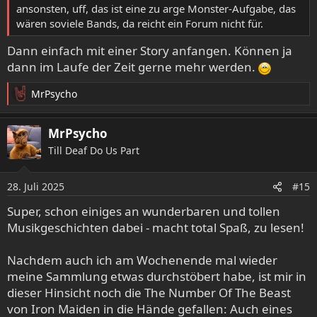
:
ansonsten, uff, das ist eine zu arge Monster-Aufgabe, das
Nach dem Gig sofort den bis dato einzig erschienenen
wären soviele Bands, da reicht ein Forum nicht für.
Tonträger namens Owsla gekauft und für Monate nicht
mehr vom Abspielgerät genommen. Dies entfachte eine
Dann einfach mit einer Story anfangen. Können ja
Liebe, die bis heute sehr stark anhält und mit einer
dann im Laufe der Zeit gerne mehr werden.
makellosen Diskografie gesegnet ist. Wenn ich mich
richtig erinnere, wurde ein Song vom noch nicht
MrPsycho
R
erschienenen Album Elil gespielt welches dann ein paar
e
Monate später veröffentlicht wurde.
a
MrPsycho
k
Jahrelang, bis die Diskobox erschien, konnte ich als
Till Deaf Do Us Part
t
einzigster im erweiterten Bekanntenkreis die Gesamtdisko
i
vorweisen, inkl. der damals auf 300 Stück limitierten
o
28. Juli 2025
#15
Tharn. Das war noch eine nervenaufreibende Jagd nach
n
e
den LPs. Auch das schon lange nicht mehr mitgemacht.
Super, schon einiges an wunderbaren und tollen
n
Gab da auf jeden Fall sehr schöne Kontakte mit
Musikgeschichten dabei - macht total Spaß, zu lesen!
:
Labelmenschen und auch bis dahin unbekannten Labels,
die meinen Kosmos erheblich bereicherten.
Nachdem auch ich am Wochenende mal wieder
meine Sammlung etwas durchstöbert habe, ist mir in
dieser Hinsicht noch die The Number Of The Beast
von Iron Maiden in die Hände gefallen: Auch eines