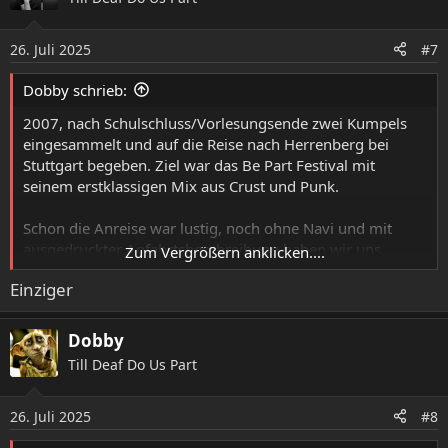
t
i
o
26. Juli 2025
#7
n
e
Dobby schrieb:
n
:
2007, nach Schulschluss/Vorlesungsende zwei Kumpels
eingesammelt und auf die Reise nach Herrenberg bei
Stuttgart begeben. Ziel war das Be Part Festival mit
seinem erstklassigen Mix aus Crust und Punk.
Schon die Anreise war lustig, noch ohne Navi und mit
ausgedruckter Anfahrtsbeschreibung haben wir uns
Zum Vergrößern anklicken....
erstmal schön verfahren und sind irgendwie nur von
Einziger
Hinten an die Nähe der Location und den Zeltplatz
gekommen. Leider standen wir aber in einer Sackgasse
und vor uns führte nur ein kleiner Fußgängertunnel,
Dobby
bestimmt 50m, zum erlösenden Festivalgelände. In
Till Deaf Do Us Part
Ermangelung von Ortskenntnis und Geduld haben wir uns
dann entschieden, mit dem Punto uns durch diesen
26. Juli 2025
Tunnel zu zwängen um das zu sehende Ziel nicht aus dem
#8
Sichtfeld zu verlieren. Die Blicke der anderen Zeltenden