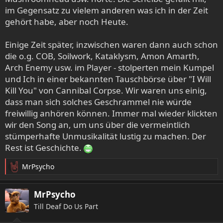
im Gegensatz zu vielem anderen was ich in der Zeit
besten, wenn nicht das beste Melodeath-Werk aller Zeiten,
was v. a. meiner subjektiven Geschichte mit der Platte
gehört habe, aber noch Heute.
geschuldet ist. Denn rund 20 Jahre ist es nun her, dass mir
ein damals guter Bekannter zu Schulzeiten über ICQ (ja,
Einige Zeit später, inzwischen waren dann auch schon
das gab's damals noch) eine Datei namens
die o.g. COB, Soilwork, Kataklysm, Amon Amarth,
thequietplace.mp3 zukommen ließ. Es sollte mein erster
Arch Enemy usw. im Player - stolperten mein Kumpel
Berührungspunkt mit der Musik etwas härterer Gangart
und Ich in einer bekannten Tauschbörse über "I Will
sein, mit einer Band, von der ich bis zum damaligen
Kill You" von Cannibal Corpse. Wir waren uns einig,
Zeitpunkt noch nie etwas gehört habe. Klar, dass ich mir
dass man sich solches Geschrammel nie würde
dann als 16-jähriger Steppke bald das zugehörige Album
freiwillig anhören können. Immer mal wieder klickten
holen musste - ebenfalls eines der ersten Stücke meiner
wir den Song an, um uns über die vermeintlich
mittlerweile doch ganz ordentlichen CD-Sammlung. Daher
dürfte einleuchtend sein, dass STYE für mich in jeglicher
stümperhafte Unmusikalität lustig zu machen. Der
Hinsicht ein mehr als besonderes Album war - und auch
Rest ist Geschichte.
immer noch ist. Speziell mit The Quiet Place habe ich In
Flames kennen und lieben gelernt, der Sound, den die
MrPsycho
R
Schweden da auf dieser Platte kreiert haben, war für mich
e
einfach der nie wieder erreichte Inbegriff dieser Band.
a
MrPsycho
Krachende Gitarrenwände, ein wunderbares
k
Till Deaf Do Us Part
Gleichgewicht zwischen Clean- und Melodeath-Gesang,
t
i
viel, aber nicht zu viel Keyboard sowie angenehm