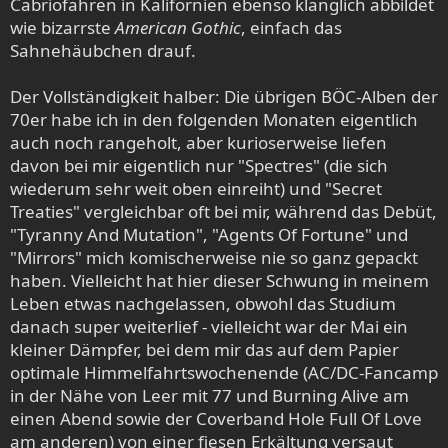
Cabriofahren in Kalifornien ebenso klanglich abbildet
wie bizarrste
American Gothic
, einfach das
Sahnehäubchen drauf.
Der Vollständigkeit halber: Die übrigen BÖC-Alben der
70er habe ich in den folgenden Monaten eigentlich
auch noch rangeholt, aber kurioserweise liefen
davon bei mir eigentlich nur "Spectres" (die sich
wiederum sehr weit oben einreiht) und "Secret
Treaties" vergleichbar oft bei mir, während das Debüt,
"Tyranny And Mutation", "Agents Of Fortune" und
"Mirrors" mich komischerweise nie so ganz gepackt
haben. Vielleicht hat hier dieser Schwung in meinem
Leben etwas nachgelassen, obwohl das Studium
danach super weiterlief - vielleicht war der Mai ein
kleiner Dämpfer, bei dem mir das auf dem Papier
optimale Himmelfahrtswochenende (AC/DC-Fancamp
in der Nähe von Leer mit 77 und Burning Alive am
einen Abend sowie der Coverband Hole Full Of Love
am anderen) von einer fiesen Erkältung versaut