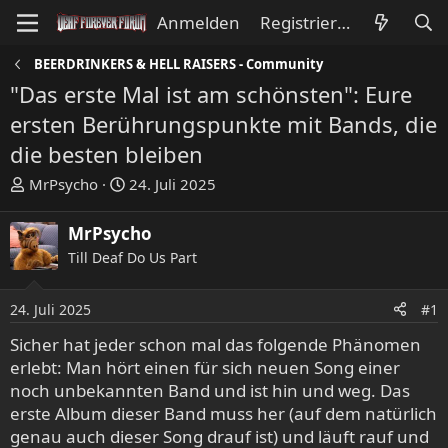
Anmelden
Registrieren
BEERDRINKERS & HELL RAISERS - Community
"Das erste Mal ist am schönsten": Eure
ersten Berührungspunkte mit Bands, die
die besten bleiben
E
E
MrPsycho
24. Juli 2025
r
r
s
s
MrPsycho
t
t
Till Deaf Do Us Part
e
e
l
l
l
l
24. Juli 2025
#1
e
t
Sicher hat jeder schon mal das folgende Phänomen
r
a
erlebt: Man hört einen für sich neuen Song einer
m
noch unbekannten Band und ist hin und weg. Das
erste Album dieser Band muss her (auf dem natürlich
genau auch dieser Song drauf ist) und läuft rauf und