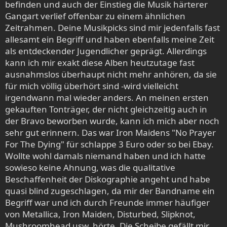
oder wild durcheinander, durch die anderen Alben durch.
befinden und auch der Einstieg die Musik härterer
Aber dieser eine Wow-Effekt der ersten Berührung mit
Gangart verlief offenbar zu einem ähnlichen
dieser Band, dieses erste "Geil, das isses!" lässt sich nicht
Zeitrahmen. Deine Musikpicks sind mir jedenfalls fast
reproduzieren. Sicher, alle anderen Alben sind auf ihre Art
allesamt ein Begriff und haben ebenfalls meine Zeit
und Weise auch äußerst stark, aber der "persönliche
als entdeckender Jugendlicher geprägt. Allerdings
Klassiker" wird immer genau dieser erste Song bzw.
kann ich mir exakt diese Alben heutzutage fast
dieses erste Album bleiben, dass man von ebenjenem
ausnahmslos überhaupt nicht mehr anhören, da sie
Interpreten oder Band gehört hat. Auch die generell
für mich völlig überhört sind -wird vielleicht
abgehuldigten "Klassiker" dieser Band lassen einen nur
irgendwann mal wieder anders. An meinen ersten
etwas schmunzeln, während man weiß: Nein, so toll wie
gekauften Tonträger, der nicht gleichzeitig auch in
"mein erstes Mal" mit dieser Band ist und wird das alles
nicht. Und wenn es auch bedeutet, dass man selbst mit
der Bravo beworben wurde, kann ich mich aber noch
einem eher wenig gemochten Album eingestiegen ist, es
sehr gut erinnern. Das war Iron Maidens "No Prayer
bleibt immer dieser eine ganz besondere "Me-Moment",
For The Dying" für schlappe 3 Euro oder so bei Ebay.
der Zenit, den die Band nie wieder so ganz für einen selbst
Wollte wohl damals niemand haben und ich hatte
- weder mit alten Klassikern oder neuen Releases -
sowieso keine Ahnung, was die qualitative
erreichen kann. Denn - entweder aus musikalischen oder
Beschaffenheit der Diskographie angeht und habe
persönlichen Gründen beim ersten Horch - war es einfach
quasi blind zugeschlagen, da mir der Bandname ein
genau die richtige Musik zur richtigen Zeit.
Begriff war und ich durch Freunde immer häufiger
von Metallica, Iron Maiden, Disturbed, Slipknot,
Paradebeispiel bei mir ist hier wohl die Soundtrack To
Mushroomhead usw. hörte. Die Scheibe gefällt mir,
Your Escape von In Flames: Für mich persönlich eines der