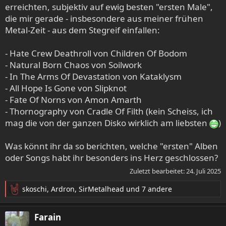
erreichten, subjektiv auf ewig besten "ersten Male",
die mir gerade - insbesondere aus meiner frühen
Metal-Zeit - aus dem Stegreif einfallen:
- Hate Crew Deathroll von Children Of Bodom
- Natural Born Chaos von Soilwork
- In The Arms Of Devastation von Kataklysm
- All Hope Is Gone von Slipknot
- Fate Of Norns von Amon Amarth
- Thornography von Cradle Of Filth (kein Scheiss, ich
mag die von der ganzen Disko wirklich am liebsten
)
Was könnt ihr da so berichten, welche "ersten" Alben
oder Songs habt ihr besonders ins Herz geschlossen?
Zuletzt bearbeitet:
24. Juli 2025
skoschi
,
Ardron
,
SirMetalhead
und 7 andere
R
e
a
Farain
k