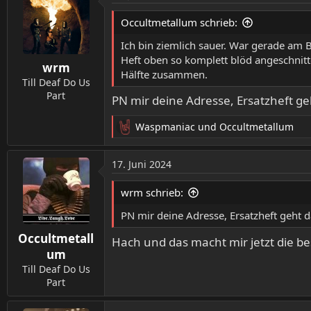
Occultmetallum schrieb:
Ich bin ziemlich sauer. War gerade am 
Heft oben so komplett blöd angeschnitt
wrm
Hälfte zusammen.
Till Deaf Do Us
Part
PN mir deine Adresse, Ersatzheft g
Waspmaniac
und
Occultmetallum
R
e
a
17. Juni 2024
k
t
wrm schrieb:
i
o
PN mir deine Adresse, Ersatzheft geht 
n
Occultmetall
e
Hach und das macht mir jetzt die b
n
um
:
Till Deaf Do Us
Part