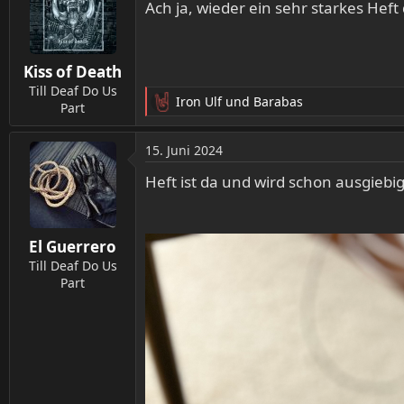
t
Ach ja, wieder ein sehr starkes Heft
i
o
n
Kiss of Death
e
n
Till Deaf Do Us
Iron Ulf
und
Barabas
:
Part
R
e
a
15. Juni 2024
k
t
Heft ist da und wird schon ausgiebig
i
o
n
El Guerrero
e
n
Till Deaf Do Us
:
Part