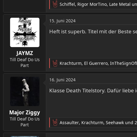
Schiffel
,
Rigor MorTino
,
Late Metal
un
R
e
a
15. Juni 2024
k
t
Heft ist superb. Titel mit der Beste s
i
o
n
JAYMZ
e
n
Till Deaf Do Us
Krachturm
,
El Guerrero
,
InTheSignOfE
:
Part
R
e
a
16. Juni 2024
k
t
Klasse Death Titelstory. Dafür liebe
i
o
n
Major Ziggy
e
n
Till Deaf Do Us
Assaulter
,
Krachturm
,
Seehawk
und 2
:
Part
R
e
a