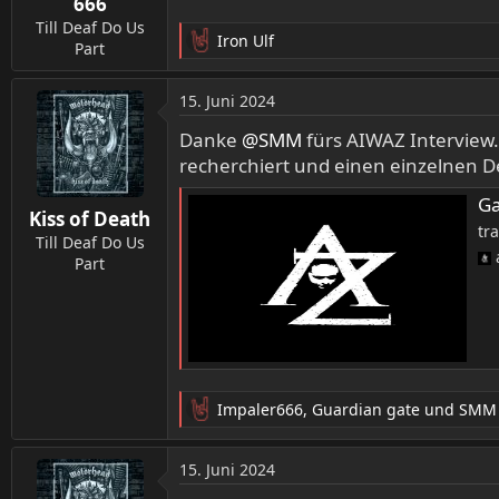
666
Till Deaf Do Us
Iron Ulf
Part
R
e
a
15. Juni 2024
k
t
Danke
@SMM
fürs AIWAZ Interview
i
recherchiert und einen einzelnen D
o
n
Ga
Kiss of Death
e
tr
n
Till Deaf Do Us
:
Part
Impaler666
,
Guardian gate
und
SMM
R
e
a
15. Juni 2024
k