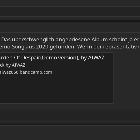
. Das überschwenglich angepriesene Album scheint ja e
emo-Song aus 2020 gefunden. Wenn der repräsentativ is
rden Of Despair(Demo version), by AIWAZ
ack by AIWAZ
aiwaz666.bandcamp.com