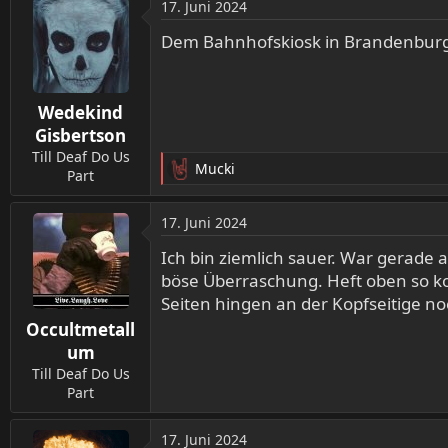
17. Juni 2024
k
t
Dem Bahnhofskiosk in Brandenburg s
i
o
n
Wedekind
e
n
Gisbertson
:
Till Deaf Do Us
Mucki
Part
R
e
a
17. Juni 2024
k
t
Ich bin ziemlich sauer. War gerade
i
böse Überraschung. Heft oben so k
o
Seiten hingen an der Kopfseitige n
n
Occultmetall
e
n
um
:
Till Deaf Do Us
Part
17. Juni 2024