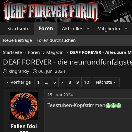
Startseite
Foren
Aktuelles
Mitglieder
Neue Beiträge
Foren durchsuchen
Startseite
Foren
Magazin
DEAF FOREVER - Alles zum 
DEAF FOREVER - die neunundfünfzigst
E
E
kingrandy
06. Juni 2024
r
r
Vorherige
1
…
6
7
8
9
10
Nächste
s
s
t
t
15. Juni 2024
e
e
l
l
Teestuben-Kopfstimmen
l
l
e
t
r
a
Fallen Idol
m