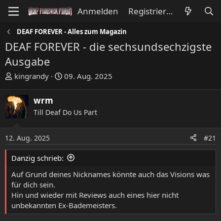
Anmelden
Registrieren
DEAF FOREVER - Alles zum Magazin
DEAF FOREVER - die sechsundsechzigste
Ausgabe
E
E
kingrandy
09. Aug. 2025
r
r
s
s
wrm
t
t
Till Deaf Do Us Part
e
e
l
l
l
l
12. Aug. 2025
#21
e
t
Danzig schrieb:
r
a
m
Auf Grund deines Nicknames könnte auch das Visions was
für dich sein.
Hin und wieder mit Reviews auch eines hier nicht
unbekannten Ex-Bademeisters.