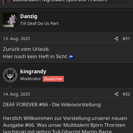
R
e
a
Danzig
k
Till Deaf Do Us Part
t
i
o
13. Aug. 2025
#31
n
e
Zurück vom Urlaub.
n
Hier noch kein Heft in Sicht
:
kingrandy
Moderator
Roadcrew
14. Aug. 2025
#32
DEAF FOREVER #66 - Die Videovorstellung
Herzlich Willkommen zur Vorstellung unserer neuen
Ausgabe #66. Was unser Multitalent Björn Thorsten
Jaschinski mit Jethro Tull-Gitarrist Martin Barre