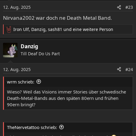
o
12. Aug. 2025
#23
n
e
Nirvana2002 war doch ne Death Metal Band.
n
:
Iron Ulf
,
Danzig
,
sash81
und eine weitere Person
R
e
a
Danzig
k
Till Deaf Do Us Part
t
i
o
12. Aug. 2025
#24
n
e
wrm schrieb:
n
:
Wieso? Weil das Visions immer Stories über schwedische
Death-Metal-Bands aus den späten 80ern und frühen
90ern bringt?
TheNervetattoo schrieb: