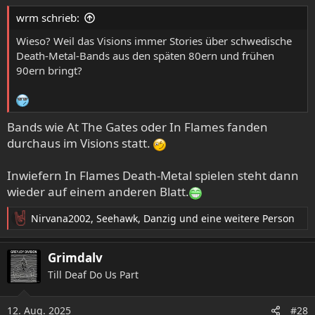
e
wrm schrieb:
n
:
Wieso? Weil das Visions immer Stories über schwedische
Death-Metal-Bands aus den späten 80ern und frühen
90ern bringt?
Bands wie At The Gates oder In Flames fanden
durchaus im Visions statt.
Inwiefern In Flames Death-Metal spielen steht dann
wieder auf einem anderen Blatt.
Nirvana2002
,
Seehawk
,
Danzig
und eine weitere Person
R
e
a
Grimdalv
k
Till Deaf Do Us Part
t
i
o
12. Aug. 2025
#28