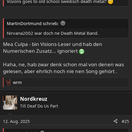
Visions goes to old school swedisch death metal?
MartinDortmund schrieb:
Nirvana2002 war doch ne Death Metal Band.
Mea Culpa - bin Visions-Leser und hab den
Numerischen Zusatz... ignoriert
Haha, ne, hab zwar denk schon mal von denen was
gelesen, aber ehrlich noch nie nen Song gehört .
wrm
R
e
a
Nordkreuz
k
Till Deaf Do Us Part
t
i
o
12. Aug. 2025
#25
n
e