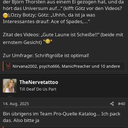
der Björn Thorsten aus einem Ei gezogen hat, und da
unserem Onlineshop unter
https://shop.deaf-
hört das Universum auf…“ (kifft Götz vor den Videos?
forever.de/Magazine/-66-05-2025::81.html
),Ozzy Botzy; Götz: „Uhhh, da ist ja was
Anhang anzeigen 204131
Interessantes drauf: Ace of Spades,...“
Zitat des Videos: „Gute Laune ist Scheiße!!“ (beide mit
- YouTube
ernstem Gesicht)
Auf YouTube findest du die angesagtesten Videos und
Tracks. Außerdem kannst du eigene Inhalte
hochladen und mit Freunden oder gleich der ganzen
Zur Umfrage: Schriftgröße ist optimal!
Welt teilen.
Nirvana2002
,
psycho666
,
ManicPreacher
und 10 andere
www.youtube.com
R
e
a
TheNervetattoo
k
Till Deaf Do Us Part
t
i
o
14. Aug. 2025
#40
n
e
Bin übrigens im Team Pro-Quelle Katalog... Ich pack
n
das. Also bitte ja
: