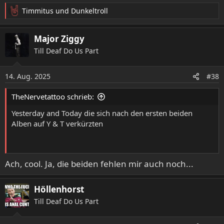
Timmitus
und
Dunkeltroll
R
e
a
Major Ziggy
k
Till Deaf Do Us Part
t
i
o
14. Aug. 2025
#38
n
e
TheNervetattoo schrieb:
n
:
Yesterday and Today die sich nach den ersten beiden
Alben auf Y & T verkürzten
Ach, cool. Ja, die beiden fehlen mir auch noch...
Höllenhorst
Till Deaf Do Us Part