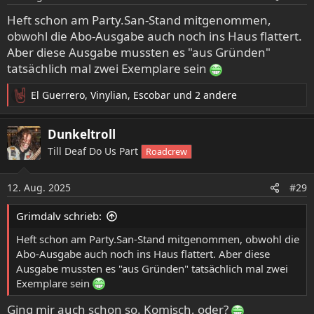
n
e
Heft schon am Party.San-Stand mitgenommen,
n
obwohl die Abo-Ausgabe auch noch ins Haus flattert.
:
Aber diese Ausgabe mussten es "aus Gründen"
tatsächlich mal zwei Exemplare sein
El Guerrero
,
Vinylian
,
Escobar
und 2 andere
R
e
a
Dunkeltroll
k
Till Deaf Do Us Part
Roadcrew
t
i
o
12. Aug. 2025
#29
n
e
Grimdalv schrieb:
n
:
Heft schon am Party.San-Stand mitgenommen, obwohl die
Abo-Ausgabe auch noch ins Haus flattert. Aber diese
Ausgabe mussten es "aus Gründen" tatsächlich mal zwei
Exemplare sein
Ging mir auch schon so. Komisch, oder?