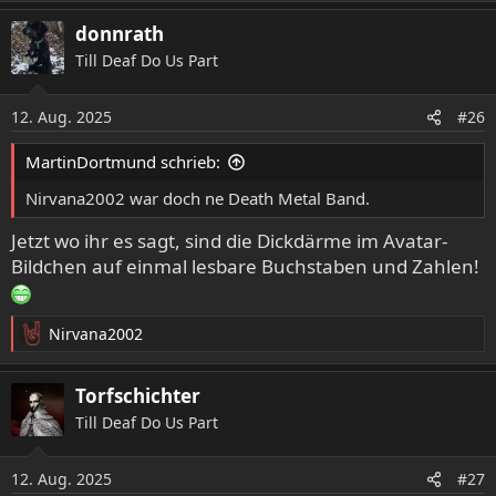
e
a
donnrath
k
Till Deaf Do Us Part
t
i
o
12. Aug. 2025
#26
n
e
MartinDortmund schrieb:
n
:
Nirvana2002 war doch ne Death Metal Band.
Jetzt wo ihr es sagt, sind die Dickdärme im Avatar-
Bildchen auf einmal lesbare Buchstaben und Zahlen!
Nirvana2002
R
e
a
Torfschichter
k
Till Deaf Do Us Part
t
i
o
12. Aug. 2025
#27
n