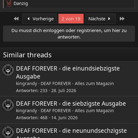
Danzig
R
e
a
Erste
Letzte
Vorherige
2 von 19
Nächste
k
t
Du musst dich einloggen oder registrieren, um hier zu
i
antworten.
o
n
e
Similar threads
n
:
DEAF FOREVER - die einundsiebzigste
Ausgabe
kingrandy
DEAF FOREVER - Alles zum Magazin
Antworten
233
28. Juli 2026
DEAF FOREVER - die siebzigste Ausgabe
kingrandy
DEAF FOREVER - Alles zum Magazin
Antworten
468
14. Juni 2026
DEAF FOREVER - die neunundsechzigste