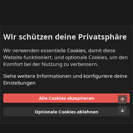
Wir schützen deine Privatsphäre
Wir verwenden essentielle
Cookies
, damit diese
Website funktioniert, und optionale Cookies, um den
Komfort bei der Nutzung zu verbessern.
Siehe weitere Informationen und konfiguriere deine
DEAF FOREVER - Alles zum Magazin
Einstellungen
Cookies
Alle Cookies akzeptieren
Obe
Kontakt
Nutzungsbedingungen
Datenschutz
Hilfe und Impressum
Start
R
Unt
Optionale Cookies ablehnen
S
S
®
Community platform by XenForo
© 2010-2024 XenForo Ltd.