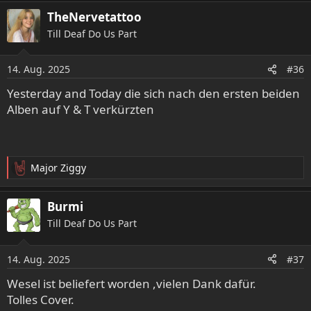
a
TheNervetattoo
k
Till Deaf Do Us Part
t
i
o
14. Aug. 2025
#36
n
e
Yesterday and Today die sich nach den ersten beiden
n
Alben auf Y & T verkürzten
:
Major Ziggy
R
e
a
Burmi
k
Till Deaf Do Us Part
t
i
o
14. Aug. 2025
#37
n
e
Wesel ist beliefert worden ,vielen Dank dafür.
n
Tolles Cover.
: