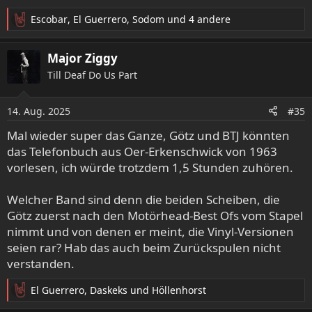
Escobar
,
El Guerrero
,
Sodom
und 4 andere
R
e
a
Major Ziggy
k
Till Deaf Do Us Part
t
i
o
14. Aug. 2025
#35
n
e
Mal wieder super das Ganze, Götz und BTJ könnten
n
das Telefonbuch aus Oer-Erkenschwick von 1963
:
vorlesen, ich würde trotzdem 1,5 Stunden zuhören.
Welcher Band sind denn die beiden Scheiben, die
Götz zuerst nach den Motörhead-Best Ofs vom Stapel
nimmt und von denen er meint, die Vinyl-Versionen
seien rar? Hab das auch beim Zurückspulen nicht
verstanden.
El Guerrero
,
Daskeks
und
Höllenhorst
R
e