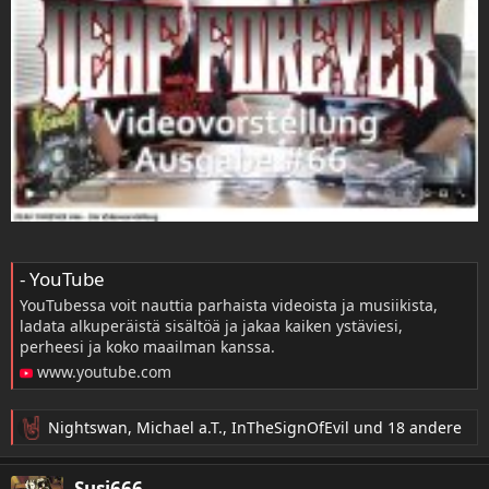
- YouTube
YouTubessa voit nauttia parhaista videoista ja musiikista,
ladata alkuperäistä sisältöä ja jakaa kaiken ystäviesi,
perheesi ja koko maailman kanssa.
www.youtube.com
Nightswan
,
Michael a.T.
,
InTheSignOfEvil
und 18 andere
R
e
a
Susi666