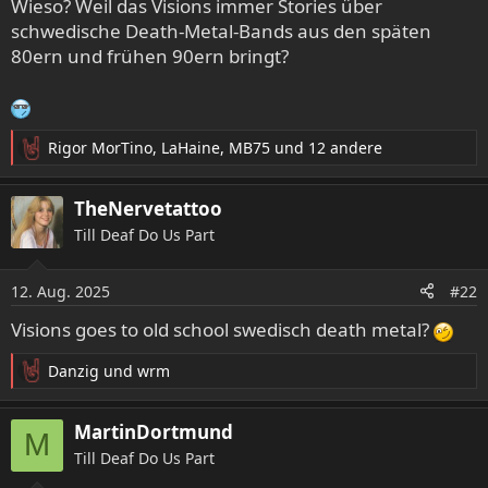
Wieso? Weil das Visions immer Stories über
schwedische Death-Metal-Bands aus den späten
80ern und frühen 90ern bringt?
Rigor MorTino
,
LaHaine
,
MB75
und 12 andere
R
e
a
TheNervetattoo
k
Till Deaf Do Us Part
t
i
o
12. Aug. 2025
#22
n
e
Visions goes to old school swedisch death metal?
n
:
Danzig
und
wrm
R
e
a
MartinDortmund
M
k
Till Deaf Do Us Part
t
i