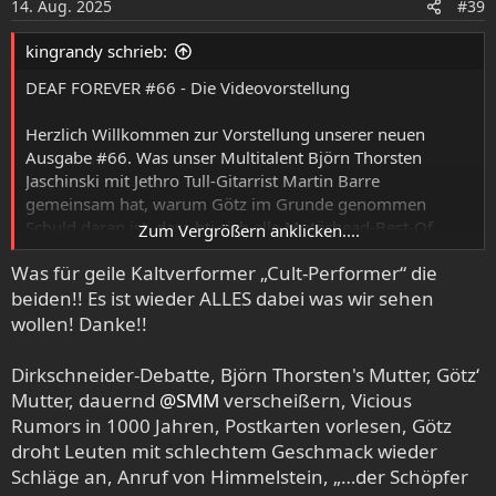
14. Aug. 2025
#39
kingrandy schrieb:
DEAF FOREVER #66 - Die Videovorstellung
Herzlich Willkommen zur Vorstellung unserer neuen
Ausgabe #66. Was unser Multitalent Björn Thorsten
Jaschinski mit Jethro Tull-Gitarrist Martin Barre
gemeinsam hat, warum Götz im Grunde genommen
Schuld daran ist, dass btj sich alle Motörhead-Best-Of
Zum Vergrößern anklicken....
kaufen muss und welches Projekt von Dan Swanö er nicht
Was für geile Kaltverformer „Cult-Performer“ die
mag, erfahrt ihr in diesem Video. Weitere Themen, die die
beiden!! Es ist wieder ALLES dabei was wir sehen
beiden ausdiskutieren, sind Drumcomputer, Kollege
Kohsieks Drang, regelmäßig neue Alben als bestes Album
wollen! Danke!!
der letzten x Jahre abzufeiern sowie die korrekte
Aussprache der Bandnamen Nifelheim und Helheim. Und
Dirkschneider-Debatte, Björn Thorsten's Mutter, Götz‘
natürlich alle Themen, die euch in unserem neuen Heft
Mutter, dauernd
@SMM
verscheißern, Vicious
erwarten.
Rumors in 1000 Jahren, Postkarten vorlesen, Götz
droht Leuten mit schlechtem Geschmack wieder
DEAF FOREVER #66 ist ab morgen, Freitag, den 15.
Schläge an, Anruf von Himmelstein, „…der Schöpfer
August im Zeitschriftenhandel erhältlich und schon jetzt in