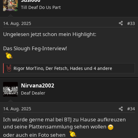
k
Till Deaf Do Us Part
t
i
o
14. Aug. 2025
#33
n
e
Ungelesen jetzt schon mein Highlight:
n
:
Das Slough Feg-Interview!
Rigor MorTino
,
Der Fetsch
,
Hades
und 4 andere
R
e
a
Nirvana2002
k
Deaf Dealer
t
i
o
14. Aug. 2025
#34
n
e
Ich würde gerne mal bei BTJ zu Hause aufkreuzen
n
und seine Plattensammlung sehen wollen
:
oder auch ein Foto sehen