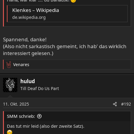
Klenkes – Wikipedia
de.wikipedia.org
Spannend, danke!
(Also nicht sarkastisch gemeint, ich hab' das wirklich
interessiert gelesen.)
Venares
R
e
a
hulud
k
Till Deaf Do Us Part
t
i
o
11. Okt. 2025
#192
n
e
SMM schrieb:
n
:
Das tut mir leid (also der zweite Satz).