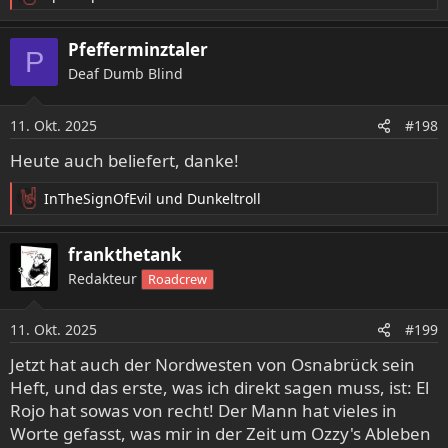
R
e
a
Pfefferminztaler
P
k
Deaf Dumb Blind
t
i
o
11. Okt. 2025
#198
n
e
Heute auch beliefert, danke!
n
:
InTheSignOfEvil
und
Dunkeltroll
R
e
a
frankthetank
k
Redakteur
Roadcrew
t
i
o
11. Okt. 2025
#199
n
e
Jetzt hat auch der Nordwesten von Osnabrück sein
n
Heft, und das erste, was ich direkt sagen muss, ist: El
:
Rojo hat sowas von recht! Der Mann hat vieles in
Worte gefasst, was mir in der Zeit um Ozzy's Ableben