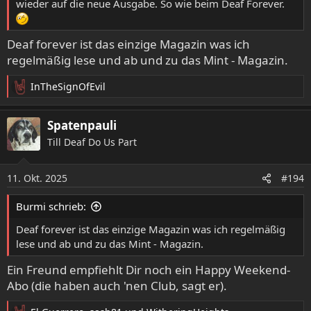
wieder auf die neue Ausgabe. So wie beim Deaf Forever.
Deaf forever ist das einzige Magazin was ich
regelmäßig lese und ab und zu das Mint - Magazin.
InTheSignOfEvil
R
e
a
Spatenpauli
k
Till Deaf Do Us Part
t
i
o
11. Okt. 2025
#194
n
e
Burmi schrieb:
n
:
Deaf forever ist das einzige Magazin was ich regelmäßig
lese und ab und zu das Mint - Magazin.
Ein Freund empfiehlt Dir noch ein Happy Weekend-
Abo (die haben auch 'nen Club, sagt er).