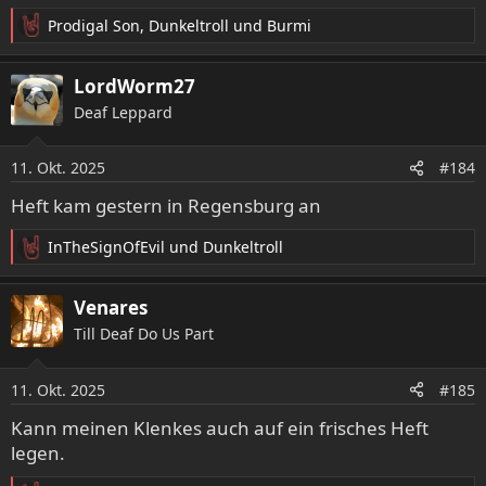
Prodigal Son
,
Dunkeltroll
und
Burmi
R
e
a
LordWorm27
k
Deaf Leppard
t
i
o
11. Okt. 2025
#184
n
e
Heft kam gestern in Regensburg an
n
:
InTheSignOfEvil
und
Dunkeltroll
R
e
a
Venares
k
Till Deaf Do Us Part
t
i
o
11. Okt. 2025
#185
n
e
Kann meinen Klenkes auch auf ein frisches Heft
n
legen.
: