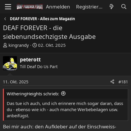
Anmelden
Registrieren
DEAF FOREVER - Alles zum Magazin
DEAF FOREVER - die
siebenundsechzigste Ausgabe
E
E
kingrandy
02. Okt. 2025
r
r
s
s
peterott
t
t
Till Deaf Do Us Part
e
e
l
l
l
l
11. Okt. 2025
#181
e
t
WitheringHeights schrieb:
r
a
m
Das tue ich auch, und ich erinnere mich sogar daran, dass
du - ebenso wie ich - auch manche Werbebeilagen usw.
anbeifügst.
Bei mir auch: den Aufkleber auf der Einschweiss-