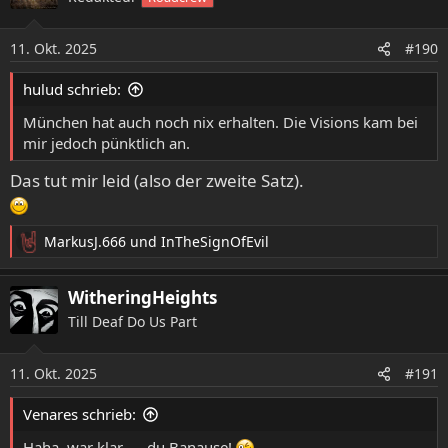
11. Okt. 2025
#190
hulud schrieb:
München hat auch noch nix erhalten. Die Visions kam bei
mir jedoch pünktlich an.
Das tut mir leid (also der zweite Satz).
MarkusJ.666
und
InTheSignOfEvil
R
e
a
WitheringHeights
k
Till Deaf Do Us Part
t
i
o
11. Okt. 2025
#191
n
e
Venares schrieb:
n
:
Haha, war klar …. du Banause!