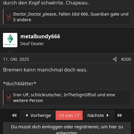
durch den Kopf schwirrte. Chapeau.
Doctor_Doctor_please
,
Fallen Idol 666
,
Guardian gate
und
R
5 andere
e
a
metalbundy666
k
t
Deaf Dealer
i
o
11. Okt. 2025
n
#200
e
Bremen kann manchmal doch was.
n
:
*duchblätter*
Iron Ulf
,
schlickrutscher
,
InTheSignOfEvil
und eine
R
weitere Person
e
a
Erste
Letzt
Vorherige
10 von 17
Nächste
k
t
Du musst dich einloggen oder registrieren, um hier zu
i
antworten.
o