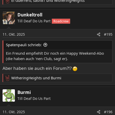
El Guerrero
,
sash81
und
WitheringHeights
R
e
a
Dunkeltroll
k
Till Deaf Do Us Part
Roadcrew
t
i
o
11. Okt. 2025
#195
n
e
Spatenpauli schrieb:
n
:
Ein Freund empfiehlt Dir noch ein Happy Weekend-Abo
(die haben auch 'nen Club, sagt er).
Aber haben sie auch ein Forum?!?
WitheringHeights
und
Burmi
R
e
a
Burmi
k
Till Deaf Do Us Part
t
i
o
11. Okt. 2025
#196
n