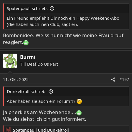
e
Spatenpauli schrieb:
n
:
Ein Freund empfiehlt Dir noch ein Happy Weekend-Abo
(die haben auch 'nen Club, sagt er).
Bombenidee. Weiss nur nicht wie meine Frau drauf
reagiert.
Burmi
Till Deaf Do Us Part
11. Okt. 2025
#197
Dunkeltroll schrieb:
Aber haben sie auch ein Forum?!?
Ja pherkles am Wochenende....
Wie du siehst ich bin gut informiert.
Spatenpauli
und
Dunkeltroll