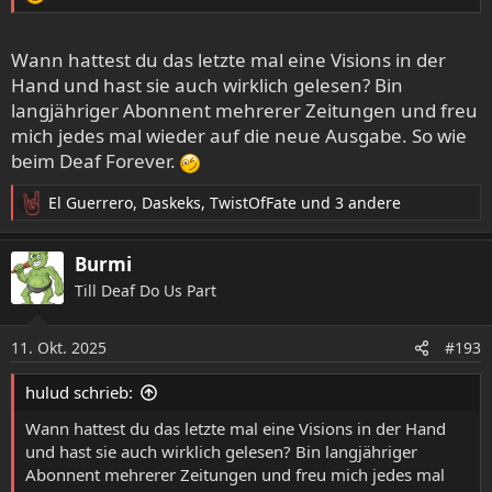
Wann hattest du das letzte mal eine Visions in der
Hand und hast sie auch wirklich gelesen? Bin
langjähriger Abonnent mehrerer Zeitungen und freu
mich jedes mal wieder auf die neue Ausgabe. So wie
beim Deaf Forever.
El Guerrero
,
Daskeks
,
TwistOfFate
und 3 andere
R
e
a
Burmi
k
Till Deaf Do Us Part
t
i
o
11. Okt. 2025
#193
n
e
hulud schrieb:
n
:
Wann hattest du das letzte mal eine Visions in der Hand
und hast sie auch wirklich gelesen? Bin langjähriger
Abonnent mehrerer Zeitungen und freu mich jedes mal