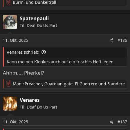
Burmi
und
Dunkeltroll
R
e
a
Spatenpauli
k
Till Deaf Do Us Part
t
i
o
11. Okt. 2025
#186
n
e
Venares schrieb:
n
:
Kann meinen Klenkes auch auf ein frisches Heft legen.
Ähhm.... Pherkel?
ManicPreacher
,
Guardian gate
,
El Guerrero
und 5 andere
R
e
a
Venares
k
Till Deaf Do Us Part
t
i
o
11. Okt. 2025
#187
n