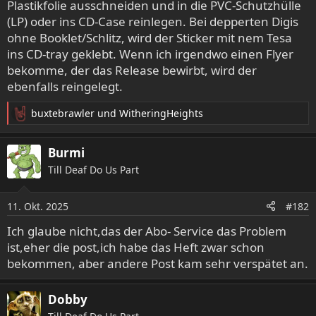
Plastikfolie ausschneiden und in die PVC-Schutzhülle
(LP) oder ins CD-Case reinlegen. Bei depperten Digis
ohne Booklet/Schlitz, wird der Sticker mit nem Tesa
ins CD-tray geklebt. Wenn ich irgendwo einen Flyer
bekomme, der das Release bewirbt, wird der
ebenfalls reingelegt.
buxtebrawler
und
WitheringHeights
R
e
a
Burmi
k
Till Deaf Do Us Part
t
i
o
11. Okt. 2025
#182
n
e
Ich glaube nicht,das der Abo- Service das Problem
n
ist,eher die post,ich habe das Heft zwar schon
:
bekommen, aber andere Post kam sehr verspätet an.
Dobby