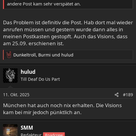
andere Post kam sehr verspätet an.
Das Problem ist definitiv die Post. Hab dort mal wieder
anrufen müssen und gestern wurde dann alles in
meinen Postkasten gestopft. Auch das Visions, dass
am 25.09. erschienen ist.
Dunkeltroll
,
Burmi
und
hulud
R
e
a
hulud
k
Till Deaf Do Us Part
t
i
o
11. Okt. 2025
#189
n
e
München hat auch noch nix erhalten. Die Visions
n
kam bei mir jedoch pünktlich an.
:
SMM
Redakteur
Roadcrew