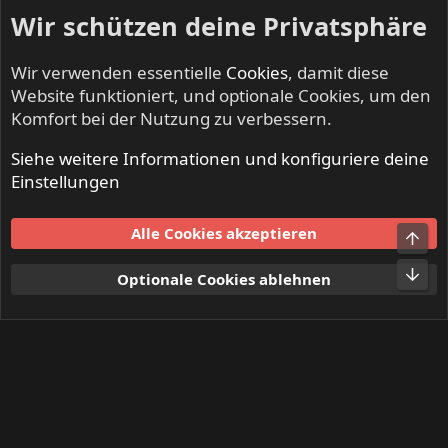
Wir schützen deine Privatsphäre
Wir verwenden essentielle
Cookies
, damit diese
Website funktioniert, und optionale Cookies, um den
Komfort bei der Nutzung zu verbessern.
Siehe weitere Informationen und konfiguriere deine
DEAF FOREVER - Alles zum Magazin
Einstellungen
Cookies
Alle Cookies akzeptieren
Obe
Kontakt
Nutzungsbedingungen
Datenschutz
Hilfe und Impressum
Start
R
Unt
Optionale Cookies ablehnen
S
S
®
Community platform by XenForo
© 2010-2024 XenForo Ltd.