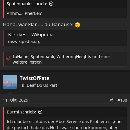
e
Spatenpauli schrieb:
n
:
Ähhm.... Pherkel?
Haha, war klar …. du Banause!
Klenkes – Wikipedia
de.wikipedia.org
LaHaine
,
Spatenpauli
,
WitheringHeights
und eine
R
weitere Person
e
a
TwistOfFate
k
t
Till Deaf Do Us Part
i
o
11. Okt. 2025
n
#188
e
n
Burmi schrieb:
:
Ich glaube nicht,das der Abo- Service das Problem ist,eher
die post,ich habe das Heft zwar schon bekommen, aber