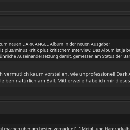
 nix zum neuen DARK ANGEL Album in der neuen Ausgabe?
als plus/minus Kritik plus kritischem Interview. Das Album ist
usführliche Auseinandersetzung damit, gemessen am Status der B
vermutlich kaum vorstellen, wie unprofessionell Dark Ang
eiben natürlich am Ball. Mittlerweile habe ich mir diese
ial machen über am besten verpackte [...] Metal- und Hardrockalb