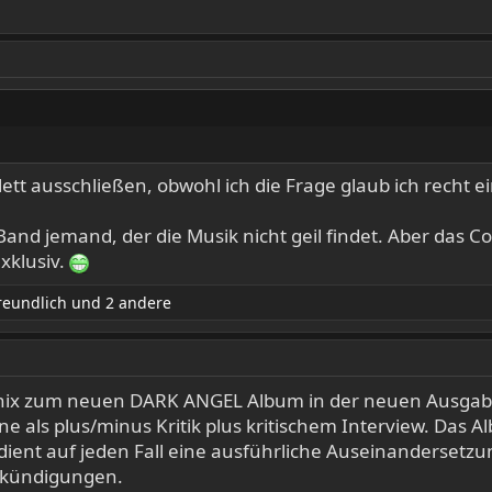
tt ausschließen, obwohl ich die Frage glaub ich recht ein
Band jemand, der die Musik nicht geil findet. Aber das Co
xklusiv.
reundlich
und 2 andere
ich nix zum neuen DARK ANGEL Album in der neuen Ausga
e als plus/minus Kritik plus kritischem Interview. Das 
ent auf jeden Fall eine ausführliche Auseinandersetz
Ankündigungen.