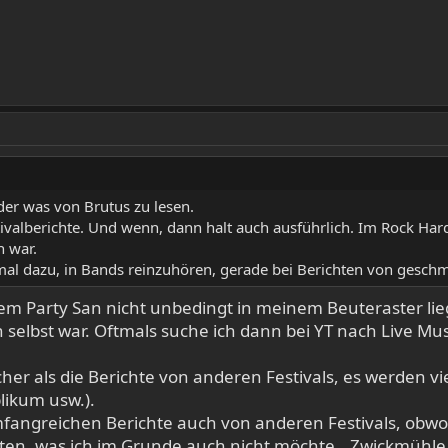
der was von Brutus zu lesen.
tivalberichte. Und wenn, dann halt auch ausführlich. Im Rock Hard 
n war.
r mal dazu, in Bands reinzuhören, gerade bei Berichten von gesch
em Party San nicht unbedingt in meinem Beuteraster liegt
ich selbst war. Oftmals suche ich dann bei YT nach Live M
icher als die Berichte von anderen Festivals, es werde
likum usw.).
mfangreichen Berichte auch von anderen Festivals, obw
sten, was ich im Grunde auch nicht möchte...Zwickmühl