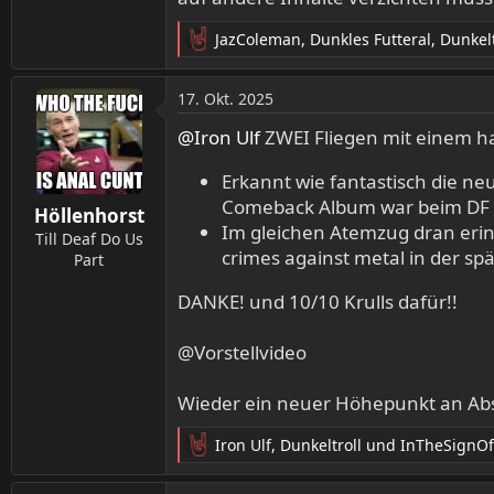
JazColeman
,
Dunkles Futteral
,
Dunkelt
R
e
a
17. Okt. 2025
k
t
@Iron Ulf
ZWEI Fliegen mit einem har
i
o
Erkannt wie fantastisch die n
n
Comeback Album war beim DF g
Höllenhorst
e
Im gleichen Atemzug dran erinne
n
Till Deaf Do Us
crimes against metal in der sp
:
Part
DANKE! und 10/10 Krulls dafür!!
@Vorstellvideo
Wieder ein neuer Höhepunkt an Absu
Iron Ulf
,
Dunkeltroll
und
InTheSignOf
R
e