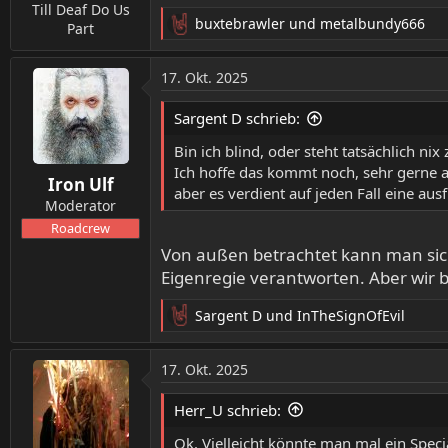
n
Till Deaf Do Us
buxtebrawler
und
metalbundy666
:
Part
R
e
a
17. Okt. 2025
k
t
Sargent D schrieb:
i
o
Bin ich blind, oder steht tatsächlich
n
Ich hoffe das kommt noch, sehr gerne 
Iron Ulf
e
aber es verdient auf jeden Fall eine a
n
Moderator
:
Roadcrew
Von außen betrachtet kann man sich 
Eigenregie verantworten. Aber wir bl
Sargent D
und
InTheSignOfEvil
R
e
a
17. Okt. 2025
k
t
Herr_U schrieb:
i
o
Ok. Vielleicht könnte man mal ein Spec