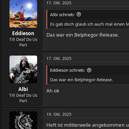
a
17. Okt. 2025
k
t
Albi schrieb:
i
o
Es gab doch glaub ich auch mal einen M
n
Eddieson
e
Das war ein Belphegor-Release.
n
Till Deaf Do Us
:
Part
17. Okt. 2025
Eddieson schrieb:
Das war ein Belphegor-Release.
Albi
Ah ok
Till Deaf Do Us
Part
19. Okt. 2025
Heft ist mittlerweile angekommen un