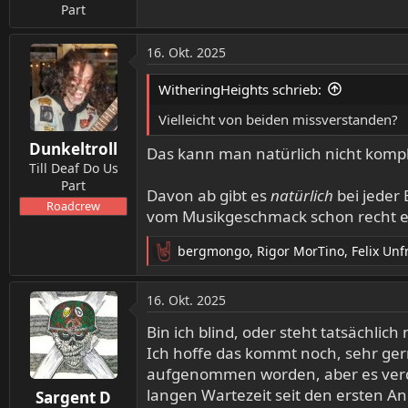
Part
16. Okt. 2025
WitheringHeights schrieb:
Vielleicht von beiden missverstanden?
Dunkeltroll
Das kann man natürlich nicht komple
Till Deaf Do Us
Part
Davon ab gibt es
natürlich
bei jeder 
Roadcrew
vom Musikgeschmack schon recht e
bergmongo
,
Rigor MorTino
,
Felix Unf
R
e
a
16. Okt. 2025
k
t
Bin ich blind, oder steht tatsächl
i
Ich hoffe das kommt noch, sehr gern
o
aufgenommen worden, aber es verdi
n
langen Wartezeit seit den ersten 
Sargent D
e