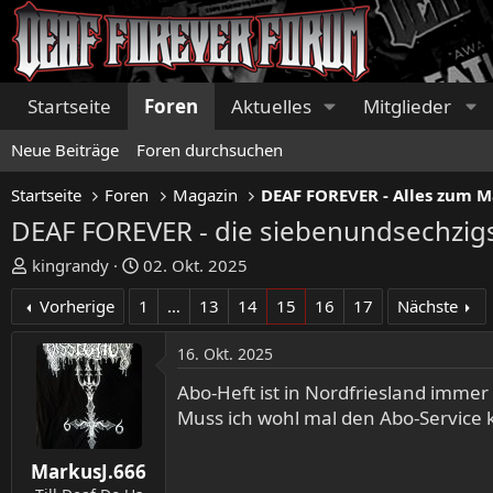
Startseite
Foren
Aktuelles
Mitglieder
Neue Beiträge
Foren durchsuchen
Startseite
Foren
Magazin
DEAF FOREVER - Alles zum 
DEAF FOREVER - die siebenundsechzig
E
E
kingrandy
02. Okt. 2025
r
r
Vorherige
1
…
13
14
15
16
17
Nächste
s
s
t
t
16. Okt. 2025
e
e
l
l
Abo-Heft ist in Nordfriesland imme
l
l
Muss ich wohl mal den Abo-Service 
e
t
r
a
MarkusJ.666
m