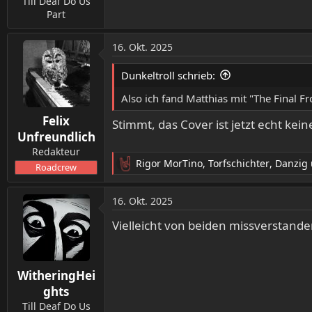
Till Deaf Do Us
Part
16. Okt. 2025
Dunkeltroll schrieb:
Also ich fand Matthias mit "The Final Fr
Felix
Stimmt, das Cover ist jetzt echt kein
Unfreundlich
Redakteur
Rigor MorTino
,
Torfschichter
,
Danzig
Roadcrew
R
e
a
16. Okt. 2025
k
t
Vielleicht von beiden missverstande
i
o
n
WitheringHei
e
n
ghts
:
Till Deaf Do Us