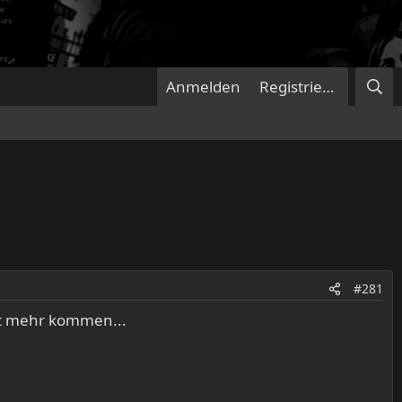
Anmelden
Registrieren
#281
ht mehr kommen...