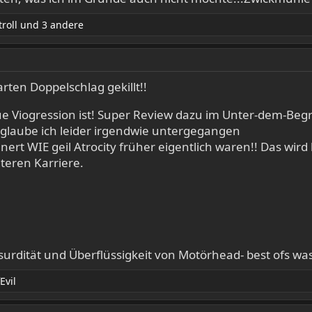
roll
und 3 andere
ten Doppelschlag gekillt!!
eue Viogression ist! Super Review dazu im Unter-dem-Be
laube ich leider irgendwie untergegangen
rt WIE geil Atrocity früher eigentlich waren!! Das wird 
äteren Karriere.
rdität und Überflüssigkeit von Motörhead- best ofs was
Evil