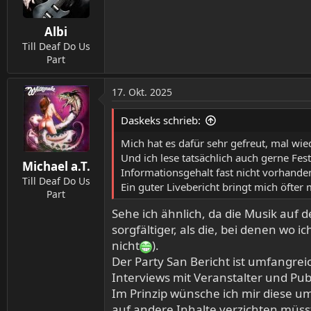
Albi
Till Deaf Do Us
Part
17. Okt. 2025
Daskeks schrieb:
Mich hat es dafür sehr gefreut, mal wie
Und ich lese tatsächlich auch gerne Fes
Michael a.T.
Informationsgehalt fast nicht vorhande
Till Deaf Do Us
Ein guter Livebericht bringt mich öfte
Part
Sehe ich ähnlich, da die Musik auf d
sorgfältiger, als die, bei denen wo 
nicht
).
Der Party San Bericht ist umfangre
Interviews mit Veranstalter und Pub
Im Prinzip wünsche ich mir diese u
auf andere Inhalte verzichten müs