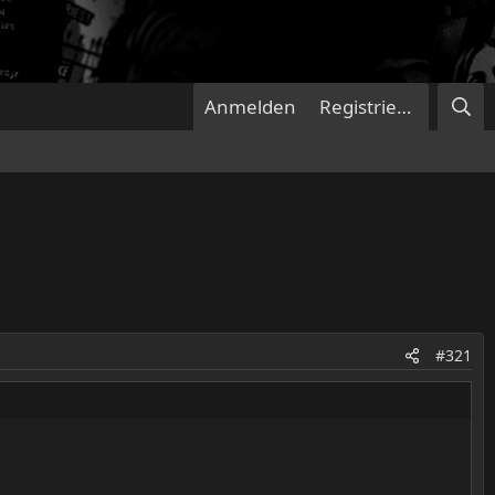
Anmelden
Registrieren
#321