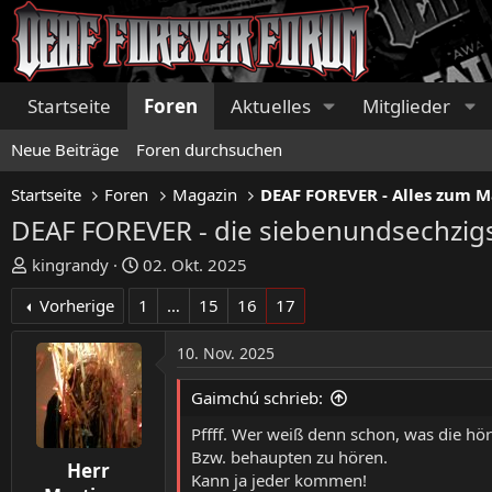
Startseite
Foren
Aktuelles
Mitglieder
Neue Beiträge
Foren durchsuchen
Startseite
Foren
Magazin
DEAF FOREVER - Alles zum 
DEAF FOREVER - die siebenundsechzig
E
E
kingrandy
02. Okt. 2025
r
r
Vorherige
1
…
15
16
17
s
s
t
t
10. Nov. 2025
e
e
l
l
Gaimchú schrieb:
l
l
e
t
Pffff. Wer weiß denn schon, was die hör
r
a
Bzw. behaupten zu hören.
Herr
m
Kann ja jeder kommen!