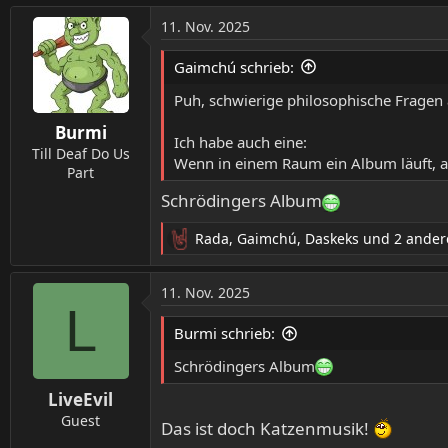
a
11. Nov. 2025
k
t
Gaimchú schrieb:
i
o
Puh, schwierige philosophische Fragen
n
Burmi
e
Ich habe auch eine:
n
Till Deaf Do Us
Wenn in einem Raum ein Album läuft, a
:
Part
Schrödingers Album
Rada
,
Gaimchú
,
Daskeks
und 2 ander
R
e
a
11. Nov. 2025
k
L
t
Burmi schrieb:
i
o
Schrödingers Album
n
LiveEvil
e
n
Guest
Das ist doch Katzenmusik!
: