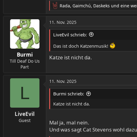
Rada
,
Gaimchú
,
Daskeks
und eine wei
R
e
a
11. Nov. 2025
k
t
LiveEvil schrieb:
i
o
Das ist doch Katzenmusik!
n
Burmi
e
Katze ist nicht da.
n
Till Deaf Do Us
:
Part
11. Nov. 2025
L
Burmi schrieb:
Katze ist nicht da.
LiveEvil
Guest
Mal ja, mal nein.
Und was sagt Cat Stevens wohl dazu.