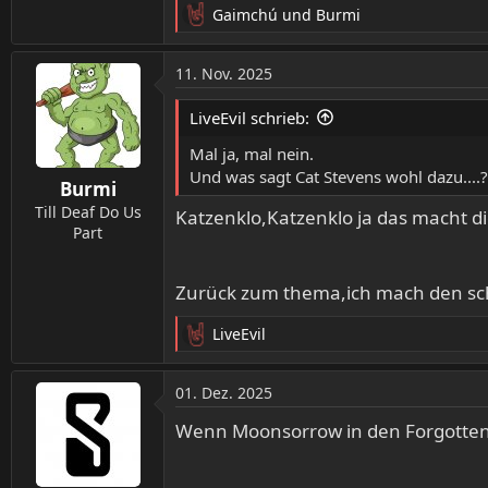
Gaimchú
und
Burmi
R
e
a
11. Nov. 2025
k
t
LiveEvil schrieb:
i
o
Mal ja, mal nein.
n
Und was sagt Cat Stevens wohl dazu....?
Burmi
e
n
Till Deaf Do Us
Katzenklo,Katzenklo ja das macht die
:
Part
Zurück zum thema,ich mach den schr
LiveEvil
R
e
a
01. Dez. 2025
k
t
Wenn Moonsorrow in den Forgotten Je
i
o
n