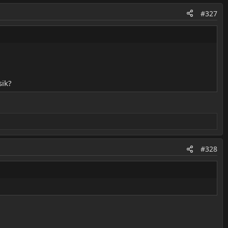
#327
sik?
#328