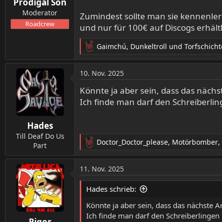
Prodigal Son
e
n
Moderator
Zumindest sollte man sie kennenler
:
Roadcrew
und nur für 100€ auf Discogs erhältli
Gaimchú
,
Dunkeltroll
und
Torfschicht
R
e
a
10. Nov. 2025
k
t
Könnte ja aber sein, dass das nächs
i
Ich finde man darf den Schreiberlin
o
n
Hades
e
n
Till Deaf Do Us
Doctor_Doctor_please
,
Motörbomber
,
:
Part
R
e
a
11. Nov. 2025
k
t
Hades schrieb:
i
o
Könnte ja aber sein, dass das nächste A
n
Ich finde man darf den Schreiberlingen 
Rigor
e