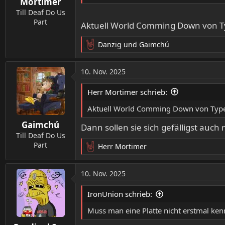
Mortimer
Till Deaf Do Us
Part
Aktuell World Comming Down von T
Danzig
und
Gaimchú
R
e
a
10. Nov. 2025
k
t
Herr Mortimer schrieb:
i
o
Aktuell World Comming Down von Type
n
Gaimchú
e
Dann sollen sie sich gefälligst auc
n
Till Deaf Do Us
:
Part
Herr Mortimer
R
e
a
10. Nov. 2025
k
t
IronUnion schrieb:
i
o
Muss man eine Platte nicht erstmal ke
n