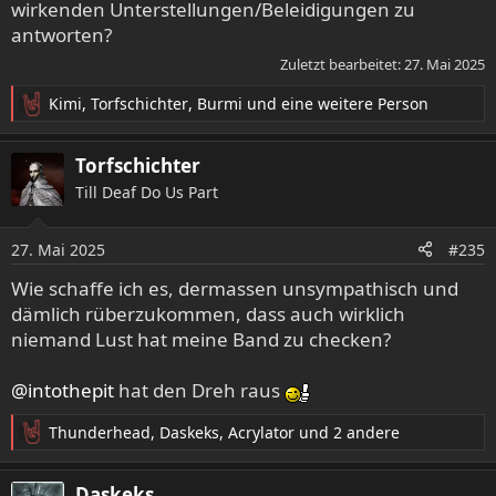
wirkenden Unterstellungen/Beleidigungen zu
antworten?
Zuletzt bearbeitet:
27. Mai 2025
Kimi
,
Torfschichter
,
Burmi
und eine weitere Person
R
e
a
Torfschichter
k
Till Deaf Do Us Part
t
i
o
27. Mai 2025
#235
n
e
Wie schaffe ich es, dermassen unsympathisch und
n
dämlich rüberzukommen, dass auch wirklich
:
niemand Lust hat meine Band zu checken?
@intothepit
hat den Dreh raus
Thunderhead
,
Daskeks
,
Acrylator
und 2 andere
R
e
a
Daskeks