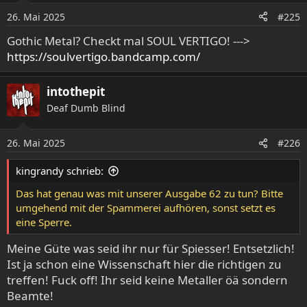
o
26. Mai 2025
#225
n
e
Gothic Metal? Checkt mal SOUL VERTIGO! --->
n
https://soulvertigo.bandcamp.com/
:
intothepit
Deaf Dumb Blind
26. Mai 2025
#226
kingrandy schrieb:
Das hat genau was mit unserer Ausgabe 62 zu tun? Bitte
umgehend mit der Spammerei aufhören, sonst setzt es
eine Sperre.
Meine Güte was seid ihr nur für Spiesser! Entsetzlich!
Ist ja schon eine Wissenschaft hier die richtigen zu
treffen! Fuck off! Ihr seid keine Metaller öä sondern
Beamte!