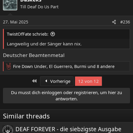
k
Till Deaf Do Us Part
t
i
o
27. Mai 2025
#236
n
e
TwistOfFate schrieb:
n
:
Langweilig und der Sänger kann nix.
Deutscher Beamtenmetal
Fire Down Under
,
El Guerrero
,
Burmi
und 8 andere
R
e
a
Erste
Vorherige
12 von 12
k
t
Du musst dich einloggen oder registrieren, um hier zu
i
antworten.
o
n
e
Similar threads
n
:
DEAF FOREVER - die siebzigste Ausgabe