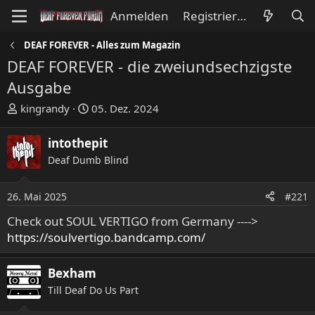
Anmelden
Registrieren
DEAF FOREVER - Alles zum Magazin
DEAF FOREVER - die zweiundsechzigste
Ausgabe
E
E
kingrandy
05. Dez. 2024
r
r
s
s
intothepit
t
t
Deaf Dumb Blind
e
e
l
l
l
l
26. Mai 2025
#221
e
t
Check out SOUL VERTIGO from Germany ---->
r
a
https://soulvertigo.bandcamp.com/
m
Bexham
Till Deaf Do Us Part