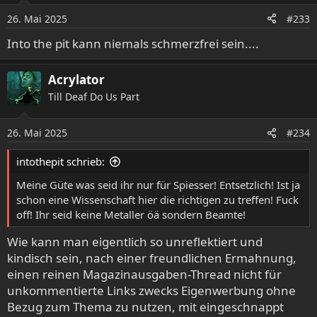
o
26. Mai 2025
#233
n
e
Into the pit kann niemals schmerzfrei sein....
n
:
Acrylator
Till Deaf Do Us Part
26. Mai 2025
#234
intothepit schrieb:
Meine Güte was seid ihr nur für Spiesser! Entsetzlich! Ist ja
schon eine Wissenschaft hier die richtigen zu treffen! Fuck
off! Ihr seid keine Metaller öä sondern Beamte!
Wie kann man eigentlich so unreflektiert und
kindisch sein, nach einer freundlichen Ermahnung,
einen reinen Magazinausgaben-Thread nicht für
unkommentierte Links zwecks Eigenwerbung ohne
Bezug zum Thema zu nutzen, mit eingeschnappt