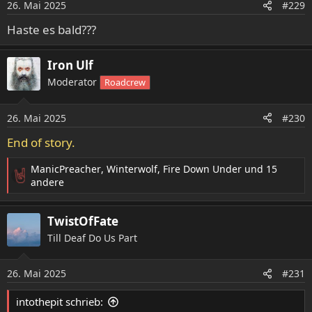
26. Mai 2025
#229
Haste es bald???
Iron Ulf
Moderator
Roadcrew
26. Mai 2025
#230
End of story.
ManicPreacher
,
Winterwolf
,
Fire Down Under
und 15
R
andere
e
a
TwistOfFate
k
t
Till Deaf Do Us Part
i
o
26. Mai 2025
n
#231
e
n
intothepit schrieb: