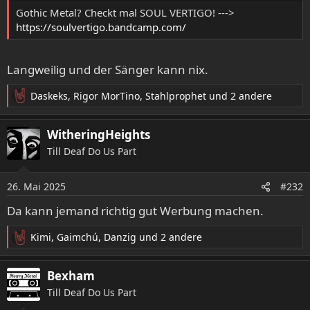
:
Gothic Metal? Checkt mal SOUL VERTIGO! --->
https://soulvertigo.bandcamp.com/
Langweilig und der Sänger kann nix.
Daskeks
,
Rigor MorTino
,
Stahlprophet
und 2 andere
R
e
a
WitheringHeights
k
Till Deaf Do Us Part
t
i
o
26. Mai 2025
#232
n
e
Da kann jemand richtig gut Werbung machen.
n
:
Kimi
,
Gaimchú
,
Danzig
und 2 andere
R
e
a
Bexham
k
Till Deaf Do Us Part
t
i