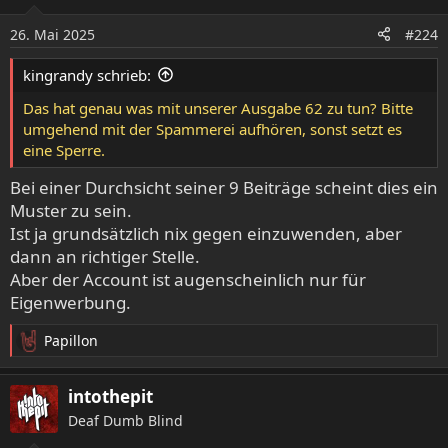
26. Mai 2025
#224
kingrandy schrieb:
Das hat genau was mit unserer Ausgabe 62 zu tun? Bitte
umgehend mit der Spammerei aufhören, sonst setzt es
eine Sperre.
Bei einer Durchsicht seiner 9 Beiträge scheint dies ein
Muster zu sein.
Ist ja grundsätzlich nix gegen einzuwenden, aber
dann an richtiger Stelle.
Aber der Account ist augenscheinlich nur für
Eigenwerbung.
Papillon
R
e
a
intothepit
k
Deaf Dumb Blind
t
i