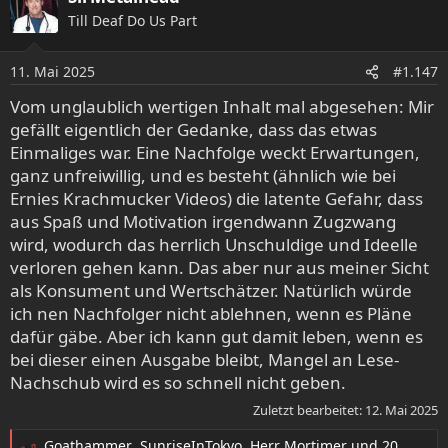
k
Till Deaf Do Us Part
t
i
o
11. Mai 2025
#1.147
n
e
Vom unglaublich wertigen Inhalt mal abgesehen: Mir
n
gefällt eigentlich der Gedanke, dass das etwas
:
Einmaliges war. Eine Nachfolge weckt Erwartungen,
ganz unfreiwillig, und es besteht (ähnlich wie bei
Ernies Krachmucker Videos) die latente Gefahr, dass
aus Spaß und Motivation irgendwann Zugzwang
wird, wodurch das herrlich Unschuldige und Ideelle
verloren gehen kann. Das aber nur aus meiner Sicht
als Konsument und Wertschätzer. Natürlich würde
ich nen Nachfolger nicht ablehnen, wenn es Pläne
dafür gäbe. Aber ich kann gut damit leben, wenn es
bei dieser einen Ausgabe bleibt, Mangel an Lese-
Nachschub wird es so schnell nicht geben.
Zuletzt bearbeitet:
12. Mai 2025
Goathammer
,
SunriseInTokyo
,
Herr Mortimer
und 20