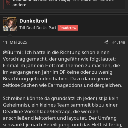
R
andere
e
a
Dunkeltroll
k
t
Till Deaf Do Us Part
Roadcrew
i
o
11. Mai 2025
n
#1.148
e
@Burmi
: Ich hatte in die Richtung schon einen
n
Vorschlag gemacht, der ungefähr wie folgt lautet:
:
Einmal im Jahr ein Heft mit Themen zu machen, die
im vergangenen Jahr im DF keine oder zu wenig
Beachtung gefunden haben. Dazu dann gerne
zeitlose Sachen wie Earmageddons und dergleichen.
Schreiben könnte da grundsätzlich jeder (ist ja kein
Geheimnis), ein kleines Team sammelt bis zu einer
Deadline Vorschläge/Beiträge, die werden
anschließend lektoriert und layoutet. Der Umfang
schwankt je nach Beteiligung, und das Heft ist fertig,