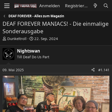
Anmelden
Registrieren
DEAF FOREVER - Alles zum Magazin
DEAF FOREVER MANIACS! - Die einmalige
Sonderausgabe
E
E
Dunkeltroll
22. Sep. 2024
r
r
s
s
Nightswan
t
t
Till Deaf Do Us Part
e
e
l
l
l
l
09. Mai 2025
#1.141
e
t
r
a
m