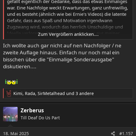
gefällt eigentlich der Gedanke, dass das etwas Einmaliges
war. Eine Nachfolge weckt Erwartungen, ganz unfreiwillig,
und es besteht (ähnlich wie bei Ernie's Videos) die latente
Gefahr, dass aus Spaß und Motivation irgendwann
Zugzwang wird, wodurch das herrlich Unschuldige und
Ideelle verloren gehen kann. Das aber nur aus meiner
Zum Vergrößern anklicken....
Sicht als Konsument und Wertschätzer. Natürlich würde
Ich wollte auch gar nicht auf nen Nachfolger / ne
ich nen Nachfolger nicht ablehnen, wenn es Pläne dafür
zweite Auflage hinaus. Einfach nur noch mal ein
gäbe. Aber ich kann gut damit leben, wenn es bei dieser
einen Ausgabe bleibt, Mangel an Lese-Nachschub wird es
bisschen über die "Einmalige Sonderausgabe"
so schnell nicht geben.
diskutieren....
Kimi
,
Rada
,
SirMetalhead
und 3 andere
R
e
a
Zerberus
k
Till Deaf Do Us Part
t
i
o
18. Mai 2025
#1.157