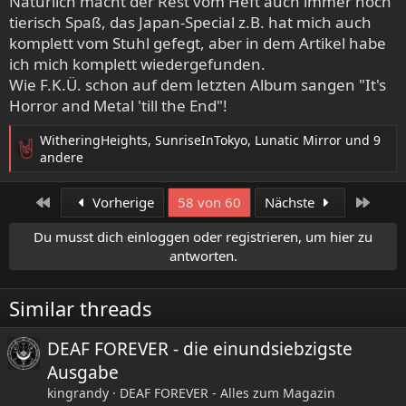
Natürlich macht der Rest vom Heft auch immer noch
tierisch Spaß, das Japan-Special z.B. hat mich auch
komplett vom Stuhl gefegt, aber in dem Artikel habe
ich mich komplett wiedergefunden.
Wie F.K.Ü. schon auf dem letzten Album sangen "It's
Horror and Metal 'till the End"!
WitheringHeights
,
SunriseInTokyo
,
Lunatic Mirror
und 9
R
andere
e
a
Erste
Letzt
Vorherige
58 von 60
Nächste
k
t
Du musst dich einloggen oder registrieren, um hier zu
i
antworten.
o
n
e
Similar threads
n
:
DEAF FOREVER - die einundsiebzigste
Ausgabe
kingrandy
DEAF FOREVER - Alles zum Magazin