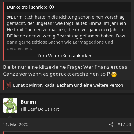
e
Dunkeltroll schrieb:
n
:
@Burmi
: Ich hatte in die Richtung schon einen Vorschlag
gemacht, der ungefähr wie folgt lautet: Einmal im Jahr ein
Heft mit Themen zu machen, die im vergangenen Jahr im
DF keine oder zu wenig Beachtung gefunden haben. Dazu
dann gerne zeitlose Sachen wie Earmageddons und
dergleichen.
Zum Vergrößern anklicken....
Schreiben könnte da grundsätzlich jeder (ist ja kein
Bleibt nur eine klitzekleine Frage: Wer finanziert das
Geheimnis), ein kleines Team sammelt bis zu einer
Ganze vor wenn es gedruckt erscheinen soll?
Deadline Vorschläge/Beiträge, die werden anschließend
lektoriert und layoutet. Der Umfang schwankt je nach
Lunatic Mirror
,
Rada
,
Bexham
und eine weitere Person
Beteiligung, und das Heft ist fertig, wenn es eben fertig ist.
R
e
Falls dann im Vorfeld noch ein paar Leute die Druckkosten
a
Burmi
k
absichern, steht der Sache nichts mehr im Wege.
Till Deaf Do Us Part
t
i
o
11. Mai 2025
#1.153
n
e