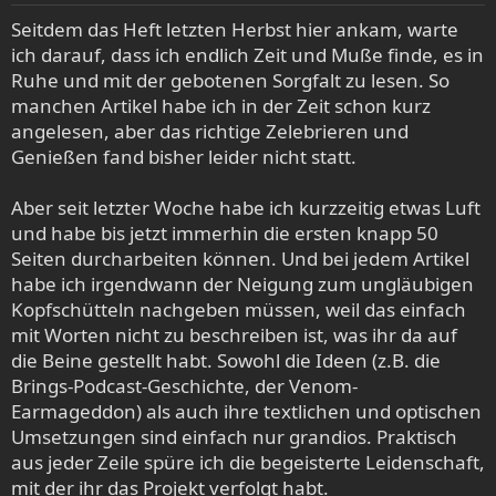
n
e
Seitdem das Heft letzten Herbst hier ankam, warte
n
ich darauf, dass ich endlich Zeit und Muße finde, es in
:
Ruhe und mit der gebotenen Sorgfalt zu lesen. So
manchen Artikel habe ich in der Zeit schon kurz
angelesen, aber das richtige Zelebrieren und
Genießen fand bisher leider nicht statt.
Aber seit letzter Woche habe ich kurzzeitig etwas Luft
und habe bis jetzt immerhin die ersten knapp 50
Seiten durcharbeiten können. Und bei jedem Artikel
habe ich irgendwann der Neigung zum ungläubigen
Kopfschütteln nachgeben müssen, weil das einfach
mit Worten nicht zu beschreiben ist, was ihr da auf
die Beine gestellt habt. Sowohl die Ideen (z.B. die
Brings-Podcast-Geschichte, der Venom-
Earmageddon) als auch ihre textlichen und optischen
Umsetzungen sind einfach nur grandios. Praktisch
aus jeder Zeile spüre ich die begeisterte Leidenschaft,
mit der ihr das Projekt verfolgt habt.