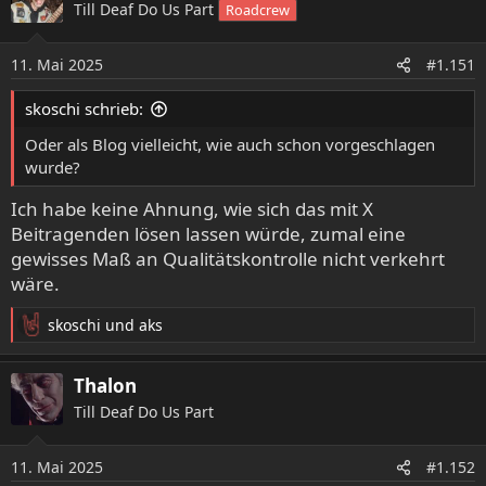
Till Deaf Do Us Part
Roadcrew
t
i
o
11. Mai 2025
#1.151
n
e
skoschi schrieb:
n
:
Oder als Blog vielleicht, wie auch schon vorgeschlagen
wurde?
Ich habe keine Ahnung, wie sich das mit X
Beitragenden lösen lassen würde, zumal eine
gewisses Maß an Qualitätskontrolle nicht verkehrt
wäre.
skoschi
und
aks
R
e
a
Thalon
k
Till Deaf Do Us Part
t
i
o
11. Mai 2025
#1.152
n