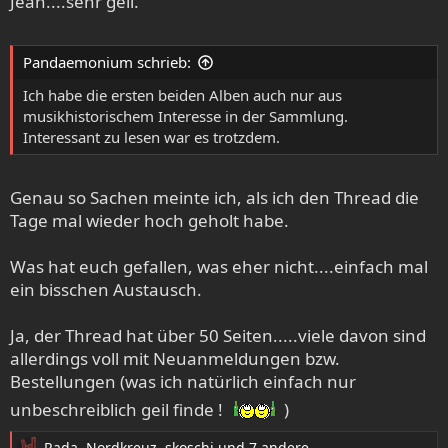
Jeah....sehr geil.
Pandaemonium schrieb:
Ich habe die ersten beiden Alben auch nur aus
musikhistorischem Interesse in der Sammlung.
Interessant zu lesen war es trotzdem.
Unser kleines Heftchen hat jetzt auch Hanoi erreicht - ein
Wiedersehen nach etwas über einem Jahr. Imperial Cult
(links im Bild) kann das Ganze sogar problemlos lesen, da
Genau so Sachen meinte ich, als ich den Thread die
er mal in Deutschland studiert hat. Da Rogdan (2. von
Tage mal wieder hoch geholt habe.
links) derzeit in den USA studiert und nur für die
Sommerferien wieder in der Heimat ist, liegen sowohl
Was hat euch gefallen, was eher nicht....einfach mal
ELCROST wie auch BLOOD SERPENT studiomäßig derzeit
ein bisschen Austausch.
auf Eis, dafür gibt es diverse Liveshows in den
kommenden Wochen und Monaten, u.a. auch in Taiwan.
Imperial Cult wiederum hat mit PUTRID VOMIT CHRIST ein
Ja, der Thread hat über 50 Seiten.....viele davon sind
neues Projekt am Start, eine heftige Death/Doom-Walze
allerdings voll mit Neuanmeldungen bzw.
mit deutlicher Black Metal-Schlagseite, die ich nur
Bestellungen (was ich natürlich einfach nur
wärmstens empfehlen kann.
unbeschreiblich geil finde !
)
Rada
,
Nordkreuz
,
skoschi
und 7 andere