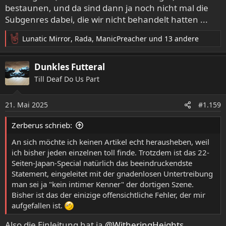
bestaunen, und da sind dann ja noch nicht mal die
Subgenres dabei, die wir nicht behandelt hatten ...
Lunatic Mirror
,
Rada
,
ManicPreacher
und 13 andere
R
e
a
Dunkles Futteral
k
Till Deaf Do Us Part
t
i
o
21. Mai 2025
#1.159
n
e
Zerberus schrieb:
n
:
An sich möchte ich keinen Artikel echt herausheben, weil
ich bisher jeden einzelnen toll finde. Trotzdem ist das 22-
Seiten-Japan-Special natürlich das beeindruckendste
Statement, eingeleitet mit der gnadenlosen Untertreibung
man sei ja "kein intimer Kenner" der dortigen Szene.
Bisher ist das der einizige offensichtliche Fehler, der mir
aufgefallen ist.
Also die Einleitung hat ja
@WitheringHeights