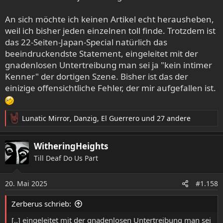
An sich möchte ich keinen Artikel echt herausheben,
weil ich bisher jeden einzelnen toll finde. Trotzdem ist
das 22-Seiten-Japan-Special natürlich das
beeindruckendste Statement, eingeleitet mit der
gnadenlosen Untertreibung man sei ja "kein intimer
Kenner" der dortigen Szene. Bisher ist das der
einizige offensichtliche Fehler, der mir aufgefallen ist.
Lunatic Mirror
,
Danzig
,
El Guerrero
und 27 andere
R
e
a
WitheringHeights
k
Till Deaf Do Us Part
t
i
o
20. Mai 2025
#1.158
n
e
Zerberus schrieb:
n
:
[..] eingeleitet mit der gnadenlosen Untertreibung man sei