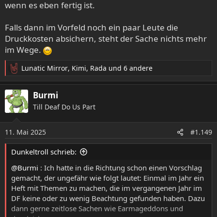
wenn es eben fertig ist.
Falls dann im Vorfeld noch ein paar Leute die
Druckkosten absichern, steht der Sache nichts mehr
im Wege.
Lunatic Mirror
,
Kimi
,
Rada
und 6 andere
R
e
a
Burmi
k
Till Deaf Do Us Part
t
i
o
11. Mai 2025
#1.149
n
e
Dunkeltroll schrieb:
n
:
@Burmi
: Ich hatte in die Richtung schon einen Vorschlag
gemacht, der ungefähr wie folgt lautet: Einmal im Jahr ein
Heft mit Themen zu machen, die im vergangenen Jahr im
DF keine oder zu wenig Beachtung gefunden haben. Dazu
dann gerne zeitlose Sachen wie Earmageddons und