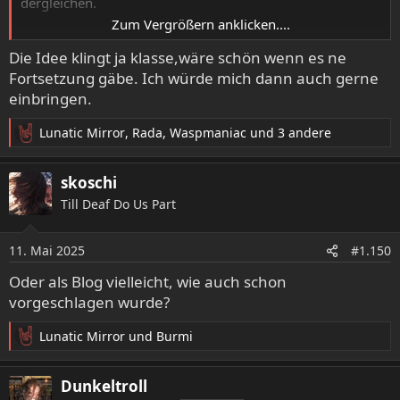
dergleichen.
Zum Vergrößern anklicken....
Schreiben könnte da grundsätzlich jeder (ist ja kein
Die Idee klingt ja klasse,wäre schön wenn es ne
Geheimnis), ein kleines Team sammelt bis zu einer
Fortsetzung gäbe. Ich würde mich dann auch gerne
Deadline Vorschläge/Beiträge, die werden anschließend
lektoriert und layoutet. Der Umfang schwankt je nach
einbringen.
Beteiligung, und das Heft ist fertig, wenn es eben fertig ist.
Lunatic Mirror
,
Rada
,
Waspmaniac
und 3 andere
R
Falls dann im Vorfeld noch ein paar Leute die Druckkosten
e
absichern, steht der Sache nichts mehr im Wege.
a
skoschi
k
Till Deaf Do Us Part
t
i
o
11. Mai 2025
#1.150
n
e
Oder als Blog vielleicht, wie auch schon
n
vorgeschlagen wurde?
:
Lunatic Mirror
und
Burmi
R
e
a
Dunkeltroll
k