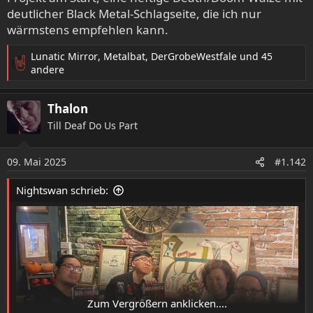
deutlicher Black Metal-Schlagseite, die ich nur
wärmstens empfehlen kann.
Lunatic Mirror
,
Metalbat
,
DerGrobeWestfale
und 45
R
andere
e
a
Thalon
k
t
Till Deaf Do Us Part
i
o
09. Mai 2025
n
#1.142
e
n
Nightswan schrieb:
:
Zum Vergrößern anklicken....