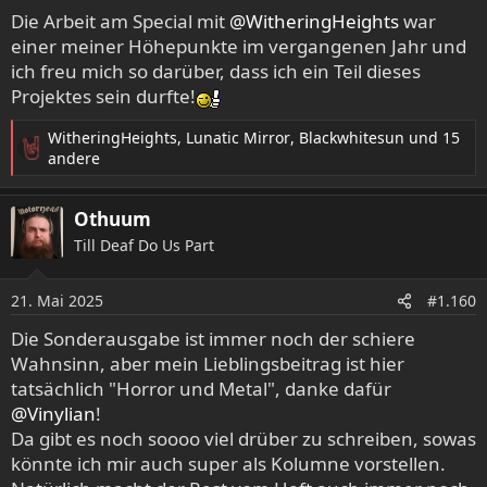
Die Arbeit am Special mit
@WitheringHeights
war
einer meiner Höhepunkte im vergangenen Jahr und
ich freu mich so darüber, dass ich ein Teil dieses
Projektes sein durfte!
WitheringHeights
,
Lunatic Mirror
,
Blackwhitesun
und 15
R
andere
e
a
Othuum
k
t
Till Deaf Do Us Part
i
o
21. Mai 2025
n
#1.160
e
Die Sonderausgabe ist immer noch der schiere
n
Wahnsinn, aber mein Lieblingsbeitrag ist hier
:
tatsächlich "Horror und Metal", danke dafür
@Vinylian
!
Da gibt es noch soooo viel drüber zu schreiben, sowas
könnte ich mir auch super als Kolumne vorstellen.