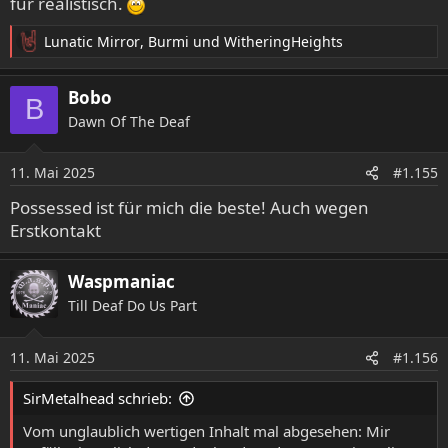
für realistisch.
Lunatic Mirror
,
Burmi
und
WitheringHeights
R
e
a
Bobo
B
k
Dawn Of The Deaf
t
i
o
11. Mai 2025
#1.155
n
e
Possessed ist für mich die beste! Auch wegen
n
Erstkontakt
:
Waspmaniac
Till Deaf Do Us Part
11. Mai 2025
#1.156
SirMetalhead schrieb:
Vom unglaublich wertigen Inhalt mal abgesehen: Mir