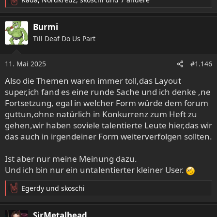
R
e
a
Burmi
k
Till Deaf Do Us Part
t
i
o
11. Mai 2025
#1.146
n
e
Also die Themen waren immer toll,das Layout
n
super,ich fand es eine runde Sache und ich denke ,ne
:
Fortsetzung, egal in welcher Form würde dem forum
guttun,ohne natürlich in Konkurrenz zum Heft zu
gehen,wir haben soviele talentierte Leute hier,das wir
das auch in irgendeiner Form weiterverfolgen sollten.
Ist aber nur meine Meinung dazu.
Und ich bin nur ein untalentierter kleiner User.
Egerdy
und
skoschi
R
e
a
SirMetalhead