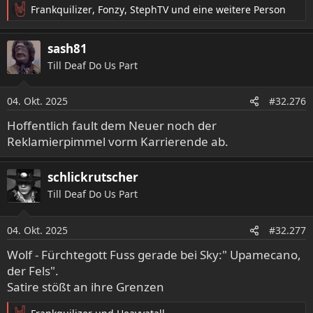
Frankquilizer
,
Fonzy
,
StephTV
und eine weitere Person
R
e
a
sash81
k
Till Deaf Do Us Part
t
i
o
04. Okt. 2025
#32.276
n
e
Hoffentlich fault dem Neuer noch der
n
Reklamierpimmel vorm Karrierende ab.
:
schlickrutscher
Till Deaf Do Us Part
04. Okt. 2025
#32.277
Wolf - Fürchtegott Fuss gerade bei Sky:" Upamecano,
der Fels".
Satire stößt an ihre Grenzen