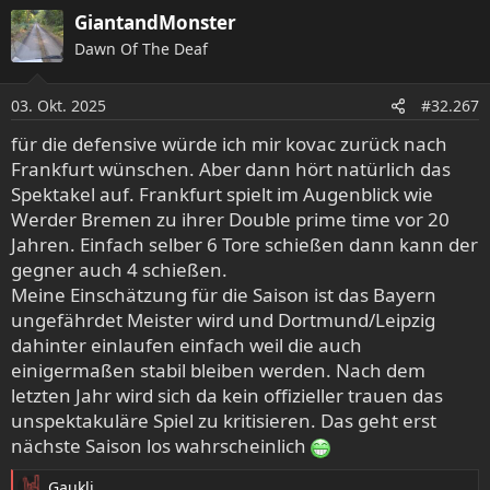
a
GiantandMonster
k
Dawn Of The Deaf
t
i
o
03. Okt. 2025
#32.267
n
e
für die defensive würde ich mir kovac zurück nach
n
Frankfurt wünschen. Aber dann hört natürlich das
:
Spektakel auf. Frankfurt spielt im Augenblick wie
Werder Bremen zu ihrer Double prime time vor 20
Jahren. Einfach selber 6 Tore schießen dann kann der
gegner auch 4 schießen.
Meine Einschätzung für die Saison ist das Bayern
ungefährdet Meister wird und Dortmund/Leipzig
dahinter einlaufen einfach weil die auch
einigermaßen stabil bleiben werden. Nach dem
letzten Jahr wird sich da kein offizieller trauen das
unspektakuläre Spiel zu kritisieren. Das geht erst
nächste Saison los wahrscheinlich
Gaukli