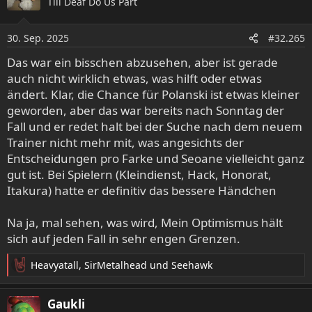
Till Deaf Do Us Part
30. Sep. 2025
#32.265
Das war ein bisschen abzusehen, aber ist gerade
auch nicht wirklich etwas, was hilft oder etwas
ändert. Klar, die Chance für Polanski ist etwas kleiner
geworden, aber das war bereits nach Sonntag der
Fall und er redet halt bei der Suche nach dem neuem
Trainer nicht mehr mit, was angesichts der
Entscheidungen pro Farke und Seoane vielleicht ganz
gut ist. Bei Spielern (Kleindienst, Hack, Honorat,
Itakura) hatte er definitiv das bessere Händchen
Na ja, mal sehen, was wird, Mein Optimismus hält
sich auf jeden Fall in sehr engen Grenzen.
Heavyatall
,
SirMetalhead
und
Seehawk
R
e
a
Gaukli
k