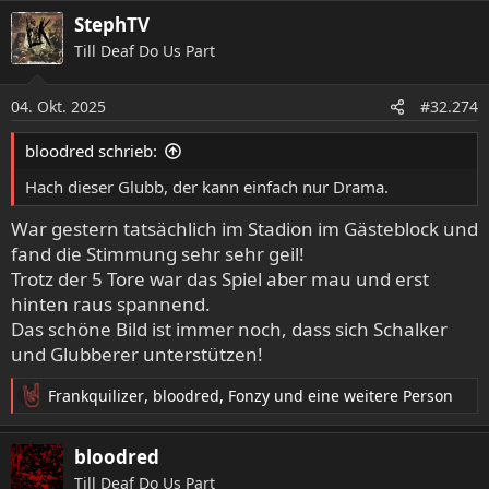
StephTV
Till Deaf Do Us Part
04. Okt. 2025
#32.274
bloodred schrieb:
Hach dieser Glubb, der kann einfach nur Drama.
War gestern tatsächlich im Stadion im Gästeblock und
fand die Stimmung sehr sehr geil!
Trotz der 5 Tore war das Spiel aber mau und erst
hinten raus spannend.
Das schöne Bild ist immer noch, dass sich Schalker
und Glubberer unterstützen!
Frankquilizer
,
bloodred
,
Fonzy
und eine weitere Person
R
e
a
bloodred
k
Till Deaf Do Us Part
t