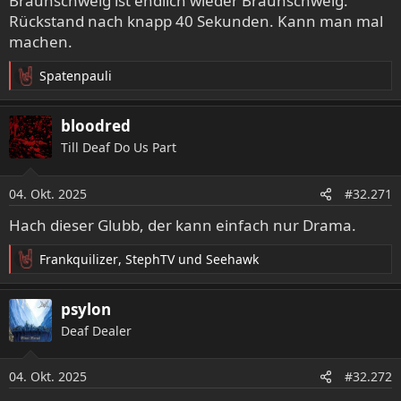
Braunschweig ist endlich wieder Braunschweig.
n
Rückstand nach knapp 40 Sekunden. Kann man mal
:
machen.
Spatenpauli
R
e
a
bloodred
k
Till Deaf Do Us Part
t
i
o
04. Okt. 2025
#32.271
n
e
Hach dieser Glubb, der kann einfach nur Drama.
n
:
Frankquilizer
,
StephTV
und
Seehawk
R
e
a
psylon
k
Deaf Dealer
t
i
o
04. Okt. 2025
#32.272
n