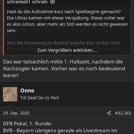
schranke01 schrieb:
Hast du die Aufnahme kurz nach Spielbeginn gemacht?
Die Ultras kamen mit etwas Verspätung. Etwas voller war
es also schon, aber mehr als 500 werden es nicht gewesen
sein.
Was die Stimmung im Ronhof angeht: klar ist das nicht
Betze-like, aber ich da auch schon Spiele erlebt, wo die
Zum Vergrößern anklicken....
Bude gut gebrannt hat. Und hässlich ist der Ronhof nicht,
Das war tatsächlich mitte 1. Halbzeit, nachdem die
höchstens hübschhässlich!
Nachzügler kamen. Vorher war es noch bedeutend
leerer!
Onno
Till Deaf Do Us Part
29. Sep. 2025
#32.263
DFB Pokal, 1. Runde:
BVB - Bayern übrigens gerade als Livestream im