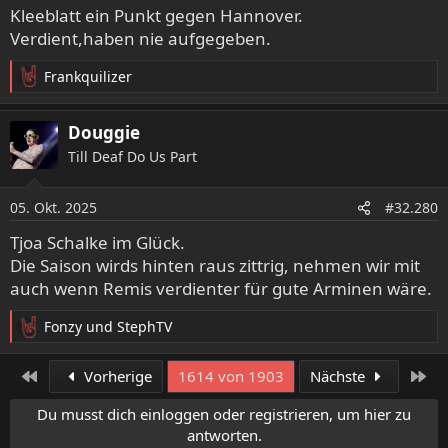
e
Kleeblatt ein Punkt gegen Hannover.
n
Verdient,haben nie aufgegeben.
:
Frankquilizer
R
e
a
Douggie
k
Till Deaf Do Us Part
t
i
o
05. Okt. 2025
#32.280
n
e
Tjoa Schalke im Glück.
n
Die Saison wirds hinten raus zittrig, nehmen wir mit
:
auch wenn Remis verdienter für gute Arminen wäre.
Fonzy
und
StephTV
R
e
a
Erste
Let
Vorherige
1614 von 1903
Nächste
k
t
Du musst dich einloggen oder registrieren, um hier zu
i
antworten.