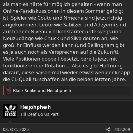
als man es hätte für möglich gehalten - wenn man
Online-Fandiskussionen in diesem Sommer gefolgt
ist. Spieler wie Couto und Nmecha sind jetzt richtig
angekommen, Leute wie Sabitzer und Adeyemi sind
auf hohem Niveau viel konstanter unterwegs und
Neuzugänge wie Chuck und Silva deuten an, wie
groß ihr Einfluss werden kann (und Bellingham gibt
es ja auch noch als Versprechen auf die Zukunft).
Viele Positionen doppelt besetzt, bereits jetzt mit
funktionierender Rotation ... Also es gibt Hoffnung
darauf, diese Saison mal wieder etwas weniger knapp
die CL-Quali zu schaffen als die beiden letzten Jahre.
Black Snake
und
Heijohpheih
R
e
a
Heijohpheih
k
Till Deaf Do Us Part
t
i
o
03. Okt. 2025
#32.269
n