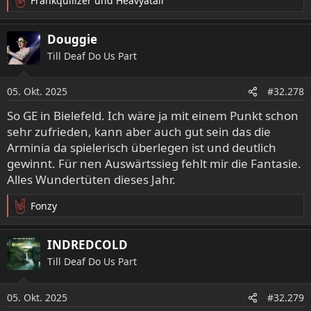
Frankquilizer
und
Heavyatall
R
e
a
Douggie
k
Till Deaf Do Us Part
t
i
o
05. Okt. 2025
#32.278
n
e
So GE in Bielefeld. Ich wäre ja mit einem Punkt schon
n
sehr zufrieden, kann aber auch gut sein das die
:
Arminia da spielerisch überlegen ist und deutlich
gewinnt. Für nen Auswärtssieg fehlt mir die Fantasie.
Alles Wundertüten dieses Jahr.
Fonzy
R
e
a
INDREDCOLD
k
Till Deaf Do Us Part
t
i
o
05. Okt. 2025
#32.279
n