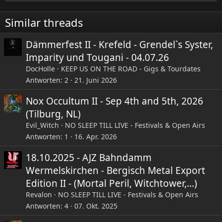
o
n
e
Similar threads
n
:
Dämmerfest II - Krefeld - Grendel`s Syster,
Imparity und Tougani - 04.07.26
DocHolle
KEEP US ON THE ROAD - Gigs & Tourdates
Antworten
2
21. Juni 2026
Nox Occultum II - Sep 4th and 5th, 2026
(Tilburg, NL)
Evil_Witch
NO SLEEP TILL LIVE - Festivals & Open Airs
Antworten
1
16. Apr. 2026
18.10.2025 - AJZ Bahndamm
Wermelskirchen - Bergisch Metal Export
Edition II - (Mortal Peril, Witchtower,...)
Revalon
NO SLEEP TILL LIVE - Festivals & Open Airs
Antworten
4
07. Okt. 2025