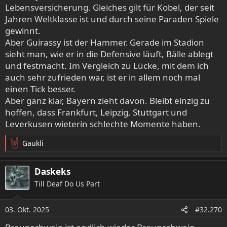
Lebensversicherung. Gleiches gilt für Kobel, der seit
Jahren Weltklasse ist und durch seine Paraden Spiele
gewinnt.
Aber Guirassy ist der Hammer. Gerade im Stadion
sieht man, wie er in die Defensive läuft, Bälle ablegt
und festmacht. Im Vergleich zu Lücke, mit dem ich
auch sehr zufrieden war, ist er in allem noch mal
einen Tick besser.
Aber ganz klar, Bayern zieht davon. Bleibt einzig zu
hoffen, dass Frankfurt, Leipzig, Stuttgart und
Leverkusen wieterin schlechte Momente haben.
Gaukli
R
e
a
Daskeks
k
Till Deaf Do Us Part
t
i
o
03. Okt. 2025
#32.270
n
e