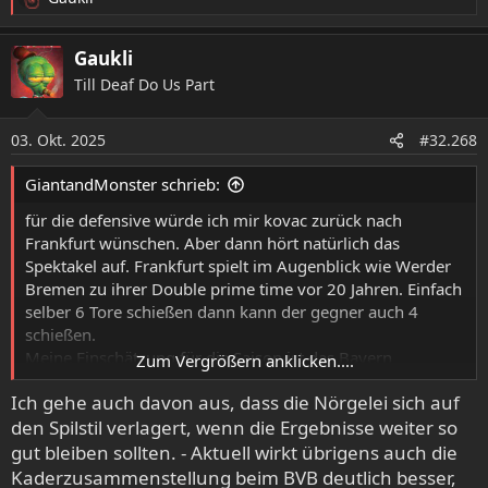
R
e
a
Gaukli
k
Till Deaf Do Us Part
t
i
o
03. Okt. 2025
#32.268
n
e
GiantandMonster schrieb:
n
:
für die defensive würde ich mir kovac zurück nach
Frankfurt wünschen. Aber dann hört natürlich das
Spektakel auf. Frankfurt spielt im Augenblick wie Werder
Bremen zu ihrer Double prime time vor 20 Jahren. Einfach
selber 6 Tore schießen dann kann der gegner auch 4
schießen.
Meine Einschätzung für die Saison ist das Bayern
Zum Vergrößern anklicken....
ungefährdet Meister wird und Dortmund/Leipzig dahinter
Ich gehe auch davon aus, dass die Nörgelei sich auf
einlaufen einfach weil die auch einigermaßen stabil
den Spilstil verlagert, wenn die Ergebnisse weiter so
bleiben werden. Nach dem letzten Jahr wird sich da kein
offizieller trauen das unspektakuläre Spiel zu kritisieren.
gut bleiben sollten. - Aktuell wirkt übrigens auch die
Das geht erst nächste Saison los wahrscheinlich
Kaderzusammenstellung beim BVB deutlich besser,