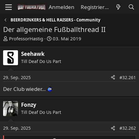
Anmelden
Registrieren
BEERDRINKERS & HELL RAISERS - Community
Der allgemeine Fußballthread II
E
E
ProfessorHastig
03. Mai 2019
r
r
s
s
Seehawk
t
t
Till Deaf Do Us Part
e
e
l
l
l
l
29. Sep. 2025
#32.261
e
t
Der Club wieder…
r
a
m
Fonzy
Till Deaf Do Us Part
29. Sep. 2025
#32.262