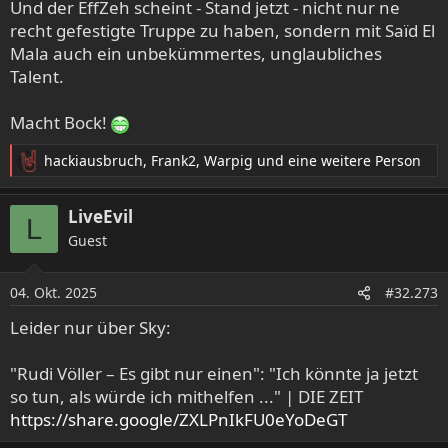
e
Und der EffZeh scheint - Stand jetzt - nicht nur ne
n
recht gefestigte Truppe zu haben, sondern mit Saïd El
:
Mala auch ein unbekümmertes, unglaubliches
Talent.
Macht Bock!
hackiausbruch
,
Frank2
,
Warpig
und eine weitere Person
R
e
a
LiveEvil
L
k
Guest
t
i
o
04. Okt. 2025
#32.273
n
e
Leider nur über Sky:
n
:
"Rudi Völler – Es gibt nur einen": "Ich könnte ja jetzt
so tun, als würde ich mithelfen ..." | DIE ZEIT
https://share.google/ZXLPnIkFU0eYoDeGT