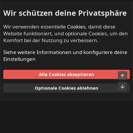
Wir schützen deine Privatsphäre
Wir verwenden essentielle
Cookies
, damit diese
Website funktioniert, und optionale Cookies, um den
Komfort bei der Nutzung zu verbessern.
Siehe weitere Informationen und konfiguriere deine
BEERDRINKERS & HELL RAISERS - Community
Einstellungen
Cookies
Alle Cookies akzeptieren
Obe
Kontakt
Nutzungsbedingungen
Datenschutz
Hilfe und Impressum
Start
R
Unt
Optionale Cookies ablehnen
S
S
®
Community platform by XenForo
© 2010-2024 XenForo Ltd.