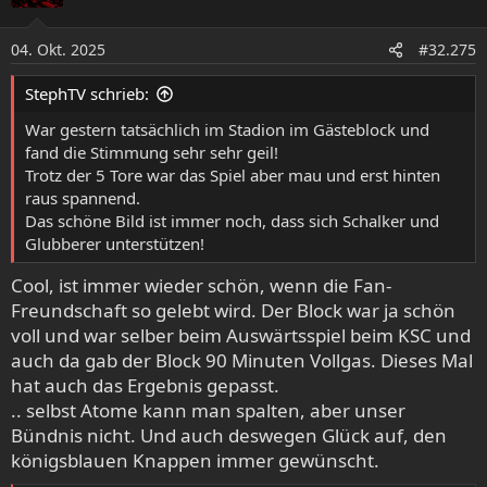
i
o
04. Okt. 2025
#32.275
n
e
StephTV schrieb:
n
:
War gestern tatsächlich im Stadion im Gästeblock und
fand die Stimmung sehr sehr geil!
Trotz der 5 Tore war das Spiel aber mau und erst hinten
raus spannend.
Das schöne Bild ist immer noch, dass sich Schalker und
Glubberer unterstützen!
Cool, ist immer wieder schön, wenn die Fan-
Freundschaft so gelebt wird. Der Block war ja schön
voll und war selber beim Auswärtsspiel beim KSC und
auch da gab der Block 90 Minuten Vollgas. Dieses Mal
hat auch das Ergebnis gepasst.
.. selbst Atome kann man spalten, aber unser
Bündnis nicht. Und auch deswegen Glück auf, den
königsblauen Knappen immer gewünscht.