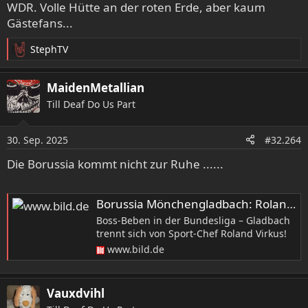
WDR. Volle Hütte an der roten Erde, aber kaum
Gästefans...
StephTV
R
e
a
MaidenMetallian
k
Till Deaf Do Us Part
t
i
o
30. Sep. 2025
#32.264
n
e
Die Borussia kommt nicht zur Ruhe ......
n
:
Borussia Mönchengladbach: Roland Virkus sofort weg!
Boss-Beben in der Bundesliga – Gladbach
trennt sich von Sport-Chef Roland Virkus!
www.bild.de
Vauxdvihl