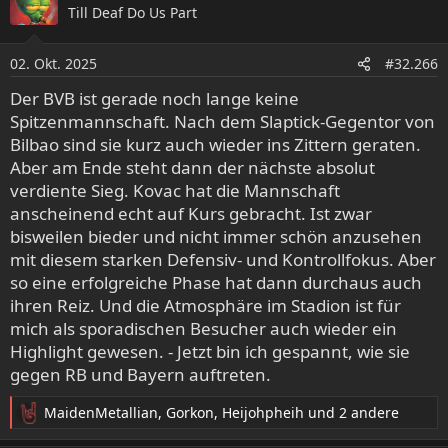
Till Deaf Do Us Part
t
i
o
02. Okt. 2025
#32.266
n
e
Der BVB ist gerade noch lange keine
n
Spitzenmannschaft. Nach dem Slaptick-Gegentor von
:
Bilbao sind sie kurz auch wieder ins Zittern geraten.
Aber am Ende steht dann der nächste absolut
verdiente Sieg. Kovac hat die Mannschaft
anscheinend echt auf Kurs gebracht. Ist zwar
bisweilen bieder und nicht immer schön anzusehen
mit diesem starken Defensiv- und Kontrollfokus. Aber
so eine erfolgreiche Phase hat dann durchaus auch
ihren Reiz. Und die Atmosphäre im Stadion ist für
mich als sporadischen Besucher auch wieder ein
Highlight gewesen. - Jetzt bin ich gespannt, wie sie
gegen RB und Bayern auftreten.
MaidenMetallian
,
Gorkon
,
Heijohpheih
und 2 andere
R
e