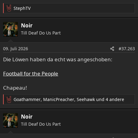
StephTV
R
e
a
Noir
k
Till Deaf Do Us Part
t
i
o
09. Juli 2026
#37.263
n
e
Die Löwen haben da echt was angeschoben:
n
:
Football for the People
Chapeau!
Goathammer
,
ManicPreacher
,
Seehawk
und 4 andere
R
e
a
Noir
k
Till Deaf Do Us Part
t
i
o