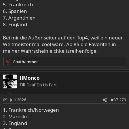
5. Frankreich
6. Spanien
7. Argentinien
8. England
Bei mir die Außenseiter auf den Top4, weil ein neuer
Weltmeister mal cool wäre. Ab #5 die Favoriten in
meiner Wahrscheinleichkeitsreihenfolge.
Goathammer
R
e
a
IlMonco
k
Till Deaf Do Us Part
t
i
o
09. Juli 2026
#37.279
n
e
1. Frankreich/Norwegen
n
2. Marokko
:
3. England