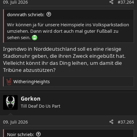
09. Juli 2026
#37.264
n
e
donnrath schrieb:
n
:
Wir können ja für unsere Heimspiele ins Volksparkstadion
umziehen. Dann wird dort auch mal guter Fußball zu
sehen sein.
Irgendwo in Norddeutschland soll es eine riesige
Stadionuhr geben, die ihren Zweck eingebüßt hat.
Vielleicht könnt ihr das Ding leihen, um damit die
Tribüne abzustützen?
WitheringHeights
R
e
a
Gorkon
k
Till Deaf Do Us Part
t
i
o
09. Juli 2026
#37.265
n
e
Noir schrieb:
n