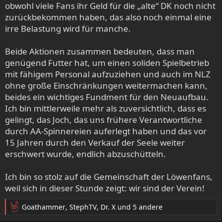
obwohl viele Fans ihr Geld für die „alte“ DK noch nicht
zurückbekommen haben, das also noch einmal eine
irre Belastung wird für manche.
Beide Aktionen zusammen bedeuten, dass man
genügend Futter hat, um einen soliden Spielbetrieb
mit fähigem Personal aufzuziehen und auch im NLZ
ohne große Einschränkungen weitermachen kann,
beides ein wichtiges Fundment für den Neuaufbau.
Ich bin mittlerweile mehr als zuversichtlich, dass es
gelingt, das Joch, das uns frühere Verantwortliche
durch AA-Spinnereien auferlegt haben und das vor
15 Jahren durch den Verkauf der Seele weiter
erschwert wurde, endlich abzuschütteln.
Ich bin so stolz auf die Gemeinschaft der Löwenfans,
weil sich in dieser Stunde zeigt: wir sind der Verein!
Goathammer
,
StephTV
,
Dr. X
und 5 andere
R
e