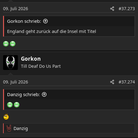
o
09. Juli 2026
#37.273
n
e
Gorkon schrieb:
n
:
England geht zurück auf die Insel mit Titel
Gorkon
Till Deaf Do Us Part
09. Juli 2026
#37.274
Danzig schrieb:
Danzig
R
e