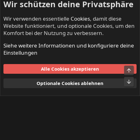
Wir schützen deine Privatsphäre
Wir verwenden essentielle
Cookies
, damit diese
Website funktioniert, und optionale Cookies, um den
Komfort bei der Nutzung zu verbessern.
Siehe weitere Informationen und konfiguriere deine
BEERDRINKERS & HELL RAISERS - Community
Einstellungen
Cookies
Alle Cookies akzeptieren
Obe
Kontakt
Nutzungsbedingungen
Datenschutz
Hilfe und Impressum
Start
R
Unt
Optionale Cookies ablehnen
S
S
®
Community platform by XenForo
© 2010-2024 XenForo Ltd.