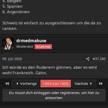
4. Belgien
5. Spanien
6. Argentinien
Schweiz ist einfach zu ausgeschlossen um die da zu
ranken.
drmedmabuse
Moderator
Roadcrew
09. Juli 2026
#37.280
Ich würde es den Ruderern gönnen, aber es wird
wohl Frankreich. Gähn.
Erste
Let
Vorherige
1864 von 1903
Nächste
Du musst dich einloggen oder registrieren, um hier zu
antworten.