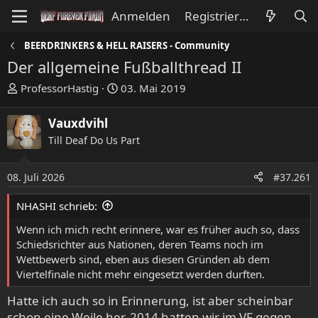
Anmelden
Registrieren
BEERDRINKERS & HELL RAISERS - Community
Der allgemeine Fußballthread II
E
E
ProfessorHastig
03. Mai 2019
r
r
s
s
Vauxdvihl
t
t
Till Deaf Do Us Part
e
e
l
l
l
l
08. Juli 2026
#37.261
e
t
NHASHI schrieb:
r
a
m
Wenn ich mich recht erinnere, war es früher auch so, dass
Schiedsrichter aus Nationen, deren Teams noch im
Wettbewerb sind, eben aus diesen Gründen ab dem
Viertelfinale nicht mehr eingesetzt werden durften.
Hatte ich auch so in Erinnerung, ist aber scheinbar
schon eine Weile her. 2014 hatten wir im VF gegen