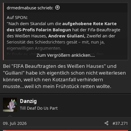
e
drmedmabuse schrieb:
n
:
Auf SPON:
"Nach dem Skandal um die
aufgehobene Rote Karte
des US-Profis Folarin Balogun
hat der Fifa-Beauftragte
des Weißen Hauses,
Andrew Giuliani,
Zweifel an der
Seriosität des Schiedsrichters gesät – mit, nun ja,
eigenwilligen Argumenten.
Er finde es »höchst verdächtig«, dass gegen den
Zum Vergrößern anklicken....
Schiedsrichter Raphael Claus im Jahr 2024 bereits wegen
Bei "FIFA Beauftragten des Weißen Hauses" und
falscher Roter Karten und Spielmanipulation ermittelt
"Guiliani" habe ich eigentlich schon nicht weiterlesen
worden sei, zitierte der britische
»Guardian«
den WM-
Beauftragten.
können, weil ich nen Kotzanfall verhindern
Auf den Einwand eines Reporters, Claus sei bei der
musste...weil ich mein Frühstück retten wollte.
Ermittlung in Brasilien nur als Zeuge geladen und nicht
selbst beschuldigt worden, sagte Giuliani: »Ihm wurden
Danzig
keine Vergehen vorgeworfen – das ist uns klar.« Trotzdem
Till Deaf Do Us Part
sei die Situation mit den Ermittlungen von damals
vergleichbar, behauptete der Sohn des früheren New
Yorker Bürgermeisters und Trump-Anwalts Rudy Giuliani."
09. Juli 2026
#37.271