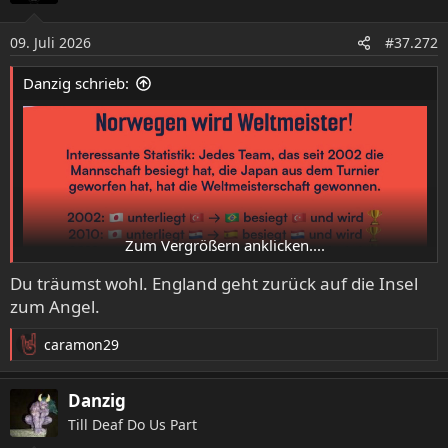
i
o
09. Juli 2026
#37.272
n
e
Danzig schrieb:
n
:
Zum Vergrößern anklicken....
Du träumst wohl. England geht zurück auf die Insel
zum Angel.
caramon29
R
lustig, interessant, aber falsch, da
e
die Norweger von England nach Hause geschickt werden
a
Danzig
k
Till Deaf Do Us Part
t
i