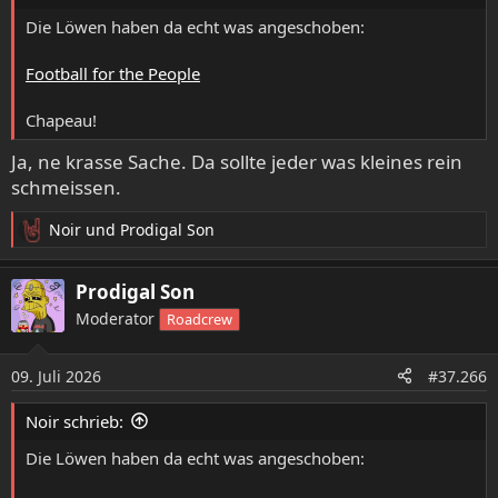
:
Die Löwen haben da echt was angeschoben:
Football for the People
Chapeau!
Ja, ne krasse Sache. Da sollte jeder was kleines rein
schmeissen.
Noir
und
Prodigal Son
R
e
a
Prodigal Son
k
Moderator
Roadcrew
t
i
o
09. Juli 2026
#37.266
n
e
Noir schrieb:
n
:
Die Löwen haben da echt was angeschoben: