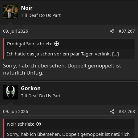
a
Noir
k
Till Deaf Do Us Part
t
i
o
09. Juli 2026
#37.267
n
e
Prodigal Son schrieb:
n
:
Ich hatte das ja schon vor ein paar Tagen verlinkt [...]
Sorry, hab ich übersehen. Doppelt gemoppelt ist
natürlich Unfug.
Gorkon
Till Deaf Do Us Part
09. Juli 2026
#37.268
Noir schrieb:
Sorry, hab ich übersehen. Doppelt gemoppelt ist natürlich