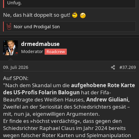
Unfug.
Ne, das hält doppelt so gut!
Noir
und
Prodigal Son
R
e
a
drmedmabuse
k
Moderator
Roadcrew
t
i
o
09. Juli 2026
#37.269
n
e
Auf SPON:
n
"Nach dem Skandal um die
aufgehobene Rote Karte
:
des US-Profis Folarin Balogun
hat der Fifa-
Beauftragte des Weißen Hauses,
Andrew Giuliani,
Zweifel an der Seriosität des Schiedsrichters gesät –
mit, nun ja, eigenwilligen Argumenten.
Er finde es »höchst verdächtig«, dass gegen den
Schiedsrichter Raphael Claus im Jahr 2024 bereits
wegen falscher Roter Karten und Spielmanipulation