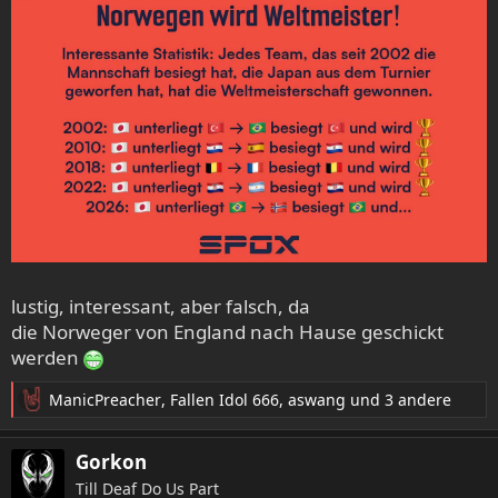
Amerikas Nepo-Riege mal wieder in Bestform...
lustig, interessant, aber falsch, da
die Norweger von England nach Hause geschickt
werden
ManicPreacher
,
Fallen Idol 666
,
aswang
und 3 andere
R
e
a
Gorkon
k
Till Deaf Do Us Part
t