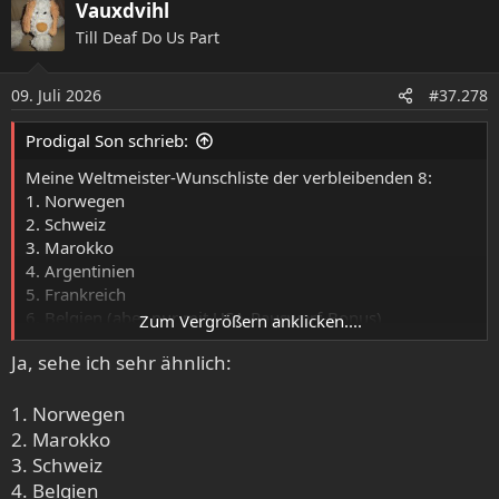
Vauxdvihl
k
Till Deaf Do Us Part
t
i
o
09. Juli 2026
#37.278
n
e
Prodigal Son schrieb:
n
:
Meine Weltmeister-Wunschliste der verbleibenden 8:
1. Norwegen
2. Schweiz
3. Marokko
4. Argentinien
5. Frankreich
6. Belgien (aber nur mit USA-Rauswerf-Bonus)
Zum Vergrößern anklicken....
7. Spanien (von denen ich aber glaube, dass sie den Titel
Ja, sehe ich sehr ähnlich:
holen)
8. England
1. Norwegen
2. Marokko
3. Schweiz
4. Belgien