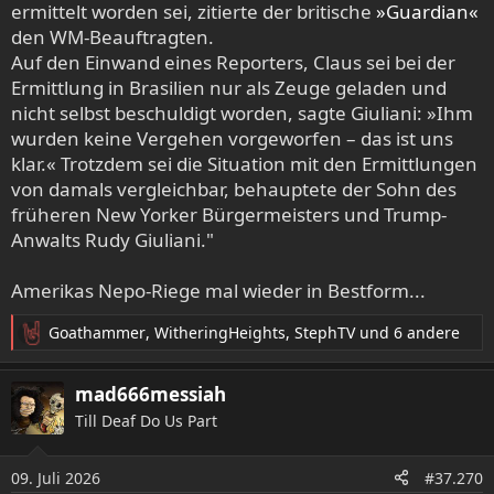
ermittelt worden sei, zitierte der britische
»Guardian«
den WM-Beauftragten.
Auf den Einwand eines Reporters, Claus sei bei der
Ermittlung in Brasilien nur als Zeuge geladen und
nicht selbst beschuldigt worden, sagte Giuliani: »Ihm
wurden keine Vergehen vorgeworfen – das ist uns
klar.« Trotzdem sei die Situation mit den Ermittlungen
von damals vergleichbar, behauptete der Sohn des
früheren New Yorker Bürgermeisters und Trump-
Anwalts Rudy Giuliani."
Amerikas Nepo-Riege mal wieder in Bestform...
Goathammer
,
WitheringHeights
,
StephTV
und 6 andere
R
e
a
mad666messiah
k
Till Deaf Do Us Part
t
i
o
09. Juli 2026
#37.270
n