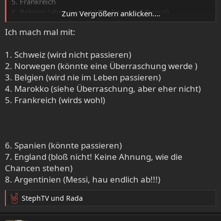
5. Frankreich
6. Belgien (aber nur mit USA-Rauswerf-Bonus)
Zum Vergrößern anklicken....
7. Spanien (von denen ich aber glaube, dass sie den Titel
Ich mach mal mit:
holen)
8. England
1. Schweiz (wird nicht passieren)
2. Norwegen (könnte eine Überraschung werde )
3. Belgien (wird nie im Leben passieren)
4. Marokko (siehe Überraschung, aber eher nicht)
5. Frankreich (wirds wohl)
6. Spanien (könnte passieren)
7. England (bloß nicht! Keine Ahnung, wie die
Chancen stehen)
8. Argentinien (Messi, hau endlich ab!!!)
StephTV
und
Rada
R
e
a