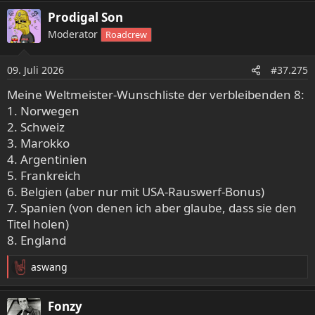
a
Prodigal Son
k
Moderator
Roadcrew
t
i
o
09. Juli 2026
#37.275
n
e
Meine Weltmeister-Wunschliste der verbleibenden 8:
n
1. Norwegen
:
2. Schweiz
3. Marokko
4. Argentinien
5. Frankreich
6. Belgien (aber nur mit USA-Rauswerf-Bonus)
7. Spanien (von denen ich aber glaube, dass sie den
Titel holen)
8. England
aswang
R
e
a
Fonzy
k