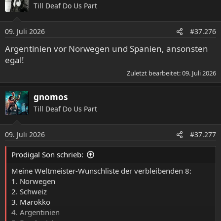
Till Deaf Do Us Part
t
i
o
09. Juli 2026
#37.276
n
e
Argentinien vor Norwegen und Spanien, ansonsten
n
egal!
:
Zuletzt bearbeitet:
09. Juli 2026
gnomos
Till Deaf Do Us Part
09. Juli 2026
#37.277
Prodigal Son schrieb:
Meine Weltmeister-Wunschliste der verbleibenden 8:
1. Norwegen
2. Schweiz
3. Marokko
4. Argentinien