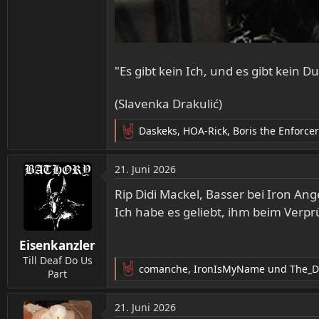
"Es gibt kein Ich, und es gibt kein D
(Slavenka Drakulić)
Daskeks
,
HOA-Rick
,
Boris the Enforcer
R
e
a
21. Juni 2026
k
t
Rip Didi Mackel, Basser bei Iron Ang
i
Ich habe es geliebt, ihm beim Verp
o
n
Eisenkanzler
e
n
Till Deaf Do Us
comanche
,
IronIsMyName
und
The_
:
Part
R
e
a
21. Juni 2026
k