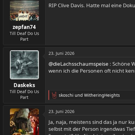
t
RIP Clive Davis. Hatte mal eine Do
i
o
n
zepfan74
e
n
Till Deaf Do Us
:
Part
23. Juni 2026
@dieLachsschaumspeise
: Schöne Wü
wenn ich die Personen oft nicht ken
Daskeks
Till Deaf Do Us
skoschi
und
WitheringHeights
Part
R
e
a
23. Juni 2026
k
t
Ja, naja, meistens sind das ja nur
i
selbst mit der Person irgendwas Tie
o