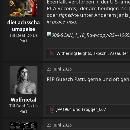
t
Ebenfalls verstorben in der U.S.-a
i
RCA Records), der am heutigen 22. J
o
oder
signed
-te unter Anderem Janis 
n
in peace, also.
dieLachsscha
e
n
umspeise
:
Till Deaf Do Us
Part
WitheringHeights
,
skoschi
,
Assaulter
R
e
a
23. Juni 2026
k
t
RIP Guesch Patti, gerne und oft geh
i
o
n
Wolfmetal
e
n
Till Deaf Do Us
JVA1964
und
Frogger_667
:
Part
R
e
a
23. Juni 2026
k