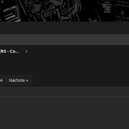
BEERDRINKERS & HELL RAISERS - Community
94
Nächste