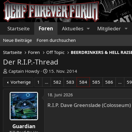
Startseite
Foren
Aktuelles
Mitglieder
Neue Beiträge
Foren durchsuchen
Startseite
Foren
Off Topic
Der R.I.P.-Thread
E
E
Captain Howdy
15. Nov. 2014
r
r
Vorherige
1
…
582
583
584
585
586
…
5
s
s
t
t
18. Juni 2026
e
e
l
l
R.I.P. Dave Greenslade (Colosseum)
l
l
e
t
r
a
Guardian
m