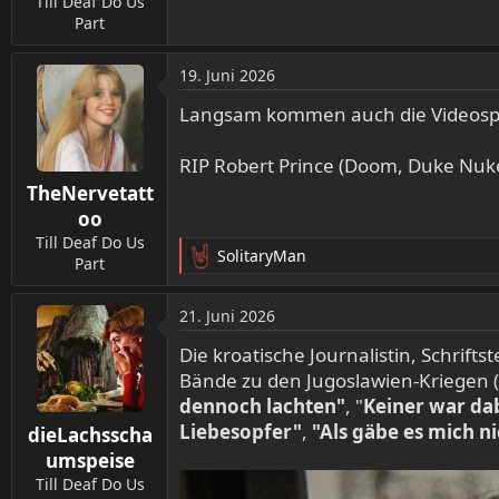
Till Deaf Do Us
Part
19. Juni 2026
Langsam kommen auch die Videospiel
RIP Robert Prince (Doom, Duke Nuke
TheNervetatt
oo
Till Deaf Do Us
SolitaryMan
Part
R
e
a
21. Juni 2026
k
t
Die kroatische Journalistin, Schrifts
i
Bände zu den Jugoslawien-Kriegen (
o
dennoch lachten"
, "
Keiner war da
n
Liebesopfer"
,
"Als gäbe es mich ni
dieLachsscha
e
n
umspeise
:
Till Deaf Do Us