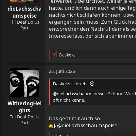
"erwartet" / befürchtet, weil er ja 
n
hatte, und ich dann auch einige Ta
dieLachsscha
e
nachts nicht schlafen können, usw. 
n
umspeise
:
ergangen sein muss. Zum Glück hatt
Till Deaf Do Us
Part
entsprechenden Nachruf damals selbs
Interesse lässt der sich aber immer
Daskeks
R
e
a
23. Juni 2026
k
t
Daskeks schrieb:
i
o
@dieLachsschaumspeise
: Schöne Würdig
n
oft nicht kenne.
WitheringHei
e
n
ghts
:
Till Deaf Do Us
Das geht mir auch so.
Part
@dieLachsschaumspeise