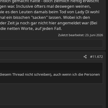
ntlich gemacht hatte - doch ziemlich heftig erwischt
gen war. Inclusive öfters mal deswegen weinen,
 wie es den Leuten damals beim Tod von Lady Di wohl
l ein bisschen "sacken" lassen. Wobei ich den
der Zeit ja noch gar nicht hier angemeldet war (Bei
r die netten Worte, auf jeden Fall.
Zuletzt bearbeitet:
23. Juni 2026
#11.672
n diesem Thread nicht schreiben), auch wenn ich die Personen