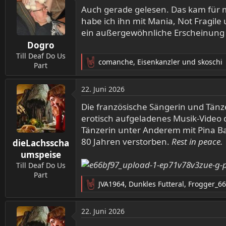
t
Auch gerade gelesen. Das kam für m
i
habe ich ihn mit Mania, Not Fragil
o
ein außergewöhnliche Erscheinung w
n
Dogro
e
n
Till Deaf Do Us
comanche
,
Eisenkanzler
und
skoschi
:
Part
R
e
a
22. Juni 2026
k
t
Die französische Sängerin und Tänze
i
erotisch aufgeladenes Musik-Video 
o
Tänzerin unter Anderem mit Pina Ba
n
80 Jahren verstorben.
Rest in peace.
dieLachsscha
e
n
umspeise
:
Till Deaf Do Us
Part
JVA1964
,
Dunkles Futteral
,
Frogger_6
R
e
a
22. Juni 2026
k