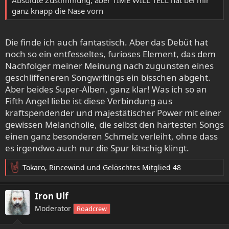
Absolute Zustimmung, aber TIME WILL TELL hat bei mir
ganz knapp die Nase vorn
Die finde ich auch fantastisch. Aber das Debüt hat
noch so ein entfesseltes, furioses Element, das dem
Nachfolger meiner Meinung nach zugunsten eines
geschliffeneren Songwritings ein bisschen abgeht.
Aber beides Super-Alben, ganz klar! Was ich so an
Fifth Angel liebe ist diese Verbindung aus
kraftspendender und majestätischer Power mit einer
gewissen Melancholie, die selbst den härtesten Songs
einen ganz besonderen Schmelz verleiht, ohne dass
es irgendwo auch nur die Spur kitschig klingt.
Tokaro
,
Rincewind
und
Gelöschtes Mitglied 48
R
e
a
Iron Ulf
k
Moderator
Roadcrew
t
i