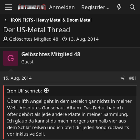
Anmelden
Registrieren
IRON FISTS - Heavy Metal & Doom Metal
Der US-Metal Thread
E
E
Gelöschtes Mitglied 48
13. Aug. 2014
r
r
s
s
Gelöschtes Mitglied 48
G
t
t
Guest
e
e
l
l
l
l
15. Aug. 2014
#81
e
t
Iron Ulf schrieb:
r
a
m
Über Fifth Angel geht in dem Bereich gar nichts in meiner
Welt. Absolutes Gänsehaut-Album. Das Debüt hab ich
öfter gehört als jede andere Platte in meiner Sammlung.
Ich glaub da kannst du mich morgens um halb vier aus
dem Schlaf reißen und ich pfeif dir jeden Song rückwärts
vor inklusive Soli.