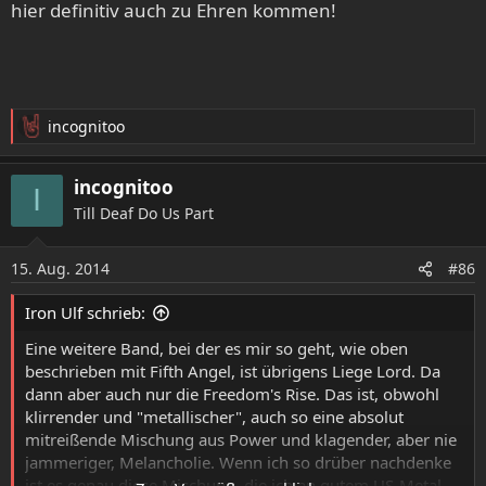
hier definitiv auch zu Ehren kommen!
:
incognitoo
R
e
a
incognitoo
I
k
Till Deaf Do Us Part
t
i
o
15. Aug. 2014
#86
n
e
Iron Ulf schrieb:
n
:
Eine weitere Band, bei der es mir so geht, wie oben
beschrieben mit Fifth Angel, ist übrigens Liege Lord. Da
dann aber auch nur die Freedom's Rise. Das ist, obwohl
klirrender und "metallischer", auch so eine absolut
mitreißende Mischung aus Power und klagender, aber nie
jammeriger, Melancholie. Wenn ich so drüber nachdenke
ist es genau diese Mischung, die ich an gutem US-Metal