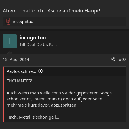
Or it's your ass I'm gonna nail
Ähem....natürlich...Asche auf mein Haupt!
incognitoo
R
e
a
incognitoo
I
k
Till Deaf Do Us Part
t
i
o
15. Aug. 2014
#97
n
e
Pavlos schrieb:
n
:
ENCHANTER!!!
Auch wenn man vielleicht 95% der geposteten Songs
schon kennt, "steht" man(n) doch auf jeder Seite
mehrmals kurz davor, abzuspritzen...
Hach, Metal is´schon geil...