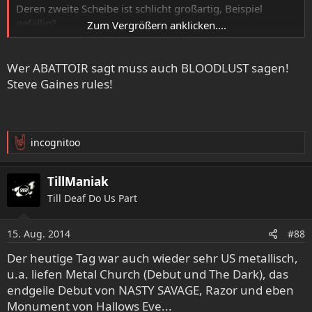
Deren zweite Scheibe ist schlicht großartig, Beispiel
gefällig?
Zum Vergrößern anklicken....
Wer ABATTOIR sagt muss auch BLOODLUST sagen!
Steve Gaines rules!
incognitoo
R
e
a
TillManiak
k
Till Deaf Do Us Part
t
i
o
15. Aug. 2014
#88
n
e
Der heutige Tag war auch wieder sehr US metallisch,
n
u.a. liefen Metal Church (Debut und The Dark), das
:
endgeile Debut von NASTY SAVAGE, Razor und eben
Monument von Hallows Eve...