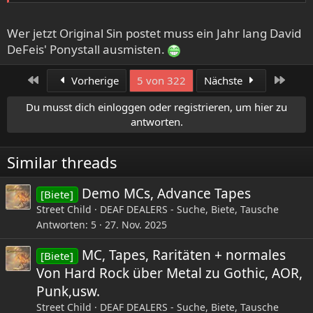
Wer jetzt Original Sin postet muss ein Jahr lang David
DeFeis' Ponystall ausmisten.
Erste
Letzt
Vorherige
5 von 322
Nächste
Du musst dich einloggen oder registrieren, um hier zu
antworten.
Similar threads
Demo MCs, Advance Tapes
[Biete]
Street Child
DEAF DEALERS - Suche, Biete, Tausche
Antworten
5
27. Nov. 2025
MC, Tapes, Raritäten + normales
[Biete]
Von Hard Rock über Metal zu Gothic, AOR,
Punk,usw.
Street Child
DEAF DEALERS - Suche, Biete, Tausche