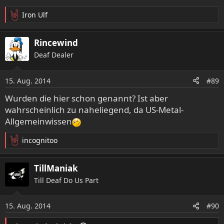
Iron Ulf
R
e
a
Rincewind
k
Deaf Dealer
t
i
o
15. Aug. 2014
#89
n
e
Wurden die hier schon genannt? Ist aber
n
wahrscheinlich zu naheliegend, da US-Metal-
:
Allgemeinwissen
incognitoo
R
e
a
TillManiak
k
Till Deaf Do Us Part
t
i
o
15. Aug. 2014
#90
n
e