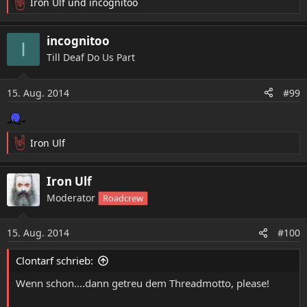
Iron Ulf
und
incognitoo
R
e
a
incognitoo
I
k
Till Deaf Do Us Part
t
i
o
15. Aug. 2014
#99
n
e
n
:
Iron Ulf
R
e
a
Iron Ulf
k
Moderator
Roadcrew
t
i
o
15. Aug. 2014
#100
n
e
Clontarf schrieb:
n
:
Wenn schon....dann getreu dem Threadmotto, please!