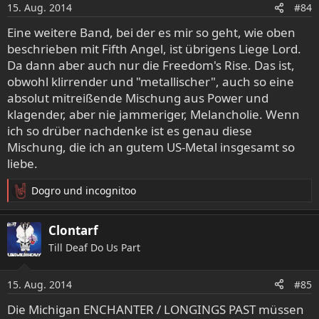
o
15. Aug. 2014
#84
n
e
Eine weitere Band, bei der es mir so geht, wie oben
n
beschrieben mit Fifth Angel, ist übrigens Liege Lord.
:
Da dann aber auch nur die Freedom's Rise. Das ist,
obwohl klirrender und "metallischer", auch so eine
absolut mitreißende Mischung aus Power und
klagender, aber nie jammeriger, Melancholie. Wenn
ich so drüber nachdenke ist es genau diese
Mischung, die ich an gutem US-Metal insgesamt so
liebe.
Dogro
und
incognitoo
R
e
a
Clontarf
k
Till Deaf Do Us Part
t
i
o
15. Aug. 2014
#85
n
e
Die Michigan ENCHANTER / LONGINGS PAST müssen
n