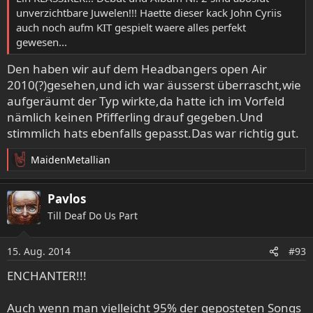
unverzichtbare Juwelen!!! Haette dieser kack John Cyriis
auch noch aufm KIT gespielt waere alles perfekt
gewesen...
Den haben wir auf dem Headbangers open Air
2010(?)gesehen,und ich war äusserst überrascht,wie
aufgeräumt der Typ wirkte,da hatte ich im Vorfeld
nämlich keinen Pfifferling drauf gegeben.Und
stimmlich hats ebenfalls gepasst.Das war richtig gut.
MaidenMetallian
R
e
a
Pavlos
k
Till Deaf Do Us Part
t
i
o
15. Aug. 2014
#93
n
e
ENCHANTER!!!
n
:
Auch wenn man vielleicht 95% der geposteten Songs