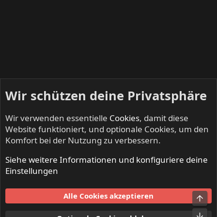
Wir schützen deine Privatsphäre
Wir verwenden essentielle
Cookies
, damit diese
Website funktioniert, und optionale Cookies, um den
Komfort bei der Nutzung zu verbessern.
Siehe weitere Informationen und konfiguriere deine
IRON FISTS - Heavy Metal & Doom Metal
Einstellungen
Cookies
Alle Cookies akzeptieren
Obe
Kontakt
Nutzungsbedingungen
Datenschutz
Hilfe und Impressum
Start
R
Unt