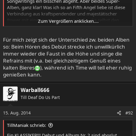
Songwritings ein bisschen abgeht. Aber beides Super-
Alben, ganz klar! Was ich so an Fifth Angel liebe ist diese
Verbindung aus kraftspendender und majestätischer
Power mit einer gewissen Melancholie, die selbst den
Zum Vergrößern anklicken....
härtesten Songs einen ganz besonderen Schmelz verleiht,
ohne dass es irgendwo auch nur die Spur kitschig klingt.
Für mich zeigt sich der Unterschied zw. beiden Alben
so: Beim Hören des Debüt strecke ich unwillkürlich
immer wieder die Faust in die Höhe und singe die
Refrains mit (v.a. bei gleichzeitigem Genuß eines
kalten Bieres
), während ich Time will tell eher ruhig
genießen kann.
Warball666
Till Deaf Do Us Part
15. Aug. 2014
#92
TillManiak schrieb:
Ein KLASSIKER!!! Debut und Album Nr. 2 sind aboslut