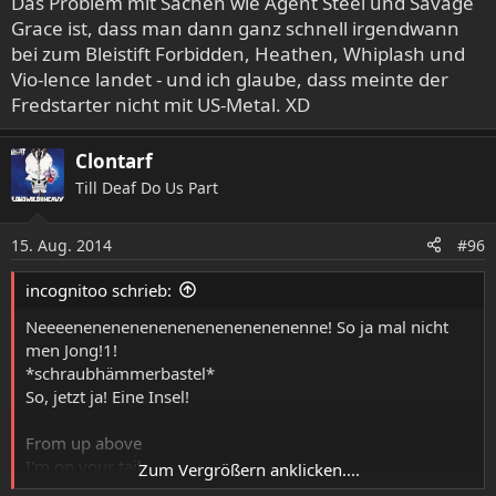
Das Problem mit Sachen wie Agent Steel und Savage
Grace ist, dass man dann ganz schnell irgendwann
bei zum Bleistift Forbidden, Heathen, Whiplash und
Vio-lence landet - und ich glaube, dass meinte der
Fredstarter nicht mit US-Metal. XD
Clontarf
Till Deaf Do Us Part
15. Aug. 2014
#96
incognitoo schrieb:
Neeeenenenenenenenenenenenenenne! So ja mal nicht
men Jong!1!
*schraubhämmerbastel*
So, jetzt ja! Eine Insel!
From up above
I'm on your tail
Zum Vergrößern anklicken....
Don't ty to hide