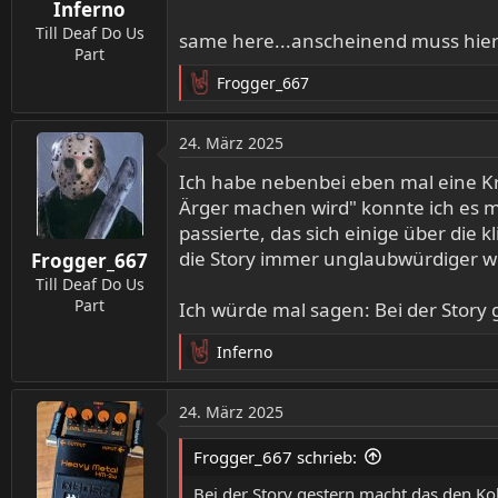
Inferno
e
n
Till Deaf Do Us
same here...anscheinend muss hier
:
Part
Frogger_667
R
e
a
24. März 2025
k
t
Ich habe nebenbei eben mal eine Kr
i
Ärger machen wird" konnte ich es m
o
passierte, das sich einige über die
n
die Story immer unglaubwürdiger wu
Frogger_667
e
n
Till Deaf Do Us
:
Part
Ich würde mal sagen: Bei der Story 
Inferno
R
e
a
24. März 2025
k
t
Frogger_667 schrieb:
i
o
Bei der Story gestern macht das den Koh