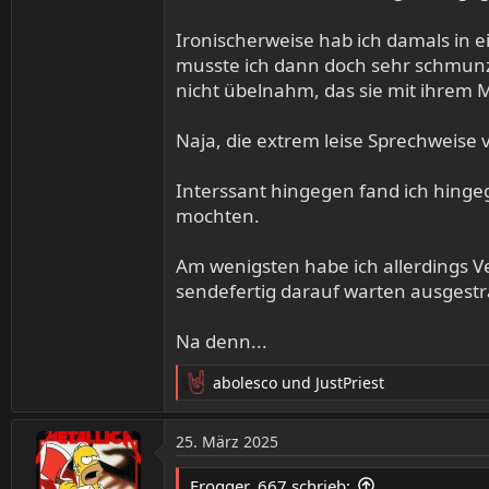
Ironischerweise hab ich damals in ei
musste ich dann doch sehr schmunz
nicht übelnahm, das sie mit ihrem
Naja, die extrem leise Sprechweise
Interssant hingegen fand ich hingege
mochten.
Am wenigsten habe ich allerdings V
sendefertig darauf warten ausgestr
Na denn...
abolesco
und
JustPriest
R
e
a
25. März 2025
k
t
Frogger_667 schrieb: