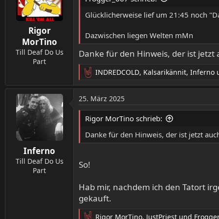
i
o
Glücklicherweise lief um 21:45 noch "
n
Rigor
e
Dazwischen liegen Welten mMn
n
MorTino
:
Till Deaf Do Us
Danke für den Hinweis, der ist jetz
Part
INDREDCOLD
,
Kalsarikännit
,
Inferno
u
R
e
a
25. März 2025
k
t
Rigor MorTino schrieb:
i
o
Danke für den Hinweis, der ist jetzt a
n
Inferno
e
n
Till Deaf Do Us
So!
:
Part
Hab mir, nachdem ich den Tatort i
gekauft.
Rigor MorTino
,
JustPriest
und
Frogge