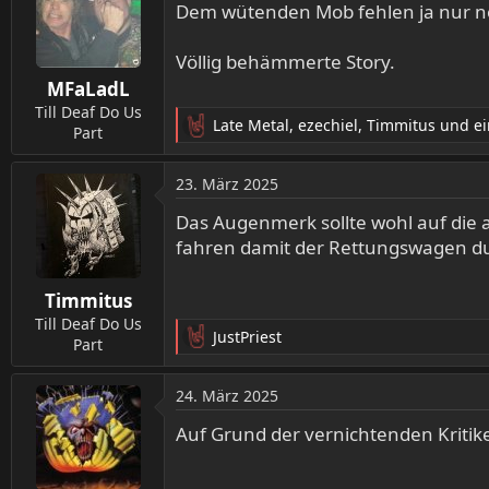
Dem wütenden Mob fehlen ja nur no
Völlig behämmerte Story.
MFaLadL
Till Deaf Do Us
Late Metal
,
ezechiel
,
Timmitus
und ei
Part
R
e
a
23. März 2025
k
t
Das Augenmerk sollte wohl auf die al
i
fahren damit der Rettungswagen d
o
n
Timmitus
e
n
Till Deaf Do Us
JustPriest
:
Part
R
e
a
24. März 2025
k
t
Auf Grund der vernichtenden Kritike
i
o