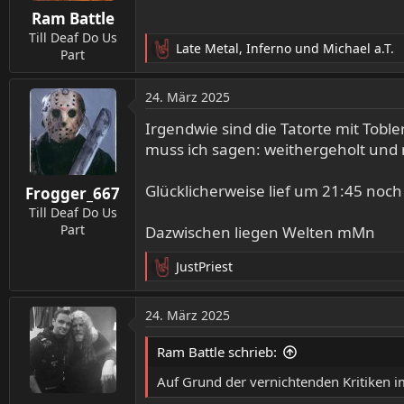
n
Ram Battle
e
n
Till Deaf Do Us
Late Metal
,
Inferno
und
Michael a.T.
:
Part
R
e
a
24. März 2025
k
t
Irgendwie sind die Tatorte mit Tob
i
muss ich sagen: weithergeholt und ni
o
n
Glücklicherweise lief um 21:45 noc
Frogger_667
e
n
Till Deaf Do Us
:
Part
Dazwischen liegen Welten mMn
JustPriest
R
e
a
24. März 2025
k
t
Ram Battle schrieb:
i
o
Auf Grund der vernichtenden Kritiken i
n