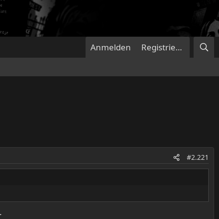
Anmelden
Registrieren
#2.221
.