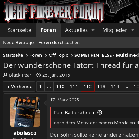
Startseite
Foren
Aktuelles
Mitglieder
Neue Beiträge
Foren durchsuchen
Startseite
Foren
Off Topic
SOMETHIN' ELSE - Multimed
Der wunderschöne Tatort-Thread für a
E
E
Black Pearl
25. Jan. 2015
r
r
Vorherige
1
…
110
111
112
113
114
…
1
s
s
t
t
17. März 2025
e
e
l
l
Ram Battle schrieb:
l
l
e
t
nach dem Motiv der beiden Morde an d
r
a
abolesco
m
Der Sohn sollte keine andere habe