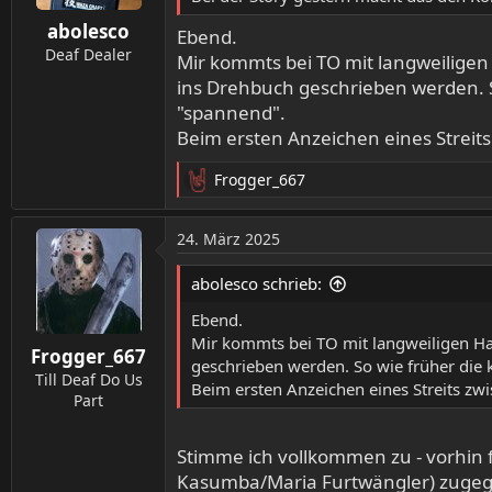
n
abolesco
e
Ebend.
n
Deaf Dealer
Mir kommts bei TO mit langweiligen
:
ins Drehbuch geschrieben werden. S
"spannend".
Beim ersten Anzeichen eines Streits
Frogger_667
R
e
a
24. März 2025
k
t
abolesco schrieb:
i
o
Ebend.
n
Mir kommts bei TO mit langweiligen Ha
Frogger_667
e
geschrieben werden. So wie früher die 
n
Till Deaf Do Us
Beim ersten Anzeichen eines Streits zwi
:
Part
Stimme ich vollkommen zu - vorhin 
Kasumba/Maria Furtwängler) zugeg