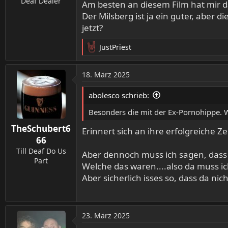
Deaf Dealer
Am besten an diesem Film hat mir d
Der Milsberg ist ja ein guter, aber 
jetzt?
JustPriest
R
e
a
18. März 2025
k
t
abolesco schrieb:
i
o
Besonders die mit der Ex-Pornohippe. W
n
TheSchubert6
e
Erinnert sich an ihre erfolgreiche 
n
66
:
Till Deaf Do Us
Aber dennoch muss ich sagen, dass Fr
Part
Welche das waren....also da muss i
Aber sicherlich isses so, dass da nic
23. März 2025