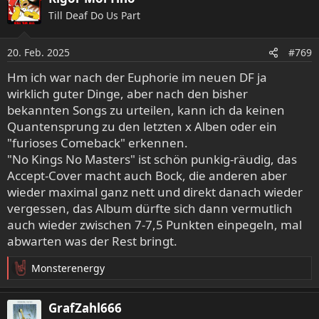
k
Till Deaf Do Us Part
t
i
o
20. Feb. 2025
#769
n
e
Hm ich war nach der Euphorie im neuen DF ja
n
wirklich guter Dinge, aber nach den bisher
:
bekannten Songs zu urteilen, kann ich da keinen
Quantensprung zu den letzten x Alben oder ein
"furioses Comeback" erkennen.
"No Kings No Masters" ist schön punkig-räudig, das
Accept-Cover macht auch Bock, die anderen aber
wieder maximal ganz nett und direkt danach wieder
vergessen, das Album dürfte sich dann vermutlich
auch wieder zwischen 7-7,5 Punkten einpegeln, mal
abwarten was der Rest bringt.
Monsterenergy
R
e
a
GrafZahl666
k