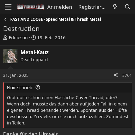
Anmelden
Registrieren
FAST AND LOOSE - Speed Metal & Thrash Metal
Destruction
E
E
Eddieson
19. Feb. 2016
r
r
s
s
Metal-Kauz
t
t
Deaf Leppard
e
e
l
l
l
l
31. Jan. 2025
#761
e
t
Noir schrieb:
r
a
m
Gibt doch schon einen Hässliche-Cover-Thread, oder?
Wenn doch, müsste das dann aber auf jeden Fall in einem
eigenen Thread behandelt werden. Spontan aus der Hüfte
geschossen: Zu viele, um sie noch aufzuzählen. Zumindest
in Teilen.
Danke für den Hinweis.