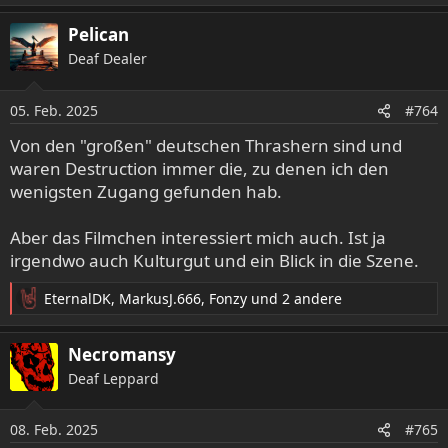
e
a
Pelican
k
Deaf Dealer
t
i
o
05. Feb. 2025
#764
n
e
Von den "großen" deutschen Thrashern sind und
n
waren Destruction immer die, zu denen ich den
:
wenigsten Zugang gefunden hab.
Aber das Filmchen interessiert mich auch. Ist ja
irgendwo auch Kulturgut und ein Blick in die Szene.
EternalDK
,
MarkusJ.666
,
Fonzy
und 2 andere
R
e
a
Necromansy
k
Deaf Leppard
t
i
o
08. Feb. 2025
#765
n