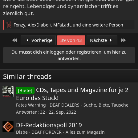
n
reingeht. Lebendiger und dynamischer trifft es
:
ziemlich gut.
Fonzy
,
AlexDiaboli
,
MFaLadL
und eine weitere Person
R
e
a
Erste
Letzt
Vorherige
39 von 43
Nächste
k
t
Du musst dich einloggen oder registrieren, um hier zu
i
antworten.
o
n
e
Similar threads
n
:
CDs, Tapes und Magazine für je 2
[Biete]
Euro das Stück!
Fates Warning
DEAF DEALERS - Suche, Biete, Tausche
Antworten
32
22. Sep. 2022
DF-Redaktionspoll 2019
Disbe
DEAF FOREVER - Alles zum Magazin