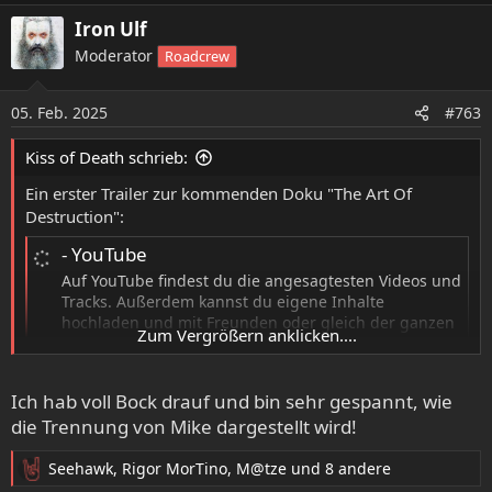
a
Iron Ulf
k
Moderator
Roadcrew
t
i
o
05. Feb. 2025
#763
n
e
Kiss of Death schrieb:
n
:
Ein erster Trailer zur kommenden Doku "The Art Of
Destruction":
- YouTube
Auf YouTube findest du die angesagtesten Videos und
Tracks. Außerdem kannst du eigene Inhalte
hochladen und mit Freunden oder gleich der ganzen
Zum Vergrößern anklicken....
Welt teilen.
www.youtube.com
Ich hab voll Bock drauf und bin sehr gespannt, wie
Soll wohl im März im Kino zu sehen sein.
die Trennung von Mike dargestellt wird!
Seehawk
,
Rigor MorTino
,
M@tze
und 8 andere
R