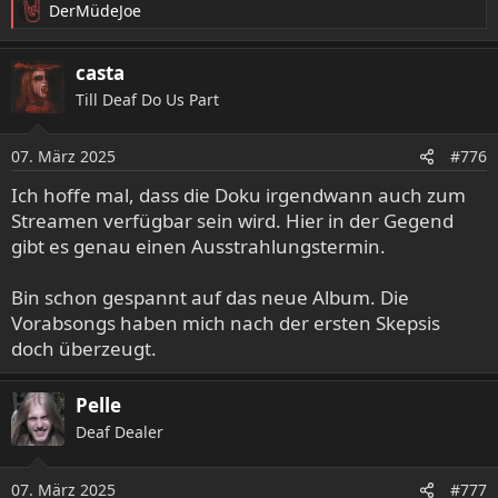
DerMüdeJoe
R
e
a
casta
k
Till Deaf Do Us Part
t
i
o
07. März 2025
#776
n
e
Ich hoffe mal, dass die Doku irgendwann auch zum
n
Streamen verfügbar sein wird. Hier in der Gegend
:
gibt es genau einen Ausstrahlungstermin.
Bin schon gespannt auf das neue Album. Die
Vorabsongs haben mich nach der ersten Skepsis
doch überzeugt.
Pelle
Deaf Dealer
07. März 2025
#777