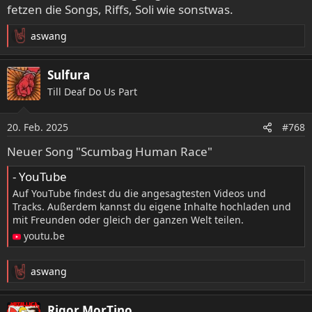
fetzen die Songs, Riffs, Soli wie sonstwas.
aswang
R
e
a
Sulfura
k
Till Deaf Do Us Part
t
i
o
20. Feb. 2025
#768
n
e
Neuer Song "Scumbag Human Race"
n
:
- YouTube
Auf YouTube findest du die angesagtesten Videos und
Tracks. Außerdem kannst du eigene Inhalte hochladen und
mit Freunden oder gleich der ganzen Welt teilen.
youtu.be
aswang
R
e
a
Rigor MorTino