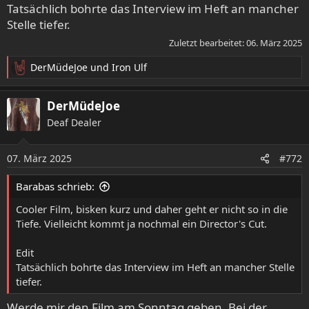
Tatsächlich bohrte das Interview im Heft an mancher
Stelle tiefer.
Zuletzt bearbeitet:
06. März 2025
DerMüdeJoe
und
Iron Ulf
R
e
a
DerMüdeJoe
k
Deaf Dealer
t
i
o
07. März 2025
#772
n
e
Barabas schrieb:
n
:
Cooler Film, bisken kurz und daher geht er nicht so in die
Tiefe. Vielleicht kommt ja nochmal ein Director's Cut.
Edit
Tatsächlich bohrte das Interview im Heft an mancher Stelle
tiefer.
Werde mir den Film am Sonntag geben. Bei der