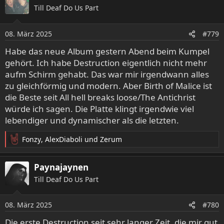
k
Till Deaf Do Us Part
t
i
o
08. März 2025
#779
n
e
Habe das neue Album gestern Abend beim Kumpel
n
gehört. Ich habe Destruction eigentlich nicht mehr
:
aufm Schirm gehabt. Das war mir irgendwann alles
zu gleichförmig und modern. Aber Birth of Malice ist
die Beste seit All hell breaks loose/The Antichrist
würde ich sagen. Die Platte klingt irgendwie viel
lebendiger und dynamischer als die letzten.
Fonzy
,
AlexDiaboli
und
Zerum
R
e
a
Paynajaynen
k
Till Deaf Do Us Part
t
i
o
08. März 2025
#780
n
e
Die erste Destruction seit sehr langer Zeit, die mir gut