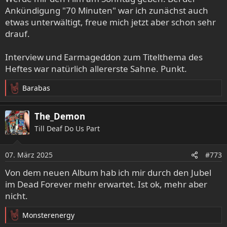
Ankündigung "70 Minuten" war ich zunächst auch
etwas unterwältigt, freue mich jetzt aber schon sehr
drauf.
Interview und Earmageddon zum Titelthema des
Heftes war natürlich allererste Sahne. Punkt.
Barabas
R
e
a
The_Demon
k
Till Deaf Do Us Part
t
i
o
07. März 2025
#773
n
e
Von dem neuen Album hab ich mir durch den Jubel
n
im Dead Forever mehr erwartet. Ist ok, mehr aber
:
nicht.
Monsterenergy
R