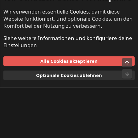
Wir verwenden essentielle
Cookies
, damit diese
Website funktioniert, und optionale Cookies, um den
Komfort bei der Nutzung zu verbessern.
Siehe weitere Informationen und konfiguriere deine
FAST AND LOOSE - Speed Metal & Thrash Metal
Einstellungen
Cookies
Alle Cookies akzeptieren
Obe
Kontakt
Nutzungsbedingungen
Datenschutz
Hilfe und Impressum
Start
R
Unt
Optionale Cookies ablehnen
S
S
®
Community platform by XenForo
© 2010-2024 XenForo Ltd.