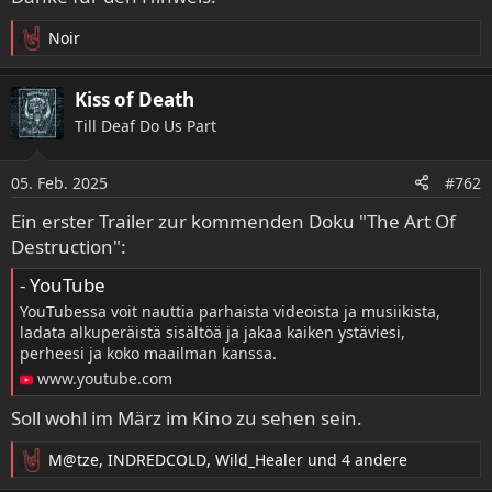
Noir
R
e
a
Kiss of Death
k
Till Deaf Do Us Part
t
i
o
05. Feb. 2025
#762
n
e
Ein erster Trailer zur kommenden Doku "The Art Of
n
Destruction":
:
- YouTube
YouTubessa voit nauttia parhaista videoista ja musiikista,
ladata alkuperäistä sisältöä ja jakaa kaiken ystäviesi,
perheesi ja koko maailman kanssa.
www.youtube.com
Soll wohl im März im Kino zu sehen sein.
M@tze
,
INDREDCOLD
,
Wild_Healer
und 4 andere
R
e