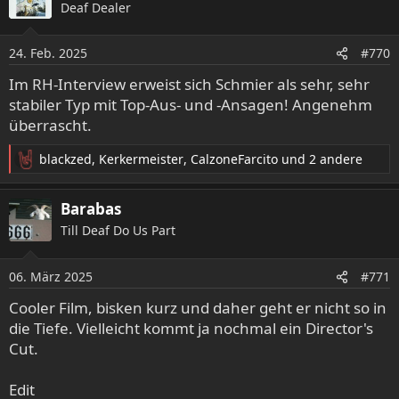
Deaf Dealer
t
i
o
24. Feb. 2025
#770
n
e
Im RH-Interview erweist sich Schmier als sehr, sehr
n
stabiler Typ mit Top-Aus- und -Ansagen! Angenehm
:
überrascht.
blackzed
,
Kerkermeister
,
CalzoneFarcito
und 2 andere
R
e
a
Barabas
k
Till Deaf Do Us Part
t
i
o
06. März 2025
#771
n
e
Cooler Film, bisken kurz und daher geht er nicht so in
n
die Tiefe. Vielleicht kommt ja nochmal ein Director's
:
Cut.
Edit