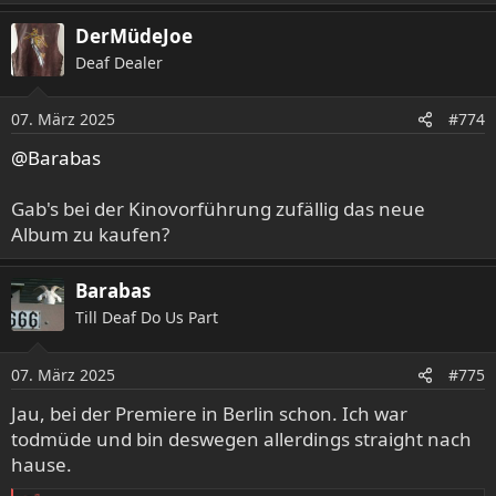
e
a
DerMüdeJoe
k
Deaf Dealer
t
i
o
07. März 2025
#774
n
e
@Barabas
n
:
Gab's bei der Kinovorführung zufällig das neue
Album zu kaufen?
Barabas
Till Deaf Do Us Part
07. März 2025
#775
Jau, bei der Premiere in Berlin schon. Ich war
todmüde und bin deswegen allerdings straight nach
hause.