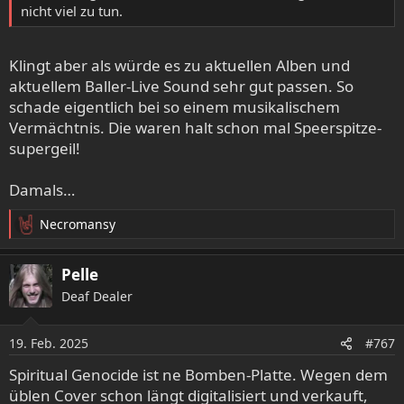
nicht viel zu tun.
Klingt aber als würde es zu aktuellen Alben und
aktuellem Baller-Live Sound sehr gut passen. So
schade eigentlich bei so einem musikalischem
Vermächtnis. Die waren halt schon mal Speerspitze-
supergeil!
Damals…
Necromansy
R
e
a
Pelle
k
Deaf Dealer
t
i
o
19. Feb. 2025
#767
n
e
Spiritual Genocide ist ne Bomben-Platte. Wegen dem
n
üblen Cover schon längt digitalisiert und verkauft,
: