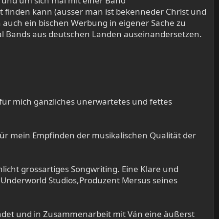
und um sich mal mit einer Band
ut finden kann (ausser man ist bekenneder Christ und
ich auch ein bischen Werbung in eigener Sache zu
tal Bands aus deutschen Landen auseinandersetzen.
für mich gänzliches unerwartetes und fettes
 für mein Empfinden der musikalischen Qualität der
icht grossartiges Songwriting. Eine Klare und
he Underworld Studios,Produzent Mersus seines
ündet und in Zusammenarbeit mit Ván eine äußerst