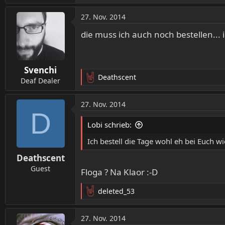
e
a
27. Nov. 2014
k
t
die muss ich auch noch bestellen...
i
o
n
Svenchi
e
Deathscent
n
Deaf Dealer
R
:
e
a
27. Nov. 2014
k
D
t
Lobi schrieb:
i
o
Ich bestell die Tage wohl eh bei Euch w
n
Deathscent
e
n
Guest
Floga ? Na Klaor :-D
:
deleted_53
R
e
a
27. Nov. 2014
k