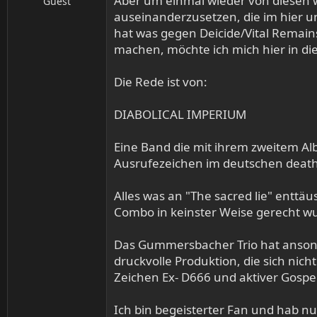
Aber um einmal wieder von diesen 
Guest
auseinanderzusetzen, die im hier u
hat was gegen Deicide/Vital Remains
machen, möchte ich mich hier in d
Die Rede ist von:
DIABOLICAL IMPERIUM
Eine Band die mit ihrem zweitem Al
Ausrufezeichen im deutschen death
Alles was an "The sacred lie" enttä
Combo in keinster Weise gerecht w
Das Gummersbacher Trio hat ansonst
druckvolle Produktion, die sich nic
Zeichen Ex- D666 und aktiver Gospe
Ich bin begeisterter Fan und hab n