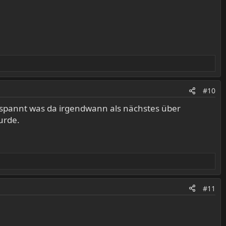
#10
gespannt was da irgendwann als nächstes über
urde.
#11