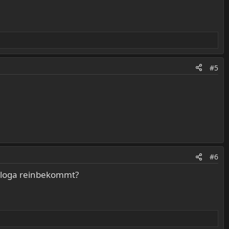
#5
#6
f Floga reinbekommt?