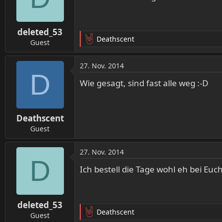
i
o
n
deleted_53
e
Deathscent
n
Guest
R
:
e
a
27. Nov. 2014
k
D
t
Wie gesagt, sind fast alle weg :-D
i
o
n
Deathscent
e
n
Guest
:
27. Nov. 2014
D
Ich bestell die Tage wohl eh bei Euc
deleted_53
Deathscent
Guest
R