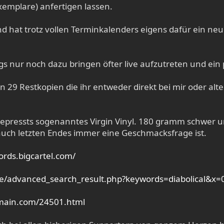
Exemplare) anfertigen lassen.
 hat trotz vollen Terminkalenders eigens dafür ein neue
 nur noch dazu bringen öfter live aufzutreten und ein pa
29 Restkopien die ihr entweder direkt bei mir oder alter
gepressts sogenanntes Virgin Vinyl. 180 gramm schwer u
uch letzten Endes immer eine Geschmacksfrage ist.
ords.bigcartel.com/
de/advanced_search_result.php?keywords=diabolical&x
main.com/24501.html