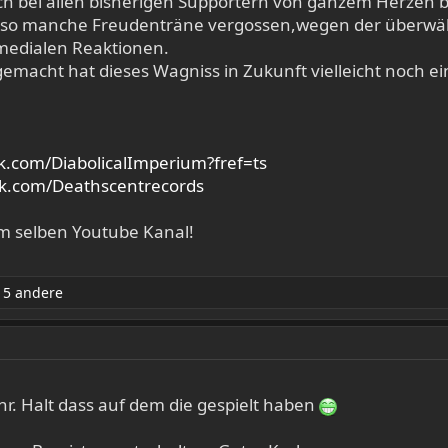
uch bei allen bisherigen Supportern von ganzem Herzen
 so manche Freudenträne vergossen,wegen der überwä
edialen Reaktionen.
emacht hat dieses Wagniss in Zukunft vielleicht noch ei
k.com/DiabolicalImperium?fref=ts
ok.com/Deathscentrecords
em selben Youtube Kanal!
5 andere
r. Halt dass auf dem die gespielt haben