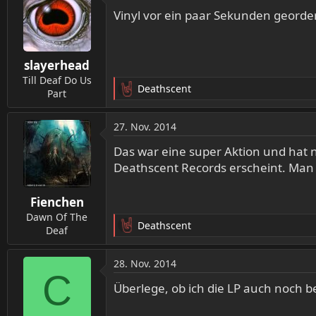
t
Vinyl vor ein paar Sekunden georde
i
o
n
slayerhead
e
n
Till Deaf Do Us
Deathscent
:
Part
R
e
a
27. Nov. 2014
k
t
Das war eine super Aktion und hat 
i
Deathscent Records erscheint. Man 
o
n
Fienchen
e
n
Dawn Of The
Deathscent
:
Deaf
R
e
a
28. Nov. 2014
k
C
t
Überlege, ob ich die LP auch noch be
i
o