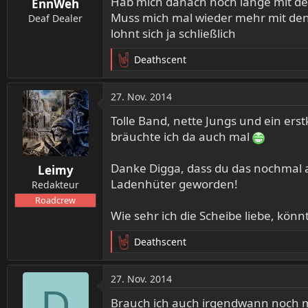
Hab mich danach noch lange mit der
EnnWeh
e
Muss mich mal wieder mehr mit de
n
Deaf Dealer
:
lohnt sich ja schließlich
Deathscent
R
e
a
27. Nov. 2014
k
t
Tolle Band, nette Jungs und ein erst
i
bräuchte ich da auch mal
o
n
Danke Digga, dass du das nochmal a
Leimy
e
Ladenhüter geworden!
n
Redakteur
:
Roadcrew
Wie sehr ich die Scheibe liebe, kön
Deathscent
R
e
a
27. Nov. 2014
k
D
t
Brauch ich auch irgendwann noch m