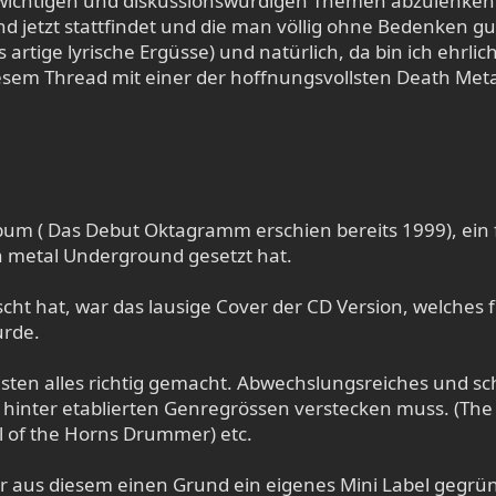
wichtigen und diskussionswürdigen Themen abzulenken 
nd jetzt stattfindet und die man völlig ohne Bedenken g
 artige lyrische Ergüsse) und natürlich, da bin ich ehrl
iesem Thread mit einer der hoffnungsvollsten Death Me
bum ( Das Debut Oktagramm erschien bereits 1999), ein 
 metal Underground gesetzt hat.
uscht hat, war das lausige Cover der CD Version, welches
urde.
en alles richtig gemacht. Abwechslungsreiches und schl
ht hinter etablierten Genregrössen verstecken muss. (T
l of the Horns Drummer) etc.
ur aus diesem einen Grund ein eigenes Mini Label gegr