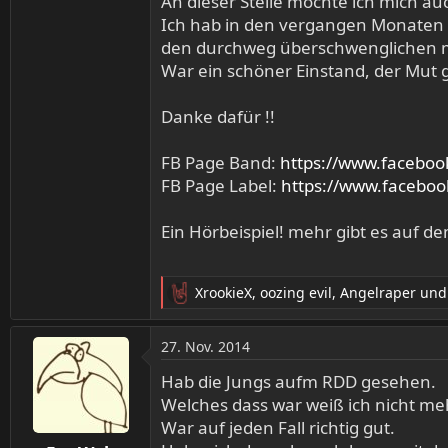
An dieser Stelle möchte ich mich a
Ich hab in den vergangen Monaten
den durchweg überschwenglichen m
War ein schöner Einstand, der Mut g
Danke dafür !!
FB Page Band:
https://www.faceboo
FB Page Label:
https://www.facebo
Ein Hörbeispiel! mehr gibt es auf d
XrookieX
,
oozing evil
,
Angelraper
und 
R
e
a
27. Nov. 2014
k
t
Hab die Jungs aufm RDD gesehen.
i
Welches dass war weiß ich nicht meh
o
War auf jeden Fall richtig gut.
n