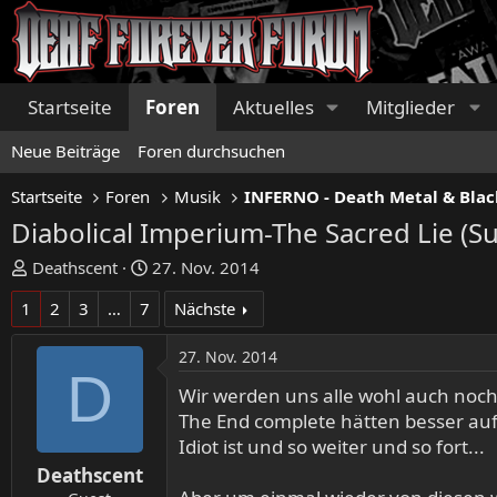
Startseite
Foren
Aktuelles
Mitglieder
Neue Beiträge
Foren durchsuchen
Startseite
Foren
Musik
INFERNO - Death Metal & Blac
Diabolical Imperium-The Sacred Lie (
E
E
Deathscent
27. Nov. 2014
r
r
1
2
3
…
7
Nächste
s
s
t
t
27. Nov. 2014
e
e
D
l
l
Wir werden uns alle wohl auch noch
l
l
The End complete hätten besser au
e
t
Idiot ist und so weiter und so fort...
r
a
Deathscent
m