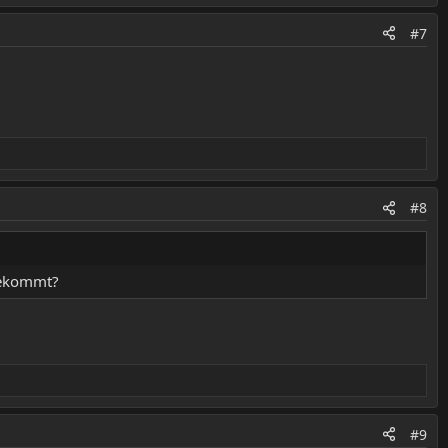
#7
#8
nbekommt?
#9