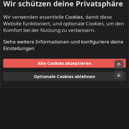
Wir schützen deine Privatsphäre
Wir verwenden essentielle
Cookies
, damit diese
Website funktioniert, und optionale Cookies, um den
Komfort bei der Nutzung zu verbessern.
Siehe weitere Informationen und konfiguriere deine
DEAF DEALERS - Suche, Biete, Tausche
Einstellungen
Cookies
Alle Cookies akzeptieren
Obe
Kontakt
Nutzungsbedingungen
Datenschutz
Hilfe und Impressum
Start
R
Unt
Optionale Cookies ablehnen
S
S
®
Community platform by XenForo
© 2010-2024 XenForo Ltd.