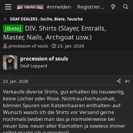
Anmelden
Registrieren
DEAF DEALERS - Suche, Biete, Tausche
DIV. Shirts (Slayer, Entrails,
[Biete]
Master, Nails, Archgoat usw.)
E
E
procession of souls
23. Jan. 2026
r
r
s
s
procession of souls
t
t
Deaf Leppard
e
e
l
l
23. Jan. 2026
#1
l
l
e
t
Verkaufe diverse Shirts, gut erhalten bis neuwertig,
r
a
keine Löcher oder Risse. Nichtraucherhaushalt,
m
können Spuren von Katzenhaaren enthalten- auf
Wunsch wasch ich die Shirts vor Versand gerne
nochmals (wobei man das ja normalerweise bei
neuer bzw. neuer alter Klamotten ja sowieso immer
selbst macht-ich zumindest).