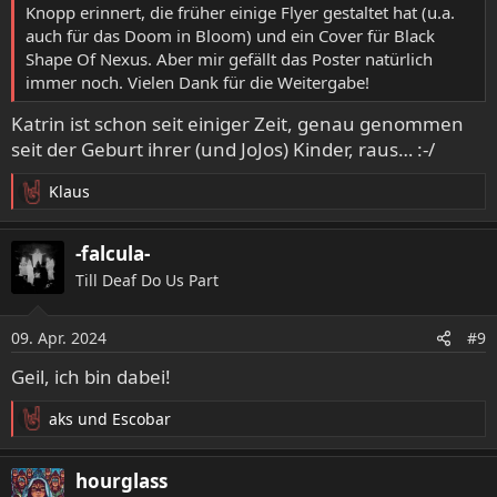
Knopp erinnert, die früher einige Flyer gestaltet hat (u.a.
auch für das Doom in Bloom) und ein Cover für Black
Shape Of Nexus. Aber mir gefällt das Poster natürlich
immer noch. Vielen Dank für die Weitergabe!
Katrin ist schon seit einiger Zeit, genau genommen
seit der Geburt ihrer (und JoJos) Kinder, raus… :-/
Klaus
R
e
a
-falcula-
k
Till Deaf Do Us Part
t
i
o
09. Apr. 2024
#9
n
e
Geil, ich bin dabei!
n
:
aks
und
Escobar
R
e
a
hourglass
k