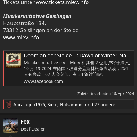
Tickets unter
www.tickets.miev.info
Musikerinitiative Geislingen
Hauptstraße 134,
73312 Geislingen an der Steige
www.miev.info
Doom an der Steige II: Dawn of Winter, Naevus, Mirror of Deception @MieV|Geislingen
Musikerinitiative e.V. - MieV 和其他 2 位用户将于周六,
10 月 19 2024 在德国 · 坡道旁盖斯林根举办活动，254
人有兴趣，67 人会参加。有 24 篇讨论帖。
www.facebook.com
Zuletzt bearbeitet:
16. Apr. 2024
Ancalagon1976
,
Siebi
,
Flotsammm
und 27 andere
R
e
a
Fex
k
Deaf Dealer
t
i