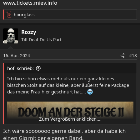
www.tickets.miev.info
hourglass
R
e
a
Rozzy
k
Till Deaf Do Us Part
t
i
o
16. Apr. 2024
#18
n
e
hofi schrieb:
n
:
Ich bin schon etwas mehr als nur ein ganz kleines
bisschen Stolz auf das kleine, aber äußerst feine Package
das meine Frau hier geschnürt hat....
Zum Vergrößern anklicken....
Ich wäre sooooooo gerne dabei, aber da habe ich
einen Gig mit der eigenen Band.