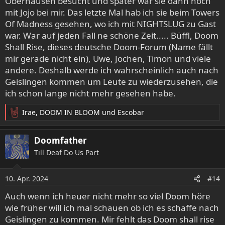
Oberhausen besucht und später war sie dann noch
mit Jojo bei mir. Das letzte Mal hab ich sie beim Towers
Of Madness gesehen, wo ich mit NIGHTSLUG zu Gast
war. War auf jeden Fall ne schöne Zeit..... Büffl, Doom
Shall Rise, dieses deutsche Doom-Forum (Name fällt
mir gerade nicht ein), Uwe, Jochen, Timon und viele
andere. Deshalb werde ich wahrscheinlich auch nach
Geislingen kommen um Leute zu wiederzusehen, die
ich schon lange nicht mehr gesehen habe.
Irae
,
DOOM IN BLOOM
und
Escobar
R
e
a
Doomfather
k
Till Deaf Do Us Part
t
i
o
10. Apr. 2024
#14
n
e
Auch wenn ich heuer nicht mehr so viel Doom höre
n
wie früher will ich mal schauen ob ich es schaffe nach
:
Geislingen zu kommen. Mir fehlt das Doom shall rise