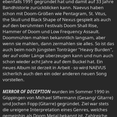
ebenfalls 1991 gegründet hat und damit auf 33 Jahre
Bandhistorie zurückblicken kann. Naevus haben
schon mit Doom-Größen wie Pentagram, St. Vitus,
the Skull und Black Shape of Nexus gespielt als auch
auf den berühmten Festivals Doom Shall Rise,
Hammer of Doom und Low Frequency Assault.
Doommühlen mahlen bekanntlich langsam, aber
wenn sie mahlen, dann zermahlen sie alles. So ist das
auch beim noch jüngsten Tonträger "Heavy Burden",
der auf voller Länge überzeugen kann und nun auch
schon wieder acht Jahre auf dem Buckel hat. Ein
neues Album ist derzeit in Arbeit - so wird NAEVUS
sicherlich auch den ein oder anderen neuen Song
vorstellen.
MIRROR OF DECEPTION
wurden im Sommer 1990 in
Göppingen von Michael Siffermann (Gesang/ Gítarre)
und Jochen Fopp (Gitarre) gegründet. Ziel war stets
die ureigene Interpretation eines Genres, welches
gemeinhin als Doom Metal bekannt ist. Zahlreiche