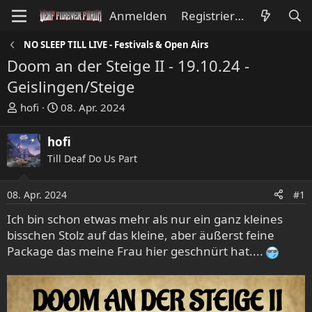
Anmelden
Registrieren
NO SLEEP TILL LIVE - Festivals & Open Airs
Doom an der Steige II - 19.10.24 -
Geislingen/Steige
E
E
hofi
08. Apr. 2024
r
r
s
s
hofi
t
t
Till Deaf Do Us Part
e
e
l
l
l
l
08. Apr. 2024
#1
e
t
Ich bin schon etwas mehr als nur ein ganz kleines
r
a
bisschen Stolz auf das kleine, aber äußerst feine
m
Package das meine Frau hier geschnürt hat....