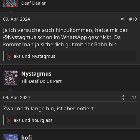
Deaf Dealer
t
i
o
09. Apr. 2024
#10
n
e
Ja ich versuche auch hinzukommen, hatte mir der
n
@Nystagmus
schon im WhatsApp geschickt. Da
:
kommt man ja sicherlich gut mit der Bahn hin.
aks
und
Nystagmus
R
e
a
Nystagmus
k
Till Deaf Do Us Part
t
i
o
09. Apr. 2024
#11
n
e
Zwar noch lange hin, ist aber notiert!
n
:
aks
und
hourglass
R
e
a
hofi