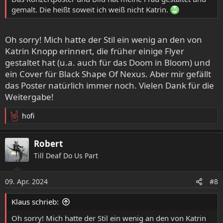
Einlass: 20:00 Uhr
gemalt. Die heißt soweit ich weiß nicht Katrin.
Beginn: 21:00 Uhr
VVK:12€
Oh sorry! Mich hatte der Stil ein wenig an den von
AK:15€
Katrin Knopp erinnert, die früher einige Flyer
gestaltet hat (u.a. auch für das Doom in Bloom) und
Tickets demnächst verfügbar unter tickets.miev.info
ein Cover für Black Shape Of Nexus. Aber mir gefällt
das Poster natürlich immer noch. Vielen Dank für die
Musikerinitiative Geislingen
Weitergabe!
Hauptstraße 134,
73312 Geislingen an der Steige
hofi
www.miev.info
R
e
a
Robert
Doom an der Steige II: Dawn of Winter, Naevus, Mirror of Deception @MieV|Geislingen
k
Till Deaf Do Us Part
Musikerinitiative e.V. - MieV 和其他 2 位用户将于
t
周六, 10 月 19 2024 在德国 · 坡道旁盖斯林根举办活
i
动，254 人有兴趣，67 人会参加。有 24 篇讨论帖。
o
09. Apr. 2024
#8
n
www.facebook.com
e
Klaus schrieb:
n
:
Oh sorry! Mich hatte der Stil ein wenig an den von Katrin