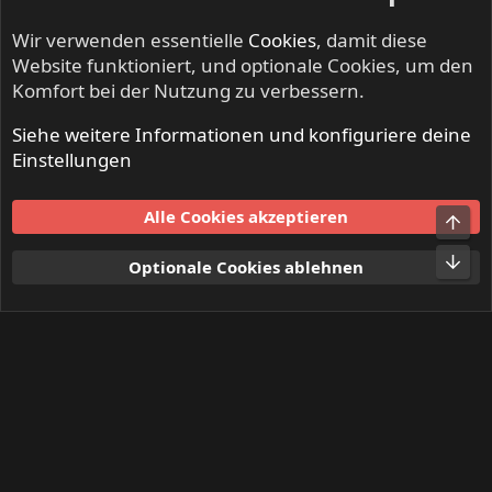
Wir verwenden essentielle
Cookies
, damit diese
Website funktioniert, und optionale Cookies, um den
Komfort bei der Nutzung zu verbessern.
Siehe weitere Informationen und konfiguriere deine
NO SLEEP TILL LIVE - Festivals & Open Airs
Einstellungen
Cookies
Alle Cookies akzeptieren
Obe
Kontakt
Nutzungsbedingungen
Datenschutz
Hilfe und Impressum
Start
R
Unt
Optionale Cookies ablehnen
S
S
®
Community platform by XenForo
© 2010-2024 XenForo Ltd.