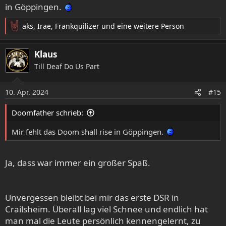
in Göppingen.
aks
,
Irae
,
Frankquilizer
und eine weitere Person
R
e
a
Klaus
k
Till Deaf Do Us Part
t
i
o
10. Apr. 2024
#15
n
e
Doomfather schrieb:
n
:
Mir fehlt das Doom shall rise in Göppingen.
Ja, dass war immer ein großer Spaß.
Unvergessen bleibt bei mir das erste DSR in
Crailsheim. Überall lag viel Schnee und endlich hat
man mal die Leute persönlich kennengelernt, zu