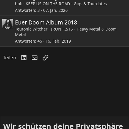
hofi
KEEP US ON THE ROAD - Gigs & Tourdates
Antworten
3
07. Jan. 2020
VVK:12€
AK:15€
Euer Doom Album 2018
Tickets unter
www.tickets.miev.info
Teutonic Witcher
IRON FISTS - Heavy Metal & Doom
Metal
Musikerinitiative Geislingen
Hauptstraße 134,
Antworten
46
16. Feb. 2019
73312 Geislingen an der Steige
www.miev.info
LinkedIn
E-Mail
Link
Teilen:
Doom an der Steige II: Dawn of Winter, Naevus, Mirror of Deception @MieV|Geislingen
Musikerinitiative e.V. - MieV 和其他 2 位用户将于
周六, 10 月 19 2024 在德国 · 坡道旁盖斯林根举办活
动，254 人有兴趣，67 人会参加。有 24 篇讨论帖。
www.facebook.com
Wir schützen deine Privatsphäre