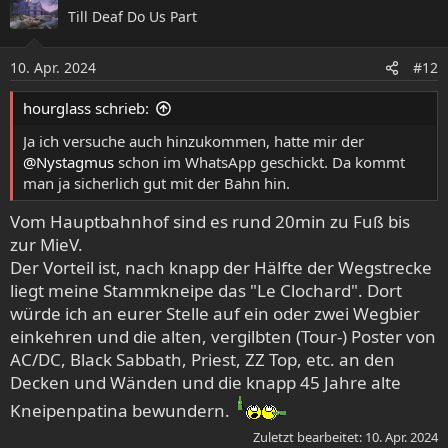
k
Till Deaf Do Us Part
t
i
o
10. Apr. 2024
#12
n
e
hourglass schrieb:
n
:
Ja ich versuche auch hinzukommen, hatte mir der
@Nystagmus
schon im WhatsApp geschickt. Da kommt
man ja sicherlich gut mit der Bahn hin.
Vom Hauptbahnhof sind es rund 20min zu Fuß bis
zur MieV.
Der Vorteil ist, nach knapp der Hälfte der Wegstrecke
liegt meine Stammkneipe das "Le Clochard". Dort
würde ich an eurer Stelle auf ein oder zwei Wegbier
einkehren und die alten, vergilbten (Tour-) Poster von
AC/DC, Black Sabbath, Priest, ZZ Top, etc. an den
Decken und Wänden und die knapp 45 Jahre alte
Kneipenpatina bewundern.
Zuletzt bearbeitet:
10. Apr. 2024