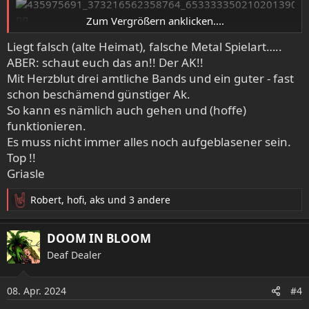
Zum Vergrößern anklicken....
Liegt falsch (alte Heimat), falsche Metal Spielart…..
CELEBRATE A CENTURY OF SWABIAN DOOM!!!
ABER: schaut euch das an!! Der AK!!
DAWN OF WINTER – NAEVUS – MIRROR OF DECEPTION
Mit Herzblut drei amtliche Bands und ein guter - fast
schon beschämend günstiger Ak.
3-mal feinster schwäbischer Doom!
So kann es nämlich auch gehen und (hoffe)
3-mal über 33 Jahre Bandgeschichte!
funktionieren.
EIN JAHRHUNDERT SCHWÄBISCHER DOOM METAL!
Es muss nicht immer alles noch aufgeblasener sein.
Top !!
Das wird ein Fest, von vielen lange ersehnt, an einem
Griasle
Abend vereint - die Trilogie des schwäbischen Dooms!
Robert
,
hofi
,
aks
und 3 andere
R
DAWN OF WINTER
gelten sicherlich zu Recht als DIE Doom
e
Metal Institution aus Deutschland. Gegründet im
a
September 1990 unter anderen von Gerrit P. Mutz
DOOM IN BLOOM
k
(SACRED STEEL), war es das Ziel der Band, Ihren Göttern
Deaf Dealer
t
SAINT VITUS, CANDLEMASS und dem Doom Metal im
i
Allgemeinen zu huldigen. Im Jahre 1992 stieg mit Joachim
o
08. Apr. 2024
#4
"Bolle" Schmalzried ein Bassist und mit Jörg M. Knittel
n
(SACRED STEEL) dann auch endlich ein fester Gitarrist ein,