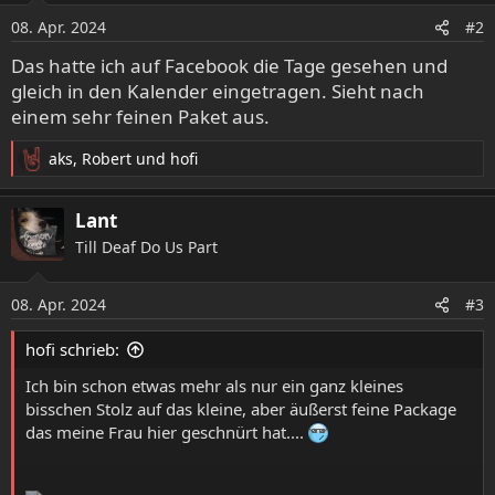
o
08. Apr. 2024
#2
n
e
Das hatte ich auf Facebook die Tage gesehen und
n
gleich in den Kalender eingetragen. Sieht nach
:
einem sehr feinen Paket aus.
aks
,
Robert
und
hofi
R
e
a
Lant
k
Till Deaf Do Us Part
t
i
o
08. Apr. 2024
#3
n
e
hofi schrieb:
n
:
Ich bin schon etwas mehr als nur ein ganz kleines
bisschen Stolz auf das kleine, aber äußerst feine Package
das meine Frau hier geschnürt hat....