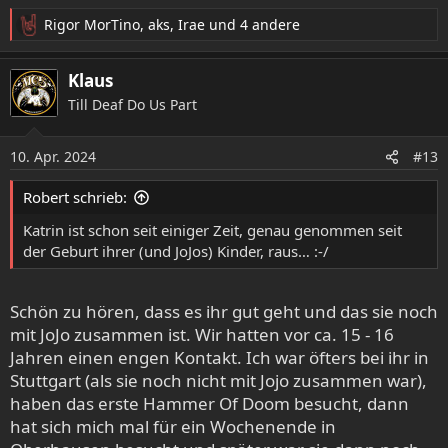
Rigor MorTino
,
aks
,
Irae
und 4 andere
R
e
a
Klaus
k
Till Deaf Do Us Part
t
i
o
10. Apr. 2024
#13
n
e
Robert schrieb:
n
:
Katrin ist schon seit einiger Zeit, genau genommen seit
der Geburt ihrer (und JoJos) Kinder, raus… :-/
Schön zu hören, dass es ihr gut geht und das sie noch
mit JoJo zusammen ist. Wir hatten vor ca. 15 - 16
Jahren einen engen Kontakt. Ich war öfters bei ihr in
Stuttgart (als sie noch nicht mit Jojo zusammen war),
haben das erste Hammer Of Doom besucht, dann
hat sich mich mal für ein Wochenende in