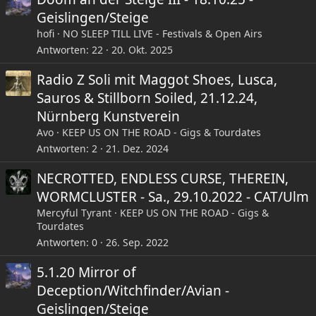
Arbeit - so wird NAEVUS sicherlich auch den ein oder
Geislingen/Steige
anderen neuen Song vorstellen.
hofi
NO SLEEP TILL LIVE - Festivals & Open Airs
MIRROR OF DECEPTION
wurden im Sommer 1990 in
Antworten
22
20. Okt. 2025
Göppingen von Michael Siffermann (Gesang/ Gítarre) und
Jochen Fopp (Gitarre) gegründet. Ziel war stets die
Radio Z Soli mit Maggot Shoes, Lusca,
ureigene Interpretation eines Genres, welches gemeinhin
Sauros & Stillborn Soiled, 21.12.24,
als Doom Metal bekannt ist. Zahlreiche Inkarnationen,
Nürnberg Kunstverein
Veröffentlichungen und LIveauftritte quer durch Europa
Avo
KEEP US ON THE ROAD - Gigs & Tourdates
später stehen die Zeichen im 34. Jahr der Bandgeschichte
Antworten
2
21. Dez. 2024
erneut auf Sturm. Mit den Neuzugängen und zugleich
alten Bekannten Pascal Schrade (Bass/ Gesang) und Uwe
NECROTTED, ENDLESS CURSE, THEREIN,
Kurz (Schlagzeug) sind die Arbeiten am mittlerweile 6.
Album in vollem Gange. Eine Zusammenkunft mit den
WORMCLUSTER - Sa., 29.10.2022 - CAT/Ulm
langjährigen Weggefährten Dawn of Winter und Naevus
Mercyful Tyrant
KEEP US ON THE ROAD - Gigs &
auf der Bühne gab es seit den 1990ern nicht mehr. Dieses
Tourdates
Dreigespann kann zweifellos als Keimzelle der deutschen
Antworten
0
26. Sep. 2022
Doom Metal Szene betrachtet werden. Daher verspricht
dies ein ganz besonderer Abend zu werden.
5.1.20 Mirror of
Deception/Witchfinder/Avian -
Einlass: 20:00 Uhr
Geislingen/Steige
Beginn: 21:00 Uhr