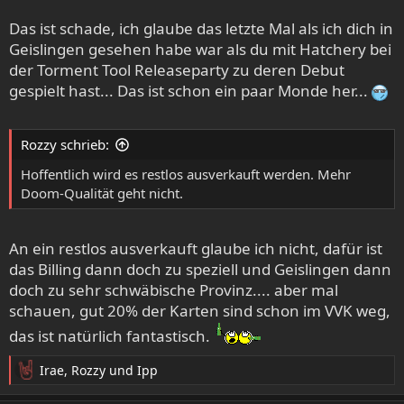
Das ist schade, ich glaube das letzte Mal als ich dich in
CELEBRATE A CENTURY OF SWABIAN DOOM!!!
Geislingen gesehen habe war als du mit Hatchery bei
der Torment Tool Releaseparty zu deren Debut
DAWN OF WINTER – NAEVUS – MIRROR OF DECEPTION
gespielt hast... Das ist schon ein paar Monde her...
3-mal feinster schwäbischer Doom!
3-mal über 33 Jahre Bandgeschichte!
Rozzy schrieb:
EIN JAHRHUNDERT SCHWÄBISCHER DOOM METAL!
Hoffentlich wird es restlos ausverkauft werden. Mehr
Das wird ein Fest, von vielen lange ersehnt, an einem
Doom-Qualität geht nicht.
Abend vereint - die Trilogie des schwäbischen Dooms!
DAWN OF WINTER
gelten sicherlich zu Recht als DIE Doom
An ein restlos ausverkauft glaube ich nicht, dafür ist
Metal Institution aus Deutschland. Gegründet im
das Billing dann doch zu speziell und Geislingen dann
September 1990 unter anderen von Gerrit P. Mutz
doch zu sehr schwäbische Provinz.... aber mal
(SACRED STEEL), war es das Ziel der Band, Ihren Göttern
schauen, gut 20% der Karten sind schon im VVK weg,
SAINT VITUS, CANDLEMASS und dem Doom Metal im
das ist natürlich fantastisch.
Allgemeinen zu huldigen. Im Jahre 1992 stieg mit Joachim
"Bolle" Schmalzried ein Bassist und mit Jörg M. Knittel
Irae
,
Rozzy
und
Ipp
(SACRED STEEL) dann auch endlich ein fester Gitarrist ein,
R
der es Gerrit ermöglichte, sich von nun an ausschließlich
e