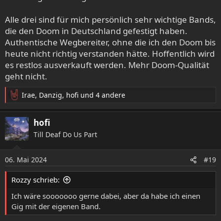
Alle drei sind für mich persönlich sehr wichtige Bands,
die den Doom in Deutschland gefestigt haben.
Authentische Wegbereiter, ohne die ich den Doom bis
heute nicht richtig verstanden hätte. Hoffentlich wird
es restlos ausverkauft werden. Mehr Doom-Qualität
geht nicht.
Irae
,
Danzig
,
hofi
und 4 andere
R
e
a
hofi
k
Till Deaf Do Us Part
t
i
o
06. Mai 2024
#19
n
e
Rozzy schrieb:
n
:
Ich wäre sooooooo gerne dabei, aber da habe ich einen
Gig mit der eigenen Band.