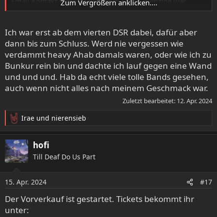
Email Kontakt hatte. Mein Doom Metal-Webzine war
Zum Vergrößern anklicken....
gerade mal vier Jahre alt und ich hatte noch grosse Lust
über Musik zu schreiben, ganz im Gegensatz zu heute.
Ich war erst ab dem vierten DSR dabei, dafür aber
dann bis zum Schluss. Werd nie vergessen wie
verdammt heavy Ahab damals waren, oder wie ich zu
Bunkur rein bin und dachte ich lauf gegen eine Wand
und und und. Hab da echt viele tolle Bands gesehen,
auch wenn nicht alles nach meinem Geschmack war.
Zuletzt bearbeitet:
12. Apr. 2024
Irae
und
nierensieb
R
e
a
hofi
k
Till Deaf Do Us Part
t
i
o
15. Apr. 2024
#17
n
e
Der Vorverkauf ist gestartet. Tickets bekommt ihr
n
unter:
: