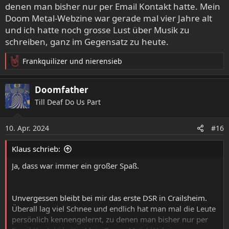
denen man bisher nur per Email Kontakt hatte. Mein
Doom Metal-Webzine war gerade mal vier Jahre alt
und ich hatte noch grosse Lust über Musik zu
schreiben, ganz im Gegensatz zu heute.
Frankquilizer
und
nierensieb
R
e
a
Doomfather
k
Till Deaf Do Us Part
t
i
o
10. Apr. 2024
#16
n
e
Klaus schrieb:
n
:
Ja, dass war immer ein großer Spaß.
Unvergessen bleibt bei mir das erste DSR in Crailsheim.
Überall lag viel Schnee und endlich hat man mal die Leute
persönlich kennengelernt, zu denen man bisher nur per