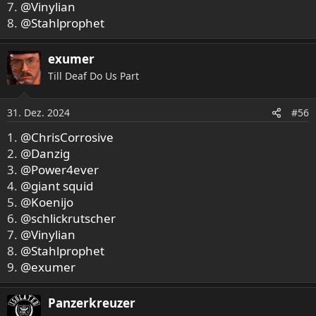
7.
@Vinylian
8.
@Stahlprophet
exumer
Till Deaf Do Us Part
31. Dez. 2024
#56
1.
@ChrisCorrosive
2.
@Danzig
3.
@Power4ever
4.
@giant squid
5.
@Koenijo
6.
@schlickrutscher
7.
@Vinylian
8.
@Stahlprophet
9.
@exumer
Panzerkreuzer