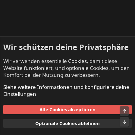
Wir schützen deine Privatsphäre
Wir verwenden essentielle
Cookies
, damit diese
Website funktioniert, und optionale Cookies, um den
Komfort bei der Nutzung zu verbessern.
Siehe weitere Informationen und konfiguriere deine
IRON FISTS - Heavy Metal & Doom Metal
Einstellungen
Cookies
Alle Cookies akzeptieren
Obe
Kontakt
Nutzungsbedingungen
Datenschutz
Hilfe und Impressum
Start
R
Unt
Optionale Cookies ablehnen
S
S
®
Community platform by XenForo
© 2010-2024 XenForo Ltd.