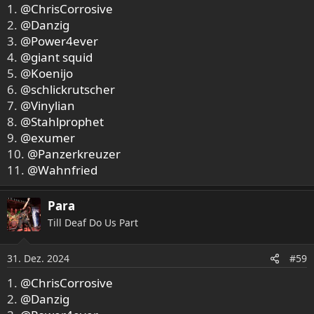
1.
@ChrisCorrosive
2.
@Danzig
3.
@Power4ever
4.
@giant squid
5.
@Koenijo
6.
@schlickrutscher
7.
@Vinylian
8.
@Stahlprophet
9.
@exumer
10.
@Panzerkreuzer
11.
@Wahnfried
Para
Till Deaf Do Us Part
31. Dez. 2024
#59
1.
@ChrisCorrosive
2.
@Danzig