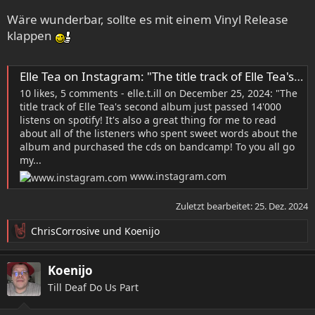
Wäre wunderbar, sollte es mit einem Vinyl Release
klappen
Elle Tea on Instagram: "The title track of Elle Tea's second album just passed 14'000 listens on spotify! It's also a great thing for me to read about all of the listeners who spent sweet words about the album and purchased the cds on bandcamp! To
10 likes, 5 comments - elle.t.ill on December 25, 2024: "The
title track of Elle Tea's second album just passed 14'000
listens on spotify! It's also a great thing for me to read
about all of the listeners who spent sweet words about the
album and purchased the cds on bandcamp! To you all go
my...
www.instagram.com
Zuletzt bearbeitet:
25. Dez. 2024
ChrisCorrosive
und
Koenijo
R
e
a
Koenijo
k
Till Deaf Do Us Part
t
i