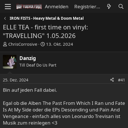
Anmelden
Registrieren
IRON FISTS - Heavy Metal & Doom Metal
ELLE TEA - first time on vinyl:
"TRAVELLING" 1.05.2026
E
E
ChrisCorrosive
13. Okt. 2024
r
r
s
s
Danzig
t
t
Till Deaf Do Us Part
e
e
l
l
l
l
25. Dez. 2024
#41
e
t
Bin auf jeden Fall dabei.
r
a
m
Egal ob die Alben The Past From Which I Ran und Fate
Is At My Side oder die EPs Descending und Pain And
Vengeance - einfach alles von Leonardo Trevisan ist
Musik zum reinlegen <3