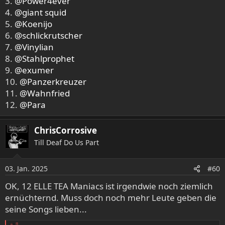
3.
@Power4ever
4.
@giant squid
5.
@Koenijo
6.
@schlickrutscher
7.
@Vinylian
8.
@Stahlprophet
9.
@exumer
10.
@Panzerkreuzer
11.
@Wahnfried
12.
@Para
ChrisCorrosive
Till Deaf Do Us Part
03. Jan. 2025
#60
OK, 12 ELLE TEA Maniacs ist irgendwie noch ziemlich
ernüchternd. Muss doch noch mehr Leute geben die
seine Songs lieben...