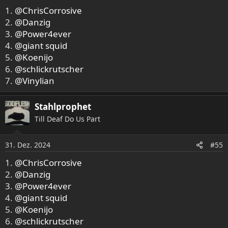
1.
@ChrisCorrosive
2.
@Danzig
3.
@Power4ever
4.
@giant squid
5.
@Koenijo
6.
@schlickrutscher
7.
@Vinylian
Stahlprophet
Till Deaf Do Us Part
31. Dez. 2024
#55
1.
@ChrisCorrosive
2.
@Danzig
3.
@Power4ever
4.
@giant squid
5.
@Koenijo
6.
@schlickrutscher