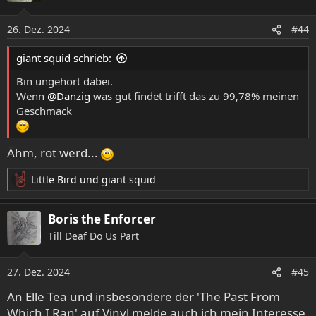
i
o
26. Dez. 2024
#44
n
e
giant squid schrieb:
n
:
Bin ungehört dabei.
Wenn
@Danzig
was gut findet trifft das zu 99,78% meinen
Geschmack
Ähm, rot werd...
Little Bird
und
giant squid
R
e
a
Boris the Enforcer
k
Till Deaf Do Us Part
t
i
o
27. Dez. 2024
#45
n
e
An Elle Tea und insbesondere der 'The Past From
n
Which I Ran' auf Vinyl melde auch ich mein Interesse