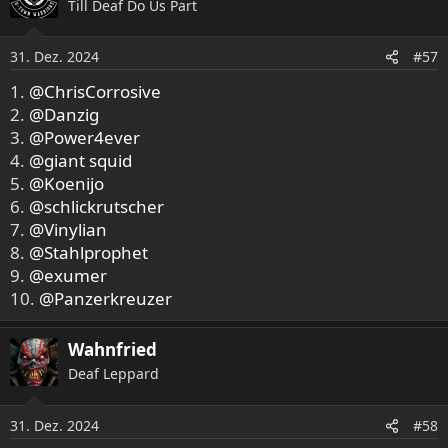
Till Deaf Do Us Part
31. Dez. 2024
#57
1.
@ChrisCorrosive
2.
@Danzig
3.
@Power4ever
4.
@giant squid
5.
@Koenijo
6.
@schlickrutscher
7.
@Vinylian
8.
@Stahlprophet
9.
@exumer
10.
@Panzerkreuzer
Wahnfried
Deaf Leppard
31. Dez. 2024
#58