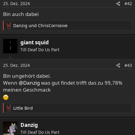
o
25. Dez. 2024
#42
n
e
Bin auch dabei
n
:
Danzig
und
ChrisCorrosive
R
e
a
giant squid
k
Till Deaf Do Us Part
t
i
o
25. Dez. 2024
#43
n
e
Bin ungehört dabei.
n
Wenn
@Danzig
was gut findet trifft das zu 99,78%
:
meinen Geschmack
Little Bird
R
e
a
Danzig
k
Till Deaf Do Us Part
t