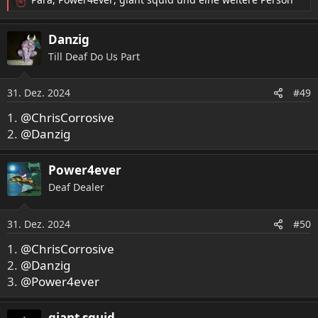
R
e
a
Danzig
k
Till Deaf Do Us Part
t
i
o
31. Dez. 2024
#49
n
e
1.
@ChrisCorrosive
n
2.
@Danzig
:
Power4ever
Deaf Dealer
31. Dez. 2024
#50
1.
@ChrisCorrosive
2.
@Danzig
3.
@Power4ever
giant squid