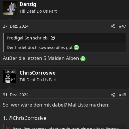
Danzig
Till Deaf Do Us Part
27. Dez. 2024
#47
Prodigal Son schrieb:
Der findet doch sowieso alles gut
Außer die letzten 5 Maiden Alben
ChrisCorrosive
Till Deaf Do Us Part
31. Dez. 2024
#48
So, wer wäre den mit dabei? Mal Liste machen:
1.
@ChrisCorrosive
Para
,
Power4ever
,
giant squid
und eine weitere Person