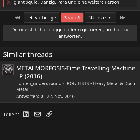
giant squid
,
Danzig
,
Para
und eine weitere Person
R
e
a
Erste
Letzte
Vorherige
3 von 8
Nächste
k
t
Du musst dich einloggen oder registrieren, um hier zu
i
antworten.
o
n
e
Similar threads
n
:
METALMORFOSIS-Time Travelling Machine
LP (2016)
lighten_underground
IRON FISTS - Heavy Metal & Doom
Metal
Antworten
0
22. Nov. 2016
LinkedIn
E-Mail
Link
Teilen: