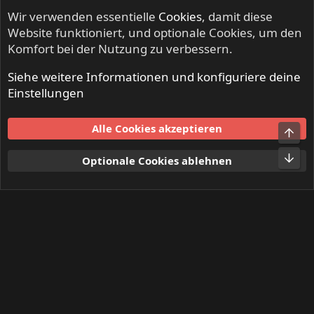
Erste
Letzte
Vorherige
9 von 13
Nächste
Wir verwenden essentielle
Cookies
, damit diese
Du musst dich einloggen oder registrieren, um hier zu
Website funktioniert, und optionale Cookies, um den
antworten.
Komfort bei der Nutzung zu verbessern.
Siehe weitere Informationen und konfiguriere deine
Similar threads
Einstellungen
Riffing for Tolerance Festival (Dust Bolt,
S
Alle Cookies akzeptieren
Obe
Stallion, Pripjat, Space Chaser, Traitor)
19.11.22, Köln
Unt
Optionale Cookies ablehnen
somethingwild
NO SLEEP TILL LIVE - Festivals & Open
Airs
Antworten
0
13. Juni 2022
LinkedIn
E-Mail
Link
Teilen:
NO SLEEP TILL LIVE - Festivals & Open Airs
Cookies