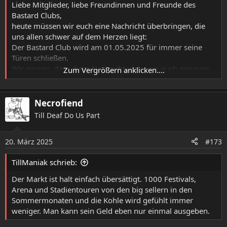
Liebe Mitglieder, liebe Freundinnen und Freunde des
Bastard Clubs,
heute müssen wir euch eine Nachricht überbringen, die
uns allen schwer auf dem Herzen liegt:
Der Bastard Club wird am 01.05.2025 für immer seine
Türen schließen.
Wir wissen, dass diese Nachricht viele von euch genauso
Zum Vergrößern anklicken....
trifft wie uns. Der Bastard Club war nie nur ein
Veranstaltungsort – er war ein Zuhause für Musik, Kultur,
Freundschaften und unzählige unvergessliche Nächte.
Necrofiend
Seit der ersten Brandschutzprüfung im April 2023 haben
Till Deaf Do Us Part
wir gekämpft. Gemeinsam mit Ingenieuren, Handwerkern,
ehrenamtlichen Helfern und dem Vorstand haben wir im
20. März 2025
#173
Rahmen unserer Möglichkeiten versucht, die geforderten
Maßnahmen umzusetzen. Trotz all unserer Mühen und
TillManiak schrieb:
finanziellen Investitionen kamen bei der zweiten
Begehung im Februar 2025 neue Auflagen hinzu. Die
Der Markt ist halt einfach übersättigt. 1000 Festivals,
erforderlichen Umbaukosten in Höhe von ca. € 200.000
Arena und Stadientouren von den big sellern in den
sind schlicht nicht mehr zu stemmen. Fördergelder
Sommermonaten und die Kohle wird gefühlt immer
wurden leider abgelehnt. Schweren Herzens bleibt uns
weniger. Man kann sein Geld eben nur einmal ausgeben.
daher keine andere Wahl, als den Club zu schließen.