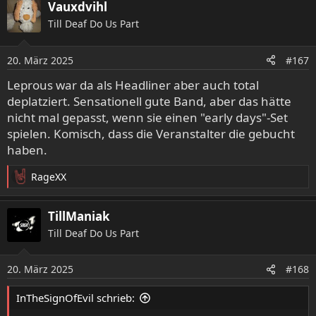
Vauxdvihl
Till Deaf Do Us Part
20. März 2025
#167
Leprous war da als Headliner aber auch total
deplatziert. Sensationell gute Band, aber das hätte
nicht mal gepasst, wenn sie einen "early days"-Set
spielen. Komisch, dass die Veranstalter die gebucht
haben.
RageXX
R
e
a
TillManiak
k
Till Deaf Do Us Part
t
i
o
20. März 2025
#168
n
e
InTheSignOfEvil schrieb:
n