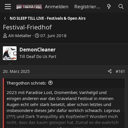
Anmelden
Registrieren
NO SLEEP TILL LIVE - Festivals & Open Airs
Festival-Friedhof
E
E
Alt-Metaller
07. Juni 2018
r
r
s
s
DemonCleaner
t
t
Till Deaf Do Us Part
e
e
l
l
l
l
20. März 2025
#161
e
t
Thergothon schrieb:
r
a
m
2023 mit Paradise Lost, Dismember, Vanhelgd und
einigen anderen war das Graveland Festival in meinen
Augen echt sehr stark besetzt, aber schon letztes und
insbesondere dieses Jahr dafür wirklich schwach. Leprous
(???) und Dark Tranquillity als Kopfzeiler!? Wundert mich
nicht, dass das kaum gezogen hat. Zumal es die wahrlich