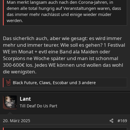
:
Man merkt langsam auch nach den Corona-Jahren, in
denen alle total hungrig auf Veranstaltungen waren, dass
das immer mehr nachlässt und einige wieder müder
werden.
Das sicherlich auch, aber wie gesagt: es wird immer
mehr und immer teurer. Wie soll es gehen? 1 Festival
WE im Monat + evtl eine Band ala Maiden oder
Scorpions ne Woche später und man ist schonmal
300-600€ los. Jedes WE können und wollen das wohl
die wenigsten.
Black Future
,
Claws
,
Escobar
und 3 andere
R
e
a
Lant
k
Till Deaf Do Us Part
t
i
o
20. März 2025
#169
n
e