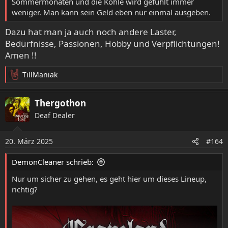
Sommermonaten und die Kohle wird gefühlt immer
weniger. Man kann sein Geld eben nur einmal ausgeben.
Dazu hat man ja auch noch andere Laster,
Bedürfnisse, Passionen, Hobby und Verpflichtungen!
Amen !!
TillManiak
R
e
a
Thergothon
k
Deaf Dealer
t
i
o
20. März 2025
#164
n
e
DemonCleaner schrieb:
n
:
Nur um sicher zu gehen, es geht hier um dieses Lineup,
richtig?