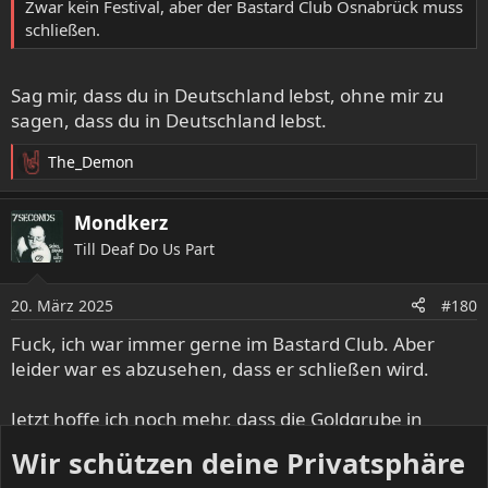
Zwar kein Festival, aber der Bastard Club Osnabrück muss
schließen.
Sag mir, dass du in Deutschland lebst, ohne mir zu
sagen, dass du in Deutschland lebst.
The_Demon
R
e
a
Mondkerz
k
Till Deaf Do Us Part
t
i
o
20. März 2025
#180
n
e
Fuck, ich war immer gerne im Bastard Club. Aber
n
leider war es abzusehen, dass er schließen wird.
:
Jetzt hoffe ich noch mehr, dass die Goldgrube in
Kassel erhalten bleiben kann.
Wir schützen deine Privatsphäre