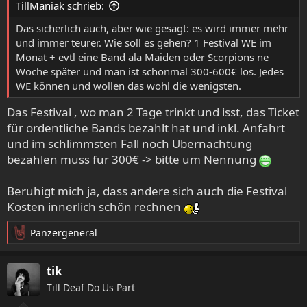
TillManiak schrieb:
n
:
Das sicherlich auch, aber wie gesagt: es wird immer mehr
und immer teurer. Wie soll es gehen? 1 Festival WE im
Monat + evtl eine Band ala Maiden oder Scorpions ne
Woche später und man ist schonmal 300-600€ los. Jedes
WE können und wollen das wohl die wenigsten.
Das Festival , wo man 2 Tage trinkt und isst, das Ticket
für ordentliche Bands bezahlt hat und inkl. Anfahrt
und im schlimmsten Fall noch Übernachtung
bezahlen muss für 300€ -> bitte um Nennung
Beruhigt mich ja, dass andere sich auch die Festival
Kosten innerlich schön rechnen
Panzergeneral
R
e
a
tik
k
Till Deaf Do Us Part
t
i