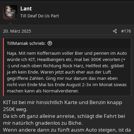
Lant
Till Deaf Do Us Part
20. März 2025
#176
TillManiak schrieb:
Naja. Mit nem Kofferraum voller Bier und pennen im Auto
würde ich KIT, Headbangers etc. mal bei 300€ verorten (+
-) und nach oben Richtung Rock Harz, Hellfest etc. gibbet
ja eh kein Ende. Waren jetzt auch eher aus der Luft
gegriffene Zahlen. Ging mir nur darum das man eben
nicht von Ende Mai bis Ende August 2-3x im Monat sowas
machen kann als Normalverdiener.
KIT ist bei mir hinsichtlich Karte und Benzin knapp
250€ weg.
Da ich oft ganz alleine anreise, schlägt die Fahrt bei
mir natürlich gnadenlos zu Biche.
IRON DOGHEAD O:A
Wenn andere dann zu fünft ausm Auto steigen, ist da
irondoghead.de