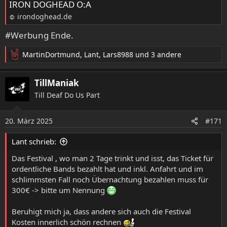
IRON DOGHEAD O:A
irondoghead.de
#Werbung Ende.
MartinDortmund
,
Lant
,
Lars8988
und 3 andere
R
e
a
TillManiak
k
Till Deaf Do Us Part
t
i
o
20. März 2025
#171
n
e
Lant schrieb:
n
:
Das Festival , wo man 2 Tage trinkt und isst, das Ticket für
ordentliche Bands bezahlt hat und inkl. Anfahrt und im
schlimmsten Fall noch Übernachtung bezahlen muss für
300€ -> bitte um Nennung
Beruhigt mich ja, dass andere sich auch die Festival
Kosten innerlich schön rechnen