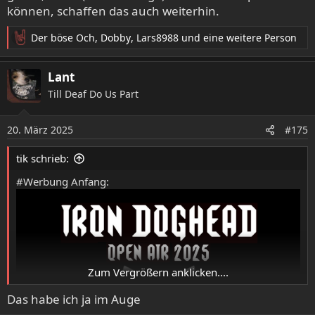
können, schaffen das auch weiterhin.
Schreibt uns gern via:
info@bastardclub.de
#timetosaygoodbye #BastardClub #nextone #osnabrück
Der böse Och
,
Dobby
,
Lars8988
und eine weitere Person
#kopfhoch #gehtmehraufkonzerte
R
@Follower
e
a
Lant
k
Till Deaf Do Us Part
t
i
o
20. März 2025
#175
n
e
tik schrieb:
n
:
#Werbung Anfang:
Zum Vergrößern anklicken....
Das habe ich ja im Auge