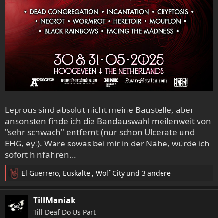
Leprous sind absolut nicht meine Baustelle, aber
ansonsten finde ich die Bandauswahl meilenweit von
"sehr schwach" entfernt (nur schon Ulcerate und
EHG, ey!). Wäre sowas bei mir in der Nähe, würde ich
sofort hinfahren...
El Guerrero
,
Euskaltel
,
Wolf City
und 3 andere
R
e
a
TillManiak
k
Till Deaf Do Us Part
t