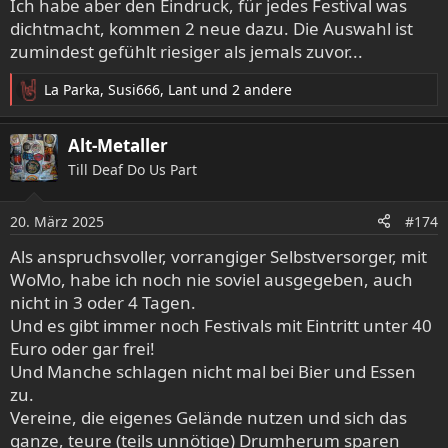
Es ist uns gelungen, bei der Stadt Osnabrück einen
Ich habe aber den Eindruck, für jedes Festival was
Aufschub der Schließung bis zum 1. Mai 2025
dichtmacht, kommen 2 neue dazu. Die Auswahl ist
auszuhandeln. So können wir gemeinsam einen würdigen
zumindest gefühlt riesiger als jemals zuvor...
Abschied feiern, statt von heute auf morgen die Lichter
auszuschalten. Was danach mit dem Verein passiert und
La Parka
,
Susi666
,
Lant
und 2 andere
R
ob es einen Neuanfang an einem anderen Ort geben kann,
e
werden wir in Kürze mit euch in der
a
Alt-Metaller
Mitgliederversammlung besprechen.
k
Es schmerzt uns sehr, diesen Ort zu verlieren – einen Ort,
Till Deaf Do Us Part
t
an dem Subkultur gelebt wurde, an dem kreative Köpfe
i
zusammenkamen und Erinnerungen für die Ewigkeit
o
20. März 2025
#174
n
entstanden sind. Doch das, was diesen Club besonders
e
gemacht hat, wart IHR mit eurem Herzblut, eurer
Als anspruchsvoller, vorrangiger Selbstversorger, mit
n
Leidenschaft und eurer Unterstützung!
WoMo, habe ich noch nie soviel ausgegeben, auch
:
Deshalb bitten wir euch: Lasst uns bis zum 30. April noch
nicht in 3 oder 4 Tagen.
einmal ALLES geben! Besucht uns, feiert mit uns und
Und es gibt immer noch Festivals mit Eintritt unter 40
verabschiedet diesen einzigartigen Ort gebührend. Jede
Euro oder gar frei!
einzelne Show, jeder Abend zählt!
Und Manche schlagen nicht mal bei Bier und Essen
DANKE FÜR ALLES!!!
zu.
Herzliche Grüße
Vereine, die eigenes Gelände nutzen und sich das
Euer Vorstand (HC-Family e.V. im Bastard Club OS)
ganze, teure (teils unnötige) Drumherum sparen
PS: Wenn ihr klare Ideen habt & sie uns mitteilen wollt -