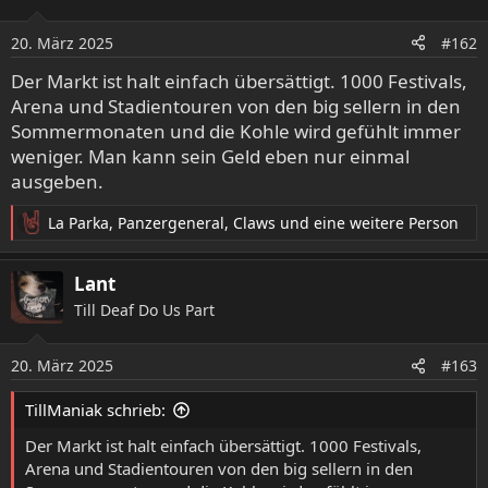
i
o
20. März 2025
#162
n
e
Der Markt ist halt einfach übersättigt. 1000 Festivals,
n
Arena und Stadientouren von den big sellern in den
:
Sommermonaten und die Kohle wird gefühlt immer
weniger. Man kann sein Geld eben nur einmal
ausgeben.
La Parka
,
Panzergeneral
,
Claws
und eine weitere Person
R
e
a
Lant
k
Till Deaf Do Us Part
t
i
o
20. März 2025
#163
n
e
TillManiak schrieb:
n
:
Der Markt ist halt einfach übersättigt. 1000 Festivals,
Arena und Stadientouren von den big sellern in den