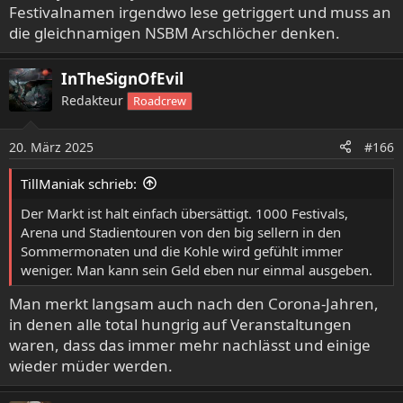
Festivalnamen irgendwo lese getriggert und muss an
die gleichnamigen NSBM Arschlöcher denken.
Leprous sind absolut nicht meine Baustelle, aber
ansonsten finde ich die Bandauswahl meilenweit von
InTheSignOfEvil
"sehr schwach" entfernt (nur schon Ulcerate und EHG,
ey!). Wäre sowas bei mir in der Nähe, würde ich sofort
Redakteur
Roadcrew
hinfahren...
20. März 2025
#166
TillManiak schrieb:
Der Markt ist halt einfach übersättigt. 1000 Festivals,
Arena und Stadientouren von den big sellern in den
Sommermonaten und die Kohle wird gefühlt immer
weniger. Man kann sein Geld eben nur einmal ausgeben.
Man merkt langsam auch nach den Corona-Jahren,
in denen alle total hungrig auf Veranstaltungen
waren, dass das immer mehr nachlässt und einige
wieder müder werden.