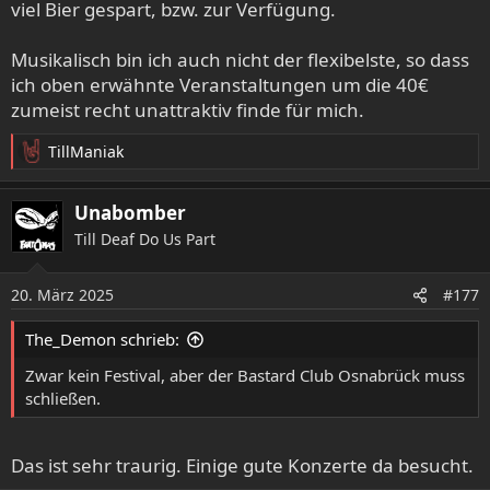
viel Bier gespart, bzw. zur Verfügung.
#Werbung Ende.
Musikalisch bin ich auch nicht der flexibelste, so dass
ich oben erwähnte Veranstaltungen um die 40€
zumeist recht unattraktiv finde für mich.
TillManiak
R
e
a
Unabomber
k
Till Deaf Do Us Part
t
i
o
20. März 2025
#177
n
e
The_Demon schrieb:
n
:
Zwar kein Festival, aber der Bastard Club Osnabrück muss
schließen.
Das ist sehr traurig. Einige gute Konzerte da besucht.