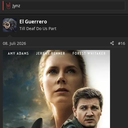
Jynz
R
e
a
El Guerrero
k
Till Deaf Do Us Part
t
i
o
08. Juli 2026
#16
n
e
n
: