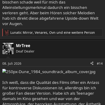
bisschen schade weil für mich das
Alleinstellungsmerkmal dadurch ein bisschen
verloren geht. Aber beim Hören solcher Melodien
hab ich direkt diese abgefahrene Upside-down Welt
vor Augen.
Lunatic Mirror
,
Venares
,
Ovn
und eine weitere Person
R
e
a
MrTree
k
Deaf Dealer
t
i
o
08. Juli 2026
#14
n
e
n
:
Ich weiß, dass die Qualität des Films öfter ein Anlass
für kontroverse Diskussionen ist, allerdings bin ich
großer Fan dieser Version. Habe ich als Teenager
damals im Kino gesehen und war von der
Atmosphäre, der barocken Ausstattung, der Ästhetik