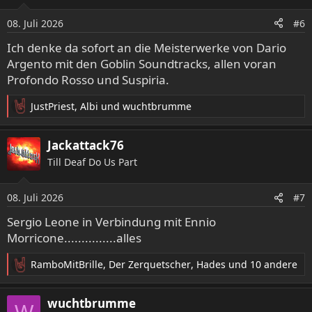
i
o
08. Juli 2026
#6
n
e
Ich denke da sofort an die Meisterwerke von Dario
n
Argento mit den Goblin Soundtracks, allen voran
:
Profondo Rosso und Suspiria.
JustPriest
,
Albi
und
wuchtbrumme
R
e
a
Jackattack76
k
Till Deaf Do Us Part
t
i
o
08. Juli 2026
#7
n
e
Sergio Leone in Verbindung mit Ennio
n
Morricone...............alles
:
RamboMitBrille
,
Der Zerquetscher
,
Hades
und 10 andere
R
e
a
wuchtbrumme
W
k