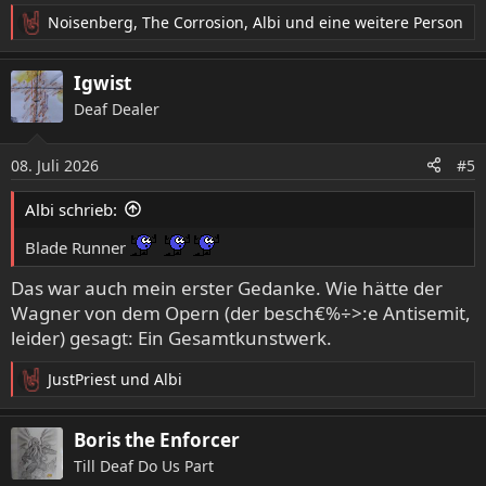
:
Noisenberg
,
The Corrosion
,
Albi
und eine weitere Person
R
e
a
Igwist
k
Deaf Dealer
t
i
o
08. Juli 2026
#5
n
e
Albi schrieb:
n
:
Blade Runner
Das war auch mein erster Gedanke. Wie hätte der
Wagner von dem Opern (der besch€%÷>:e Antisemit,
leider) gesagt: Ein Gesamtkunstwerk.
JustPriest
und
Albi
R
e
a
Boris the Enforcer
k
Till Deaf Do Us Part
t