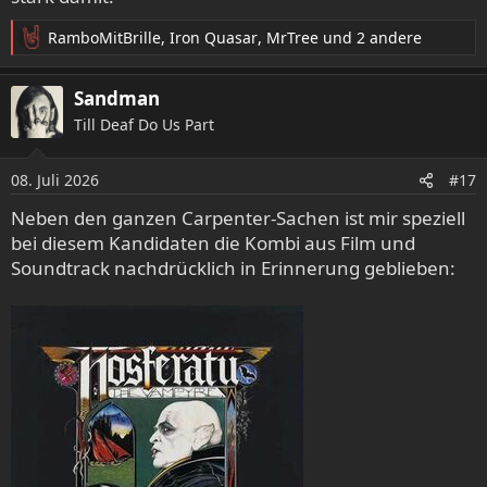
RamboMitBrille
,
Iron Quasar
,
MrTree
und 2 andere
R
e
a
Sandman
k
Till Deaf Do Us Part
t
i
o
08. Juli 2026
#17
n
e
Neben den ganzen Carpenter-Sachen ist mir speziell
n
bei diesem Kandidaten die Kombi aus Film und
:
Soundtrack nachdrücklich in Erinnerung geblieben: