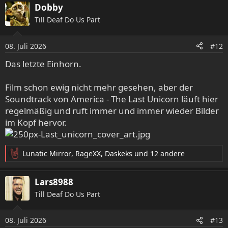
a
Dobby
k
Till Deaf Do Us Part
t
i
o
08. Juli 2026
#12
n
e
Das letzte Einhorn.
n
:
Film schon ewig nicht mehr gesehen, aber der
Soundtrack von America - The Last Unicorn läuft hier
regelmäßig und ruft immer und immer wieder Bilder
im Kopf hervor.
Lunatic Mirror
,
RageXX
,
Daskeks
und 12 andere
R
e
a
Lars8988
k
Till Deaf Do Us Part
t
i
o
08. Juli 2026
#13
n