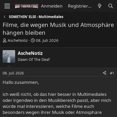
Anmelden
Registrieren
SOMETHIN' ELSE - Multimediales
Filme, die wegen Musik und Atmosphäre
hängen bleiben
E
E
AscheNotiz
08. Juli 2026
r
r
s
s
AscheNotiz
t
t
Dawn Of The Deaf
e
e
l
l
l
l
08. Juli 2026
#1
e
t
Hallo zusammen,
r
a
m
ich weiß nicht, ob das hier besser in Multimediales
oder irgendwo in den Musikbereich passt, aber mich
würde mal interessieren, welche Filme euch
besonders wegen ihrer Musik oder Atmosphäre