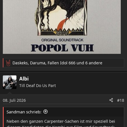
Daskeks
,
Daruma
,
Fallen Idol 666
und 6 andere
R
e
a
Albi
k
Till Deaf Do Us Part
t
i
o
08. Juli 2026
#18
n
e
Sandman schrieb:
n
:
Neben den ganzen Carpenter-Sachen ist mir speziell bei
diesem Kandidaten die Kombi aus Film und Soundtrack