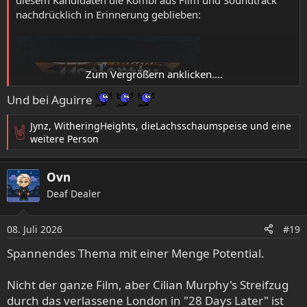
nachdrücklich in Erinnerung geblieben:
Zum Vergrößern anklicken....
Und bei Aguirre
Jynz
,
WitheringHeights
,
dieLachsschaumspeise
und eine
R
weitere Person
e
a
Ovn
k
t
Deaf Dealer
i
o
08. Juli 2026
n
#19
e
Spannendes Thema mit einer Menge Potential.
n
:
Nicht der ganze Film, aber Cilian Murphy's Streifzug
durch das verlassene London in "28 Days Later" ist