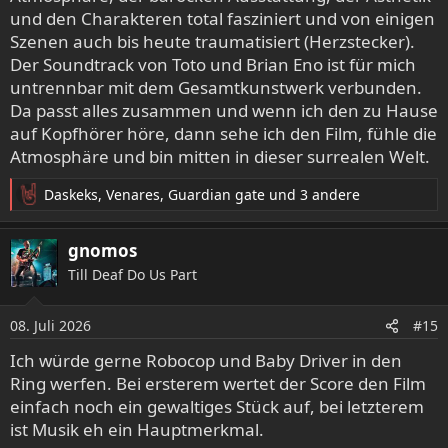
und den Charakteren total fasziniert und von einigen
Szenen auch bis heute traumatisiert (Herzstecker).
Der Soundtrack von Toto und Brian Eno ist für mich
untrennbar mit dem Gesamtkunstwerk verbunden.
Da passt alles zusammen und wenn ich den zu Hause
auf Kopfhörer höre, dann sehe ich den Film, fühle die
Atmosphäre und bin mitten in dieser surrealen Welt.
Daskeks
,
Venares
,
Guardian gate
und 3 andere
R
e
a
gnomos
k
Till Deaf Do Us Part
t
i
o
08. Juli 2026
#15
n
e
Ich würde gerne Robocop und Baby Driver in den
n
Ring werfen. Bei ersterem wertet der Score den Film
:
einfach noch ein gewaltiges Stück auf, bei letzterem
ist Musik eh ein Hauptmerkmal.