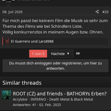
i
o
08. Juli 2026
#20
n
e
Für mich passt bei keinem Film die Musik so sehr zum
n
Thema des Films wie bei Schindlers Liste.
:
Völlig konkurrenzlos in meinem Augen bzw. Ohren.
El Guerrero
und
Lars8988
R
e
a
Letzte
1 von 5
Nächste
k
t
Du musst dich einloggen oder registrieren, um hier zu
i
antworten.
o
n
e
Similar threads
n
:
ROOT (CZ) and friends - BATHORYs Erben?
Acrylator
INFERNO - Death Metal & Black Metal
Antworten
41
02. Feb. 2025