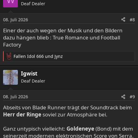
Deaf Dealer
t
i
o
08. Juli 2026
#8
n
e
Einer der auch wegen der Musik und den Bildern
n
dazu hängen blieb : True Romance und Football
:
Factory
Fallen Idol 666
und
Jynz
R
e
a
Igwist
k
Deaf Dealer
t
i
o
08. Juli 2026
#9
n
e
Abseits von Blade Runner trägt der Soundtrack beim
n
Herr der Ringe
soviel zur Atmosphäre bei.
:
Ganz untypisch vielleicht:
Goldeneye
(Bond) mit dem
seinerzeit modernen elektronischen Score von Serra.