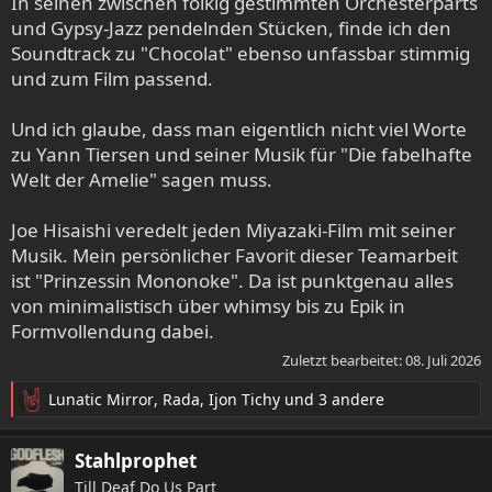
In seinen zwischen folkig gestimmten Orchesterparts
und Gypsy-Jazz pendelnden Stücken, finde ich den
Soundtrack zu "Chocolat" ebenso unfassbar stimmig
und zum Film passend.
Und ich glaube, dass man eigentlich nicht viel Worte
zu Yann Tiersen und seiner Musik für "Die fabelhafte
Welt der Amelie" sagen muss.
Joe Hisaishi veredelt jeden Miyazaki-Film mit seiner
Musik. Mein persönlicher Favorit dieser Teamarbeit
ist "Prinzessin Mononoke". Da ist punktgenau alles
von minimalistisch über whimsy bis zu Epik in
Formvollendung dabei.
Zuletzt bearbeitet:
08. Juli 2026
Lunatic Mirror
,
Rada
,
Ijon Tichy
und 3 andere
R
e
a
Stahlprophet
k
Till Deaf Do Us Part
t