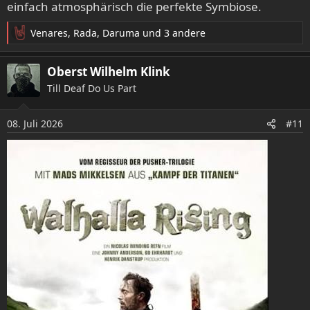
einfach atmosphärisch die perfekte Symbiose.
Venares
,
Rada
,
Daruma
und 3 andere
R
e
a
Oberst Wilhelm Klink
k
Till Deaf Do Us Part
t
i
o
08. Juli 2026
#11
n
e
n
: