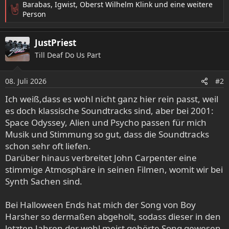
Barabas
,
Igwist
,
Oberst Wilhelm Klink
und eine weitere
R
Person
e
a
JustPriest
k
t
Till Deaf Do Us Part
i
o
08. Juli 2026
n
#2
e
Ich weiß,dass es wohl nicht ganz hier rein passt, weil
n
es doch klassische Soundtracks sind, aber bei 2001:
:
Space Odyssey, Alien und Psycho passen für mich
Musik und Stimmung so gut, dass die Soundtracks
schon sehr oft liefen.
Darüber hinaus verbreitet John Carpenter eine
stimmige Atmosphäre in seinen Filmen, womit wir bei
Synth Sachen sind.
Bei Halloween Ends hat mich der Song von Boy
Harsher so dermaßen abgeholt, sodass dieser in den
letzten Jahren der wohl meist gehörte Song gewesen