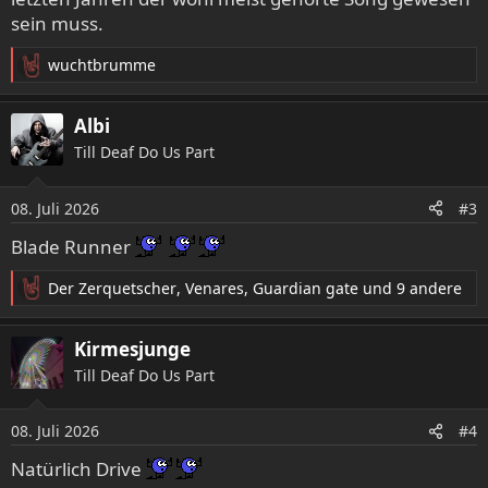
sein muss.
wuchtbrumme
R
e
a
Albi
k
Till Deaf Do Us Part
t
i
o
08. Juli 2026
#3
n
e
Blade Runner
n
:
Der Zerquetscher
,
Venares
,
Guardian gate
und 9 andere
R
e
a
Kirmesjunge
k
Till Deaf Do Us Part
t
i
o
08. Juli 2026
#4
n
e
Natürlich Drive
n