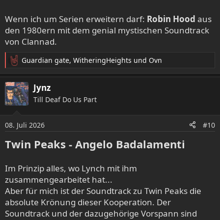
Wenn ich um Serien erweitern darf:
Robin Hood
aus
den 1980ern mit dem genial mystischen Soundtrack
von Clannad.
Guardian gate
,
WitheringHeights
und
Ovn
R
e
a
Jynz
k
Till Deaf Do Us Part
t
i
o
08. Juli 2026
#10
n
e
Twin Peaks - Angelo Badalamenti
n
:
Im Prinzip alles, wo Lynch mit ihm
zusammengearbeitet hat...
Aber für mich ist der Soundtrack zu Twin Peaks die
absolute Krönung dieser Kooperation. Der
Soundtrack und der dazugehörige Vorspann sind