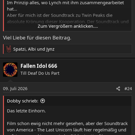
Im Prinzip alles, wo Lynch mit ihm zusammengearbeitet
hat...
Aber für mich ist der Soundtrack zu Twin Peaks die
absolute Krönung dieser Kooperation. Der Soundtrack und
Zum Vergrößern anklicken....
der dazugehörige Vorspann sind einfach atmosphärisch
die perfekte Symbiose.
Viel Liebe für diesen Beitrag.
Spatzi
,
Albi
und
Jynz
R
e
a
Fallen Idol 666
k
Till Deaf Do Us Part
t
i
o
09. Juli 2026
#24
n
e
Dobby schrieb:
n
:
Das letzte Einhorn.
Film schon ewig nicht mehr gesehen, aber der Soundtrack
von America - The Last Unicorn läuft hier regelmäßig und