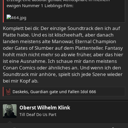
ewigen Nummer 1 Lieblings-Film:
Komplett bei dir. Der einzige Soundtrack den ich auf
Platte habe. Und es ist klischeehaft, aber danach
landen meistens alte Manowar, Eternal Champion
oder Gates of Slumber auf dem Plattenteller. Fantasy
hohlt mich nicht mehr so ab wie früher, aber das hier
ist eine Ausnahme. Ich schaue mir dann meistens
Conan Comics oder ähnliches an. Und wenn ich den
Soundtrack mir anhöre, spielt sich jede Szene wieder
bei mir Kopf ab.
Daskeks
,
Guardian gate
und
Fallen Idol 666
R
e
a
Oberst Wilhelm Klink
k
Till Deaf Do Us Part
t
i
o