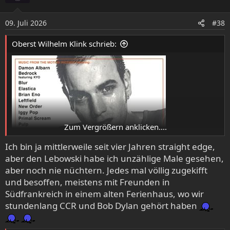
i
o
09. Juli 2026
#38
n
e
Oberst Wilhelm Klink schrieb:
n
:
Zum Vergrößern anklicken....
Ich bin ja mittlerweile seit vier Jahren straight edge,
aber den Lebowski habe ich unzählige Male gesehen,
aber noch nie nüchtern. Jedes mal völlig zugekifft
und besoffen, meistens mit Freunden in
Südfrankreich in einem alten Ferienhaus, wo wir
stundenlang CCR und Bob Dylan gehört haben