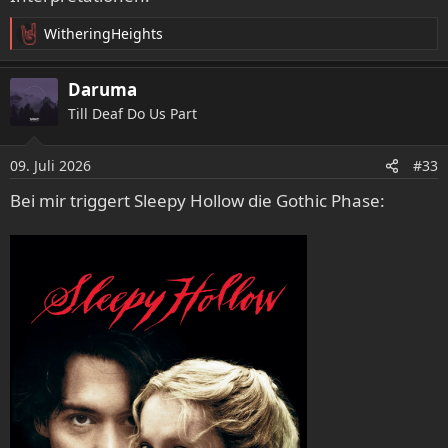
WitheringHeights
R
e
a
Daruma
k
Till Deaf Do Us Part
t
i
o
09. Juli 2026
#33
n
e
Bei mir triggert Sleepy Hollow die Gothic Phase:
n
: