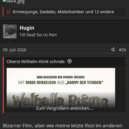
Kirmesjunge
,
Daskeks
,
Motörbomber
und 12 andere
R
e
a
Hugin
k
Till Deaf Do Us Part
t
i
o
09. Juli 2026
#26
n
e
Oberst Wilhelm Klink schrieb:
n
:
Zum Vergrößern anklicken....
Bizarrer Film, aber wie meine letzte Rezi im anderen