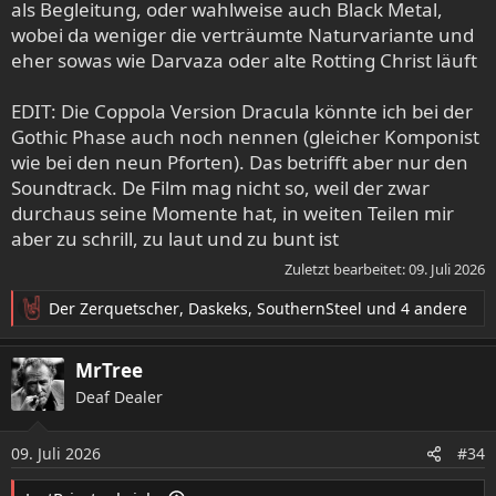
als Begleitung, oder wahlweise auch Black Metal,
wobei da weniger die verträumte Naturvariante und
eher sowas wie Darvaza oder alte Rotting Christ läuft
EDIT: Die Coppola Version Dracula könnte ich bei der
Gothic Phase auch noch nennen (gleicher Komponist
wie bei den neun Pforten). Das betrifft aber nur den
Soundtrack. De Film mag nicht so, weil der zwar
durchaus seine Momente hat, in weiten Teilen mir
aber zu schrill, zu laut und zu bunt ist
Zuletzt bearbeitet:
09. Juli 2026
Der Zerquetscher
,
Daskeks
,
SouthernSteel
und 4 andere
R
e
a
MrTree
k
Deaf Dealer
t
i
o
09. Juli 2026
#34
n
e