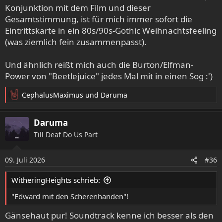
Konjunktion mit dem Film und dieser
bekomme ich schonmal feuchte Augen und kann mich
ganz mit Bastian identifizieren.
Gesamtstimmung, ist für mich immer sofort die
Eintrittskarte in ein 80s/90s-Gothic Weihnachtsfeeling
(was ziemlich fein zusammenpasst).
Und ähnlich reißt mich auch die Burton/Elfman-
Power von "Beetlejuice" jedes Mal mit in einen Sog :')
CephalusMaximus
und
Daruma
R
e
a
Daruma
k
Einer der besten Soundtracks von Danny Elfmann. Die
Till Deaf Do Us Part
t
finsteren Wälder, der Nebel, Hexenwerk und Kleidung aus
i
o
dem 18. Jahrhundert... Ich krame sofort die Gothic Novels
09. Juli 2026
#36
n
hervor und lege Bauhaus auf. Wenn es rabiater sein soll,
e
alte Cradle of Filth. Schwarz trage ich sowieso das ganze
WitheringHeights schrieb:
n
Jahr über. Es gibt noch weitere alte Burton Filme wie z.B.
:
"Edward mit den Scherenhänden"!
Batman Returns, die einen ähnlichen Effekt haben, aber
nicht so ausgeprägt. The Crow, kein Burton Film, vielleicht
Gänsehaut pur! Soundtrack kenne ich besser als den
auch, aber da hängen weniger Jugenderinnerungen daran