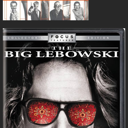
Besonders das Hauptthema triggert bei mir die
Okkulterei, wobei das dann weniger in die esoterische
Richtung geht, sondern in die eher obskuren Teilen der
Philosophiegeschichte wie der Neo-Platonismus oder
Kabalah. Oder ich greife zu Comics wie Sandman oder
Hellblazer. Und wenn mir das dann zu weit geht greife ich
zu einem Buch von Umberto Eco (kann ich immer wieder
lesen), der mich wieder zur Vernunft bringt und das Ganze
mit viel Humor nimmt. Der Soundtrack des Films
manchmal als Begleitung, oder wahlweise auch Black
Metal, wobei da weniger die verträumte Naturvariante
und eher sowas wie Darvaza oder alte Rotting Christ läuft