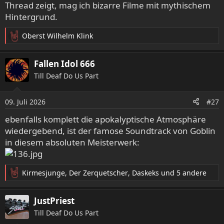
Thread zeigt, mag ich bizarre Filme mit mythischem
Hintergrund.
Oberst Wilhelm Klink
R
e
a
Fallen Idol 666
k
Till Deaf Do Us Part
t
i
o
09. Juli 2026
#27
n
e
ebenfalls komplett die apokalyptische Atmosphäre
n
wiedergebend, ist der famose Soundtrack von Goblin
:
in diesem absoluten Meisterwerk:
Obwohl ich der Handlung wegen der sporadischen
Kirmesjunge
,
Der Zerquetscher
,
Daskeks
und 5 andere
Dialoge teilweise nicht folgen kann, hat der Film was.
R
e
Er bietet düstere Landschaften, Wikinger und eine
a
beklemmende, aggressive Grundstimmung.
JustPriest
k
Till Deaf Do Us Part
t