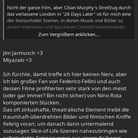
Dialoge teilweise nicht folgen kann, hat der Film was.
Nicht der ganze Film, aber Cilian Murphy's Streifzug durch
Er bietet düstere Landschaften, Wikinger und eine
das verlassene London in "28 Days Later" ist für mich eine
beklemmende, aggressive Grundstimmung.
der ikonischsten Szenen, in denen Musik und Bilder zu
einem intensiven und spürbaren Cocktail verschmelzen.
Zum Vergrößern anklicken....
Jim Jarmusch hat oft ein Händchen für passende Musik zu
seinen Bildern. Ein ewiger Favorit meinerseits ist "Ghost
Jim Jarmusch <3
Dog". Brillanter Film, unfassbar geiler, urbaner Hip Hop-
Soundtrack von u.a. RZA und Wu-Tang Clan, zu dem Forest
Miyazaki <3
Whittaker durch nächtliche Straßenschluchten zieht oder
sein Training auf dem Hausdach absolviert.
Ich fürchte, damit treffe ich hier keinen Nerv, aber
Desweiteren fand ich die Musik von "Only Lovers left
ich bin großer Fan von Federico Fellini und auch
Alive" fantastisch und perfekt zum hypnotischen
dessen Filme profitierten sehr stark von den meist
Bilderreigen passend. Mal noisy und psychedelisch und
(oder gar immer? Bin nicht sicher) von Nino Rota
mal wieder minimalistisch experimentell, nicht selten mit
komponierten Stücken.
einem Hauch von Doom, bis es in der Performance von
Das oft zirkushafte, theatralische Element treibt die
Yasmine Hamdan quasi einen fulminanten Schlusspunkt
traumhaft-überdrehten Bilder und filmischen Kniffe
gibt.
fiebrig voran; um danach dann untermalend
In seinen zwischen folkig gestimmten Orchesterparts und
sozusagen Slice-of-Life-Szenen nahezubringen wie
Gypsy-Jazz pendelnden Stücken, finde ich den Soundtrack
selbsterlebte Erinnerungen aus einem früheren