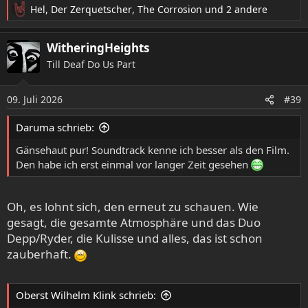
Hel
,
Der Zerquetscher
,
The Corrosion
und 2 andere
R
e
a
WitheringHeights
k
Till Deaf Do Us Part
t
i
o
09. Juli 2026
#39
n
e
Daruma schrieb:
n
:
Gänsehaut pur! Soundtrack kenne ich besser als den Film.
Den habe ich erst einmal vor langer Zeit gesehen
Oh, es lohnt sich, den erneut zu schauen. Wie
gesagt, die gesamte Atmosphäre und das Duo
Depp/Ryder, die Kulisse und alles, das ist schon
zauberhaft.
Oberst Wilhelm Klink schrieb: