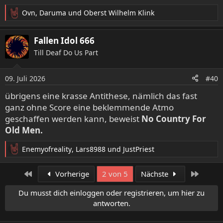
Ovn
,
Daruma
und
Oberst Wilhelm Klink
R
e
a
Fallen Idol 666
k
Till Deaf Do Us Part
t
i
o
09. Juli 2026
#40
n
e
übrigens eine krasse Antithese, nämlich das fast
n
ganz ohne Score eine beklemmende Atmo
:
geschaffen werden kann, beweist
No
Country
For
Old
Men.
Enemyofreality
,
Lars8988
und
JustPriest
R
e
a
Erste
Letzte
Vorherige
2 von 5
Nächste
k
t
Du musst dich einloggen oder registrieren, um hier zu
i
antworten.
o
n