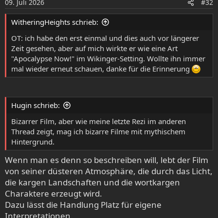
09. Juli 2026
#32
n
e
WitheringHeights schrieb:
n
:
OT: ich habe den erst einmal und dies auch vor längerer
Zeit gesehen, aber auf mich wirkte er wie eine Art
"Apocalypse Now!" im Wikinger-Setting. Wollte ihn immer
mal wieder erneut schauen, danke für die Erinnerung
Hugin schrieb:
Bizarrer Film, aber wie meine letzte Rezi im anderen
Thread zeigt, mag ich bizarre Filme mit mythischem
Hintergrund.
Wenn man es denn so beschreiben will, lebt der Film
von seiner düsteren Atmosphäre, die durch das Licht,
die kargen Landschaften und die wortkargen
Charaktere erzeugt wird.
Dazu lässt die Handlung Platz für eigene
Interpretationen.