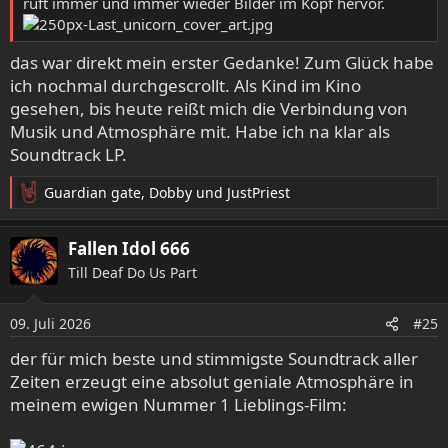
ruft immer und immer wieder Bilder im Kopf hervor.
das war direkt mein erster Gedanke! Zum Glück habe
ich nochmal durchgescrollt. Als Kind im Kino
gesehen, bis heute reißt mich die Verbindung von
Musik und Atmosphäre mit. Habe ich na klar als
Soundtrack LP.
Guardian gate
,
Dobby
und
JustPriest
R
e
a
Fallen Idol 666
k
Till Deaf Do Us Part
t
i
o
09. Juli 2026
#25
n
e
der für mich beste und stimmigste Soundtrack aller
n
Zeiten erzeugt eine absolut geniale Atmosphäre in
:
meinem ewigen Nummer 1 Lieblings-Film: