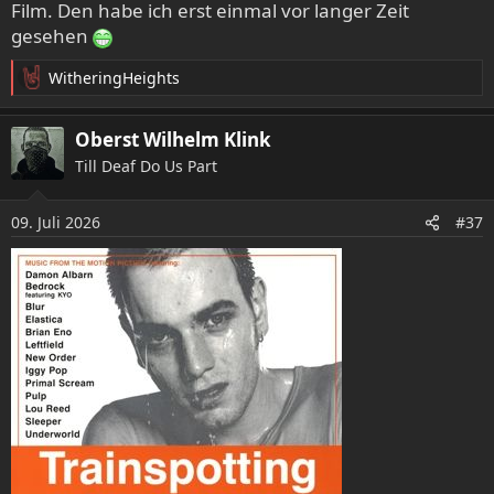
Film. Den habe ich erst einmal vor langer Zeit
gesehen
Anderes Beispiel sind die Neun Pforten:
WitheringHeights
R
e
a
Oberst Wilhelm Klink
k
Till Deaf Do Us Part
t
i
o
09. Juli 2026
#37
n
e
n
: