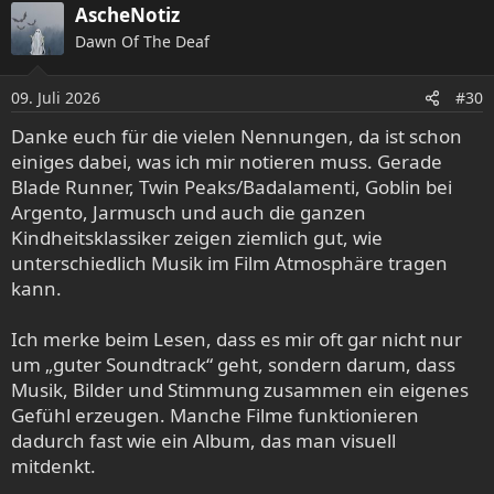
a
AscheNotiz
k
Dawn Of The Deaf
t
i
o
09. Juli 2026
#30
n
e
Danke euch für die vielen Nennungen, da ist schon
n
einiges dabei, was ich mir notieren muss. Gerade
:
Blade Runner, Twin Peaks/Badalamenti, Goblin bei
Argento, Jarmusch und auch die ganzen
Kindheitsklassiker zeigen ziemlich gut, wie
unterschiedlich Musik im Film Atmosphäre tragen
kann.
Ich merke beim Lesen, dass es mir oft gar nicht nur
Vom Titelsong von Limahl habe ich erst als Erwachsener
um „guter Soundtrack“ geht, sondern darum, dass
gehört, der in der deutschen Version gar nicht vorkommt.
Musik, Bilder und Stimmung zusammen ein eigenes
Ergo habe ich zu dem keinerlei emotionale Bindung.
Gefühl erzeugen. Manche Filme funktionieren
Netter Popsong, mehr nicht.
dadurch fast wie ein Album, das man visuell
Dass die amerikanische Version einen komplett andere
mitdenkt.
Soundtrack hat (von Giorgio Moroder), habe ich noch
später erfahren. Die lässt mich ganz kalt.