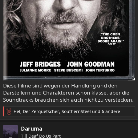
EDIT: Die Coppola Version Dracula könnte ich bei der
Gothic Phase auch noch nennen (gleicher Komponist wie
bei den neun Pforten). Das betrifft aber nur den
Soundtrack. De Film mag nicht so, weil der zwar durchaus
seine Momente hat, in weiten Teilen mir aber zu schrill, zu
laut und zu bunt ist
Diese Filme sind wegen der Handlung und den
Darstellern und Charakteren schon klasse, aber die
Soundtracks brauchen sich auch nicht zu verstecken.
Hel
,
Der Zerquetscher
,
SouthernSteel
und 6 andere
R
e
a
Daruma
k
Till Deaf Do Us Part
t