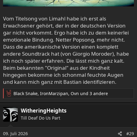
Vom Titelsong von Limahl habe ich erst als
Erwachsener gehört, der in der deutschen Version
gar nicht vorkommt. Ergo habe ich zu dem keinerlei
emotionale Bindung. Netter Popsong, mehr nicht.
Dass die amerikanische Version einen komplett
andere Soundtrack hat (von Giorgio Moroder), habe
ich noch später erfahren. Die lässt mich ganz kalt.
Beim bekannten "Original" aus der Kindheit
hingegen bekomme ich schonmal feuchte Augen
und kann mich ganz mit Bastian identifizieren.
Black Snake
,
IronMarzipan
,
Ovn
und 3 andere
R
e
a
WitheringHeights
k
Till Deaf Do Us Part
t
i
o
09. Juli 2026
#29
n