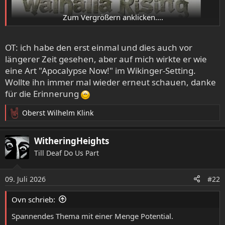
Zum Vergrößern anklicken....
OT: ich habe den erst einmal und dies auch vor
längerer Zeit gesehen, aber auf mich wirkte er wie
eine Art "Apocalypse Now!" im Wikinger-Setting.
Wollte ihn immer mal wieder erneut schauen, danke
für die Erinnerung
Oberst Wilhelm Klink
R
e
a
WitheringHeights
k
Till Deaf Do Us Part
t
i
o
09. Juli 2026
#22
n
e
Ovn schrieb:
n
:
Spannendes Thema mit einer Menge Potential.
Obwohl ich der Handlung wegen der sporadischen