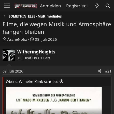
Anmelden
Registrieren
SOMETHIN' ELSE - Multimediales
Filme, die wegen Musik und Atmosphäre
hängen bleiben
E
E
AscheNotiz
08. Juli 2026
r
r
s
s
WitheringHeights
t
t
Till Deaf Do Us Part
e
e
l
l
l
l
09. Juli 2026
#21
e
t
Oberst Wilhelm Klink schrieb:
r
a
m