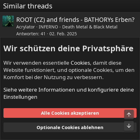
e
Similar threads
n
:
ROOT (CZ) and friends - BATHORYs Erben?
Acrylator
INFERNO - Death Metal & Black Metal
Antworten
41
02. Feb. 2025
Wir schützen deine Privatsphäre
LinkedIn
E-Mail
Link
Teilen:
Wir verwenden essentielle
Cookies
, damit diese
Website funktioniert, und optionale Cookies, um den
Komfort bei der Nutzung zu verbessern.
Siehe weitere Informationen und konfiguriere deine
SOMETHIN' ELSE - Multimediales
Einstellungen
Cookies
Alle Cookies akzeptieren
Kontakt
Nutzungsbedingungen
Datenschutz
Hilfe und Impressum
Start
R
Optionale Cookies ablehnen
S
S
®
Community platform by XenForo
© 2010-2024 XenForo Ltd.