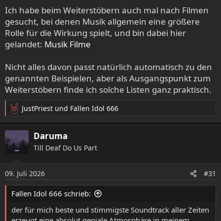
Ich habe beim Weiterstöbern auch mal nach Filmen
Beim bekannten "Original" aus der Kindheit hingegen
bekomme ich schonmal feuchte Augen und kann mich
gesucht, bei denen Musik allgemein eine größere
ganz mit Bastian identifizieren.
Rolle für die Wirkung spielt, und bin dabei hier
gelandet:
Musik Filme
Nicht alles davon passt natürlich automatisch zu den
genannten Beispielen, aber als Ausgangspunkt zum
Weiterstöbern finde ich solche Listen ganz praktisch.
JustPriest
und
Fallen Idol 666
R
e
a
Daruma
k
Till Deaf Do Us Part
t
i
o
09. Juli 2026
#31
n
e
Fallen Idol 666 schrieb:
n
:
der für mich beste und stimmigste Soundtrack aller Zeiten
erzeugt eine absolut geniale Atmosphäre in meinem