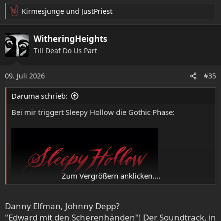
Kirmesjunge
und
JustPriest
R
e
a
WitheringHeights
k
Till Deaf Do Us Part
t
i
o
09. Juli 2026
#35
n
e
Daruma schrieb:
n
:
Bei mir triggert Sleepy Hollow die Gothic Phase:
Vom Titelsong von Limahl habe ich erst als Erwachsener
gehört, der in der deutschen Version gar nicht vorkommt.
Ergo habe ich zu dem keinerlei emotionale Bindung.
Zum Vergrößern anklicken....
Netter Popsong, mehr nicht.
Dass die amerikanische Version einen komplett andere
Soundtrack hat (von Giorgio Moroder), habe ich noch
Danny Elfman, Johnny Depp?
später erfahren. Die lässt mich ganz kalt.
"Edward mit den Scherenhänden"! Der Soundtrack, in
Beim bekannten "Original" aus der Kindheit hingegen