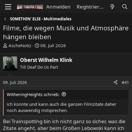
Anmelden
Registrieren
SOMETHIN' ELSE - Multimediales
Filme, die wegen Musik und Atmosphäre
hängen bleiben
E
E
AscheNotiz
08. Juli 2026
r
r
s
s
Oberst Wilhelm Klink
t
t
Till Deaf Do Us Part
e
e
l
l
l
l
09. Juli 2026
#41
e
t
WitheringHeights schrieb:
r
a
m
ich konnte und kann auch die ganzen Filmzitate daher
noch auswendig mitsprechen.
Bei Trainspotting bin ich nicht ganz so sicher, was die
Zitate angeht, aber beim Großen Lebowski kann ich