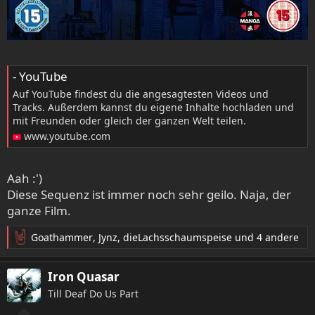
- YouTube
Auf YouTube findest du die angesagtesten Videos und
Tracks. Außerdem kannst du eigene Inhalte hochladen und
mit Freunden oder gleich der ganzen Welt teilen.
www.youtube.com
Aah :')
Diese Sequenz ist immer noch sehr geilo. Naja, der
ganze Film.
Goathammer
,
Jynz
,
dieLachsschaumspeise
und 4 andere
R
e
a
Iron Quasar
k
Till Deaf Do Us Part
t
i