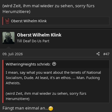
(wird Zeit, ihm mal wieder zu sehen, sorry fürs
Herumzitiere)
Oberst Wilhelm Klink
R
e
a
Oberst Wilhelm Klink
k
Till Deaf Do Us Part
t
i
o
09. Juli 2026
#47
n
e
WitheringHeights schrieb:
n
:
I mean, say what you want about the tenets of National
Socialism, Dude. At least, it's an ethos. ... Man. Fucking
Atheists.
(wird Zeit, ihm mal wieder zu sehen, sorry fürs
Herumzitiere)
Fängt man einmal an…