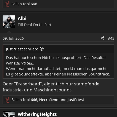
Fallen Idol 666
R
e
a
Albi
k
Till Deaf Do Us Part
t
i
o
09. Juli 2026
#43
n
e
JustPriest schrieb:
n
:
Das hat auch schon Hitchcock ausprobiert. Das Resultat
war
DIE VÖGEL
.
Wenn man nicht darauf achtet, merkt man das gar nicht.
Es gibt Soundeffekte, aber keinen klassischen Soundtrack.
Oder "Eraserhead", eigentlich nur stampfende
Industrie- und Maschinensounds.
Fallen Idol 666
,
Necrofiend
und
JustPriest
R
e
a
WitheringHeights
k