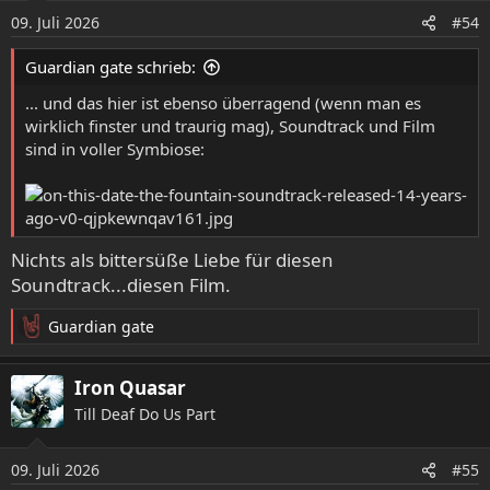
o
09. Juli 2026
#54
n
e
Guardian gate schrieb:
n
:
... und das hier ist ebenso überragend (wenn man es
wirklich finster und traurig mag), Soundtrack und Film
sind in voller Symbiose:
Nichts als bittersüße Liebe für diesen
Soundtrack...diesen Film.
Guardian gate
R
e
a
Iron Quasar
k
Till Deaf Do Us Part
t
i
o
09. Juli 2026
#55
n