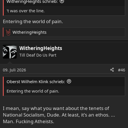
WitheringHeights schrieb:
n
:
't was over the line.
Entering the world of pain.
WitheringHeights
R
e
a
WitheringHeights
k
Till Deaf Do Us Part
t
i
o
09. Juli 2026
#46
n
e
Oberst Wilhelm Klink schrieb:
n
:
Entering the world of pain.
I mean, say what you want about the tenets of
National Socialism, Dude. At least, it's an ethos. ...
Man. Fucking Atheists.