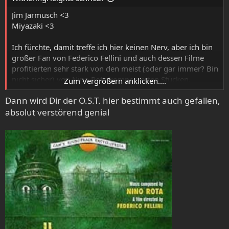
n
:
Jim Jarmusch <3
Miyazaki <3
Ich fürchte, damit treffe ich hier keinen Nerv, aber ich bin
großer Fan von Federico Fellini und auch dessen Filme
profitierten sehr stark von den meist (oder gar immer? Bin
nicht sicher) von Nino Rota komponierten Stücken.
Zum Vergrößern anklicken....
Das oft zirkushafte, theatralische Element treibt die
Dann wird Dir der O.S.T. hier bestimmt auch gefallen,
traumhaft-überdrehten Bilder und filmischen Kniffe fiebrig
absolut verstörend genial
voran; um danach dann untermalend sozusagen Slice-of-
Life-Szenen nahezubringen wie selbsterlebte
Erinnerungen aus einem früheren Leben, hin und wieder
geht's auch in düster-luzide Gefilde.
Ein echtes Traumpaar!
Besonders zum Forum passend sei hier "Satyricon"
erwähnt, dieser Fiebertraum aus dem antiken Rom.