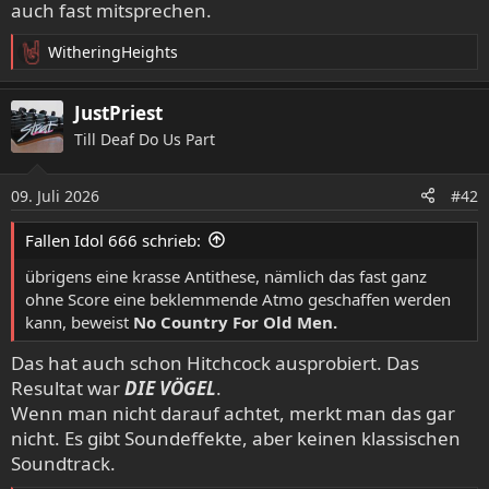
auch fast mitsprechen.
WitheringHeights
R
e
a
JustPriest
k
Till Deaf Do Us Part
t
i
o
09. Juli 2026
#42
n
e
Fallen Idol 666 schrieb:
n
:
übrigens eine krasse Antithese, nämlich das fast ganz
ohne Score eine beklemmende Atmo geschaffen werden
kann, beweist
No
Country
For
Old
Men.
Das hat auch schon Hitchcock ausprobiert. Das
Resultat war
DIE VÖGEL
.
Wenn man nicht darauf achtet, merkt man das gar
nicht. Es gibt Soundeffekte, aber keinen klassischen
Soundtrack.