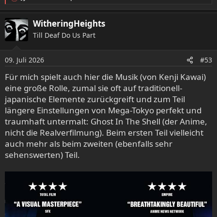
R
e
a
WitheringHeights
k
Till Deaf Do Us Part
t
i
o
09. Juli 2026
#53
n
e
Für mich spielt auch hier die Musik (von Kenji Kawai)
n
eine große Rolle, zumal sie oft auf traditionell-
:
japanische Elemente zurückgreift und zum Teil
längere Einstellungen von Mega-Tokyo perfekt und
traumhaft untermalt: Ghost In The Shell (der Anime,
nicht die Realverfilmung). Beim ersten Teil vielleicht
auch mehr als beim zweiten (ebenfalls sehr
sehenswerten) Teil.