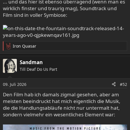
... und das hier ist ebenso überragend (wenn man es
n
wirklich finster und traurig mag), Soundtrack und
:
Film sind in voller Symbiose:
Iron Quasar
R
e
a
Sandman
k
Till Deaf Do Us Part
t
i
o
09. Juli 2026
#52
n
e
Den Film hab ich damals zigmal gesehen, aber am
n
meisten beeindruckt hat mich eigentlich die Musik,
:
die die Handlungsabläufe nicht nur untermalt hat,
sondern vielmehr ein wesentliches Element war: