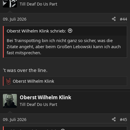
Till Deaf Do Us Part
t
i
o
09. Juli 2026
#44
n
e
Oberst Wilhelm Klink schrieb:
n
:
Bei Trainspotting bin ich nicht ganz so sicher, was die
Zitate angeht, aber beim Großen Lebowski kann ich auch
fast mitsprechen.
't was over the line.
Oberst Wilhelm Klink
R
e
a
Oberst Wilhelm Klink
k
Till Deaf Do Us Part
t
i
o
09. Juli 2026
#45
n
e