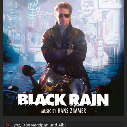
Jynz
,
IronMarzipan
und
Albi