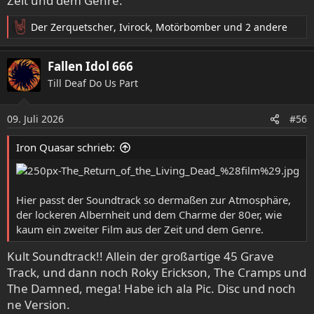
Zeit und dem Genre.
Der Zerquetscher
,
Ivirock
,
Motörbomber
und 2 andere
R
e
a
Fallen Idol 666
k
Till Deaf Do Us Part
t
i
o
09. Juli 2026
#56
n
e
Iron Quasar schrieb:
n
:
Hier passt der Soundtrack so dermaßen zur Atmosphäre,
der lockeren Albernheit und dem Charme der 80er, wie
kaum ein zweiter Film aus der Zeit und dem Genre.
Kult Soundtrack!! Allein der großartige 45 Grave
Track, und dann noch Roky Erickson, The Cramps und
The Damned, mega! Habe ich ala Pic. Disc und noch
ne Version.