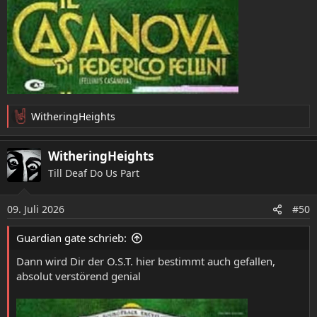
WitheringHeights
R
e
a
WitheringHeights
k
Till Deaf Do Us Part
t
i
o
09. Juli 2026
#50
n
e
Guardian gate schrieb:
n
:
Dann wird Dir der O.S.T. hier bestimmt auch gefallen,
absolut verstörend genial