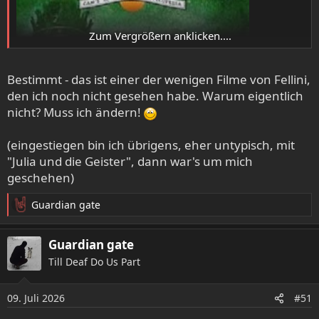
Zum Vergrößern anklicken....
Bestimmt - das ist einer der wenigen Filme von Fellini,
den ich noch nicht gesehen habe. Warum eigentlich
nicht? Muss ich ändern!
(eingestiegen bin ich übrigens, eher untypisch, mit
"Julia und die Geister", dann war's um mich
geschehen)
Guardian gate
R
e
a
Guardian gate
k
Till Deaf Do Us Part
t
i
o
09. Juli 2026
#51
n
e