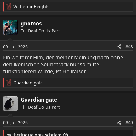
WitheringHeights
R
e
a
gnomos
k
Till Deaf Do Us Part
t
i
o
09. Juli 2026
#48
n
e
Ein weiterer Film, der meiner Meinung nach ohne
n
den ikonischen Soundtrack nur so mittel
:
funktionieren würde, ist Hellraiser.
Guardian gate
R
e
a
Guardian gate
k
Till Deaf Do Us Part
t
i
o
09. Juli 2026
#49
n
e
WitheringHeights schrieb: