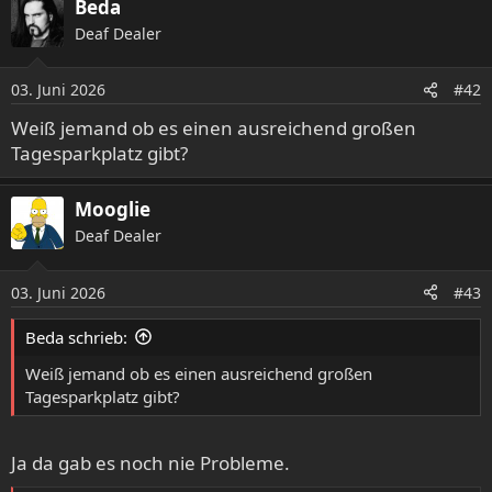
Beda
k
Deaf Dealer
t
i
o
03. Juni 2026
#42
n
e
Weiß jemand ob es einen ausreichend großen
n
Tagesparkplatz gibt?
:
Mooglie
Deaf Dealer
03. Juni 2026
#43
Beda schrieb:
Weiß jemand ob es einen ausreichend großen
Tagesparkplatz gibt?
Ja da gab es noch nie Probleme.