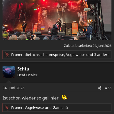
Zuletzt bearbeitet:
04. Juni 2026
Proner
,
dieLachsschaumspeise
,
Vogelwiese
und 3 andere
R
e
a
Schtu
k
Deaf Dealer
t
i
o
04. Juni 2026
#56
n
e
Ist schon wieder so geil hier
n
:
Proner
,
Vogelwiese
und
Gaimchú
R