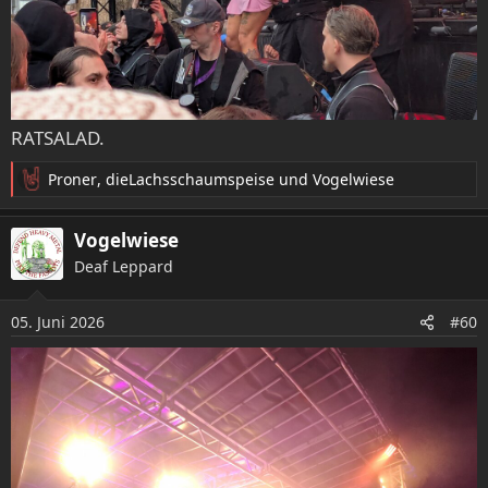
RATSALAD.
Proner
,
dieLachsschaumspeise
und
Vogelwiese
R
e
a
Vogelwiese
k
Deaf Leppard
t
i
o
05. Juni 2026
#60
n
e
n
: