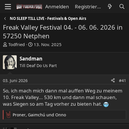
Anmelden
Registrieren
NO SLEEP TILL LIVE - Festivals & Open Airs
Freak Valley Festival 04. - 06. 06. 2026 in
57250 Netphen
E
E
Todfried
13. Nov. 2025
r
r
s
s
Sandman
t
t
Till Deaf Do Us Part
e
e
l
l
l
l
03. Juni 2026
#41
e
t
So, ich mach mich dann mal auffen Weg zu meinem
r
a
10. Freak Valley... 530 km und dann mal schauen,
m
was Siegen so am Tag vorher zu bieten hat.
Proner
,
Gaimchú
und
Onno
R
e
a