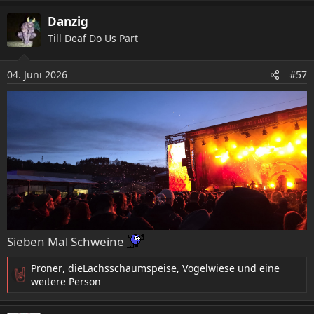
e
a
Danzig
k
Till Deaf Do Us Part
t
i
o
04. Juni 2026
#57
n
e
n
:
Sieben Mal Schweine
Proner
,
dieLachsschaumspeise
,
Vogelwiese
und eine
R
weitere Person
e
a