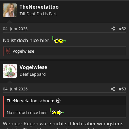
TheNervetattoo
Till Deaf Do Us Part
04. Juni 2026
#52
Na ist doch nice hier.
Vogelwiese
R
e
a
Vogelwiese
k
Deaf Leppard
t
i
o
04. Juni 2026
#53
n
e
TheNervetattoo schrieb:
n
:
Na ist doch nice hier.
Weniger Regen wäre nicht schlecht aber wenigstens