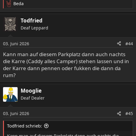
Beda
R
e
a
Todfried
k
Deaf Leppard
t
i
o
03. Juni 2026
#44
n
e
Kann man auf diesem Parkplatz dann auch nachts
n
die Karre (Caddy alles Camper) stehen lassen und in
:
der Karre dann pennen oder fukken die dann da
rum?
Mooglie
Deaf Dealer
03. Juni 2026
#45
Todfried schrieb:
Kann man auf diesem Parkplatz dann auch nachts die