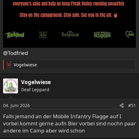
@Todfried
Vogelwiese
R
e
a
Vogelwiese
k
Deaf Leppard
t
i
o
04. Juni 2026
#51
n
e
Falls jemand an der Mobile Infantry Flagge auf I
n
vorbei kommt gerne aufn Bier vorbei sind nochn paar
:
andere im Camp aber wird schon