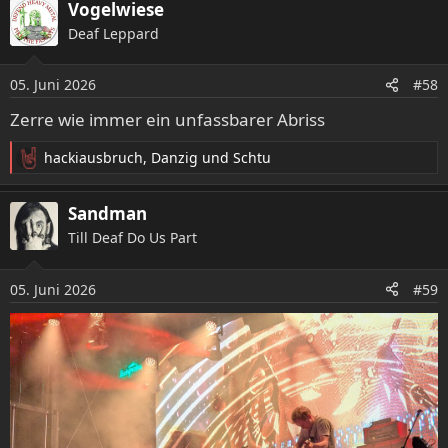
Vogelwiese
k
t
Deaf Leppard
i
o
05. Juni 2026
n
#58
e
Zerre wie immer ein unfassbarer Abriss
n
:
hackiausbruch
,
Danzig
und
Schtu
R
e
a
Sandman
k
Till Deaf Do Us Part
t
i
o
05. Juni 2026
#59
n
e
n
: