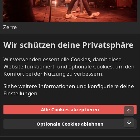
Zerre
dieLachsschaumspeise
R
Wir schützen deine Privatsphäre
e
a
Erste
Letzte
Vorherige
3 von 6
Nächste
Wir verwenden essentielle
Cookies
, damit diese
k
t
Website funktioniert, und optionale Cookies, um den
Du musst dich einloggen oder registrieren, um hier zu
i
antworten.
Komfort bei der Nutzung zu verbessern.
o
n
Siehe weitere Informationen und konfiguriere deine
LinkedIn
E-Mail
Link
Teilen:
e
Einstellungen
n
:
NO SLEEP TILL LIVE - Festivals & Open Airs
Alle Cookies akzeptieren
Obe
Cookies
Unt
Optionale Cookies ablehnen
Kontakt
Nutzungsbedingungen
Datenschutz
Hilfe und Impressum
Start
R
S