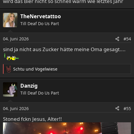
wird das Bier nicht so schnell warm wie letztes Jahr
TheNervetattoo
Till Deaf Do Us Part
04. Juni 2026
#54
sind ja nicht aus Zucker hätte meine Oma gesagt....
Schtu
und
Vogelwiese
R
e
a
Danzig
k
Till Deaf Do Us Part
t
i
o
04. Juni 2026
#55
n
e
Stoned fckn Jesus, Alter!!
n
: