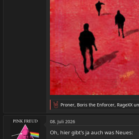
Proner
,
Boris the Enforcer
,
RageXX
un
R
e
a
08. Juli 2026
k
t
Oh, hier gibt's ja auch was Neues:
i