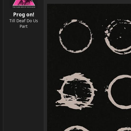
o
n
Prog on!
e
n
Till Deaf Do Us
:
Part