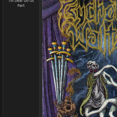
Till Deaf Do Us
Part