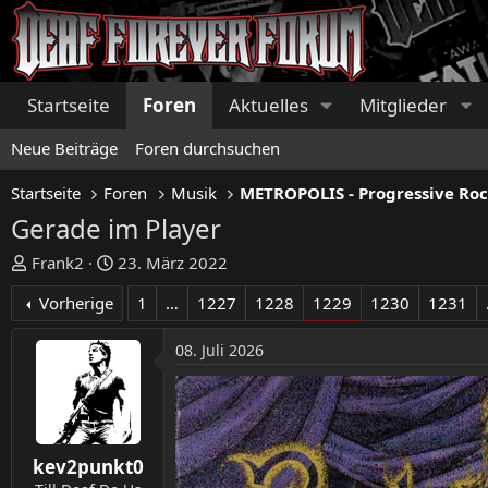
Startseite
Foren
Aktuelles
Mitglieder
Neue Beiträge
Foren durchsuchen
Startseite
Foren
Musik
Gerade im Player
E
E
Frank2
23. März 2022
r
r
Vorherige
1
…
1227
1228
1229
1230
1231
s
s
t
t
08. Juli 2026
e
e
l
l
l
l
e
t
r
a
kev2punkt0
m