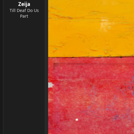
Zeija
e
n
Till Deaf Do Us
:
Part