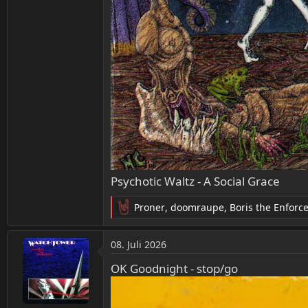
Psychotic Waltz - A Social Grace
Proner
,
doomraupe
,
Boris the Enforc
R
e
a
08. Juli 2026
k
t
OK Goodnight - stop/go
i
o
n