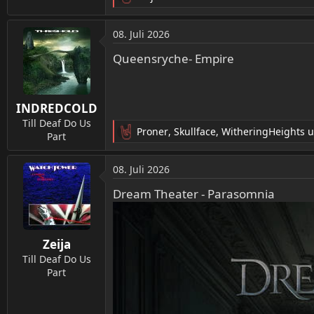
R
e
a
08. Juli 2026
k
t
Queensryche- Empire
i
o
n
INDREDCOLD
e
n
Till Deaf Do Us
Proner
,
Skullface
,
WitheringHeights
u
:
Part
R
e
a
08. Juli 2026
k
t
Dream Theater - Parasomnia
i
o
n
Zeija
e
n
Till Deaf Do Us
:
Part