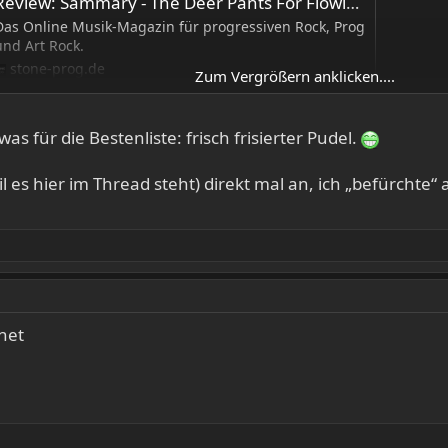
eview: Sammary - The Deer Pants For Flowing Streams (2025) - STONE PROG
Das Online Musik-Magazin für progressiven Rock, Prog
und Art Rock.
stone-prog.de
Zum Vergrößern anklicken....
as für die Bestenliste: frisch frisierter Pudel.
es hier im Thread steht) direkt mal an, ich „befürchte“ a
anet