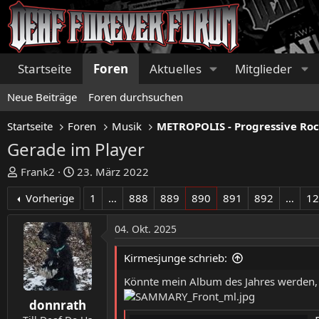
Startseite
Foren
Aktuelles
Mitglieder
Neue Beiträge
Foren durchsuchen
Startseite
Foren
Musik
Gerade im Player
E
E
Frank2
23. März 2022
r
r
Vorherige
1
…
888
889
890
891
892
…
1
s
s
t
t
04. Okt. 2025
e
e
l
l
Kirmesjunge schrieb:
l
l
e
t
Könnte mein Album des Jahres werden,
r
a
donnrath
m