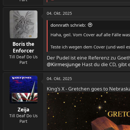
e
a
04. Okt. 2025
k
t
donnrath schrieb:
i
o
Haha, geil. Vom Cover auf alle Fälle was 
n
Boris the
e
Teste ich wegen dem Cover (und weil es h
n
Enforcer
:
Till Deaf Do Us
Der Pudel ist eine Referenz zu Goeth
Part
@Kirmesjunge
Hast du die CD, gibt 
04. Okt. 2025
King's X - Gretchen goes to Nebrask
Zeija
Till Deaf Do Us
Part