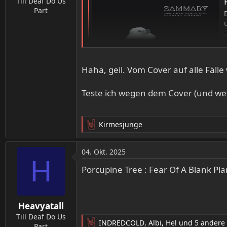
R
Till Deaf Do Us
Part
Haha, geil. Vom Cover auf alle Fälle w
Teste ich wegen dem Cover (und weil 
Kirmesjunge
R
e
a
04. Okt. 2025
k
H
t
Porcupine Tree : Fear Of A Blank Pl
i
o
n
Heavyatall
e
n
Till Deaf Do Us
INDREDCOLD
,
Albi
,
Hel
und 5 andere
:
Part
R