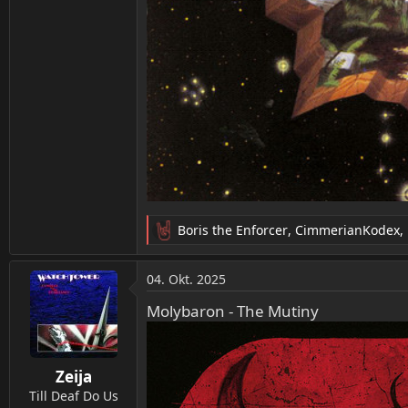
Boris the Enforcer
,
CimmerianKodex
,
R
e
a
04. Okt. 2025
k
t
Molybaron - The Mutiny
i
o
n
Zeija
e
n
Till Deaf Do Us