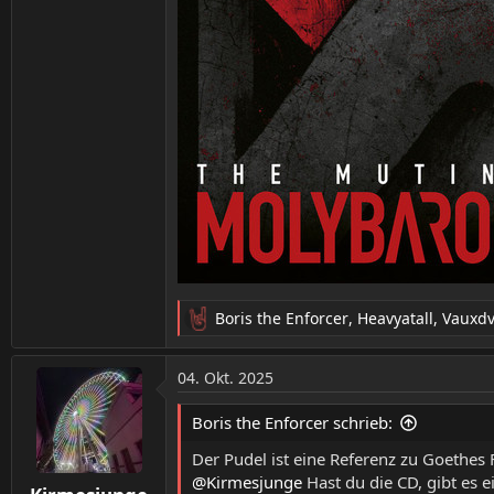
Boris the Enforcer
,
Heavyatall
,
Vauxdv
R
e
a
04. Okt. 2025
k
t
Boris the Enforcer schrieb:
i
o
Der Pudel ist eine Referenz zu Goethes F
n
@Kirmesjunge
Hast du die CD, gibt es e