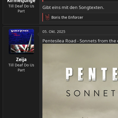
Kirmesjunge
e
n
Till Deaf Do Us
Gibt eins mit den Songtexten.
:
Part
Boris the Enforcer
R
e
a
05. Okt. 2025
k
t
Pentesilea Road - Sonnets from the
i
o
n
Zeija
e
n
Till Deaf Do Us
:
Part