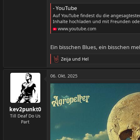
- YouTube
Auf YouTube findest du die angesagtest
Inhalte hochladen und mit Freunden oder
www.youtube.com
Ein bisschen Blues, ein bisschen me
Zeija
und
Hel
R
e
a
06. Okt. 2025
k
t
i
o
n
kev2punkt0
e
n
Till Deaf Do Us
:
Part