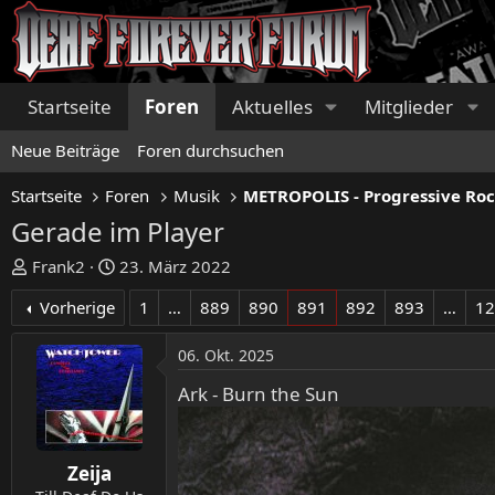
Startseite
Foren
Aktuelles
Mitglieder
Neue Beiträge
Foren durchsuchen
Startseite
Foren
Musik
Gerade im Player
E
E
Frank2
23. März 2022
r
r
Vorherige
1
…
889
890
891
892
893
…
1
s
s
t
t
06. Okt. 2025
e
e
l
l
Ark - Burn the Sun
l
l
e
t
r
a
Zeija
m