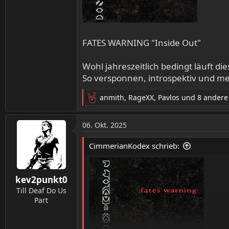
FATES WARNING "Inside Out"
Wohl jahreszeitlich bedingt läuft di
So versponnen, introspektiv und m
anmith
,
RageXX
,
Pavlos
und 8 andere
R
e
a
06. Okt. 2025
k
t
CimmerianKodex schrieb:
i
o
n
kev2punkt0
e
n
Till Deaf Do Us
:
Part