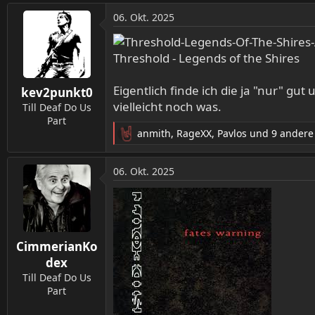
a
06. Okt. 2025
k
t
i
Threshold - Legends of the Shires
o
n
Eigentlich finde ich die ja "nur" g
kev2punkt0
e
vielleicht noch was.
n
Till Deaf Do Us
:
Part
anmith
,
RageXX
,
Pavlos
und 9 andere
R
e
a
06. Okt. 2025
k
t
i
o
n
CimmerianKo
e
n
dex
:
Till Deaf Do Us
Part