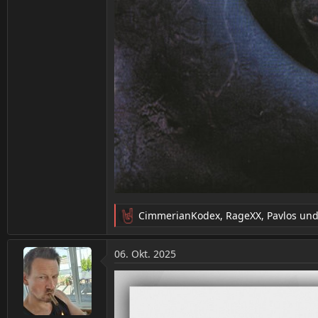
CimmerianKodex
,
RageXX
,
Pavlos
und
R
e
a
06. Okt. 2025
k
t
i
o
n