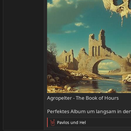
Agropelter - The Book of Hours
Perfektes Album um langsam in den
Pavlos
und
Hel
R
e