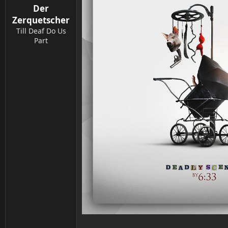
Der
e
n
Zerquetscher
:
Till Deaf Do Us
Part