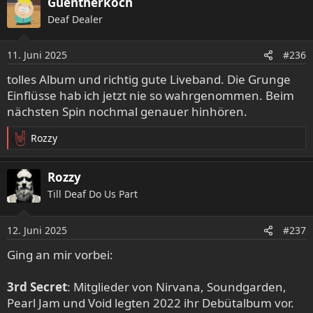
Guentherkoch
k
Deaf Dealer
t
i
o
11. Juni 2025
#236
n
e
tolles Album und richtig gute Liveband. Die Grunge
n
Einflüsse hab ich jetzt nie so wahrgenommen. Beim
:
nächsten Spin nochmal genauer hinhören.
Rozzy
R
e
a
Rozzy
k
Till Deaf Do Us Part
t
i
o
12. Juni 2025
#237
n
e
Ging an mir vorbei:
n
:
3rd Secret
: Mitglieder von Nirvana, Soundgarden,
Pearl Jam und Void legten 2022 ihr Debütalbum vor.