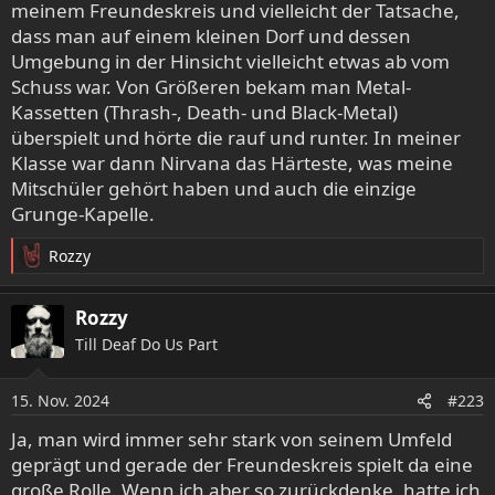
meinem Freundeskreis und vielleicht der Tatsache,
dass man auf einem kleinen Dorf und dessen
Umgebung in der Hinsicht vielleicht etwas ab vom
Schuss war. Von Größeren bekam man Metal-
Kassetten (Thrash-, Death- und Black-Metal)
überspielt und hörte die rauf und runter. In meiner
Klasse war dann Nirvana das Härteste, was meine
Mitschüler gehört haben und auch die einzige
Grunge-Kapelle.
Rozzy
R
e
a
Rozzy
k
Till Deaf Do Us Part
t
i
o
15. Nov. 2024
#223
n
e
Ja, man wird immer sehr stark von seinem Umfeld
n
geprägt und gerade der Freundeskreis spielt da eine
:
große Rolle. Wenn ich aber so zurückdenke, hatte ich