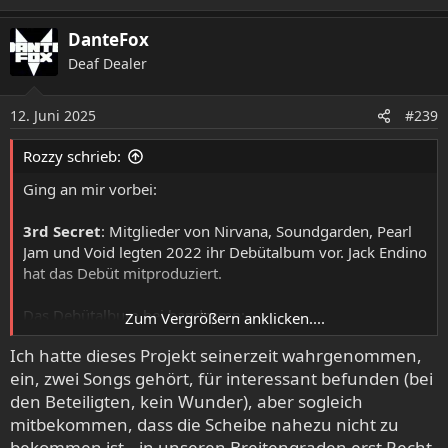
e
ladata alkuperäistä sisältöä ja jakaa kaiken ystäviesi,
a
perheesi ja koko maailman kanssa.
DanteFox
k
www.youtube.com
Deaf Dealer
t
i
o
3rd Secret — "I Choose Me" Live Performance at MoPOP
12. Juni 2025
#239
n
(Official)
e
Rozzy schrieb:
n
- YouTube
:
Ging an mir vorbei:
YouTubessa voit nauttia parhaista videoista ja musiikista,
ladata alkuperäistä sisältöä ja jakaa kaiken ystäviesi,
3rd Secret
: Mitglieder von Nirvana, Soundgarden, Pearl
perheesi ja koko maailman kanssa.
Jam und Void legten 2022 ihr Debütalbum vor. Jack Endino
www.youtube.com
hat das Debüt mitproduziert.
Das Debütalbum bei bandcamp:
Zum Vergrößern anklicken....
3rd Secret, by 3rd Secret
Ich hatte dieses Projekt seinerzeit wahrgenommen,
11 track album
ein, zwei Songs gehört, für interessant befunden (bei
3rdsecret.bandcamp.com
den Beteiligten, kein Wunder), aber sogleich
mitbekommen, dass die Scheibe nahezu nicht zu
bekommen ist...in unseren Breitengraden erst Recht