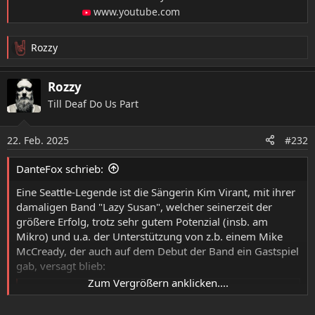
www.youtube.com
Rozzy
R
e
a
Rozzy
k
Till Deaf Do Us Part
t
i
o
22. Feb. 2025
#232
n
e
DanteFox schrieb:
n
:
Eine Seattle-Legende ist die Sängerin Kim Virant, mit ihrer
damaligen Band "Lazy Susan", welcher seinerzeit der
größere Erfolg, trotz sehr gutem Potenzial (insb. am
Mikro) und u.a. der Unterstützung von z.b. einem Mike
McCready, der auch auf dem Debut der Band ein Gastspiel
gab, versagt blieb:
Zum Vergrößern anklicken....
- YouTube
YouTubessa voit nauttia parhaista videoista ja musiikista,