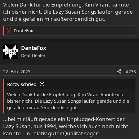
ladata alkuperäistä sisältöä ja jakaa kaiken ystäviesi,
Vielen Dank für die Empfehlung. Kim Virant kannte
perheesi ja koko maailman kanssa.
ich bisher nicht. Die Lazy Susan Songs laufen gerade
www.youtube.com
und die gefallen mir außerordentlich gut.
DanteFox
...nicht von ungefähr wurde sie auch zu dem Layne Staley
R
/ Mad-Season-Tribute "Sonic Solution" eingeladen, wo se
e
a
wiederum mit McCready kollaborierte...und durfte direkt
DanteFox
k
den Opener "Wake Up" zum Besten geben:
Deaf Dealer
t
i
- YouTube
o
22. Feb. 2025
#233
n
YouTubessa voit nauttia parhaista videoista ja musiikista,
e
ladata alkuperäistä sisältöä ja jakaa kaiken ystäviesi,
Rozzy schrieb:
n
perheesi ja koko maailman kanssa.
:
Vielen Dank für die Empfehlung. Kim Virant kannte ich
www.youtube.com
bisher nicht. Die Lazy Susan Songs laufen gerade und die
gefallen mir außerordentlich gut.
..die letzten Jahre macht die gute Kim solo, in derartiger
...bei mir läuft gerade ein Unplugged-Konzert der
Songwriter Pop/Alternative-Art weiter:
Lazy Susan, aus 1994, welches ich auch noch nicht
kannte...in relativ guter Qualität sogar:
She Got Out