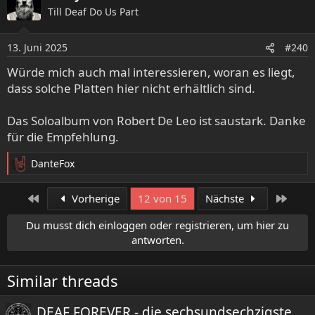
k
Till Deaf Do Us Part
t
i
o
13. Juni 2025
#240
n
e
Würde mich auch mal interessieren, woran es liegt,
n
dass solche Platten hier nicht erhältlich sind.
:
Das Soloalbum von Robert De Leo ist saustark. Danke
für die Empfehlung.
DanteFox
R
e
a
Erste
Letzt
Vorherige
12 von 15
Nächste
k
t
Du musst dich einloggen oder registrieren, um hier zu
i
antworten.
o
n
e
Similar threads
n
:
DEAF FOREVER - die sechsundsechzigste