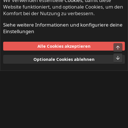
Wir verwenden essentielle
Cookies
, damit diese
Website funktioniert, und optionale Cookies, um den
Komfort bei der Nutzung zu verbessern.
Siehe weitere Informationen und konfiguriere deine
NO CLASS - Alternative & Indie
Einstellungen
Cookies
Alle Cookies akzeptieren
Obe
Kontakt
Nutzungsbedingungen
Datenschutz
Hilfe und Impressum
Start
R
Unt
Optionale Cookies ablehnen
S
S
®
Community platform by XenForo
© 2010-2024 XenForo Ltd.