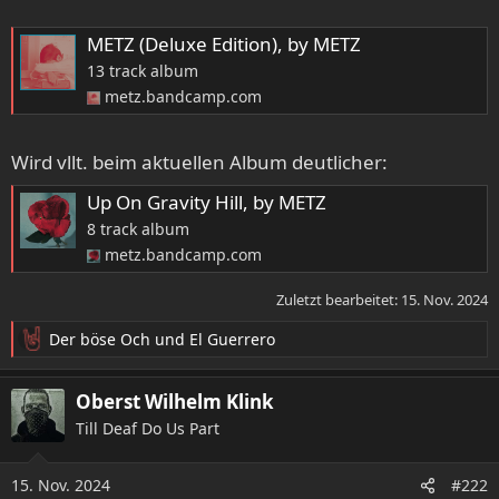
METZ (Deluxe Edition), by METZ
13 track album
metz.bandcamp.com
Wird vllt. beim aktuellen Album deutlicher:
Up On Gravity Hill, by METZ
8 track album
metz.bandcamp.com
Zuletzt bearbeitet:
15. Nov. 2024
Der böse Och
und
El Guerrero
R
e
a
Oberst Wilhelm Klink
k
Till Deaf Do Us Part
t
i
o
15. Nov. 2024
#222
n