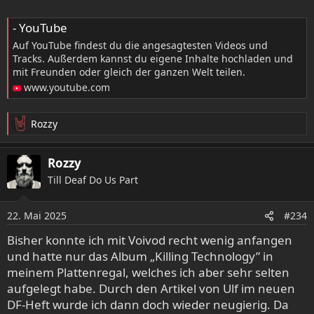
Provided to YouTube by DistroKidShe Got Out ·
Kim Virant · Max Rose · Max Rose · Kim Virant ·
- YouTube
Gary Westlake · Kathy Moore · Jeff Rouse · Chris
Auf YouTube findest du die angesagtesten Videos und
Friel · Kathy ...
Tracks. Außerdem kannst du eigene Inhalte hochladen und
www.youtube.com
mit Freunden oder gleich der ganzen Welt teilen.
www.youtube.com
Rozzy
R
e
a
Rozzy
k
Till Deaf Do Us Part
t
i
o
22. Mai 2025
#234
n
e
Bisher konnte ich mit Voivod recht wenig anfangen
n
und hatte nur das Album „Killing Technology” in
:
meinem Plattenregal, welches ich aber sehr selten
aufgelegt habe. Durch den Artikel von Ulf im neuen
DF-Heft wurde ich dann doch wieder neugierig. Da