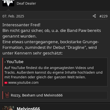
Deaf Dealer
t
i
o
07. Feb. 2025
#229
n
e
Interessanter Fred!
n
Bin nicht ganz sicher, ob, u.a. die Band Paw bereits
:
genannt wurden.
Eine etwas untergegangene, bockstarke Grunge-
Formation, zumindest ihr Debut "Dragline", wird
unter Kennern sehr geschätzt:
- YouTube
Auf YouTube findest du die angesagtesten Videos und
Tracks. Außerdem kannst du eigene Inhalte hochladen und
mit Freunden oder gleich der ganzen Welt teilen.
www.youtube.com
Rozzy
,
Bexham
und
Melvins666
R
e
a
Melvins666