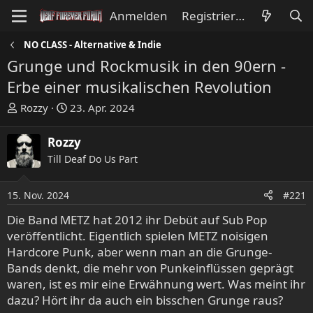
Anmelden
Registrieren
NO CLASS - Alternative & Indie
Grunge und Rockmusik in den 90ern -
Erbe einer musikalischen Revolution
E
E
Rozzy
23. Apr. 2024
r
r
s
s
Rozzy
t
t
Till Deaf Do Us Part
e
e
l
l
l
l
15. Nov. 2024
#221
e
t
Die Band METZ hat 2012 ihr Debüt auf Sub Pop
r
a
veröffentlicht. Eigentlich spielen METZ noisigen
m
Hardcore Punk, aber wenn man an die Grunge-
Bands denkt, die mehr von Punkeinflüssen geprägt
waren, ist es mir eine Erwähnung wert. Was meint ihr
dazu? Hört ihr da auch ein bisschen Grunge raus?