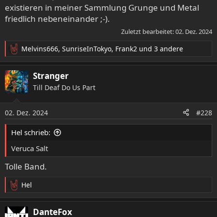
existieren in meiner Sammlung Grunge und Metal
friedlich nebeneinander ;-).
Zuletzt bearbeitet:
02. Dez. 2024
Melvins666
,
SunriseInTokyo
,
Frank2
und 3 andere
R
e
a
Stranger
k
Till Deaf Do Us Part
t
i
o
02. Dez. 2024
#228
n
e
Hel schrieb:
n
:
Veruca Salt
Tolle Band.
Hel
R
e
a
DanteFox
k