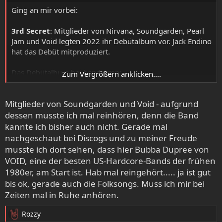
:
Ging an mir vorbei:
3rd Secret
: Mitglieder von Nirvana, Soundgarden, Pearl
Jam und Void legten 2022 ihr Debütalbum vor. Jack Endino
hat das Debüt mitproduziert.
Das Debütalbum bei bandcamp:
Zum Vergrößern anklicken....
3rd Secret, by 3rd Secret
11 track album
Mitglieder von Soundgarden und Void - aufgrund
3rdsecret.bandcamp.com
dessen musste ich mal reinhören, denn die Band
kannte ich bisher auch nicht. Gerade mal
nachgeschaut bei Discogs und zu meiner Freude
2023 wurde ein weiteres Album veröffentlicht, mit
musste ich dort sehen, dass hier Bubba Dupree von
weniger Folkeinfluss: The 2nd 3rd Secret. Jack Endino war
VOID, eine der besten US-Hardcore-Bands der frühen
auch beim zweiten Album beteiligt. Beim Song “So Close”
wird er als Co-Autor angegeben.
1980er, am Start ist. Hab mal reingehört..... ja ist gut
bis ok, gerade auch die Folksongs. Muss ich mir bei
3rd Secret "Lies Fade Away" (Live in-studio)
Zeiten mal in Ruhe anhören.
- YouTube
Rozzy
R
YouTubessa voit nauttia parhaista videoista ja musiikista,