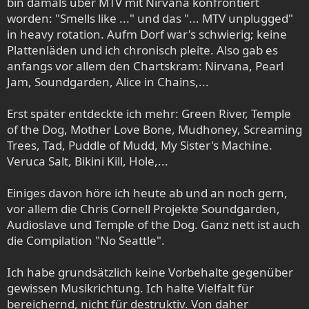
bin damals über MTV mit Nirvana konfrontiert
worden: "Smells like ..." und das "... MTV unplugged"
in heavy rotation. Aufm Dorf war's schwierig; keine
Plattenläden und ich chronisch pleite. Also gab es
anfangs vor allem den Chartskram: Nirvana, Pearl
Jam, Soundgarden, Alice in Chains,...
Erst später entdeckte ich mehr: Green River, Temple
of the Dog, Mother Love Bone, Mudhoney, Screaming
Trees, Tad, Puddle of Mudd, My Sister's Machine.
Veruca Salt, Bikini Kill, Hole,...
Einiges davon höre ich heute ab und an noch gern,
vor allem die Chris Cornell Projekte Soundgarden,
Audioslave und Temple of the Dog. Ganz nett ist auch
die Compilation "No Seattle".
Ich habe grundsätzlich keine Vorbehalte gegenüber
gewissen Musikrichtung. Ich halte Vielfalt für
bereichernd, nicht für destruktiv. Von daher