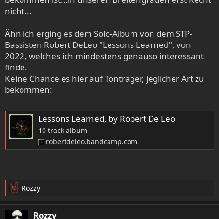
2023 wurde ein weiteres Album veröffentlicht, mit
nicht...
weniger Folkeinfluss: The 2nd 3rd Secret. Jack Endino war
auch beim zweiten Album beteiligt. Beim Song “So Close”
wird er als Co-Autor angegeben.
Ähnlich erging es dem Solo-Album von dem STP-
Bassisten Robert DeLeo "Lessons Learned", von
3rd Secret "Lies Fade Away" (Live in-studio)
2022, welches ich mindestens genauso interessant
finde.
- YouTube
Keine Chance es hier auf Tonträger, jeglicher Art zu
YouTubessa voit nauttia parhaista videoista ja musiikista,
bekommen:
ladata alkuperäistä sisältöä ja jakaa kaiken ystäviesi,
perheesi ja koko maailman kanssa.
www.youtube.com
Lessons Learned, by Robert De Leo
10 track album
3rd Secret — "I Choose Me" Live Performance at MoPOP
robertdeleo.bandcamp.com
(Official)
- YouTube
YouTubessa voit nauttia parhaista videoista ja musiikista,
ladata alkuperäistä sisältöä ja jakaa kaiken ystäviesi,
Rozzy
R
perheesi ja koko maailman kanssa.
e
www.youtube.com
a
Rozzy