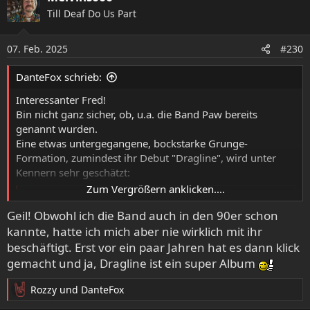
k
Till Deaf Do Us Part
t
i
o
07. Feb. 2025
#230
n
e
DanteFox schrieb:
n
:
Interessanter Fred!
Bin nicht ganz sicher, ob, u.a. die Band Paw bereits
genannt wurden.
Eine etwas untergegangene, bockstarke Grunge-
Formation, zumindest ihr Debut "Dragline", wird unter
Kennern sehr geschätzt:
Zum Vergrößern anklicken....
- YouTube
Auf YouTube findest du die angesagtesten Videos und
Geil! Obwohl ich die Band auch in den 90er schon
Tracks. Außerdem kannst du eigene Inhalte hochladen
kannte, hatte ich mich aber nie wirklich mit ihr
und mit Freunden oder gleich der ganzen Welt teilen.
beschäftigt. Erst vor ein paar Jahren hat es dann klick
www.youtube.com
gemacht und ja, Dragline ist ein super Album
Rozzy
und
DanteFox
R
e