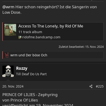
n
e
@wrm
Hier schon reingehört? Ist die Sängerin von
n
Low Dose.
:
Access To The Lonely, by Rid Of Me
11 track album
ridofme.bandcamp.com
Zuletzt bearbeitet:
15. Nov. 2024
wrm
und
Der böse Och
R
e
a
Rozzy
k
Till Deaf Do Us Part
t
i
o
20. Nov. 2024
#225
n
e
PRINCE OF LILIES - Zephyring
n
von Prince Of Lilies
:
veröffentlicht am 19. November 2024