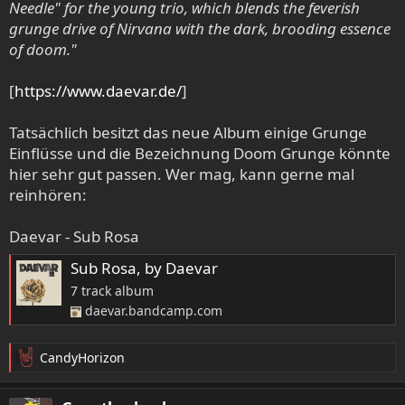
Needle" for the young trio, which blends the feverish
grunge drive of Nirvana with the dark, brooding essence
of doom."
[
https://www.daevar.de/
]
Tatsächlich besitzt das neue Album einige Grunge
Einflüsse und die Bezeichnung Doom Grunge könnte
hier sehr gut passen. Wer mag, kann gerne mal
reinhören:
Daevar - Sub Rosa
Sub Rosa, by Daevar
7 track album
daevar.bandcamp.com
CandyHorizon
R
e
a