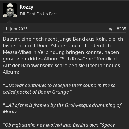
a
Rozzy
k
Till Deaf Do Us Part
t
i
o
11. Juni 2025
#235
n
e
Daevar, eine noch recht junge Band aus Köln, die ich
n
bisher nur mit Doom/Stoner und mit ordentlich
:
Messa-Vibes in Verbindung bringen konnte, haben
gerade ihr drittes Album "Sub Rosa" veröffentlicht.
Auf der Bandwebseite schreiben sie über ihr neues
Album:
"...Daevar continues to redefine their sound in the so-
called pocket of Doom Grunge."
"...All of this is framed by the Grohl-esque drumming of
Moritz."
"Oberg’s studio has evolved into Berlin's own "Space