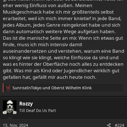
eher wenig Einfluss von außen. Meinen
Musikgeschmack habe ich mir größtenteils selbst
erarbeitet, weil ich mich immer knietief in jede Band,
jedes Album, jedes Genre reingekniet habe und sich
dann automatisch weitere Wege aufgetan haben.
Das ist die manische Seite an mir. Wenn ich etwas gut
finde, muss ich mich intensiv damit
auseinandersetzen und verstehen, warum eine Band
so klingt wie sie klingt, welche Einflüsse da sind und
was es hinter der Oberfläche noch alles zu entdecken
gibt. Was mir als Kind oder Jugendlicher wirklich gut
gefallen hat, gefällt mir auch heute noch.
SunriseInTokyo
und
Oberst Wilhelm Klink
R
e
a
Rozzy
k
Till Deaf Do Us Part
t
i
o
15. Nov. 2024
#224