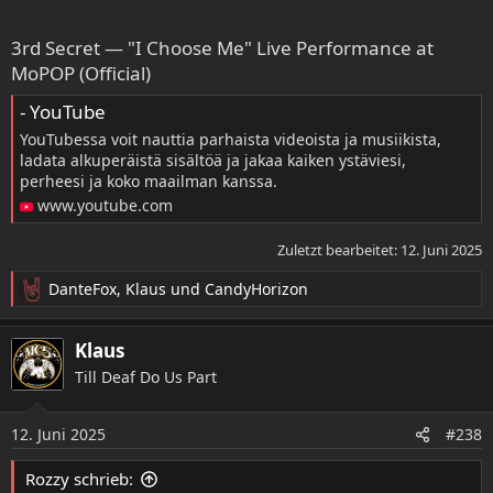
3rd Secret — "I Choose Me" Live Performance at
MoPOP (Official)
- YouTube
YouTubessa voit nauttia parhaista videoista ja musiikista,
ladata alkuperäistä sisältöä ja jakaa kaiken ystäviesi,
perheesi ja koko maailman kanssa.
www.youtube.com
Zuletzt bearbeitet:
12. Juni 2025
DanteFox
,
Klaus
und
CandyHorizon
R
e
a
Klaus
k
Till Deaf Do Us Part
t
i
o
12. Juni 2025
#238
n
e
Rozzy schrieb:
n