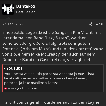
a
DanteFox
k
Deaf Dealer
t
i
o
22. Feb. 2025
#231
n
e
Eine Seattle-Legende ist die Sängerin Kim Virant, mit
n
ihrer damaligen Band "Lazy Susan", welcher
:
seinerzeit der größere Erfolg, trotz sehr gutem
Potenzial (insb. am Mikro) und u.a. der Unterstützung
von z.b. einem Mike McCready, der auch auf dem
Debut der Band ein Gastspiel gab, versagt blieb:
- YouTube
YouTubessa voit nauttia parhaista videoista ja musiikista,
ladata alkuperäistä sisältöä ja jakaa kaiken ystäviesi,
perheesi ja koko maailman kanssa.
www.youtube.com
...nicht von ungefähr wurde sie auch zu dem Layne