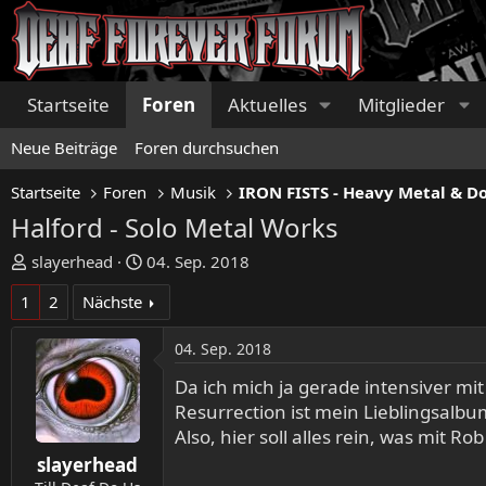
Startseite
Foren
Aktuelles
Mitglieder
Neue Beiträge
Foren durchsuchen
Startseite
Foren
Musik
Halford - Solo Metal Works
E
E
slayerhead
04. Sep. 2018
r
r
1
2
Nächste
s
s
t
t
04. Sep. 2018
e
e
l
l
Da ich mich ja gerade intensiver mi
l
l
Resurrection ist mein Lieblingsalbu
e
t
Also, hier soll alles rein, was mit 
r
a
slayerhead
m