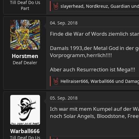
n
Till Deaf Do Us
slayerhead
,
Nordkreuz
,
Guardian
und
:
Part
R
e
a
04. Sep. 2018
k
t
Finde die War of Words ziemlich star
i
o
Damals 1993,der Metal God in der g
n
Vorprogramm,herrlich!!!!
Horstmen
e
n
Deaf Dealer
:
Aber auch Resurrection ist Mega!!!
Hellraiser666
,
Warball666
und
Damag
R
e
a
05. Sep. 2018
k
t
Ich war mit mem Kumpel auf der War
i
noch Solar Angels, Bloodstone, Free
o
n
Warball666
e
n
Till Deaf Do Us