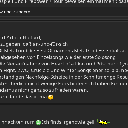
gespielt und Firepower + Tour beweisen einmal mehr, das
42
und 2 andere
rt Arthur Halford,
 zugeben, daß an-und-für-sich
f Metal und die Best Of namens Metal God Essentials au
r abgesehen von Einzelsongs wie der erste Solosong
 die Neuaufnahme von Heart of a Lion und Prisoner of yo
Fight, 2WO, Crucible und Winter Songs eher so lala, ne
anständigen Nachfolge-Scheibe in der Schnittmenge Resu
ob sicherlich nicht wenige Fans hinter sich haben könne
radamus nicht ganz so zufrieden waren.
 und fände das prima
eihnachten rum
Ich finds irgendwie geil