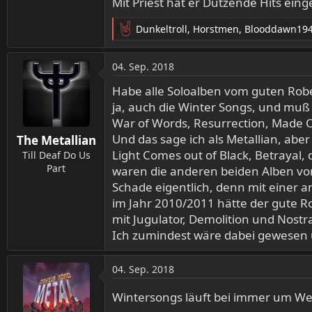
Mit Priest hat er Dutzende Hits ein
Dunkeltroll
,
Horstmen
,
Blooddawn19
R
e
a
04. Sep. 2018
k
t
Habe alle Soloalben vom guten Robe
i
ja, auch die Winter Songs, und muß
o
War of Words, Resurrection, Made O
n
Und das sage ich als Metallian, abe
The Metallian
e
Light Comes out of Black, Betrayal,
n
Till Deaf Do Us
:
Part
waren die anderen beiden Alben von 
Schade eigentlich, denn mit einer 
im Jahr 2010/2011 hätte der gute R
mit Jugulator, Demolition und Nost
Ich zumindest wäre dabei gewesen
04. Sep. 2018
Wintersongs läuft bei immer um W