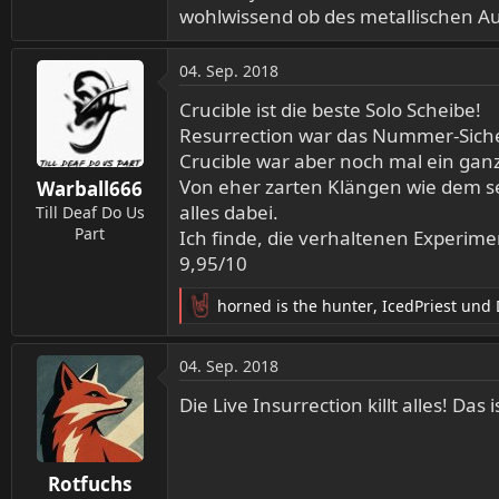
wohlwissend ob des metallischen Au
04. Sep. 2018
Crucible ist die beste Solo Scheibe!
Resurrection war das Nummer-Sicher
Crucible war aber noch mal ein gan
Von eher zarten Klängen wie dem se
Warball666
alles dabei.
Till Deaf Do Us
Part
Ich finde, die verhaltenen Experimen
9,95/10
horned is the hunter
,
IcedPriest
und
R
e
a
04. Sep. 2018
k
t
Die Live Insurrection killt alles! Das i
i
o
n
Rotfuchs
e