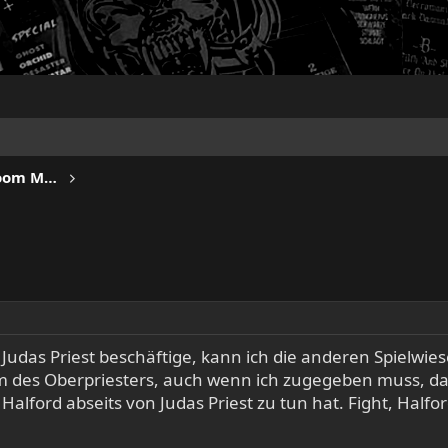
IRON FISTS - Heavy Metal & Doom Metal
t Judas Priest beschäftige, kann ich die anderen Spielwi
m des Oberpriesters, auch wenn ich zugegeben muss, das
Rob Halford abseits von Judas Priest zu tun hat. Fight, H