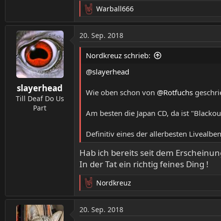
Warball666
R
e
a
20. Sep. 2018
k
t
Nordkreuz schrieb:
i
o
@slayerhead
n
slayerhead
e
Wie oben schon von
@Rotfuchs
geschrie
n
Till Deaf Do Us
:
Part
Am besten die Japan CD, da ist "Blacko
Definitiv eines der allerbesten Livealben
Hab ich bereits seit dem Erschein
In der Tat ein richtig feines Ding !
Nordkreuz
R
e
a
20. Sep. 2018
k