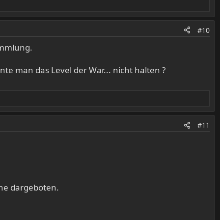
#10
ammlung.
nnte man das Level der War... nicht halten ?
#11
ine dargeboten.