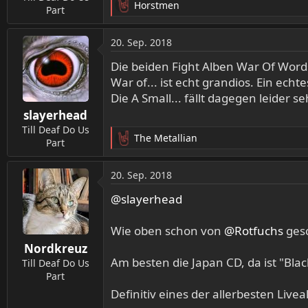
Horstmen
:
Part
R
e
a
20. Sep. 2018
k
t
Die beiden Fight Alben War Of Word
i
War of... ist echt grandios. Ein echt
o
Die A Small... fällt dagegen leider s
n
slayerhead
e
n
Till Deaf Do Us
The Metallian
:
Part
R
e
a
20. Sep. 2018
k
t
@slayerhead
i
o
Wie oben schon von
@Rotfuchs
gesc
n
Nordkreuz
e
Am besten die Japan CD, da ist "Bl
n
Till Deaf Do Us
:
Part
Definitiv eines der allerbesten Livea