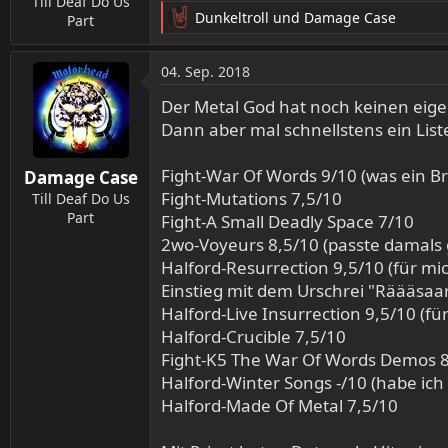
Till Deaf Do Us
Dunkeltroll
und
Damage Case
Part
R
e
a
04. Sep. 2018
k
t
Der Metal God hat noch keinen eig
i
Dann aber mal schnellstens ein Lis
o
n
Fight-War Of Words 9/10 (was ein Br
Damage Case
e
Fight-Mutations 7,5/10
n
Till Deaf Do Us
:
Part
Fight-A Small Deadly Space 7/10
2wo-Voyeurs 8,5/10 (passte damals 
Halford-Resurrection 9,5/10 (für 
Einstieg mit dem Urschrei "Räääsaa
Halford-Live Insurrection 9,5/10 (f
Halford-Crucible 7,5/10
Fight-K5 The War Of Words Demos 8
Halford-Winter Songs -/10 (habe ich
Halford-Made Of Metal 7,5/10