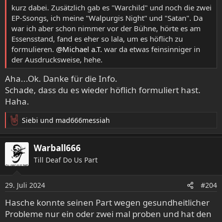
kurz dabei. Zusätzlich gab es "Warchild" und noch die zwei
EP-Ssongs, ich meine "Walpurgis Night" und "Satan". Da
war ich aber schon nimmer vor der Bühne, hörte es am
Essensstand, fand es eher so lala, um es höflich zu
formulieren.
@Michael a.T.
war da etwas feinsinniger in
der Ausdrucksweise, hehe.
Aha...Ok. Danke für die Info.
Schade, dass du es wieder höflich formuliert hast.
Haha.
Siebi
und
mad666messiah
R
e
a
Warball666
k
Till Deaf Do Us Part
t
i
o
29. Juli 2024
#204
n
e
Hasche konnte seinen Part wegen gesundheitlicher
n
Probleme nur ein oder zwei mal proben und hat den
: