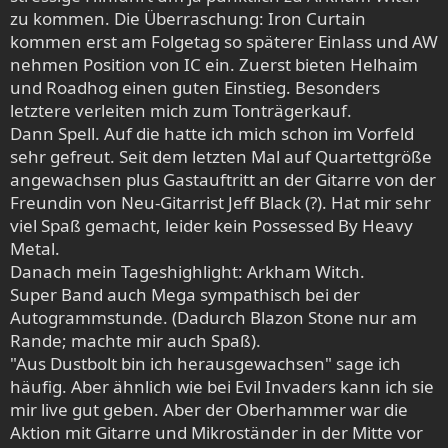
:
zu kommen. Die Überraschung: Iron Curtain
kommen erst am Folgetag so späterer Einlass und AW
nehmen Position von IC ein. Zuerst bieten Helhaim
und Roadhog einen guten Einstieg. Besonders
letztere verleiten mich zum Tonträgerkauf.
Dann Spell. Auf die hatte ich mich schon im Vorfeld
sehr gefreut. Seit dem letzten Mal auf Quartettgröße
angewachsen plus Gastauftritt an der Gitarre von der
Freundin von Neu-Gitarrist Jeff Black (?). Hat mir sehr
viel Spaß gemacht, leider kein Possessed By Heavy
Metal.
Danach mein Tageshighlight: Arkham Witch.
Super Band auch Mega sympathisch bei der
Autogrammstunde. (Dadurch Blazon Stone nur am
Rande; machte mir auch Spaß).
"Aus Dustbolt bin ich herausgewachsen" sage ich
häufig. Aber ähnlich wie bei Evil Invaders kann ich sie
mir live gut geben. Aber der Oberhammer war die
Aktion mit Gitarre und Mikroständer in der Mitte vor