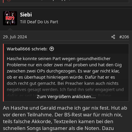
R
e
a
Siebi
k
Till Deaf Do Us Part
t
i
o
29. Juli 2024
#206
n
e
Warball666 schrieb:
n
:
Hasche konnte seinen Part wegen gesundheitlicher
Probleme nur ein oder zwei mal proben und hat den Gig
zwischen zwei OPs durchgezogen. Es war gar nicht klar,
ob er es überhaupt hinkriegen würde. Dafür hat er es
doch recht gut gemacht. Bei Preacher kann auch nichts
negatives gesagt werden. Ich fand ihn sehr engagiert und
dafür, er seit Jahrzehnten kaum noch auf der Bühne
Zum Vergrößern anklicken....
gestanden hat, fand ich seine Vorstellung ebenfalls prima.
An Hasche und Gerald mache ich gar nix fest. Hut ab
Und Sachen wie Black Demon, Genghis Khan oder Chains
vor deren Teilnahme. Der BS-Rest war für mich nix,
and Leather noch einmal so serviert zu bekommen hat mir
sehr gut gefallen. Für mich war's ne coole Geschichte.
teils falsche Akkorde, Textzeilen kamen bei den
schnellen Songs langsamer als die Noten. Dazu