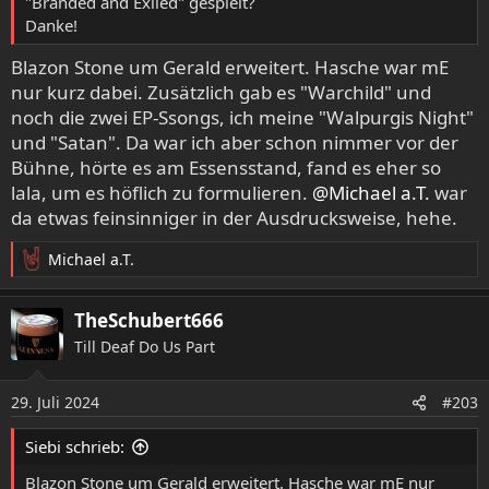
"Branded and Exiled" gespielt?
Danke!
Blazon Stone um Gerald erweitert. Hasche war mE
nur kurz dabei. Zusätzlich gab es "Warchild" und
noch die zwei EP-Ssongs, ich meine "Walpurgis Night"
und "Satan". Da war ich aber schon nimmer vor der
Bühne, hörte es am Essensstand, fand es eher so
lala, um es höflich zu formulieren.
@Michael a.T.
war
da etwas feinsinniger in der Ausdrucksweise, hehe.
Michael a.T.
R
e
a
TheSchubert666
k
Till Deaf Do Us Part
t
i
o
29. Juli 2024
#203
n
e
Siebi schrieb:
n
:
Blazon Stone um Gerald erweitert. Hasche war mE nur