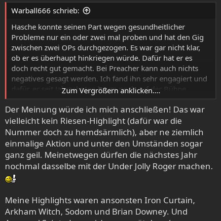
e
Warball666 schrieb:
n
:
Hasche konnte seinen Part wegen gesundheitlicher
Probleme nur ein oder zwei mal proben und hat den Gig
zwischen zwei OPs durchgezogen. Es war gar nicht klar,
ob er es überhaupt hinkriegen würde. Dafür hat er es
doch recht gut gemacht. Bei Preacher kann auch nichts
negatives gesagt werden. Ich fand ihn sehr engagiert und
dafür, er seit Jahrzehnten kaum noch auf der Bühne
Zum Vergrößern anklicken....
gestanden hat, fand ich seine Vorstellung ebenfalls prima.
Der Meinung würde ich mich anschließen! Das war
Und Sachen wie Black Demon, Genghis Khan oder Chains
vielleicht kein Riesen-Highlight (dafür war die
and Leather noch einmal so serviert zu bekommen hat mir
sehr gut gefallen. Für mich war's ne coole Geschichte.
Nummer doch zu hemdsärmlich), aber ne ziemlich
einmalige Aktion und unter den Umständen sogar
ganz geil. Meinetwegen dürfen die nächstes Jahr
nochmal dasselbe mit der Under Jolly Roger machen.
Meine Highlights waren ansonsten Iron Curtain,
Arkham Witch, Sodom und Brian Downey. Und