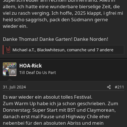
allem, ich hatte eine wunderbare bierselige Zeit, die
viel zu rasch verging. Ich hoffe, 2025 klappt, i gfrei mi
heid scho saggrisch, pack den Südmann gerne
wieder ein.
Danke Thomas! Danke Garten! Danke Norden!
Michael a.T.
,
Blackwhitesun
,
comanche
und 7 andere
R
e
a
HOA-Rick
k
Till Deaf Do Us Part
t
i
o
31. Juli 2024
#211
n
e
Es war wieder ein absolut tolles Festival.
n
Zum Warm Up habe ich ja schon geschrieben. Zum
:
Donnerstag: Super Start mit BST und Claymorean,
danach erst mal Pause und Highway Chile eher
nebenbei für den absoluten Abriss und mein