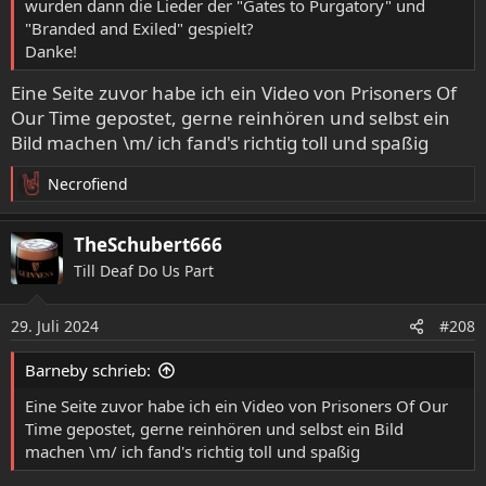
wurden dann die Lieder der "Gates to Purgatory" und
"Branded and Exiled" gespielt?
Danke!
Eine Seite zuvor habe ich ein Video von Prisoners Of
Our Time gepostet, gerne reinhören und selbst ein
Bild machen \m/ ich fand's richtig toll und spaßig
Necrofiend
R
e
a
TheSchubert666
k
Till Deaf Do Us Part
t
i
o
29. Juli 2024
#208
n
e
Barneby schrieb:
n
:
Eine Seite zuvor habe ich ein Video von Prisoners Of Our
Time gepostet, gerne reinhören und selbst ein Bild
machen \m/ ich fand's richtig toll und spaßig