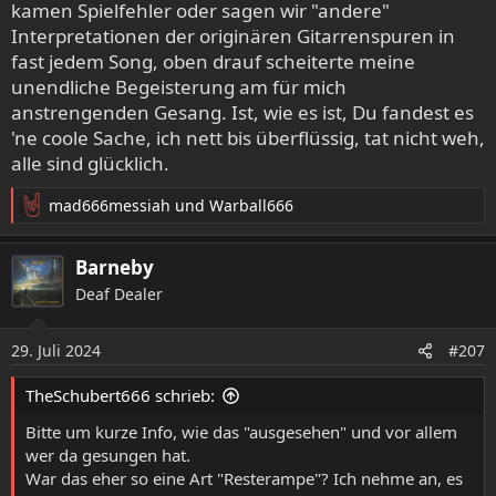
kamen Spielfehler oder sagen wir "andere"
Interpretationen der originären Gitarrenspuren in
fast jedem Song, oben drauf scheiterte meine
unendliche Begeisterung am für mich
anstrengenden Gesang. Ist, wie es ist, Du fandest es
'ne coole Sache, ich nett bis überflüssig, tat nicht weh,
alle sind glücklich.
mad666messiah
und
Warball666
R
e
a
Barneby
k
Deaf Dealer
t
i
o
29. Juli 2024
#207
n
e
TheSchubert666 schrieb:
n
:
Bitte um kurze Info, wie das "ausgesehen" und vor allem
wer da gesungen hat.
War das eher so eine Art "Resterampe"? Ich nehme an, es