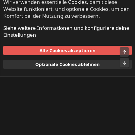
Wir verwenden essentielle
Cookies
, damit diese
Website funktioniert, und optionale Cookies, um den
Komfort bei der Nutzung zu verbessern.
Siehe weitere Informationen und konfiguriere deine
NO SLEEP TILL LIVE - Festivals & Open Airs
Einstellungen
Cookies
Alle Cookies akzeptieren
Obe
Kontakt
Nutzungsbedingungen
Datenschutz
Hilfe und Impressum
Start
R
Unt
Optionale Cookies ablehnen
S
S
®
Community platform by XenForo
© 2010-2024 XenForo Ltd.