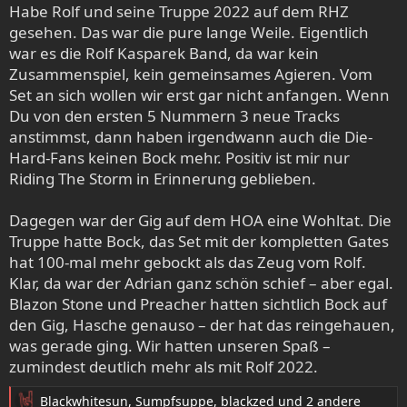
Habe Rolf und seine Truppe 2022 auf dem RHZ
n
gesehen. Das war die pure lange Weile. Eigentlich
:
war es die Rolf Kasparek Band, da war kein
Zusammenspiel, kein gemeinsames Agieren. Vom
Set an sich wollen wir erst gar nicht anfangen. Wenn
Du von den ersten 5 Nummern 3 neue Tracks
anstimmst, dann haben irgendwann auch die Die-
Hard-Fans keinen Bock mehr. Positiv ist mir nur
Riding The Storm in Erinnerung geblieben.
Dagegen war der Gig auf dem HOA eine Wohltat. Die
Truppe hatte Bock, das Set mit der kompletten Gates
hat 100-mal mehr gebockt als das Zeug vom Rolf.
Klar, da war der Adrian ganz schön schief – aber egal.
Blazon Stone und Preacher hatten sichtlich Bock auf
den Gig, Hasche genauso – der hat das reingehauen,
was gerade ging. Wir hatten unseren Spaß –
zumindest deutlich mehr als mit Rolf 2022.
Blackwhitesun
,
Sumpfsuppe
,
blackzed
und 2 andere