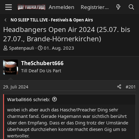
Anmelden
Registrieren
NO SLEEP TILL LIVE - Festivals & Open Airs
Headbangers Open Air 2024 (25.07. bis
27.07., Brande-Hörnerkirchen)
E
E
Spatenpauli
01. Aug. 2023
r
r
s
s
TheSchubert666
t
t
Till Deaf Do Us Part
e
e
l
l
l
l
29. Juli 2024
#201
e
t
Warball666 schrieb:
r
a
m
wobei ich aber auch das Hasche/Preacher Ding sehr
charmant fand. Gerade Hagemann war sichtlich berührt
über den Empfang. Dass er das Ding trotz der Umstände
überhaupt durchziehen konnte macht diesen Gig um so
wertvoller.