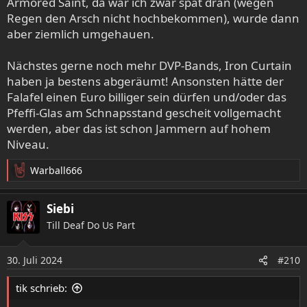
Armored Saint, da war ich zwar spät dran (wegen
Regen den Arsch nicht hochbekommen), wurde dann
aber ziemlich umgehauen.
Nächstes gerne noch mehr DVP-Bands, Iron Curtain
haben ja bestens abgeräumt! Ansonsten hätte der
Falafel einen Euro billiger sein dürfen und/oder das
Pfeffi-Glas am Schnapsstand gescheit vollgemacht
werden, aber das ist schon Jammern auf hohem
Niveau.
Warball666
R
e
a
Siebi
k
Till Deaf Do Us Part
t
i
o
30. Juli 2024
#210
n
e
tik schrieb:
n
: