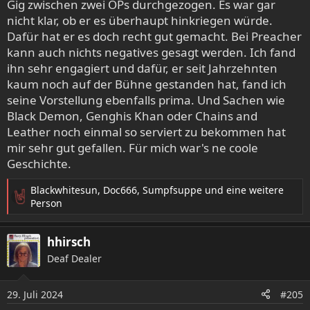
Gig zwischen zwei OPs durchgezogen. Es war gar
nicht klar, ob er es überhaupt hinkriegen würde.
Dafür hat er es doch recht gut gemacht. Bei Preacher
kann auch nichts negatives gesagt werden. Ich fand
ihn sehr engagiert und dafür, er seit Jahrzehnten
kaum noch auf der Bühne gestanden hat, fand ich
seine Vorstellung ebenfalls prima. Und Sachen wie
Black Demon, Genghis Khan oder Chains and
Leather noch einmal so serviert zu bekommen hat
mir sehr gut gefallen. Für mich war's ne coole
Geschichte.
Blackwhitesun
,
Doc666
,
Sumpfsuppe
und eine weitere
R
Person
e
a
hhirsch
k
t
Deaf Dealer
i
o
29. Juli 2024
n
#205
e