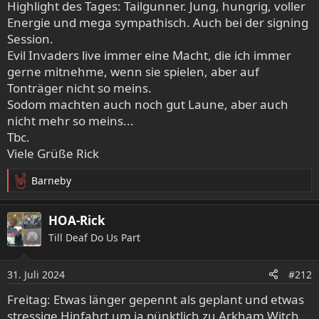
Highlight des Tages: Tailgunner. Jung, hungrig, voller
Energie und mega sympathisch. Auch bei der signing
Session.
Evil Invaders live immer eine Macht, die ich immer
gerne mitnehme, wenn sie spielen, aber auf
Tonträger nicht so meins.
Sodom machten auch noch gut Laune, aber auch
nicht mehr so meins...
Tbc.
Viele Grüße Rick
Barneby
R
e
a
HOA-Rick
k
Till Deaf Do Us Part
t
i
o
31. Juli 2024
#212
n
e
Freitag: Etwas länger gepennt als geplant und etwas
n
stressige Hinfahrt um ja pünktlich zu Arkham Witch