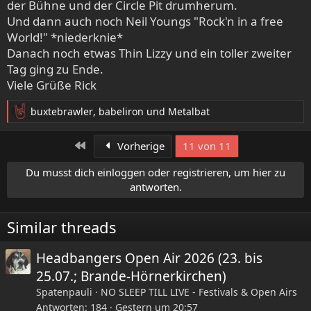
der Bühne und der Circle Pit drumherum.
Und dann auch noch Neil Youngs "Rock'n in a free
World!" *niederknie*
Danach noch etwas Thin Lizzy und ein toller zweiter
Tag ging zu Ende.
Viele Grüße Rick
buxtebrawler
,
babeliron
und
Metalbat
R
e
a
Erste
Vorherige
11 von 11
k
t
Du musst dich einloggen oder registrieren, um hier zu
i
antworten.
o
n
e
Similar threads
n
:
Headbangers Open Air 2026 (23. bis
25.07.; Brande-Hörnerkirchen)
Spatenpauli
NO SLEEP TILL LIVE - Festivals & Open Airs
Antworten
184
Gestern um 20:57