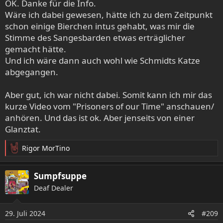
OK. Danke für die Info.
Wäre ich dabei gewesen, hätte ich zu dem Zeitpunkt
schon einige Bierchen intus gehabt, was mir die
Stimme des Sangesbarden etwas erträglicher
gemacht hätte.
Und ich wäre dann auch wohl wie Schmidts Katze
abgegangen.
Aber gut, ich war nicht dabei. Somit kann ich mir das
kurze Video vom "Prisoners of our Time" anschauen/
anhören. Und das ist ok. Aber jenseits von einer
Glanztat.
Rigor MorTino
R
e
a
Sumpfsuppe
k
Deaf Dealer
t
i
o
29. Juli 2024
#209
n