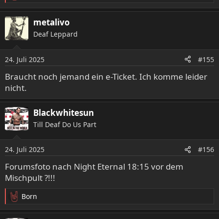
e
a
metalivo
k
Deaf Leppard
t
i
o
24. Juli 2025
#155
n
e
Braucht noch jemand ein e-Ticket. Ich komme leider
n
nicht.
:
Blackwhitesun
Till Deaf Do Us Part
24. Juli 2025
#156
Forumsfoto nach Night Eternal 18:15 vor dem
Mischpult ?!!!
Born
R
e
a