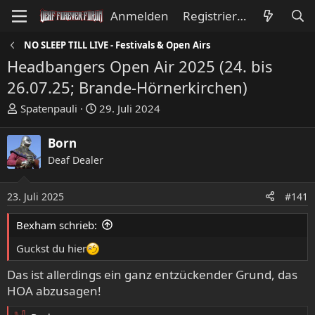
Anmelden
Registrieren
NO SLEEP TILL LIVE - Festivals & Open Airs
Headbangers Open Air 2025 (24. bis
26.07.25; Brande-Hörnerkirchen)
E
E
Spatenpauli
29. Juli 2024
r
r
s
s
Born
t
t
Deaf Dealer
e
e
l
l
l
l
23. Juli 2025
#141
e
t
Bexham schrieb:
r
a
m
Guckst du hier
Das ist allerdings ein ganz entzückender Grund, das
HOA abzusagen!