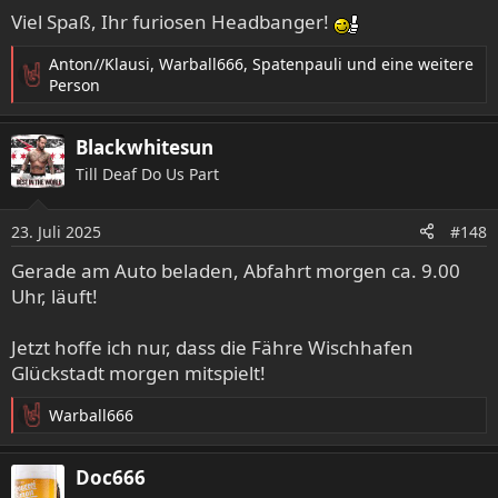
e
Viel Spaß, Ihr furiosen Headbanger!
n
:
Anton//Klausi
,
Warball666
,
Spatenpauli
und eine weitere
R
Person
e
a
Blackwhitesun
k
t
Till Deaf Do Us Part
i
o
23. Juli 2025
n
#148
e
Gerade am Auto beladen, Abfahrt morgen ca. 9.00
n
Uhr, läuft!
:
Jetzt hoffe ich nur, dass die Fähre Wischhafen
Glückstadt morgen mitspielt!
Warball666
R
e
a
Doc666
k