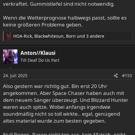
verkraftet. Gummistiefel sind nicht notwendig.
Wenn die Wetterprognose halbwegs passt, sollte es
keine größeren Probleme geben.
HOA-Rick
,
Blackwhitesun
,
Born
und 3 andere
R
e
a
Anton//Klausi
k
Till Deaf Do Us Part
t
i
o
24. Juli 2025
#153
n
e
Also gestern war richtig gut. Bin erst 20 Uhr
n
angekommen. Aber Space Chaser haben auch mit
:
dem neuem Sänger überzeugt. Und Blizzard Hunter
waren auch spitze. Wobei anfangs irgendwie
soundmäßig nicht so toll wirkte.. egal, genügend
altes material wurde zum besten gegeben.
Null Regen. Rasen sieht top aus, kein Matsch, nicht