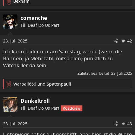
Bexham
R
e
a
comanche
k
Till Deaf Do Us Part
t
i
o
23. Juli 2025
#142
n
e
Ich kann leider nur am Samstag, werde (wenn die
n
Bahnen, ja Mehrzahl, mitspielen) pünktlich zu
:
Witchkiller da sein.
Zuletzt bearbeitet:
23. Juli 2025
Warball666
und
Spatenpauli
R
e
a
Dunkeltroll
k
Till Deaf Do Us Part
Roadcrew
t
i
o
23. Juli 2025
#143
n
e
Unterwegs hat es gut geschifft, aber hier ist die Wiese