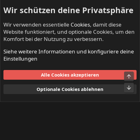
Wir schützen deine Privatsphäre
Wir verwenden essentielle
Cookies
, damit diese
Website funktioniert, und optionale Cookies, um den
Komfort bei der Nutzung zu verbessern.
Siehe weitere Informationen und konfiguriere deine
NO SLEEP TILL LIVE - Festivals & Open Airs
Einstellungen
Cookies
Alle Cookies akzeptieren
Obe
Kontakt
Nutzungsbedingungen
Datenschutz
Hilfe und Impressum
Start
R
Unt
Optionale Cookies ablehnen
S
S
®
Community platform by XenForo
© 2010-2024 XenForo Ltd.