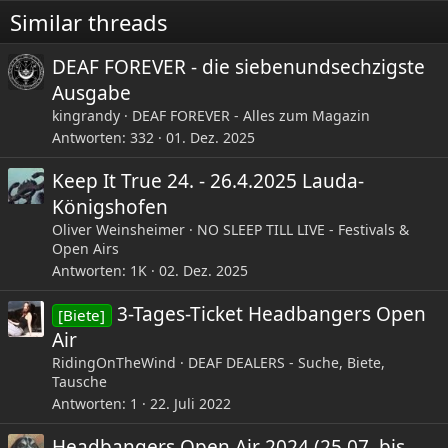
e
Similar threads
n
:
DEAF FOREVER - die siebenundsechzigste
Ausgabe
kingrandy
DEAF FOREVER - Alles zum Magazin
Antworten
332
01. Dez. 2025
Keep It True 24. - 26.4.2025 Lauda-
Königshofen
Oliver Weinsheimer
NO SLEEP TILL LIVE - Festivals &
Open Airs
Antworten
1K
02. Dez. 2025
3-Tages-Ticket Headbangers Open
[Biete]
Air
RidingOnTheWind
DEAF DEALERS - Suche, Biete,
Tausche
Antworten
1
22. Juli 2022
Headbangers Open Air 2024 (25.07. bis