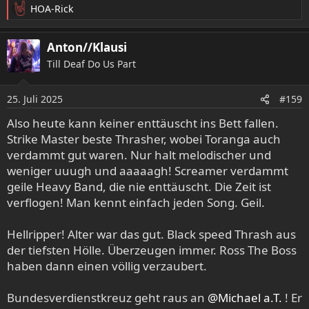
HOA-Rick
R
e
a
Anton//Klausi
k
Till Deaf Do Us Part
t
i
o
25. Juli 2025
#159
n
e
Also heute kann keiner enttäuscht ins Bett fallen.
n
Strike Master beste Thrasher, wobei Toranga auch
:
verdammt gut waren. Nur halt melodischer und
weniger uuugh und aaaaagh! Screamer verdammt
geile Heavy Band, die nie enttäuscht. Die Zeit ist
verflogen! Man kennt einfach jeden Song. Geil.
Hellripper! Alter war das gut. Black speed Thrash aus
der tiefsten Hölle. Überzeugen immer. Ross The Boss
haben dann einen völlig verzaubert.
Bundesverdienstkreuz geht raus an
@Michael a.T.
! Er