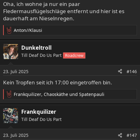
Oha, ich wohne ja nur ein paar
Fledermausflügelschläge entfernt und hier ist es
dauerhaft am Nieselnregen.
Anton//Klausi
R
e
a
Dunkeltroll
k
Till Deaf Do Us Part
Roadcrew
t
i
o
23. Juli 2025
#146
n
e
Kein Tropfen seit ich 17:00 eingetroffen bin.
n
:
Frankquilizer
,
Chaoskäthe
und
Spatenpauli
R
e
a
Frankquilizer
k
Till Deaf Do Us Part
t
i
o
23. Juli 2025
#147
n