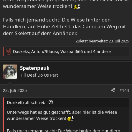
n
wundersamer Weise trocken!
:
Falls mich jemand sucht: Die Wiese hinter den
Händlern, auf Höhe Zeltheld, das Camp am Weg mit
dem Skelett auf dem Anhänger.
Zuletzt bearbeitet:
23. Juli 2025
Daskeks
,
Anton//Klausi
,
Warball666
und 4 andere
R
e
a
Spatenpauli
k
Till Deaf Do Us Part
t
i
o
23. Juli 2025
#144
n
e
Dunkeltroll schrieb:
n
:
Unterwegs hat es gut geschafft, aber hier ist die Wiese
wundersamer Weise trocken!
Falls mich jemand sucht: Die Wiese hinter den Händlern,