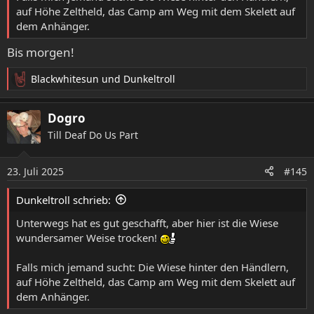
auf Höhe Zeltheld, das Camp am Weg mit dem Skelett auf
dem Anhänger.
Bis morgen!
Blackwhitesun
und
Dunkeltroll
R
e
a
Dogro
k
Till Deaf Do Us Part
t
i
o
23. Juli 2025
#145
n
e
Dunkeltroll schrieb:
n
:
Unterwegs hat es gut geschafft, aber hier ist die Wiese
wundersamer Weise trocken!
Falls mich jemand sucht: Die Wiese hinter den Händlern,
auf Höhe Zeltheld, das Camp am Weg mit dem Skelett auf
dem Anhänger.