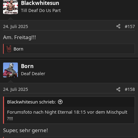
Blackwhitesun
k
Till Deaf Do Us Part
t
i
o
24. Juli 2025
#157
n
e
Am. Freitag!!!
n
:
Born
R
e
a
Born
k
Deaf Dealer
t
i
o
24. Juli 2025
#158
n
e
Blackwhitesun schrieb:
n
:
Forumsfoto nach Night Eternal 18:15 vor dem Mischpult
?!!!
Super, sehr gerne!