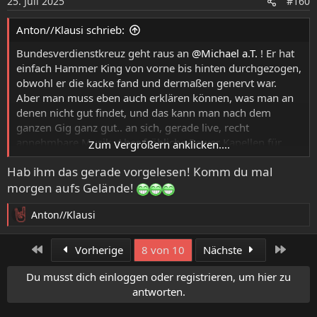
25. Juli 2025
n
#160
e
n
Anton//Klausi schrieb:
:
Bundesverdienstkreuz geht raus an
@Michael a.T.
! Er hat
einfach Hammer King von vorne bis hinten durchgezogen,
obwohl er die kacke fand und dermaßen genervt war.
Aber man muss eben auch erklären können, was man an
denen nicht gut findet, und das kann man nach dem
ganzen Gig ganz gut.. an sich, gerade live, recht
annehmbare Musik. Aber fröhliche Power Kapellen für
Zum Vergrößern anklicken....
Massen Metaller zieht halt nicht. Besonders gut muss man
Hab ihm das gerade vorgelesen! Komm du mal
aber den Sound hervorheben und dass anscheinend nen
morgen aufs Gelände!
Sohnemann mitzocken durfte, nen recht junger Bursche.
Anton//Klausi
R
e
a
Erste
Letzte
Vorherige
8 von 10
Nächste
k
t
Du musst dich einloggen oder registrieren, um hier zu
i
antworten.
o
n