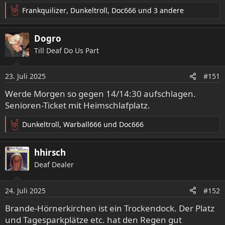
Frankquilizer
,
Dunkeltroll
,
Doc666
und 3 andere
R
e
a
Dogro
k
Till Deaf Do Us Part
t
i
o
23. Juli 2025
#151
n
e
Werde Morgen so gegen 14/14:30 aufschlagen.
n
Senioren-Ticket mit Heimschlafplatz.
:
Dunkeltroll
,
Warball666
und
Doc666
R
e
a
hhirsch
k
Deaf Dealer
t
i
o
24. Juli 2025
#152
n
e
Brande-Hörnerkirchen ist ein Trockendock. Der Platz
n
und Tagesparkplätze etc. hat den Regen gut
: