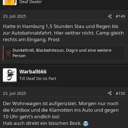
Deaf Dealer
t
i
o
23. Juli 2025
#149
n
e
Hatte in Hamburg 1,5 Stunden Stau und Regen bis
n
zur Autobahnabfahrt. Hier seither nicht. Camp gleich
:
rechts am Eingang. Prost
Dunkeltroll
,
Blackwhitesun
,
Dogro
und eine weitere
R
Person
e
a
Warball666
k
t
Till Deaf Do Us Part
i
o
23. Juli 2025
n
#150
e
Der Wohnwagen ist aufgerüstet. Morgen nur noch
n
die Kühlbox und die Klamotten ins Auto und gegen
:
10 Uhr geht's endlich los!
Hab auch direkt ein bisschen Bock.