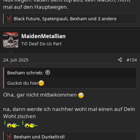
mal auf den Hauptwegen.
Black Future
,
Spatenpauli
,
Bexham
und 3 andere
R
e
a
MaidenMetallian
k
Till Deaf Do Us Part
t
i
o
24. Juli 2025
#154
n
e
Bexham schrieb:
n
:
Guckst du hier
Oha, gar nicht mitbekommen
na, dann werde ich nachher wohl mal einen auf Dein
Wohl zischen
Bexham
und
Dunkeltroll
R