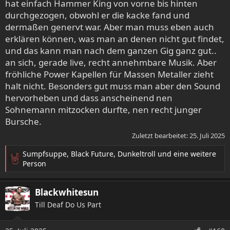
hat einfach Hammer King von vorne bis hinten
durchgezogen, obwohl er die kacke fand und
dermaßen genervt war. Aber man muss eben auch
erklären können, was man an denen nicht gut findet,
und das kann man nach dem ganzen Gig ganz gut..
an sich, gerade live, recht annehmbare Musik. Aber
fröhliche Power Kapellen für Massen Metaller zieht
halt nicht. Besonders gut muss man aber den Sound
hervorheben und dass anscheinend nen
Sohnemann mitzocken durfte, nen recht junger
Bursche.
Zuletzt bearbeitet:
25. Juli 2025
Sumpfsuppe
,
Black Future
,
Dunkeltroll
und eine weitere
R
Person
e
a
Blackwhitesun
k
t
Till Deaf Do Us Part
i
o