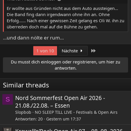
n
:
Er wollte aus Gründen nicht aus dem Auto aussteigen...
Die Band fing dann irgendwann ohne ihn an. Ohne
Erfolg...... Nach einer gewissen Zeit gelang es Oli W. ihn zu
überreden doch mal auf die Bühne zu gehen.
…und dann nölte er rum…
Letzte
1 von 10
Nächste
Du musst dich einloggen oder registrieren, um hier zu
antworten.
Similar threads
Nord Sommerfest Open Air 2026 -
S
21.08./22.08. – Essen
Slopbob
NO SLEEP TILL LIVE - Festivals & Open Airs
Antworten
20
Gestern um 17:37