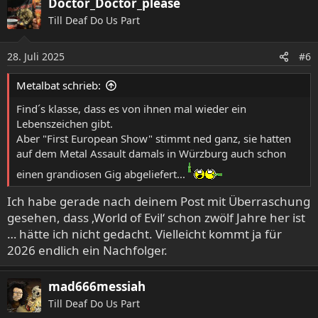
Doctor_Doctor_please
k
Till Deaf Do Us Part
t
i
o
28. Juli 2025
#6
n
e
Metalbat schrieb:
n
:
Find´s klasse, dass es von ihnen mal wieder ein
Lebenszeichen gibt.
Aber "First European Show" stimmt ned ganz, sie hatten
auf dem Metal Assault damals in Würzburg auch schon
einen grandiosen Gig abgeliefert...
Ich habe gerade nach deinem Post mit Überraschung
gesehen, dass ‚World of Evil‘ schon zwölf Jahre her ist
… hätte ich nicht gedacht. Vielleicht kommt ja für
2026 endlich ein Nachfolger.
mad666messiah
Till Deaf Do Us Part