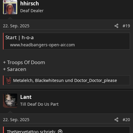
a
hhirsch
k
Deaf Dealer
t
i
o
22. Sep. 2025
#19
n
e
Start | h-o-a
n
www.headbangers-open-air.com
:
+ Troops Of Doom
+ Saracen
Metalelch
,
Blackwhitesun
und
Doctor_Doctor_please
R
e
a
Lant
k
Till Deaf Do Us Part
t
i
o
22. Sep. 2025
#20
n
e
TheNervetattoo schrieb: