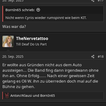
20. Sep. 2025
#17
n
e
BornIn65 schrieb:
n
:
Nicht wenn Cyriis wieder rumspinnt wie beim KIT.
Was war da?
TheNervetattoo
Till Deaf Do Us Part
20. Sep. 2025
#18
Er wollte aus Gründen nicht aus dem Auto
aussteigen... Die Band fing dann irgendwann ohne
ihn an. Ohne Erfolg...... Nach einer gewissen Zeit
gelang es Oli W. ihn zu überreden doch mal auf die
Bühne zu gehen.
Anton//Klausi
und
BornIn65
R
e