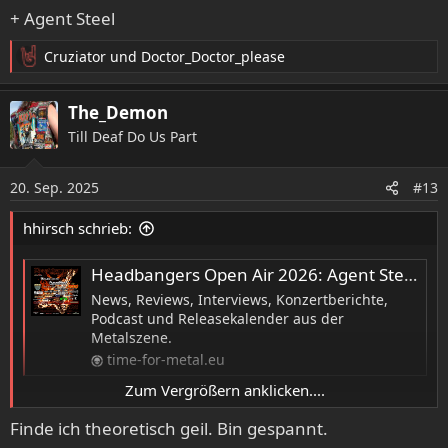
+ Agent Steel
Cruziator
und
Doctor_Doctor_please
R
e
a
The_Demon
k
Till Deaf Do Us Part
t
i
o
20. Sep. 2025
#13
n
e
hhirsch schrieb:
n
:
Headbangers Open Air 2026: Agent Steel sind zweiter Headliner
News, Reviews, Interviews, Konzertberichte,
Podcast und Releasekalender aus der
Metalszene.
time-for-metal.eu
Zum Vergrößern anklicken....
+ Agent Steel
Finde ich theoretisch geil. Bin gespannt.