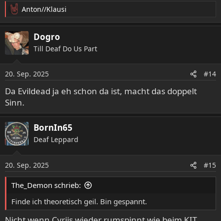
Anton//Klausi
R
e
a
Dogro
k
Till Deaf Do Us Part
t
i
o
20. Sep. 2025
#14
n
e
Da Evildead ja eh schon da ist, macht das doppelt
n
Sinn.
:
BornIn65
Deaf Leppard
20. Sep. 2025
#15
The_Demon schrieb:
Finde ich theoretisch geil. Bin gespannt.
Nicht wenn Cyriis wieder rumspinnt wie beim KIT.