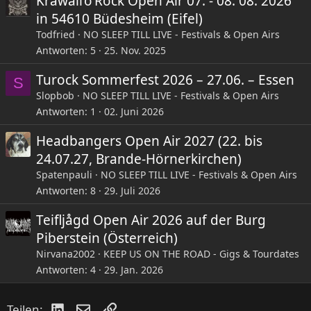
Krawall’o’Rock Open Air 07. - 08. 08. 2026
in 54610 Büdesheim (Eifel)
Todfried
NO SLEEP TILL LIVE - Festivals & Open Airs
Antworten
5
25. Nov. 2025
Turock Sommerfest 2026 – 27.06. – Essen
S
Slopbob
NO SLEEP TILL LIVE - Festivals & Open Airs
Antworten
1
02. Juni 2026
Headbangers Open Air 2027 (22. bis
24.07.27, Brande-Hörnerkirchen)
Spatenpauli
NO SLEEP TILL LIVE - Festivals & Open Airs
Antworten
8
29. Juli 2026
Teifljågd Open Air 2026 auf der Burg
Piberstein (Österreich)
Nirvana2002
KEEP US ON THE ROAD - Gigs & Tourdates
Antworten
4
29. Jan. 2026
LinkedIn
E-Mail
Link
Teilen: