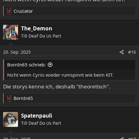
Cruziator
R
e
a
The_Demon
k
Till Deaf Do Us Part
t
i
o
20. Sep. 2025
#16
n
e
BornIn65 schrieb:
n
:
Nicht wenn Cyriis wieder rumspinnt wie beim KIT.
Die storys kenne ich, deshalb "theoretisch".
BornIn65
R
e
a
Spatenpauli
k
Till Deaf Do Us Part
t
i
o