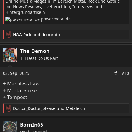
Online-Musik-Magazin im Bereich Metal, Rock und Gothic
mit News,Reviews, Liveberichten, Interviews und
Hintergrundartikeln
powermetal.de
HOA-Rick
und
donnrath
R
e
a
The_Demon
k
Till Deaf Do Us Part
t
i
o
03. Sep. 2025
#10
n
e
+ Merciless Law
n
+ Mortal Strike
:
+ Tempest
Doctor_Doctor_please
und
Metalelch
R
e
a
BornIn65
k
Deaf Leppard