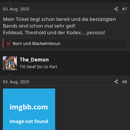
03. Aug. 2025
#7
Mein Ticket liegt schon bereit und die bestätigten
Bands sind schon mal sehr geil!
Evildead, Theshold und der Kodex....yesssss!
Born
und
Blackwhitesun
R
e
a
The_Demon
k
Till Deaf Do Us Part
t
i
o
03. Aug. 2025
#8
n
e
n
: