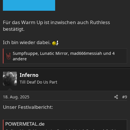
Für das Warm Up ist inzwischen auch Ruthless
bestätigt.
Ich bin wieder dabei.
Sumpfsuppe
,
Lunatic Mirror
,
mad666messiah
und 4
R
andere
e
a
Inferno
k
t
Till Deaf Do Us Part
i
o
18. Aug. 2025
n
#9
e
Unser Festivalbericht:
n
:
POWERMETAL.de