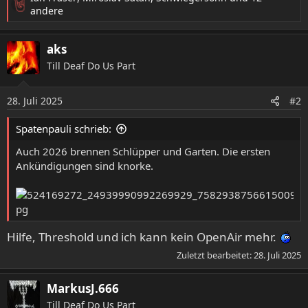
R
andere
e
a
aks
k
t
Till Deaf Do Us Part
i
o
28. Juli 2025
n
#2
e
n
Spatenpauli schrieb:
:
Auch 2026 brennen Schlüpper und Garten. Die ersten
Ankündigungen sind knorke.
Hilfe, Threshold und ich kann kein OpenAir mehr.
Zuletzt bearbeitet:
28. Juli 2025
MarkusJ.666
Till Deaf Do Us Part