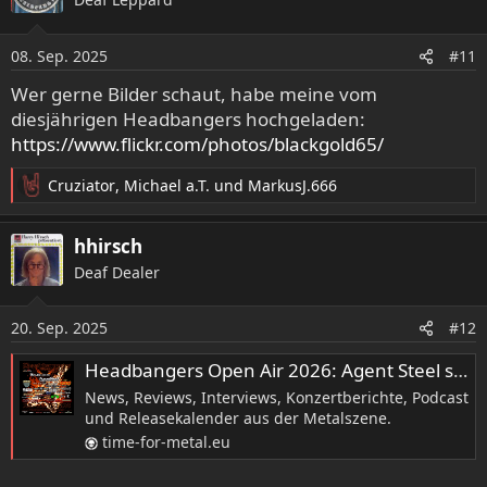
t
i
o
08. Sep. 2025
#11
n
e
Wer gerne Bilder schaut, habe meine vom
n
diesjährigen Headbangers hochgeladen:
:
https://www.flickr.com/photos/blackgold65/
Cruziator
,
Michael a.T.
und
MarkusJ.666
R
e
a
hhirsch
k
Deaf Dealer
t
i
o
20. Sep. 2025
#12
n
e
Headbangers Open Air 2026: Agent Steel sind zweiter Headliner
n
News, Reviews, Interviews, Konzertberichte, Podcast
:
und Releasekalender aus der Metalszene.
time-for-metal.eu