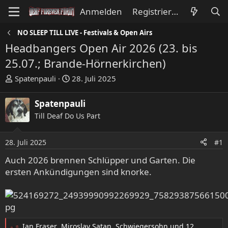
Anmelden
Registrieren
NO SLEEP TILL LIVE - Festivals & Open Airs
Headbangers Open Air 2026 (23. bis
25.07.; Brande-Hörnerkirchen)
E
E
Spatenpauli
28. Juli 2025
r
r
s
s
Spatenpauli
t
t
Till Deaf Do Us Part
e
e
l
l
l
l
28. Juli 2025
#1
e
t
Auch 2026 brennen Schlüpper und Garten. Die
r
a
ersten Ankündigungen sind knorke.
m
Ian Fraser
,
Miroslav Satan
,
Schwiegersohn
und 12