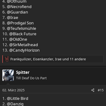
4.
@Othuum
5.
@Necrofiend
6.
@Guardian
7.
@Irae
8.
@Prodigal Son
9.
@Teufelsmühle
10.
@Black Future
11.
@OldOne
12.
@SirMetalhead
13.
@CandyHorizon
Frankquilizer
,
Eisenkanzler
,
Irae
und 11 andere
R
e
a
Spitter
k
Till Deaf Do Us Part
t
i
o
02. März 2025
#15
n
e
1.
@Little Bird
n
2.
@Danzig
: