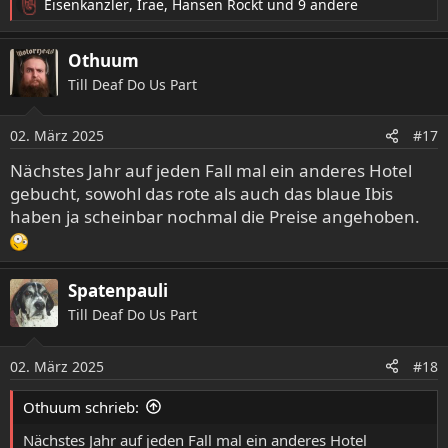
Eisenkanzler
,
Irae
,
Hansen Rockt
und 9 andere
R
e
a
Othuum
k
Till Deaf Do Us Part
t
i
o
02. März 2025
#17
n
e
Nächstes Jahr auf jeden Fall mal ein anderes Hotel
n
gebucht, sowohl das rote als auch das blaue Ibis
:
haben ja scheinbar nochmal die Preise angehoben.
Spatenpauli
Till Deaf Do Us Part
02. März 2025
#18
Othuum schrieb:
Nächstes Jahr auf jeden Fall mal ein anderes Hotel