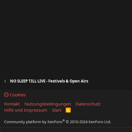
NO SLEEP TILL LIVE - Festivals & Open Airs
Cookies
Kontakt
Nutzungsbedingungen
Datenschutz
Hilfe und Impressum
Start
R
S
S
®
Community platform by XenForo
© 2010-2024 XenForo Ltd.