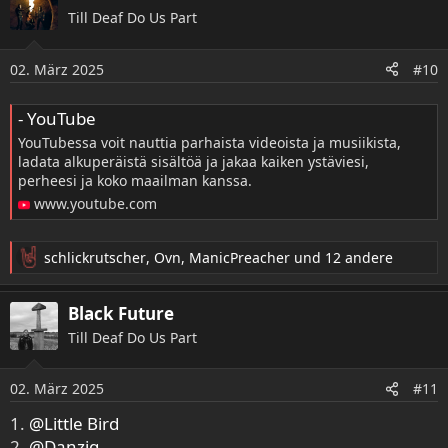
k
Till Deaf Do Us Part
t
i
o
02. März 2025
#10
n
e
- YouTube
n
:
YouTubessa voit nauttia parhaista videoista ja musiikista,
ladata alkuperäistä sisältöä ja jakaa kaiken ystäviesi,
perheesi ja koko maailman kanssa.
www.youtube.com
schlickrutscher
,
Ovn
,
ManicPreacher
und 12 andere
R
e
a
Black Future
k
Till Deaf Do Us Part
t
i
o
02. März 2025
#11
n
e
1.
@Little Bird
n
2.
@Danzig