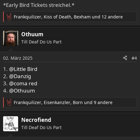
e
*Early Bird Tickets streichel.*
n
:
Frankquilizer
,
Kiss of Death
,
Bexham
und 12 andere
R
e
a
Othuum
k
Till Deaf Do Us Part
t
i
o
02. März 2025
#4
n
e
1.
@Little Bird
n
2.
@Danzig
:
3.
@coma red
4.
@Othuum
Frankquilizer
,
Eisenkanzler
,
Born
und 9 andere
R
e
a
Necrofiend
k
Till Deaf Do Us Part
t
i