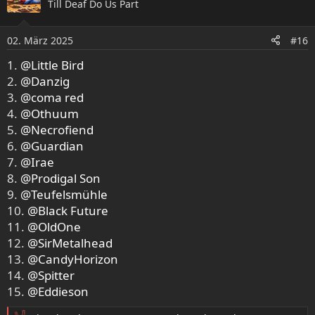
Till Deaf Do Us Part
t
i
o
02. März 2025
#16
n
e
1.
@Little Bird
n
2.
@Danzig
:
3.
@coma red
4.
@Othuum
5.
@Necrofiend
6.
@Guardian
7.
@Irae
8.
@Prodigal Son
9.
@Teufelsmühle
10.
@Black Future
11.
@OldOne
12.
@SirMetalhead
13.
@CandyHorizon
14.
@Spitter
15.
@Eddieson