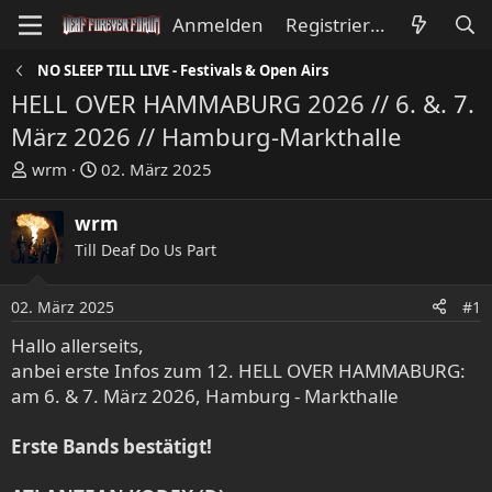
Anmelden
Registrieren
NO SLEEP TILL LIVE - Festivals & Open Airs
HELL OVER HAMMABURG 2026 // 6. &. 7.
März 2026 // Hamburg-Markthalle
E
E
wrm
02. März 2025
r
r
s
s
wrm
t
t
Till Deaf Do Us Part
e
e
l
l
l
l
02. März 2025
#1
e
t
Hallo allerseits,
r
a
anbei erste Infos zum 12. HELL OVER HAMMABURG:
m
am 6. & 7. März 2026, Hamburg - Markthalle
Erste Bands bestätigt!