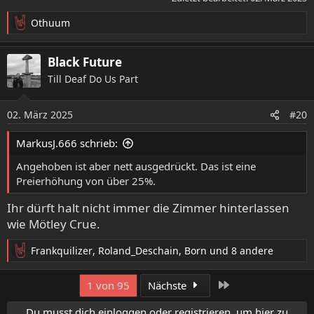
Othuum
R
e
a
Black Future
k
Till Deaf Do Us Part
t
i
o
02. März 2025
#20
n
e
MarkusJ.666 schrieb:
n
:
Angehoben ist aber nett ausgedrückt. Das ist eine
Preierhöhung von über 25%.
Ihr dürft halt nicht immer die Zimmer hinterlassen
wie Mötley Crue.
Frankquilizer
,
Roland_Deschain
,
Born
und 8 andere
R
e
a
Letzte
1 von 95
Nächste
k
t
Du musst dich einloggen oder registrieren, um hier zu