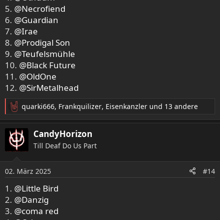
5.
@Necrofiend
6.
@Guardian
7.
@Irae
8.
@Prodigal Son
9.
@Teufelsmühle
10.
@Black Future
11.
@OldOne
12.
@SirMetalhead
quarki666
,
Frankquilizer
,
Eisenkanzler
und 13 andere
R
e
a
CandyHorizon
k
Till Deaf Do Us Part
t
i
o
02. März 2025
#14
n
e
1.
@Little Bird
n
2.
@Danzig
:
3.
@coma red