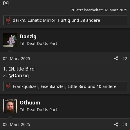
Zuletzt bearbeitet:
02. März 2025
darkm
,
Lunatic Mirror
,
Hurtig
und 38 andere
R
e
a
Danzig
k
Till Deaf Do Us Part
t
i
o
02. März 2025
#2
n
e
1.
@Little Bird
n
2.
@Danzig
:
Frankquilizer
,
Eisenkanzler
,
Little Bird
und 10 andere
R
e
a
Othuum
k
Till Deaf Do Us Part
t
i
o
02. März 2025
#3
n