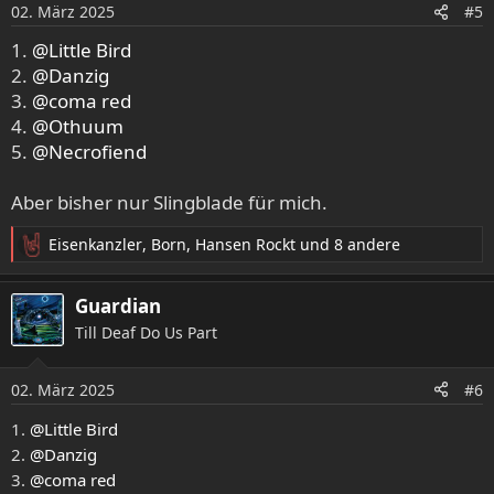
o
02. März 2025
#5
n
e
1.
@Little Bird
n
2.
@Danzig
:
3.
@coma red
4.
@Othuum
5.
@Necrofiend
Aber bisher nur Slingblade für mich.
Eisenkanzler
,
Born
,
Hansen Rockt
und 8 andere
R
e
a
Guardian
k
Till Deaf Do Us Part
t
i
o
02. März 2025
#6
n
e
1.
@Little Bird
n
2.
@Danzig
:
3.
@coma red