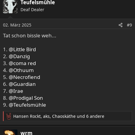
Teufelsmühle
k
Deaf Dealer
t
i
o
02. März 2025
#9
n
e
Tat schon bissle weh...
n
:
1.
@Little Bird
2.
@Danzig
3.
@coma red
4.
@Othuum
5.
@Necrofiend
6.
@Guardian
7.
@Irae
8.
@Prodigal Son
9.
@Teufelsmühle
Hansen Rockt
,
aks
,
Chaoskäthe
und 6 andere
R
e
a
wrm