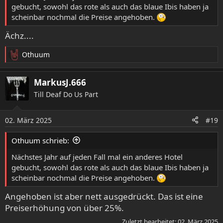
gebucht, sowohl das rote als auch das blaue Ibis haben ja
scheinbar nochmal die Preise angehoben.
Ächz....
Othuum
R
e
a
MarkusJ.666
k
Till Deaf Do Us Part
t
i
o
02. März 2025
#19
n
e
Othuum schrieb:
n
:
Nächstes Jahr auf jeden Fall mal ein anderes Hotel
gebucht, sowohl das rote als auch das blaue Ibis haben ja
scheinbar nochmal die Preise angehoben.
Angehoben ist aber nett ausgedrückt. Das ist eine
Preiserhöhung von über 25%.
Zuletzt bearbeitet:
02. März 2025