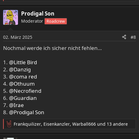
e
a
Prodigal Son
k
Moderator
Roadcrew
t
i
o
02. März 2025
#8
n
e
Nochmal werde ich sicher nicht fehlen…
n
:
1.
@Little Bird
2.
@Danzig
3.
@coma red
4.
@Othuum
5.
@Necrofiend
6.
@Guardian
7.
@Irae
8.
@Prodigal Son
Frankquilizer
,
Eisenkanzler
,
Warball666
und 13 andere
R
e
a