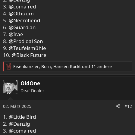
:
3.
@coma red
4.
@Othuum
5.
@Necrofiend
6.
@Guardian
7.
@Irae
8.
@Prodigal Son
9.
@Teufelsmühle
10.
@Black Future
Eisenkanzler
,
Born
,
Hansen Rockt
und 11 andere
R
e
a
OldOne
k
Deaf Dealer
t
i
o
02. März 2025
#12
n
e
1.
@Little Bird
n
2.
@Danzig
:
3.
@coma red