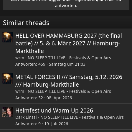
i
antworten.
o
n
e
Similar threads
n
:
HELL OVER HAMMABURG 2027 (the final
battle) // 5. & 6. März 2027 // Hamburg-
Markthalle
wrm
NO SLEEP TILL LIVE - Festivals & Open Airs
Antworten
459
Samstag um 21:03
METAL FORCES II /// Samstag, 5.12. 2026
/// Hamburg-Markthalle
wrm
NO SLEEP TILL LIVE - Festivals & Open Airs
Antworten
32
08. Apr. 2026
Helmfest und Warm-Up 2026
Dark Linssi
NO SLEEP TILL LIVE - Festivals & Open Airs
Antworten
9
19. Juli 2026