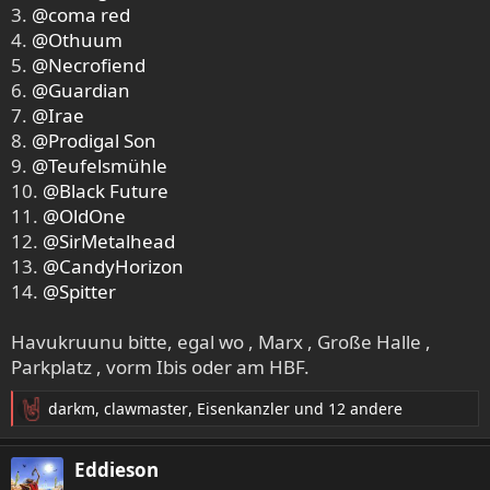
3.
@coma red
4.
@Othuum
5.
@Necrofiend
6.
@Guardian
7.
@Irae
8.
@Prodigal Son
9.
@Teufelsmühle
10.
@Black Future
11.
@OldOne
12.
@SirMetalhead
13.
@CandyHorizon
14.
@Spitter
Havukruunu bitte, egal wo , Marx , Große Halle ,
Parkplatz , vorm Ibis oder am HBF.
darkm
,
clawmaster
,
Eisenkanzler
und 12 andere
R
e
a
Eddieson
k