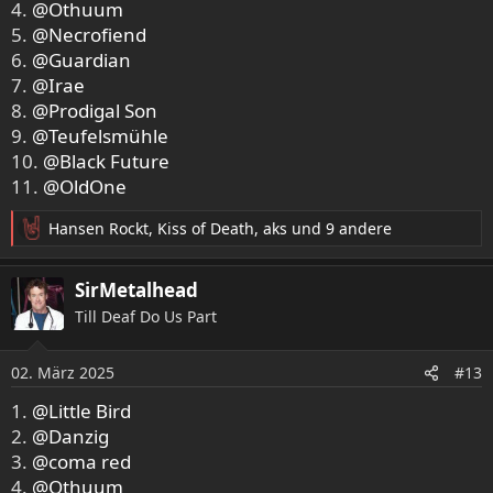
4.
@Othuum
5.
@Necrofiend
6.
@Guardian
7.
@Irae
8.
@Prodigal Son
9.
@Teufelsmühle
10.
@Black Future
11.
@OldOne
Hansen Rockt
,
Kiss of Death
,
aks
und 9 andere
R
e
a
SirMetalhead
k
Till Deaf Do Us Part
t
i
o
02. März 2025
#13
n
e
1.
@Little Bird
n
2.
@Danzig
:
3.
@coma red
4.
@Othuum