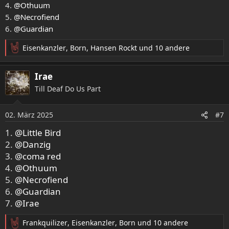
4.
@Othuum
5.
@Necrofiend
6.
@Guardian
Eisenkanzler
,
Born
,
Hansen Rockt
und 10 andere
R
e
a
Irae
k
Till Deaf Do Us Part
t
i
o
02. März 2025
#7
n
e
1.
@Little Bird
n
2.
@Danzig
:
3.
@coma red
4.
@Othuum
5.
@Necrofiend
6.
@Guardian
7.
@Irae
Frankquilizer
,
Eisenkanzler
,
Born
und 10 andere
R