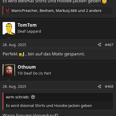
Es wird diesmal Shirts und Hoodie-Jacken geben
ManicPreacher
,
Bexham
,
MarkusJ.666
und 2 andere
R
e
a
TomTom
k
Deaf Leppard
t
i
o
28. Aug. 2025
#467
n
e
Perfekt
, bin auf das Motiv gespannt.
n
:
Othuum
Till Deaf Do Us Part
28. Aug. 2025
#468
wrm schrieb:
Es wird diesmal Shirts und Hoodie-Jacken geben
Wann Forums-Vorverkauf?