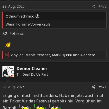
28. Aug. 2025
#470
Othuum schrieb:
Wann Forums-Vorverkauf?
32. Februar
Vinylian
,
ManicPreacher
,
MarkusJ.666
und 4 andere
R
e
a
DemonCleaner
k
Till Deaf Do Us Part
t
i
o
28. Aug. 2025
#471
n
e
Es ging einfach nicht anders: Hab mir jetzt auch mal
n
ein Ticket für das Festival geholt (inkl. Vorglühen im
:
Bambi).