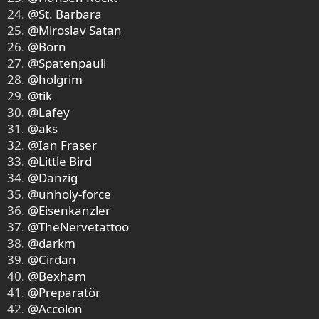
24.
@St. Barbara
25.
@Miroslav Satan
26.
@Born
27.
@Spatenpauli
28.
@holgrim
29.
@tik
30.
@Lafey
31.
@aks
32.
@Ian Fraser
33.
@Little Bird
34.
@Danzig
35.
@unholy-force
36.
@Eisenkanzler
37.
@TheNervetattoo
38.
@darkm
39.
@Cirdan
40.
@Bexham
41.
@Preparatör
42.
@Accolon