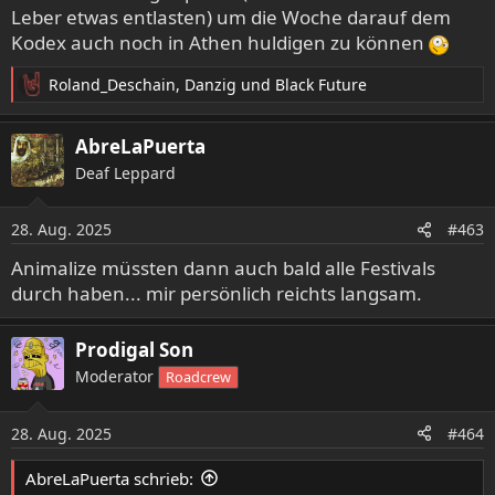
Leber etwas entlasten) um die Woche darauf dem
Kodex auch noch in Athen huldigen zu können
Roland_Deschain
,
Danzig
und
Black Future
R
e
a
AbreLaPuerta
k
Deaf Leppard
t
i
o
28. Aug. 2025
#463
n
e
Animalize müssten dann auch bald alle Festivals
n
durch haben... mir persönlich reichts langsam.
:
Prodigal Son
Moderator
Roadcrew
28. Aug. 2025
#464
AbreLaPuerta schrieb: