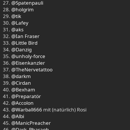
27.
@Spatenpauli
28.
@holgrim
29.
@tik
30.
@Lafey
31.
@aks
32.
@Ian Fraser
33.
@Little Bird
34.
@Danzig
35.
@unholy-force
36.
@Eisenkanzler
37.
@TheNervetattoo
38.
@darkm
39.
@Cirdan
40.
@Bexham
41.
@Preparatör
42.
@Accolon
43.
@Warball666
mit (natürlich) Rosi
44.
@Albi
45.
@ManicPreacher
46.
@Dark_Pharaoh