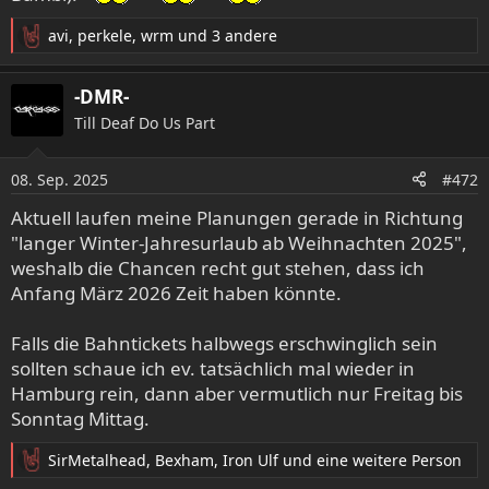
avi
,
perkele
,
wrm
und 3 andere
R
e
a
-DMR-
k
Till Deaf Do Us Part
t
i
o
08. Sep. 2025
#472
n
e
Aktuell laufen meine Planungen gerade in Richtung
n
"langer Winter-Jahresurlaub ab Weihnachten 2025",
:
weshalb die Chancen recht gut stehen, dass ich
Anfang März 2026 Zeit haben könnte.
Falls die Bahntickets halbwegs erschwinglich sein
sollten schaue ich ev. tatsächlich mal wieder in
Hamburg rein, dann aber vermutlich nur Freitag bis
Sonntag Mittag.
SirMetalhead
,
Bexham
,
Iron Ulf
und eine weitere Person
R