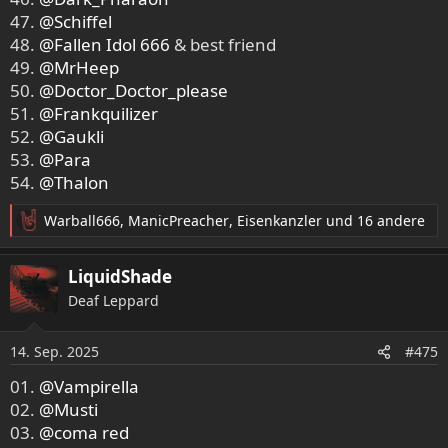
47.
@Schiffel
48.
@Fallen Idol 666
& best friend
49.
@MrHeep
50.
@Doctor_Doctor_please
51.
@Frankquilizer
52.
@Gaukli
53.
@Para
54.
@Thalon
Warball666
,
ManicPreacher
,
Eisenkanzler
und 16 andere
R
e
a
LiquidShade
k
Deaf Leppard
t
i
o
14. Sep. 2025
#475
n
e
01.
@Vampirella
n
02.
@Musti
:
03.
@coma red