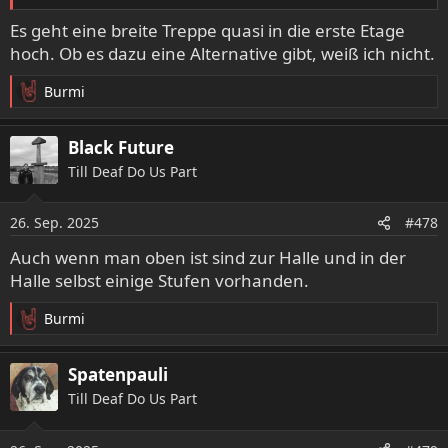
Es geht eine breite Treppe quasi in die erste Etage
hoch. Ob es dazu eine Alternative gibt, weiß ich nicht.
Burmi
R
e
a
Black Future
k
Till Deaf Do Us Part
t
i
o
26. Sep. 2025
#478
n
e
Auch wenn man oben ist sind zur Halle und in der
n
Halle selbst einige Stufen vorhanden.
:
Burmi
R
e
a
Spatenpauli
k
Till Deaf Do Us Part
t
i
o