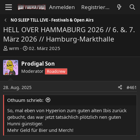
Anmelden
Registrieren
NO SLEEP TILL LIVE - Festivals & Open Airs
HELL OVER HAMMABURG 2026 // 6. &. 7.
März 2026 // Hamburg-Markthalle
E
E
wrm
02. März 2025
r
r
s
s
Prodigal Son
t
t
Moderator
Roadcrew
e
e
l
l
l
l
28. Aug. 2025
#461
e
t
Othuum schrieb:
r
a
m
So, mal eben von Hyperion zum guten alten Ibis zurück
gebucht, das war jetzt tatsächlich plötzlich nen guten
Hunni günstiger.
Mehr Geld für Bier und Merch!