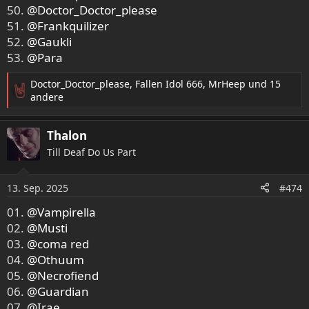
50.
@Doctor_Doctor_please
51.
@Frankquilizer
52.
@Gaukli
53.
@Para
Doctor_Doctor_please
,
Fallen Idol 666
,
MrHeep
und 15
R
andere
e
a
Thalon
k
t
Till Deaf Do Us Part
i
o
13. Sep. 2025
n
#474
e
01.
@Vampirella
n
02.
@Musti
:
03.
@coma red
04.
@Othuum
05.
@Necrofiend
06.
@Guardian
07.
@Irae