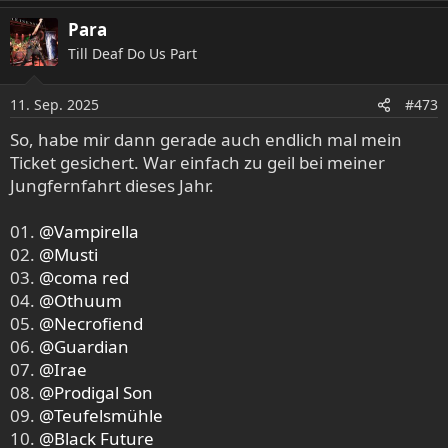
e
a
Para
k
Till Deaf Do Us Part
t
i
o
11. Sep. 2025
#473
n
e
So, habe mir dann gerade auch endlich mal mein
n
Ticket gesichert. War einfach zu geil bei meiner
:
Jungfernfahrt dieses Jahr.
01.
@Vampirella
02.
@Musti
03.
@coma red
04.
@Othuum
05.
@Necrofiend
06.
@Guardian
07.
@Irae
08.
@Prodigal Son
09.
@Teufelsmühle
10.
@Black Future