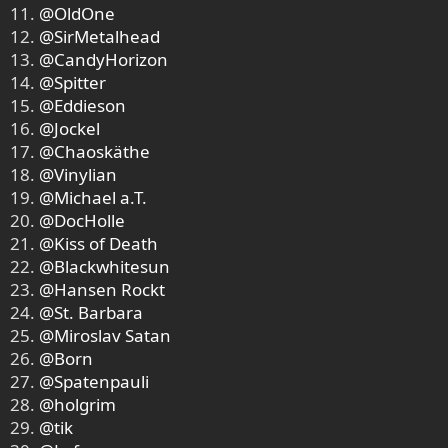
11.
@OldOne
12.
@SirMetalhead
13.
@CandyHorizon
14.
@Spitter
15.
@Eddieson
16.
@Jockel
17.
@Chaoskäthe
18.
@Vinylian
19.
@Michael a.T.
20.
@DocHolle
21.
@Kiss of Death
22.
@Blackwhitesun
23.
@Hansen Rockt
24.
@St. Barbara
25.
@Miroslav Satan
26.
@Born
27.
@Spatenpauli
28.
@holgrim
29.
@tik