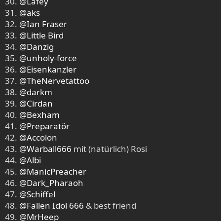
30.
@Lafey
31.
@aks
32.
@Ian Fraser
33.
@Little Bird
34.
@Danzig
35.
@unholy-force
36.
@Eisenkanzler
37.
@TheNervetattoo
38.
@darkm
39.
@Cirdan
40.
@Bexham
41.
@Preparatör
42.
@Accolon
43.
@Warball666
mit (natürlich) Rosi
44.
@Albi
45.
@ManicPreacher
46.
@Dark_Pharaoh
47.
@Schiffel
48.
@Fallen Idol 666
& best friend
49.
@MrHeep