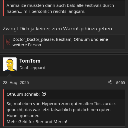
Animalize müssten dann auch bald alle Festivals durch
haben... mir persönlich reichts langsam.
Zwingt Dich ja keiner, zum WarmUp hinzugehen.
Doctor_Doctor_please
,
Bexham
,
Othuum
und eine
R
weitere Person
e
a
TomTom
k
t
Deaf Leppard
i
o
28. Aug. 2025
n
#465
e
n
Othuum schrieb:
:
So, mal eben von Hyperion zum guten alten Ibis zurück
gebucht, das war jetzt tatsächlich plötzlich nen guten
Hunni günstiger.
Mehr Geld für Bier und Merch!