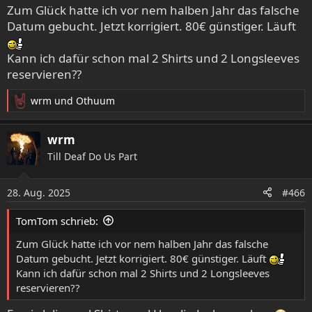
Zum Glück hatte ich vor nem halben Jahr das falsche
Datum gebucht. Jetzt korrigiert. 80€ günstiger. Läuft
Kann ich dafür schon mal 2 Shirts und 2 Longsleeves
reservieren??
wrm
und
Othuum
R
e
a
wrm
k
Till Deaf Do Us Part
t
i
o
28. Aug. 2025
#466
n
e
TomTom schrieb:
n
:
Zum Glück hatte ich vor nem halben Jahr das falsche
Datum gebucht. Jetzt korrigiert. 80€ günstiger. Läuft
Kann ich dafür schon mal 2 Shirts und 2 Longsleeves
reservieren??