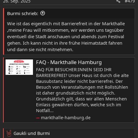
26. Sep. 2025
#479
n
e
Burmi schrieb:
n
:
Wie ist das eigentlich mit Barrierefreit in der Markthalle
,meine Frau will mitkommen, wir werden uns tagsüber
eventuell die Stadt anschauen und abends zum Festival
gehen. Ich kann nicht in ihre frühe Heimatstadt fahren
und dann sie nicht mitnehmen.
FAQ - Markthalle Hamburg
FAQ FÜR BESUCHER:INNEN SEID IHR
BARRIEREFREI? Unser Haus ist durch die alte
Bausubstanz leider nicht barrierefrei. Der
Besuch von Veranstaltungen mit Rollstühlen
ist daher grundsätzlich nicht möglich.
Grundsätzlich gilt, dass wir allen Menschen
Einlass gewähren dürfen, welche sich im
Notfall...
markthalle-hamburg.de
Gaukli
und
Burmi
R