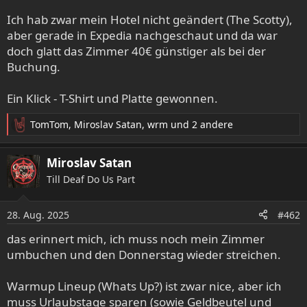
Ich hab zwar mein Hotel nicht geändert (The Scotty),
aber gerade in Expedia nachgeschaut und da war
doch glatt das Zimmer 40€ günstiger als bei der
Buchung.
Ein Klick - T-Shirt und Platte gewonnen.
TomTom
,
Miroslav Satan
,
wrm
und 2 andere
R
e
a
Miroslav Satan
k
Till Deaf Do Us Part
t
i
o
28. Aug. 2025
#462
n
e
das erinnert mich, ich muss noch mein Zimmer
n
umbuchen und den Donnerstag wieder streichen.
:
Warmup Lineup (Whats Up?) ist zwar nice, aber ich
muss Urlaubstage sparen (sowie Geldbeutel und