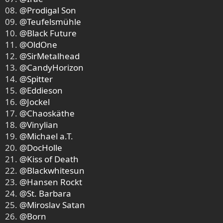
08.
@Prodigal Son
09.
@Teufelsmühle
10.
@Black Future
11.
@OldOne
12.
@SirMetalhead
13.
@CandyHorizon
14.
@Spitter
15.
@Eddieson
16.
@Jockel
17.
@Chaoskäthe
18.
@Vinylian
19.
@Michael a.T.
20.
@DocHolle
21.
@Kiss of Death
22.
@Blackwhitesun
23.
@Hansen Rockt
24.
@St. Barbara
25.
@Miroslav Satan
26.
@Born