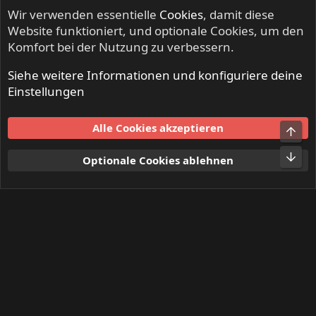
Wir verwenden essentielle
Cookies
, damit diese
Website funktioniert, und optionale Cookies, um den
Komfort bei der Nutzung zu verbessern.
Siehe weitere Informationen und konfiguriere deine
NO SLEEP TILL LIVE - Festivals & Open Airs
Einstellungen
Cookies
Alle Cookies akzeptieren
Obe
Kontakt
Nutzungsbedingungen
Datenschutz
Hilfe und Impressum
Start
R
Unt
Optionale Cookies ablehnen
S
S
®
Community platform by XenForo
© 2010-2024 XenForo Ltd.