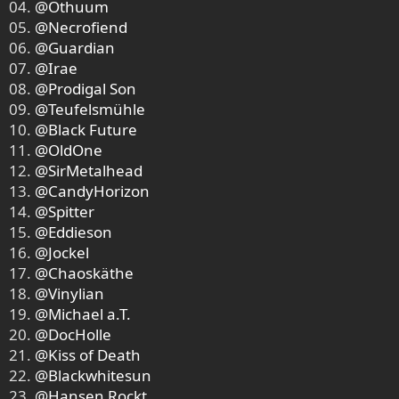
04.
@Othuum
05.
@Necrofiend
06.
@Guardian
07.
@Irae
08.
@Prodigal Son
09.
@Teufelsmühle
10.
@Black Future
11.
@OldOne
12.
@SirMetalhead
13.
@CandyHorizon
14.
@Spitter
15.
@Eddieson
16.
@Jockel
17.
@Chaoskäthe
18.
@Vinylian
19.
@Michael a.T.
20.
@DocHolle
21.
@Kiss of Death
22.
@Blackwhitesun
23.
@Hansen Rockt