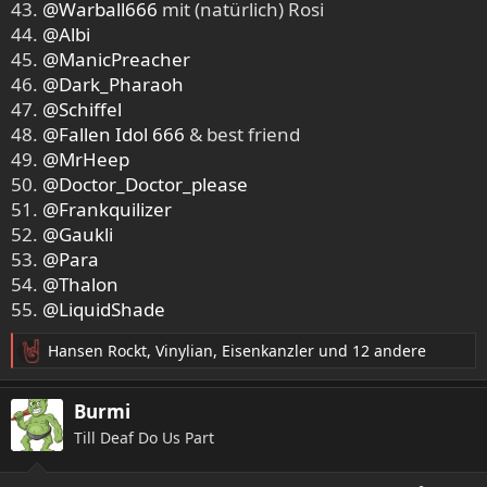
43.
@Warball666
mit (natürlich) Rosi
44.
@Albi
45.
@ManicPreacher
46.
@Dark_Pharaoh
47.
@Schiffel
48.
@Fallen Idol 666
& best friend
49.
@MrHeep
50.
@Doctor_Doctor_please
51.
@Frankquilizer
52.
@Gaukli
53.
@Para
54.
@Thalon
55.
@LiquidShade
Hansen Rockt
,
Vinylian
,
Eisenkanzler
und 12 andere
R
e
a
Burmi
k
Till Deaf Do Us Part
t
i
o