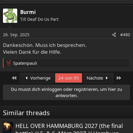
e
a
Burmi
k
Till Deaf Do Us Part
t
i
o
26. Sep. 2025
#480
n
e
Dankeschön. Muss ich besprechen.
n
Vielen Dank für die Hilfe.
:
Spatenpauli
R
e
a
Erste
Letzt
Vorherige
24 von 95
Nächste
k
t
Du musst dich einloggen oder registrieren, um hier zu
i
antworten.
o
n
e
Similar threads
n
:
HELL OVER HAMMABURG 2027 (the final