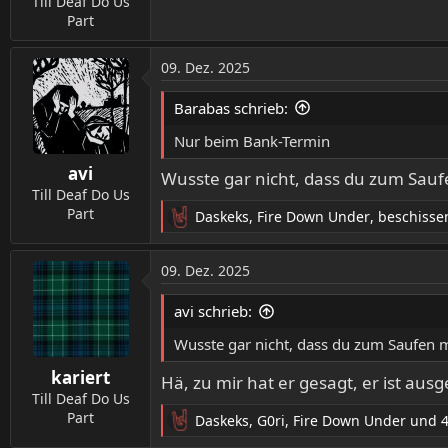
Till Deaf Do Us
Part
09. Dez. 2025
Barabas schrieb:
Nur beim Bank-Termin
avi
Wusste gar nicht, dass du zum Sau
Till Deaf Do Us
Part
Daskeks
,
Fire Down Under
,
beschisse
R
e
a
09. Dez. 2025
k
t
avi schrieb:
i
o
Wusste gar nicht, dass du zum Saufen 
n
kariert
e
Hä, zu mir hat er gesagt, er ist a
n
Till Deaf Do Us
:
Part
Daskeks
,
G0ri
,
Fire Down Under
und 4
R
e