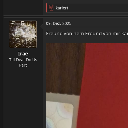
kariert
R
e
a
09. Dez. 2025
k
t
Freund von nem Freund von mir kann n
i
o
n
Irae
e
n
Till Deaf Do Us
:
Part