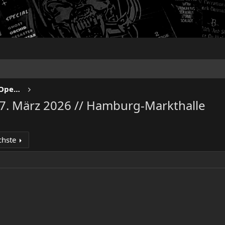
NO SLEEP TILL LIVE - Festivals & Open Airs
. März 2026 // Hamburg-Markthalle
chste