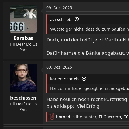
a
09. Dez. 2025
k
t
avi schrieb:
i
o
Wusste gar nicht, dass du zum Saufen 
n
Barabas
e
Doch, und der heißt jetzt Martha-N
n
Till Deaf Do Us
:
Part
Dafür hamse die Bänke abgebaut, wa
09. Dez. 2025
kariert schrieb:
Hä, zu mir hat er gesagt, er ist ausge
beschissen
Habe neulich noch recht kurzfristi
Till Deaf Do Us
bis es klappt. Viel Erfolg!
Part
horned is the hunter
,
El Guerrero
,
G0
R
e