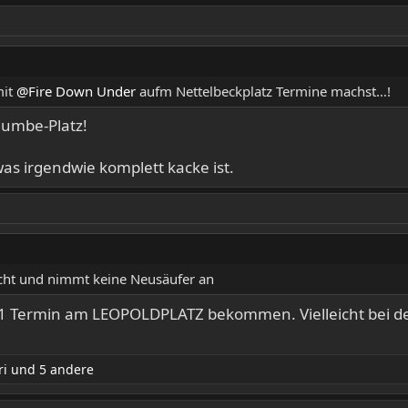
mit
@Fire Down Under
aufm Nettelbeckplatz Termine machst…!
dumbe-Platz!
s irgendwie komplett kacke ist.
bucht und nimmt keine Neusäufer an
g 1 Termin am LEOPOLDPLATZ bekommen. Vielleicht bei d
ri
und 5 andere