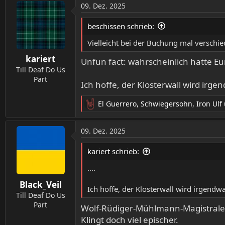
a
09. Dez. 2025
k
t
beschissen schrieb:
i
o
Vielleicht bei der Buchung mal verschie
n
kariert
e
Unfun fact: wahrscheinlich hatte Eur
n
Till Deaf Do Us
:
Part
Ich hoffe, der Klosterwall wird i
El Guerrero
,
Schwiegersohn
,
Iron Ulf
R
e
a
09. Dez. 2025
k
t
kariert schrieb:
i
o
....
n
Black_Veil
e
Ich hoffe, der Klosterwall wird irgen
n
Till Deaf Do Us
:
Part
Wolf-Rüdiger-Mühlmann-Magistrale
Klingt doch viel epischer.