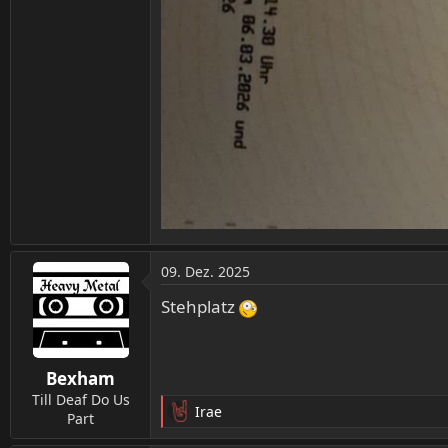
09. Dez. 2025
Stehplatz
Bexham
Till Deaf Do Us
Irae
Part
R
e