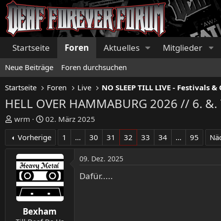
Startseite
Foren
Aktuelles
Mitglieder
Neue Beiträge
Foren durchsuchen
Startseite
Foren
Live
HELL OVER HAMMABURG 2026 // 6. &. 7
E
E
wrm
02. März 2025
r
r
Vorherige
1
…
30
31
32
33
34
…
95
Nä
s
s
t
t
09. Dez. 2025
e
e
l
l
Dafür.....
l
l
e
t
r
a
Bexham
m