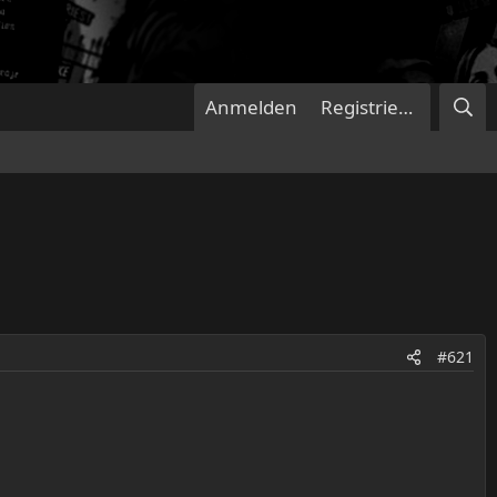
Anmelden
Registrieren
#621