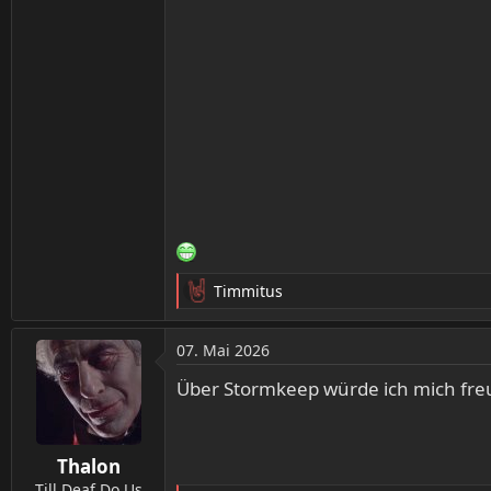
Timmitus
R
e
a
07. Mai 2026
k
t
Über Stormkeep würde ich mich fre
i
o
n
Thalon
e
n
Till Deaf Do Us