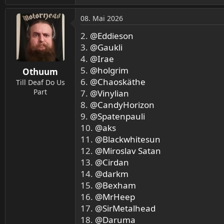
e
a
08. Mai 2026
k
t
2.
@Eddieson
i
3.
@Gaukli
o
4.
@Irae
n
5.
@holgrim
Othuum
e
6.
n
@Chaoskäthe
Till Deaf Do Us
:
Part
7.
@Vinylian
8.
@CandyHorizon
9.
@Spatenpauli
10.
@aks
11.
@Blackwhitesun
12.
@Miroslav Satan
13.
@Cirdan
14.
@darkm
15.
@Bexham
16.
@MrHeep
17.
@SirMetalhead
18.
@Daruma