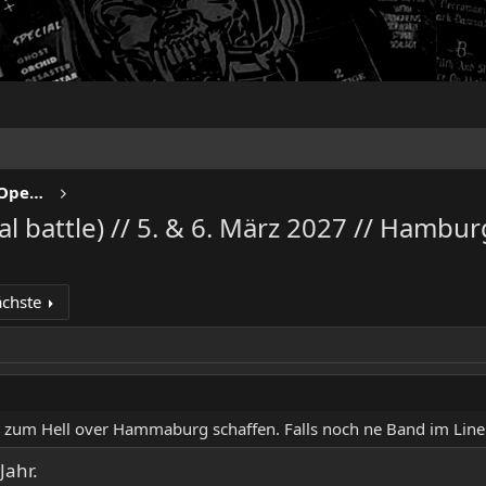
NO SLEEP TILL LIVE - Festivals & Open Airs
battle) // 5. & 6. März 2027 // Hambur
chste
mal zum Hell over Hammaburg schaffen. Falls noch ne Band im Lin
Jahr.