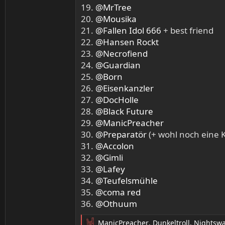
19.
@MrTree
20.
@Mousika
21.
@Fallen Idol 666
+ best friend
22.
@Hansen Rockt
23.
@Necrofiend
24.
@Guardian
25.
@Born
26.
@Eisenkanzler
27.
@DocHolle
28.
@Black Future
29.
@ManicPreacher
30.
@Preparatör
(+ wohl noch eine K
31.
@Accolon
32.
@Gimli
33.
@Lafey
34.
@Teufelsmühle
35.
@coma red
36.
@Othuum
ManicPreacher
,
Dunkeltroll
,
Nightsw