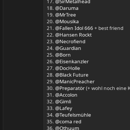
17.
@SirMetalhead
18.
@Daruma
19.
@MrTree
20.
@Mousika
21.
@Fallen Idol 666
+ best friend
22.
@Hansen Rockt
23.
@Necrofiend
24.
@Guardian
25.
@Born
26.
@Eisenkanzler
27.
@DocHolle
28.
@Black Future
29.
@ManicPreacher
30.
@Preparatör
(+ wohl noch eine K
31.
@Accolon
32.
@Gimli
33.
@Lafey
34.
@Teufelsmühle
35.
@coma red
36.
@Othuum