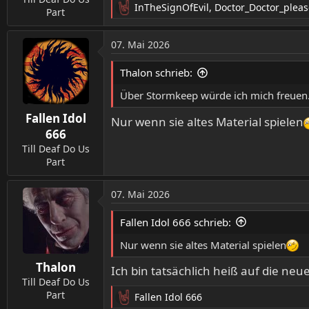
InTheSignOfEvil
,
Doctor_Doctor_pleas
:
Part
R
e
a
07. Mai 2026
k
t
Thalon schrieb:
i
o
Über Stormkeep würde ich mich freuen
n
Fallen Idol
e
Nur wenn sie altes Material spielen
n
666
:
Till Deaf Do Us
Part
07. Mai 2026
Fallen Idol 666 schrieb:
Nur wenn sie altes Material spielen
Thalon
Ich bin tatsächlich heiß auf die neu
Till Deaf Do Us
Part
Fallen Idol 666
R