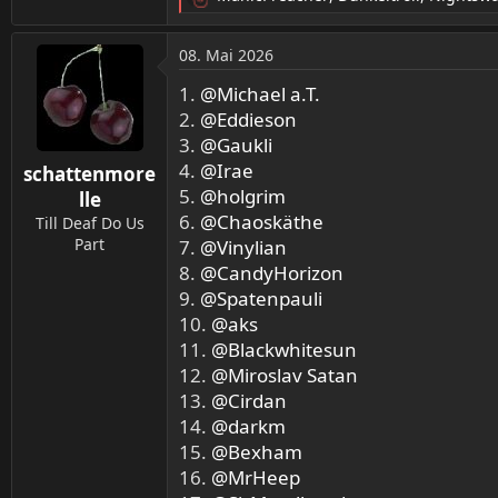
R
e
a
08. Mai 2026
k
t
1.
@Michael a.T.
i
2.
@Eddieson
o
3.
@Gaukli
n
4.
@Irae
schattenmore
e
5.
n
@holgrim
lle
:
6.
@Chaoskäthe
Till Deaf Do Us
Part
7.
@Vinylian
8.
@CandyHorizon
9.
@Spatenpauli
10.
@aks
11.
@Blackwhitesun
12.
@Miroslav Satan
13.
@Cirdan
14.
@darkm
15.
@Bexham
16.
@MrHeep