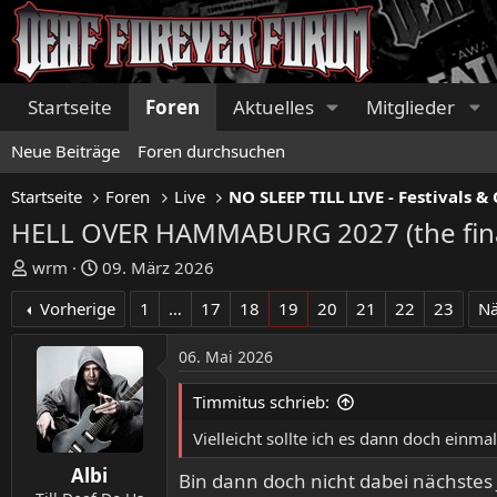
Startseite
Foren
Aktuelles
Mitglieder
Neue Beiträge
Foren durchsuchen
Startseite
Foren
Live
HELL OVER HAMMABURG 2027 (the final 
E
E
wrm
09. März 2026
r
r
Vorherige
1
…
17
18
19
20
21
22
23
Nä
s
s
t
t
06. Mai 2026
e
e
l
l
Timmitus schrieb:
l
l
e
t
Vielleicht sollte ich es dann doch ein
r
a
Albi
m
Bin dann doch nicht dabei nächstes 