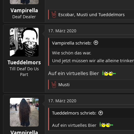
n
Vampirella
e
Escobar
,
Musti
und
Tueddelmors
n
Deaf Dealer
R
:
e
a
17. März 2020
k
t
Vampirella schrieb:
i
o
Wie schön das war.
n
Und jetzt müssen wir alle alleine trinke
Tueddelmors
e
n
Till Deaf Do Us
Auf ein virtuelles Bier
:
Part
Musti
R
e
a
17. März 2020
k
t
Tueddelmors schrieb:
i
o
Auf ein virtuelles Bier
n
Vampirella
e