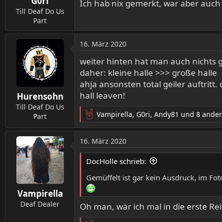
G0ri
Ich hab nix gemerkt, war aber auch 
Till Deaf Do Us
Part
16. März 2020
weiter hinten hat man auch nichts g
daher: kleine halle >>> große halle
ahja ansonsten total geiler auftritt.
hall leaven!
Hurensohn
Till Deaf Do Us
Vampirella
,
G0ri
,
Andy81
und 8 ande
Part
R
e
a
16. März 2020
k
t
DocHolle schrieb:
i
o
Gemüffelt ist gar kein Ausdruck, im Fo
n
Vampirella
e
n
Deaf Dealer
Oh man, wär ich mal in die erste R
: