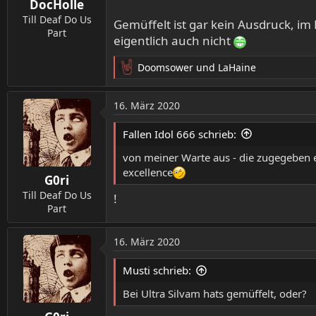
DocHolle
e
n
Till Deaf Do Us
Gemüffelt ist gar kein Ausdruck, i
:
Part
eigentlich auch nicht
Doomsower
und
LaHaine
R
e
a
16. März 2020
k
t
Fallen Idol 666 schrieb:
i
o
von meiner Warte aus - die zugegeben e
n
excellence
G0ri
e
n
Till Deaf Do Us
!
:
Part
16. März 2020
Musti schrieb:
Bei Ultra Silvam hats gemüffelt, oder?