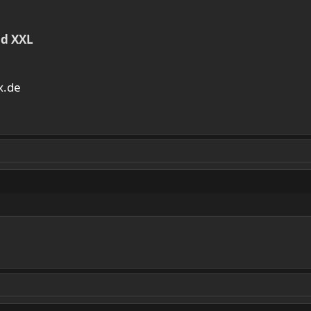
nd XXL
x.de