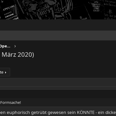
NO SLEEP TILL LIVE - Festivals & Open Airs
 März 2020)
te
r Formsache!
en euphorisch getrübt gewesen sein KÖNNTE - ein dicke