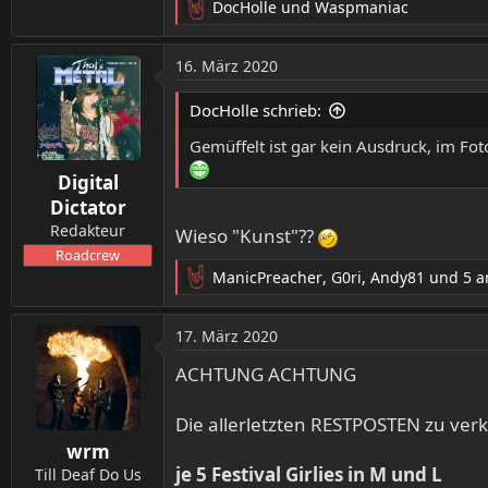
DocHolle
und
Waspmaniac
R
e
a
16. März 2020
k
t
DocHolle schrieb:
i
o
Gemüffelt ist gar kein Ausdruck, im Fo
n
Digital
e
n
Dictator
:
Redakteur
Wieso "Kunst"??
Roadcrew
ManicPreacher
,
G0ri
,
Andy81
und 5 a
R
e
a
17. März 2020
k
t
ACHTUNG ACHTUNG
i
o
Die allerletzten RESTPOSTEN zu verk
n
wrm
e
je 5 Festival Girlies in M und L
n
Till Deaf Do Us