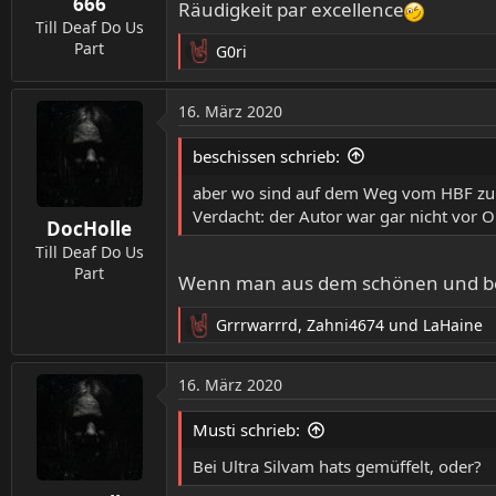
666
Räudigkeit par excellence
Till Deaf Do Us
Part
G0ri
R
e
a
16. März 2020
k
t
beschissen schrieb:
i
o
aber wo sind auf dem Weg vom HBF zur 
n
Verdacht: der Autor war gar nicht vor O
DocHolle
e
n
Till Deaf Do Us
:
Part
Wenn man aus dem schönen und bes
Grrrwarrrd
,
Zahni4674
und
LaHaine
R
e
a
16. März 2020
k
t
Musti schrieb:
i
o
Bei Ultra Silvam hats gemüffelt, oder?
n