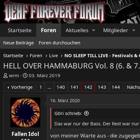
Startseite
Foren
Aktuelles
Mitglieder
Neue Beiträge
Foren durchsuchen
Startseite
Foren
Live
HELL OVER HAMMABURG Vol. 8 (6. & 7.
E
E
wrm
03. März 2019
r
r
Vorherige
1
…
140
141
142
143
144
Nächs
s
s
t
t
16. März 2020
e
e
l
l
G0ri schrieb:
l
l
e
t
Das war nur der Bass. Der Rest war nu
r
a
Fallen Idol
m
von meiner Warte aus - die zugegeb