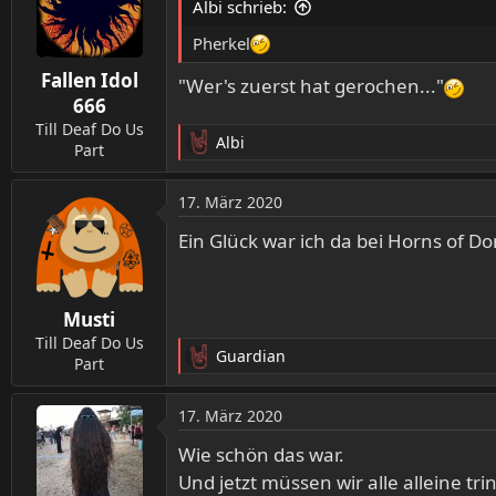
Albi schrieb:
Pherkel
Fallen Idol
"Wer's zuerst hat gerochen..."
666
Till Deaf Do Us
Albi
Part
R
e
a
17. März 2020
k
t
Ein Glück war ich da bei Horns of D
i
o
n
Musti
e
n
Till Deaf Do Us
Guardian
:
Part
R
e
a
17. März 2020
k
t
Wie schön das war.
i
Und jetzt müssen wir alle alleine tr
o