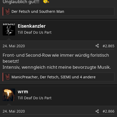
Unglaublich gut!!!
Der Fetsch
und
Southern Man
R
e
a
Eisenkanzler
k
Till Deaf Do Us Part
t
i
o
24. Mai 2020
#2.865
n
e
Front- und Second-Row wie immer würdig foristisch
n
besetzt!
:
Intensiv, wenngleich nicht meine bevorzugte Musik.
ManicPreacher
,
Der Fetsch
,
SIEMI
und 4 andere
R
e
a
wrm
k
Till Deaf Do Us Part
t
i
o
24. Mai 2020
#2.866
n