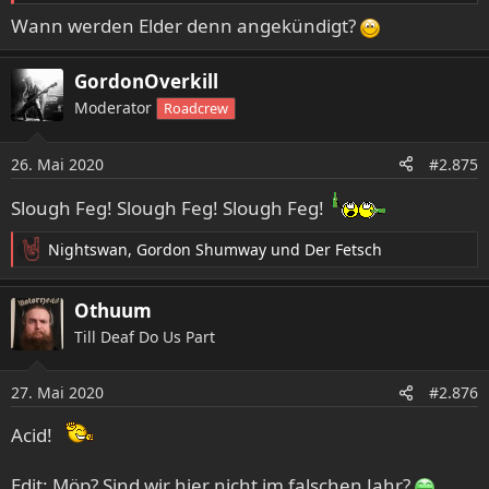
Wann werden Elder denn angekündigt?
GordonOverkill
Moderator
Roadcrew
26. Mai 2020
#2.875
Slough Feg! Slough Feg! Slough Feg!
Nightswan
,
Gordon Shumway
und
Der Fetsch
R
e
a
Othuum
k
Till Deaf Do Us Part
t
i
o
27. Mai 2020
#2.876
n
e
Acid!
n
:
Edit: Möp? Sind wir hier nicht im falschen Jahr?