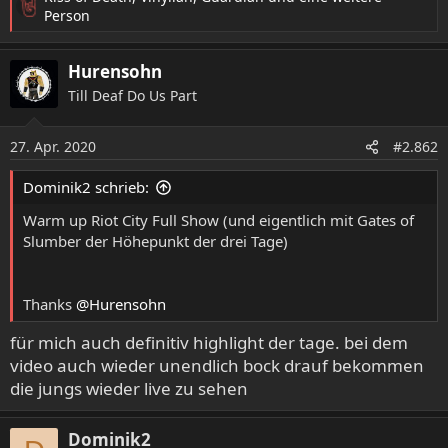
R
Person
e
a
Hurensohn
k
t
Till Deaf Do Us Part
i
o
27. Apr. 2020
n
#2.862
e
n
Dominik2 schrieb:
:
Warm up Riot City Full Show (und eigentlich mit Gates of
Slumber der Höhepunkt der drei Tage)
Thanks
@Hurensohn
für mich auch definitiv highlight der tage. bei dem
video auch wieder unendlich bock drauf bekommen
die jungs wieder live zu sehen
Dominik2