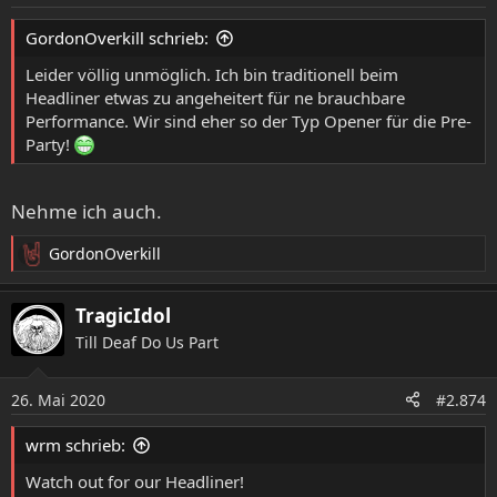
n
e
GordonOverkill schrieb:
n
:
Leider völlig unmöglich. Ich bin traditionell beim
Headliner etwas zu angeheitert für ne brauchbare
Performance. Wir sind eher so der Typ Opener für die Pre-
Party!
Nehme ich auch.
GordonOverkill
R
e
a
TragicIdol
k
Till Deaf Do Us Part
t
i
o
26. Mai 2020
#2.874
n
e
wrm schrieb:
n
:
Watch out for our Headliner!