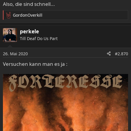
Also, die sind schnell...
GordonOverkill
R
e
a
perkele
k
Till Deaf Do Us Part
t
i
o
26. Mai 2020
#2.870
n
e
Versuchen kann man es ja :
n
: