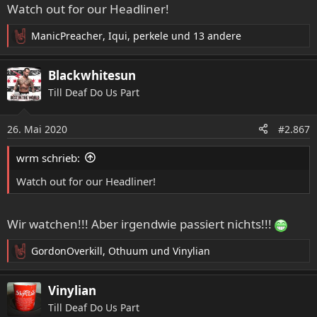
e
Watch out for our Headliner!
n
:
ManicPreacher
,
Iqui
,
perkele
und 13 andere
R
e
a
Blackwhitesun
k
Till Deaf Do Us Part
t
i
o
26. Mai 2020
#2.867
n
e
wrm schrieb:
n
:
Watch out for our Headliner!
Wir watchen!!! Aber irgendwie passiert nichts!!!
GordonOverkill
,
Othuum
und
Vinylian
R
e
a
Vinylian
k
Till Deaf Do Us Part
t