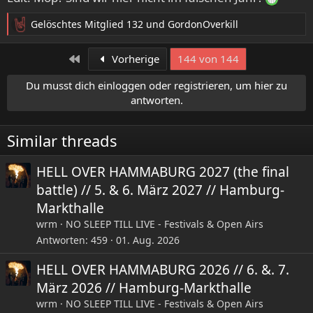
Gelöschtes Mitglied 132
und
GordonOverkill
R
e
a
Erste
Vorherige
144 von 144
k
t
Du musst dich einloggen oder registrieren, um hier zu
i
antworten.
o
n
e
Similar threads
n
:
HELL OVER HAMMABURG 2027 (the final
battle) // 5. & 6. März 2027 // Hamburg-
Markthalle
wrm
NO SLEEP TILL LIVE - Festivals & Open Airs
Antworten
459
01. Aug. 2026
HELL OVER HAMMABURG 2026 // 6. &. 7.
März 2026 // Hamburg-Markthalle
wrm
NO SLEEP TILL LIVE - Festivals & Open Airs