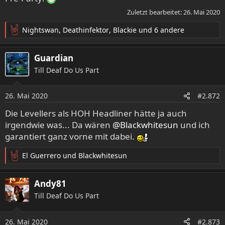
Zuletzt bearbeitet:
26. Mai 2020
Nightswan
,
Deathinfektor
,
Blackie
und 6 andere
R
e
a
Guardian
k
Till Deaf Do Us Part
t
i
o
26. Mai 2020
#2.872
n
e
Die Levellers als HOH Headliner hätte ja auch
n
irgendwie was... Da wären
@Blackwhitesun
und ich
:
garantiert ganz vorne mit dabei.
El Guerrero
und
Blackwhitesun
R
e
a
Andy81
k
Till Deaf Do Us Part
t
i
o
26. Mai 2020
#2.873