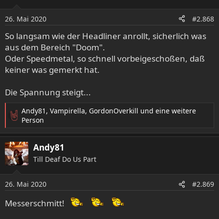
i
o
26. Mai 2020
#2.868
n
e
So langsam wie der Headliner anrollt, sicherlich was
n
aus dem Bereich "Doom".
:
Oder Speedmetal, so schnell vorbeigeschoßen, daß
keiner was gemerkt hat.
Die Spannung steigt...
Andy81
,
Vampirella
,
GordonOverkill
und eine weitere
R
Person
e
a
Andy81
k
t
Till Deaf Do Us Part
i
o
26. Mai 2020
n
#2.869
e
Messerschmitt!
n
: