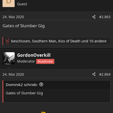
D
Guest
24. Mai 2020
#2.863
Gates of Slumber Gig
beschissen
,
Southern Man
,
Kiss of Death
und 10 andere
R
e
a
GordonOverkill
k
Moderator
Roadcrew
t
i
o
24. Mai 2020
#2.864
n
e
Dominik2 schrieb:
n
:
Gates of Slumber Gig