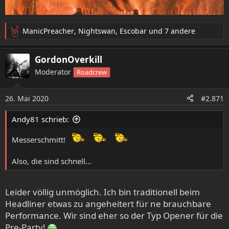
ManicPreacher
,
Nightswan
,
Escobar
und 7 andere
R
e
a
GordonOverkill
k
Moderator
Roadcrew
t
i
o
26. Mai 2020
#2.871
n
e
Andy81 schrieb:
n
:
Messerschmitt!
Also, die sind schnell...
Leider völlig unmöglich. Ich bin traditionell beim
Headliner etwas zu angeheitert für ne brauchbare
Performance. Wir sind eher so der Typ Opener für die
Pre-Party!