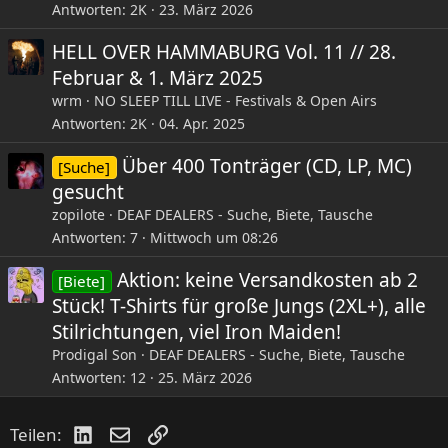
Antworten
2K
23. März 2026
HELL OVER HAMMABURG Vol. 11 // 28.
Februar & 1. März 2025
wrm
NO SLEEP TILL LIVE - Festivals & Open Airs
Antworten
2K
04. Apr. 2025
Über 400 Tonträger (CD, LP, MC)
[Suche]
gesucht
zopilote
DEAF DEALERS - Suche, Biete, Tausche
Antworten
7
Mittwoch um 08:26
Aktion: keine Versandkosten ab 2
[Biete]
Stück! T-Shirts für große Jungs (2XL+), alle
Stilrichtungen, viel Iron Maiden!
Prodigal Son
DEAF DEALERS - Suche, Biete, Tausche
Antworten
12
25. März 2026
LinkedIn
E-Mail
Link
Teilen: