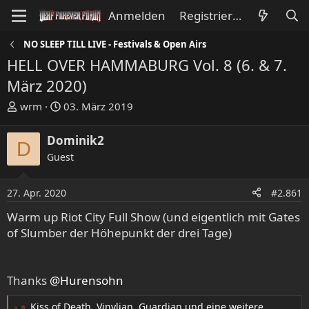
Anmelden
Registrieren
NO SLEEP TILL LIVE - Festivals & Open Airs
HELL OVER HAMMABURG Vol. 8 (6. & 7.
März 2020)
E
E
wrm
03. März 2019
r
r
s
s
Dominik2
D
t
t
Guest
e
e
l
l
l
l
27. Apr. 2020
#2.861
e
t
Warm up Riot City Full Show (und eigentlich mit Gates
r
a
of Slumber der Höhepunkt der drei Tage)
m
Thanks
@Hurensohn
Kiss of Death
,
Vinylian
,
Guardian
und eine weitere