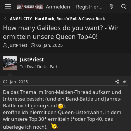
Anmelden
Registrieren
ANGEL CITY - Hard Rock, Rock'n'Roll & Classic Rock
How many Galileos do you want? - Wir
ermitteln unsere Queen Top40!
E
E
JustPriest
02. Jan. 2025
r
r
s
s
JustPriest
t
t
Till Deaf Do Us Part
e
e
l
l
l
l
02. Jan. 2025
#1
e
t
Da das Thema im Iron-Maiden-Thread aufkam und
r
a
Interesse besteht (und ein Band-Battle und Jahres-
m
Battle nicht genug sind
),
eröffne ich hiermit den Queen-Listenwahn, in dem
wir unsere Top 30* ermitteln (*oder Top 40, das
überlege ich noch).