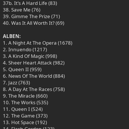
37b. It's A Hard Life (83)
38. Save Me (76)
39. Gimme The Prize (71)
40. Was It All Worth It? (69)
ALBEN:
1. A Night At The Opera (1678)
2. Innuendo (1217)
3. A Kind Of Magic (998)
4. Sheer Heart Attack (982)
5. Queen II (959)
6. News Of The World (884)
7. Jazz (763)
8. A Day At The Races (758)
9. The Miracle (660)
10. The Works (535)
11. Queen I (524)
12. The Game (373)
13. Hot Space (192)
14. Flash Gordon (123)