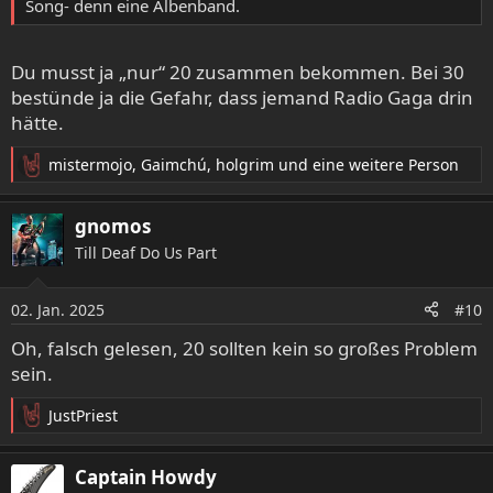
Song- denn eine Albenband.
Du musst ja „nur“ 20 zusammen bekommen. Bei 30
bestünde ja die Gefahr, dass jemand Radio Gaga drin
hätte.
mistermojo
,
Gaimchú
,
holgrim
und eine weitere Person
R
e
a
gnomos
k
Till Deaf Do Us Part
t
i
o
02. Jan. 2025
#10
n
e
Oh, falsch gelesen, 20 sollten kein so großes Problem
n
sein.
:
JustPriest
R
e
a
Captain Howdy
k