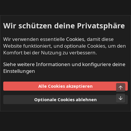
Wir schützen deine Privatsphäre
Wir verwenden essentielle
Cookies
, damit diese
Website funktioniert, und optionale Cookies, um den
Komfort bei der Nutzung zu verbessern.
Siehe weitere Informationen und konfiguriere deine
ANGEL CITY - Hard Rock, Rock'n'Roll & Classic Rock
Einstellungen
Cookies
Alle Cookies akzeptieren
Obe
Kontakt
Nutzungsbedingungen
Datenschutz
Hilfe und Impressum
Start
R
Unt
Optionale Cookies ablehnen
S
S
®
Community platform by XenForo
© 2010-2024 XenForo Ltd.