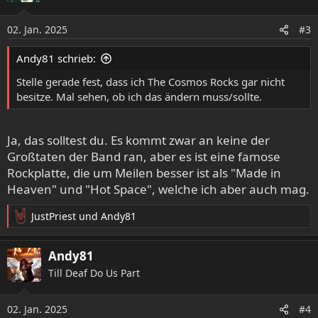
i
o
02. Jan. 2025
#3
n
e
Andy81 schrieb:
n
:
Stelle gerade fest, dass ich The Cosmos Rocks gar nicht
besitze. Mal sehen, ob ich das ändern muss/sollte.
Ja, das solltest du. Es kommt zwar an keine der
Großtaten der Band ran, aber es ist eine famose
Rockplatte, die um Meilen besser ist als "Made in
Heaven" und "Hot Space", welche ich aber auch mag.
JustPriest
und
Andy81
R
e
a
Andy81
k
Till Deaf Do Us Part
t
i
o
02. Jan. 2025
#4
n