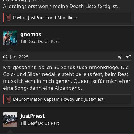
Allerdings erst wenn meine Death Liste fertig ist.
Pavlos
,
JustPriest
und
Mondkerz
R
e
a
gnomos
k
Till Deaf Do Us Part
t
i
o
02. Jan. 2025
#7
n
e
Mal gespannt, ob ich 30 Songs zusammenkriege. Die
n
Gold- und Silbermedaille steht bereits fest, beim Rest
:
muss ich echt in mich gehen. Queen ist für mich eher
eine Song- denn eine Albenband.
DeGrominator
,
Captain Howdy
und
JustPriest
R
e
a
JustPriest
k
Till Deaf Do Us Part
t
i