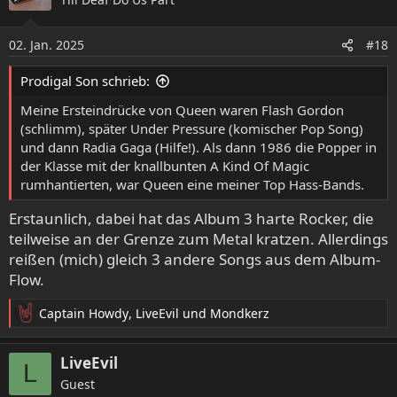
t
i
o
02. Jan. 2025
#18
n
e
Prodigal Son schrieb:
n
:
Meine Ersteindrücke von Queen waren Flash Gordon
(schlimm), später Under Pressure (komischer Pop Song)
und dann Radia Gaga (Hilfe!). Als dann 1986 die Popper in
der Klasse mit der knallbunten A Kind Of Magic
rumhantierten, war Queen eine meiner Top Hass-Bands.
Erstaunlich, dabei hat das Album 3 harte Rocker, die
teilweise an der Grenze zum Metal kratzen. Allerdings
reißen (mich) gleich 3 andere Songs aus dem Album-
Flow.
Captain Howdy
,
LiveEvil
und
Mondkerz
R
e
a
LiveEvil
L
k
Guest
t