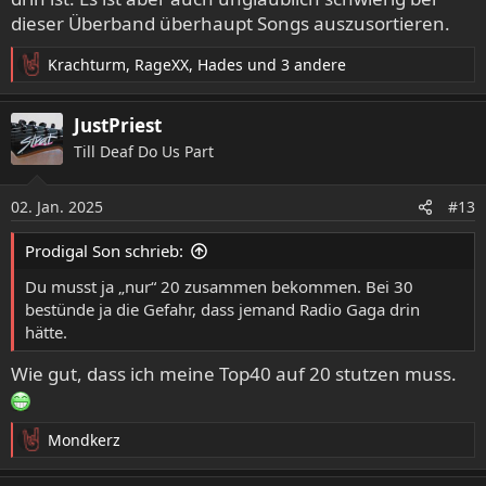
dieser Überband überhaupt Songs auszusortieren.
Krachturm
,
RageXX
,
Hades
und 3 andere
R
e
a
JustPriest
k
Till Deaf Do Us Part
t
i
o
02. Jan. 2025
#13
n
e
Prodigal Son schrieb:
n
:
Du musst ja „nur“ 20 zusammen bekommen. Bei 30
bestünde ja die Gefahr, dass jemand Radio Gaga drin
hätte.
Wie gut, dass ich meine Top40 auf 20 stutzen muss.
Mondkerz
R
e