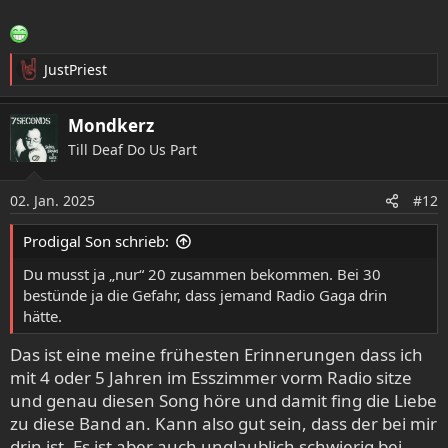
JustPriest
R
e
a
Mondkerz
k
Till Deaf Do Us Part
t
i
o
02. Jan. 2025
#12
n
e
Prodigal Son schrieb:
n
:
Du musst ja „nur“ 20 zusammen bekommen. Bei 30
bestünde ja die Gefahr, dass jemand Radio Gaga drin
hätte.
Das ist eine meine frühesten Erinnerungen dass ich
mit 4 oder 5 Jahren im Esszimmer vorm Radio sitze
und genau diesen Song höre und damit fing die Liebe
zu diese Band an. Kann also gut sein, dass der bei mir
drin ist. Es ist aber auch unglaublich schwierig bei