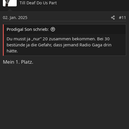
Till Deaf Do Us Part
t
i
o
02. Jan. 2025
#11
n
e
Prodigal Son schrieb:
n
:
Du musst ja „nur“ 20 zusammen bekommen. Bei 30
bestünde ja die Gefahr, dass jemand Radio Gaga drin
hätte.
Mein 1. Platz.