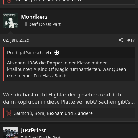
R
e
a
Mondkerz
k
Till Deaf Do Us Part
t
i
o
02. Jan. 2025
#17
n
e
Prodigal Son schrieb:
n
:
Als dann 1986 die Popper in der Klasse mit der
knallbunten A Kind Of Magic rumhantierten, war Queen
eine meiner Top Hass-Bands.
Wie, du hast nicht Highlander gesehen und dich
dann kopfüber in diese Platte verliebt? Sachen gibt's...
Gaimchú
,
Born
,
Bexham
und 8 andere
R
e
a
JustPriest
k
Till Deaf Do Us Part