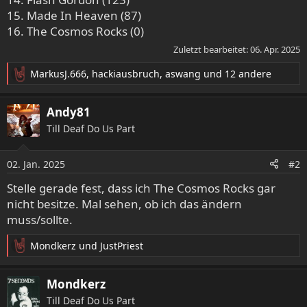
15. Made In Heaven (87)
16. The Cosmos Rocks (0)
Zuletzt bearbeitet:
06. Apr. 2025
MarkusJ.666
,
hackiausbruch
,
aswang
und 12 andere
R
e
a
Andy81
k
Till Deaf Do Us Part
t
i
o
02. Jan. 2025
#2
n
e
Stelle gerade fest, dass ich The Cosmos Rocks gar
n
nicht besitze. Mal sehen, ob ich das ändern
:
muss/sollte.
Mondkerz
und
JustPriest
R
e
a
Mondkerz
k
Till Deaf Do Us Part
t