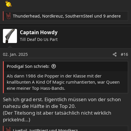
Thunderhead
,
Nordkreuz
,
SouthernSteel
und 9 andere
R
e
a
Captain Howdy
k
Till Deaf Do Us Part
t
i
o
02. Jan. 2025
#16
n
e
Prodigal Son schrieb:
n
:
Als dann 1986 die Popper in der Klasse mit der
knallbunten A Kind Of Magic rumhantierten, war Queen
eine meiner Top Hass-Bands.
Seh ich grad erst. Eigentlich müssen von der schon
nahezu die Hälfte in die Top 20.
(Der Titelsong ist aber tatsächlich nicht wirklich
prickelnd...)
LiveEvil
,
JustPriest
und
Mondkerz