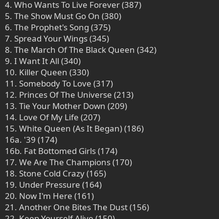
4. Who Wants To Live Forever (387)
5. The Show Must Go On (380)
6. The Prophet's Song (375)
7. Spread Your Wings (345)
8. The March Of The Black Queen (342)
9. I Want It All (340)
10. Killer Queen (330)
11. Somebody To Love (317)
12. Princes Of The Universe (213)
13. Tie Your Mother Down (209)
14. Love Of My Life (207)
15. White Queen (As It Began) (186)
16a. '39 (174)
16b. Fat Bottomed Girls (174)
17. We Are The Champions (170)
18. Stone Cold Crazy (165)
19. Under Pressure (164)
20. Now I'm Here (161)
21. Another One Bites The Dust (156)
22. Keep Yourself Alive (150)