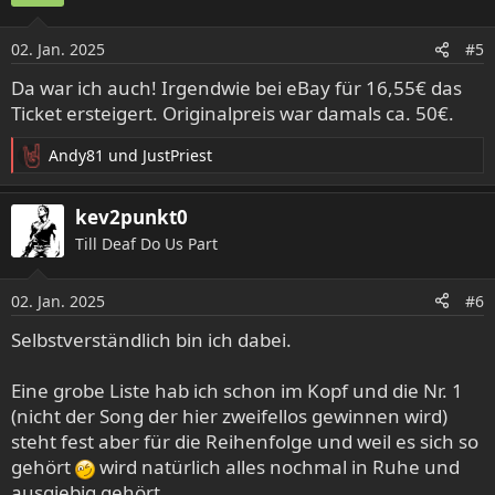
i
o
02. Jan. 2025
#5
n
e
Da war ich auch! Irgendwie bei eBay für 16,55€ das
n
Ticket ersteigert. Originalpreis war damals ca. 50€.
:
Andy81
und
JustPriest
R
e
a
kev2punkt0
k
Till Deaf Do Us Part
t
i
o
02. Jan. 2025
#6
n
e
Selbstverständlich bin ich dabei.
n
:
Eine grobe Liste hab ich schon im Kopf und die Nr. 1
(nicht der Song der hier zweifellos gewinnen wird)
steht fest aber für die Reihenfolge und weil es sich so
gehört
wird natürlich alles nochmal in Ruhe und
ausgiebig gehört.