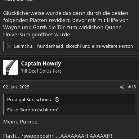
Glücklicherweise wurde das dann durch die beiden
folgenden Platten revidiert, bevor mir mit Hilfe von
Wayne und Garth die Tür zum wirklichen Queen-
Universum geöffnet wurde.
Gaimchú
,
Thunderhead
,
skoschi
und eine weitere Person
R
e
a
Captain Howdy
k
Till Deaf Do Us Part
t
i
o
02. Jan. 2025
#15
n
e
Prodigal Son schrieb:
n
:
Flash Gordon (schlimm)
Meine Pumpe.
Flash...*swooooosh*....AAAAAAAH AAAAAH!