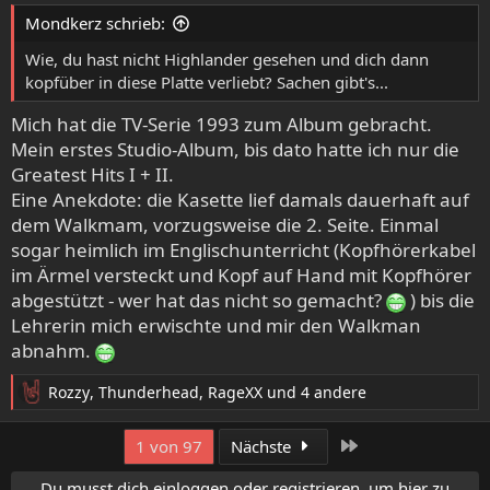
e
Mondkerz schrieb:
n
:
Wie, du hast nicht Highlander gesehen und dich dann
kopfüber in diese Platte verliebt? Sachen gibt's...
Mich hat die TV-Serie 1993 zum Album gebracht.
Mein erstes Studio-Album, bis dato hatte ich nur die
Greatest Hits I + II.
Eine Anekdote: die Kasette lief damals dauerhaft auf
dem Walkmam, vorzugsweise die 2. Seite. Einmal
sogar heimlich im Englischunterricht (Kopfhörerkabel
im Ärmel versteckt und Kopf auf Hand mit Kopfhörer
abgestützt - wer hat das nicht so gemacht?
) bis die
Lehrerin mich erwischte und mir den Walkman
abnahm.
Rozzy
,
Thunderhead
,
RageXX
und 4 andere
R
e
a
Letzte
1 von 97
Nächste
k
t
Du musst dich einloggen oder registrieren, um hier zu