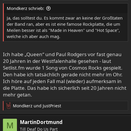
e
Mondkerz schrieb:
n
:
Ja, das solltest du. Es kommt zwar an keine der Großtaten
der Band ran, aber es ist eine famose Rockplatte, die um
Meilen besser ist als "Made in Heaven" und "Hot Space",
welche ich aber auch mag.
Ich habe „Queen“ und Paul Rodgers vor fast genau
20 Jahren in der Westfalenhalle gesehen - laut
Setlist.fm wurde 1 Song von Cosmos Rocks gespielt.
Den habe ich tatsächlich gerade nicht mehr im Ohr.
Ich höre auf jeden Fall mal (wieder) aufmerksam in
die Platte. Das habe ich sicherlich seit 20 Jahren nicht
mehr getan.
Mondkerz
und
JustPriest
R
e
a
MartinDortmund
M
k
Till Deaf Do Us Part
t