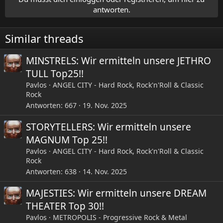
i
antworten.
o
n
e
Similar threads
n
:
MINSTRELS: Wir ermitteln unsere JETHRO
TULL Top25!!
Pavlos
ANGEL CITY - Hard Rock, Rock'n'Roll & Classic
Rock
Antworten
667
19. Nov. 2025
STORYTELLERS: Wir ermitteln unsere
MAGNUM Top 25!!
Pavlos
ANGEL CITY - Hard Rock, Rock'n'Roll & Classic
Rock
Antworten
638
14. Nov. 2025
MAJESTIES: Wir ermitteln unsere DREAM
THEATER Top 30!!
Pavlos
METROPOLIS - Progressive Rock & Metal