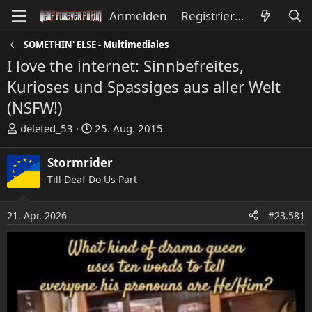
Anmelden
Registrieren
SOMETHIN' ELSE - Multimediales
I love the internet: Sinnbefreites,
Kurioses und Spassiges aus aller Welt
(NSFW!)
E
E
deleted_53
25. Aug. 2015
r
r
s
s
Stormrider
t
t
Till Deaf Do Us Part
e
e
l
l
l
l
21. Apr. 2026
#23.581
e
t
r
a
m