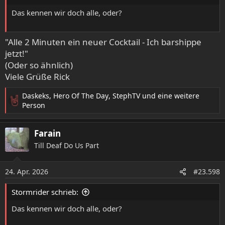
Kimi
,
Hero Of The Day
,
Farain
und 2 andere
R
e
a
HOA-Rick
k