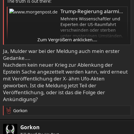
The truth is out there:
Trump-Regierung alarmiert: Mehrere Ufo-Forscher erleiden rätselhaftes Schicksal
Mehrere Wissenschaftler und
Experten der US-Raumfahrt
verschwinden oder sterben
unter mysteriösen Umständen.
Zum Vergrößern anklicken....
Das Weiße Haus ist alarmiert.
Ja, Mulder war bei der Meldung auch mein erster
www.morgenpost.de
Gedanke....
Nachdem kein neuer Krieg zur Ablenkung der
Epstein Sache angezettelt werden kann, wird erneut
mit Veröffentlichung der X- ähm Ufo-Akten
geworben. Ist die Meldung jetzt Teil der
Veröffentlichung, oder ist das die Folge der
Ankündigung?
Gorkon
R
e
a
Gorkon
k