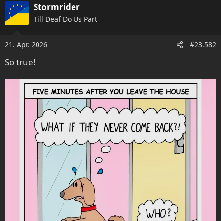
a
Stormrider
k
Till Deaf Do Us Part
t
i
o
21. Apr. 2026
#23.582
n
e
So true!
n
: