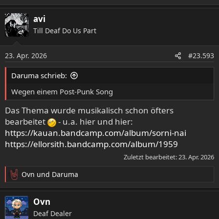
avi
Till Deaf Do Us Part
23. Apr. 2026
#23.593
Daruma schrieb:
Wegen einem Post-Punk Song
Das Thema wurde musikalisch schon öfters
bearbeitet
- u.a. hier und hier:
https://kauan.bandcamp.com/album/sorni-nai
https://ellorsith.bandcamp.com/album/1959
Zuletzt bearbeitet:
23. Apr. 2026
Ovn
und
Daruma
R
e
a
Ovn
k
Deaf Dealer
t