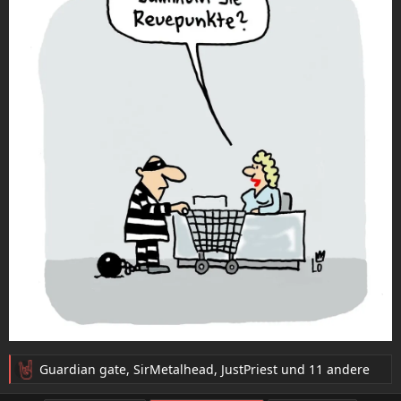
27. Apr. 2026
#23.599
Daruma schrieb:
Davon habe ich auch schon gehört. Wegen einem Post-
Punk Song
:
- YouTube
Auf YouTube findest du die angesagtesten Videos und
Tracks. Außerdem kannst du eigene Inhalte hochladen
Zum Vergrößern anklicken....
und mit Freunden oder gleich der ganzen Welt teilen.
www.youtube.com
- YouTube
YouTubessa voit nauttia parhaista videoista ja musiikista,
ladata alkuperäistä sisältöä ja jakaa kaiken ystäviesi,
perheesi ja koko maailman kanssa.
www.youtube.com
Leute, wie könnt ihr nur die wohl für dieses Forum
passendste Themenaufarbeitung vergessen?