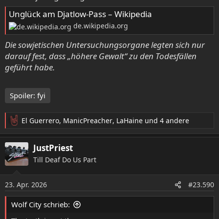
Unglück am Djatlow-Pass – Wikipedia
de.wikipedia.org
Die sowjetischen Untersuchungsorgane legten sich nur
darauf fest, dass „höhere Gewalt“ zu den Todesfällen
geführt habe.
Spoiler:
fyi
El Guerrero
,
ManicPreacher
,
LaHaine
und 4 andere
R
e
a
JustPriest
k
Till Deaf Do Us Part
t
i
o
23. Apr. 2026
#23.590
n
e
Wolf City schrieb:
n
: