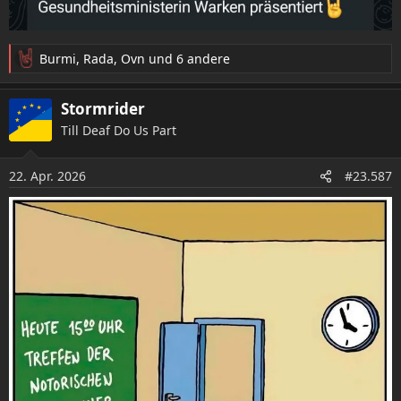
Burmi
,
Rada
,
Ovn
und 6 andere
R
e
a
Stormrider
k
Till Deaf Do Us Part
t
i
o
22. Apr. 2026
#23.587
n
e
n
: