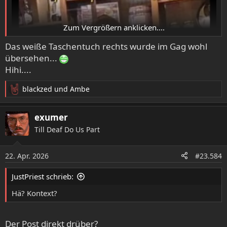
Zum Vergrößern anklicken....
Das weiße Taschentuch rechts wurde im Gag wohl
übersehen...
Hihi....
blackzed
und
Ambe
R
e
a
exumer
k
Till Deaf Do Us Part
t
i
o
22. Apr. 2026
#23.584
n
e
JustPriest schrieb:
n
:
Hä? Kontext?
Der Post direkt drüber?