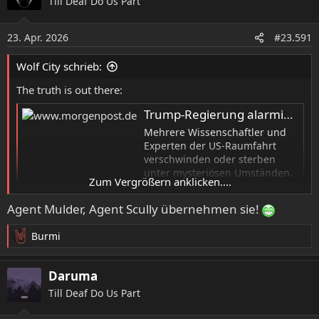
Till Deaf Do Us Part
t
i
o
23. Apr. 2026
#23.591
n
e
Wolf City schrieb:
n
:
The truth is out there:
Trump-Regierung alarmiert: Mehrere Ufo-Forscher erleiden rätselhaftes Schicksal
Mehrere Wissenschaftler und
Experten der US-Raumfahrt
verschwinden oder sterben
unter mysteriösen Umständen.
Zum Vergrößern anklicken....
Das Weiße Haus ist alarmiert.
Agent Mulder, Agent Scully übernehmen sie!
www.morgenpost.de
Burmi
R
e
a
Daruma
k
Till Deaf Do Us Part
t
i