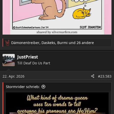
Dämonentreiber
,
Daskeks
,
Burmi
und 26 andere
R
e
a
JustPriest
k
Till Deaf Do Us Part
t
i
o
22. Apr. 2026
#23.583
n
e
Stormrider schrieb:
n
: