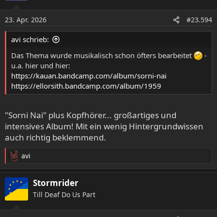
i
o
23. Apr. 2026
#23.594
n
e
avi schrieb:
n
:
Das Thema wurde musikalisch schon öfters bearbeitet
-
u.a. hier und hier:
https://kauan.bandcamp.com/album/sorni-nai
https://ellorsith.bandcamp.com/album/1959
"Sorni Nai" plus Kopfhörer... großartiges und
intensives Album! Mit ein wenig Hintergrundwissen
auch richtig beklemmend.
avi
R
e
a
Stormrider
k
Till Deaf Do Us Part
t
i
o