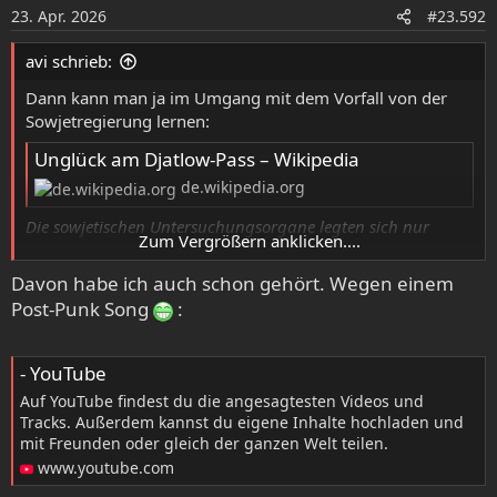
o
23. Apr. 2026
#23.592
n
e
avi schrieb:
n
:
Dann kann man ja im Umgang mit dem Vorfall von der
Sowjetregierung lernen:
Unglück am Djatlow-Pass – Wikipedia
de.wikipedia.org
Die sowjetischen Untersuchungsorgane legten sich nur
Zum Vergrößern anklicken....
darauf fest, dass „höhere Gewalt“ zu den Todesfällen
geführt habe.
Davon habe ich auch schon gehört. Wegen einem
Post-Punk Song
:
Spoiler:
fyi
- YouTube
Auf YouTube findest du die angesagtesten Videos und
Tracks. Außerdem kannst du eigene Inhalte hochladen und
mit Freunden oder gleich der ganzen Welt teilen.
www.youtube.com