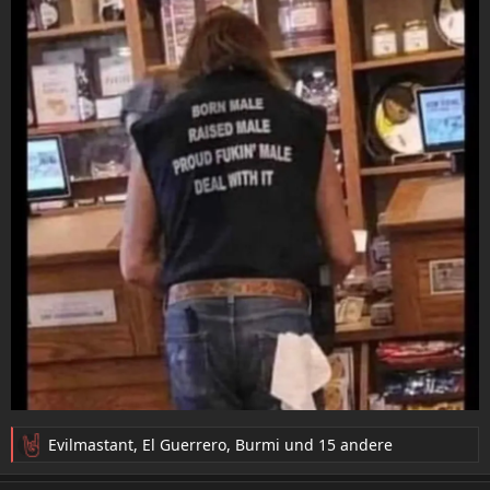
Evilmastant
,
El Guerrero
,
Burmi
und 15 andere
R
e