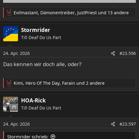
Evilmastant
,
Dämonentreiber
,
JustPriest
und 13 andere
R
e
a
Stormrider
k
Till Deaf Do Us Part
t
i
o
24. Apr. 2026
#23.596
n
e
Das kennen wir doch alle, oder?
n
: