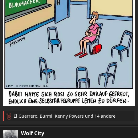
El Guerrero
,
Burmi
,
Kenny Powers
und 14 andere
R
e
a
Wolf City
k