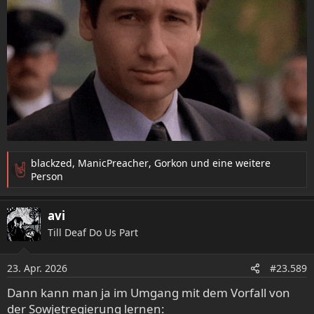
blackzed
,
ManicPreacher
,
Gorkon
und eine weitere
R
Person
e
a
avi
k
t
Till Deaf Do Us Part
i
o
23. Apr. 2026
n
#23.589
e
Dann kann man ja im Umgang mit dem Vorfall von
n
der Sowjetregierung lernen:
: