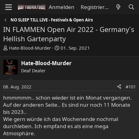
Anmelden
Registrieren
NO SLEEP TILL LIVE - Festivals & Open Airs
IN FLAMMEN Open Air 2022 - Germany´s
Hellish Gartenparty
E
E
Hate-Blood-Murder
01. Sep. 2021
r
r
s
s
Hate-Blood-Murder
t
t
Deaf Dealer
e
e
l
l
l
l
08. Aug. 2022
#101
e
t
hmmmmm.. schon wieder ist ein Monat vergangen.
r
a
Auf der anderen Seite.. Es sind nur noch 11 Monate
m
bis 2023..
Wie gern würde ich das Wochenende nochmal
durchleben. Ich empfand es als eine mega
Atmosphäre.