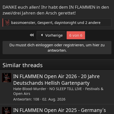
DANKE euch allen! Ihr habt dem IN FLAMMEN in den
zwei/drei Jahren den Arsch gerettet!
bassmoenster
,
Gesperrt
,
dayintonight
und 2 andere
R
e
a
Erste
Vorherige
6 von 6
k
t
Du musst dich einloggen oder registrieren, um hier zu
i
antworten.
o
n
e
Similar threads
n
:
IN FLAMMEN Open Air 2026 - 20 Jahre
Deutschands Hellish Gartenparty
Hate-Blood-Murder
NO SLEEP TILL LIVE - Festivals &
Open Airs
Antworten
108
02. Aug. 2026
IN FLAMMEN Open Air 2025 - Germany´s