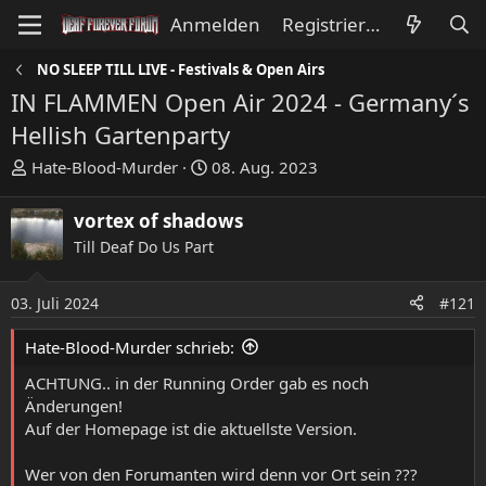
Anmelden
Registrieren
NO SLEEP TILL LIVE - Festivals & Open Airs
IN FLAMMEN Open Air 2024 - Germany´s
Hellish Gartenparty
E
E
Hate-Blood-Murder
08. Aug. 2023
r
r
s
s
vortex of shadows
t
t
Till Deaf Do Us Part
e
e
l
l
l
l
03. Juli 2024
#121
e
t
Hate-Blood-Murder schrieb:
r
a
m
ACHTUNG.. in der Running Order gab es noch
Änderungen!
Auf der Homepage ist die aktuellste Version.
Wer von den Forumanten wird denn vor Ort sein ???