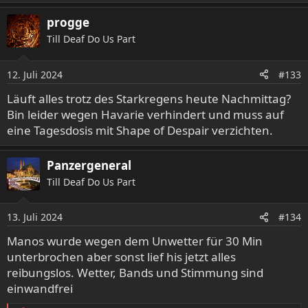
e
a
progge
k
Till Deaf Do Us Part
t
i
o
12. Juli 2024
#133
n
e
Läuft alles trotz des Starkregens heute Nachmittag?
n
Bin leider wegen Havarie verhindert und muss auf
:
eine Tagesdosis mit Shape of Despair verzichten.
Panzergeneral
Till Deaf Do Us Part
13. Juli 2024
#134
Manos wurde wegen dem Unwetter für 30 Min
unterbrochen aber sonst lief his jetzt alles
reibungslos. Wetter, Bands und Stimmung sind
einwandfrei