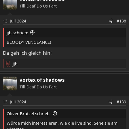
Till Deaf Do Us Part
13. Juli 2024
#138
jjb schrieb:
BLOODY VENGEANCE!
Da geh ich gleich hin!
jjb
R
e
a
vortex of shadows
k
Till Deaf Do Us Part
t
i
o
13. Juli 2024
#139
n
e
Oliver Brutzel schrieb:
n
:
Würde mich interessieren, wie die live sind. Sehe sie am
Dienstag.