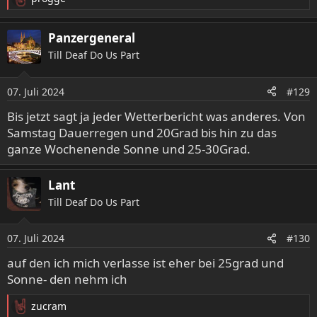
R
e
a
Panzergeneral
k
Till Deaf Do Us Part
t
i
o
07. Juli 2024
#129
n
e
Bis jetzt sagt ja jeder Wetterbericht was anderes. Von
n
Samstag Dauerregen und 20Grad bis hin zu das
:
ganze Wochenende Sonne und 25-30Grad.
Lant
Till Deaf Do Us Part
07. Juli 2024
#130
auf den ich mich verlasse ist eher bei 25grad und
Sonne- den nehm ich
zucram
R