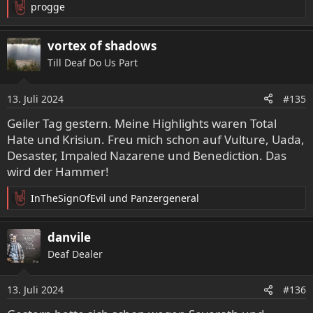
progge
R
e
a
vortex of shadows
k
Till Deaf Do Us Part
t
i
o
13. Juli 2024
#135
n
e
Geiler Tag gestern. Meine Highlights waren Total
n
Hate und Krisiun. Freu mich schon auf Vulture, Uada,
:
Desaster, Impaled Nazarene und Benediction. Das
wird der Hammer!
InTheSignOfEvil
und
Panzergeneral
R
e
a
danvile
k
Deaf Dealer
t
i
o
13. Juli 2024
#136
n
e