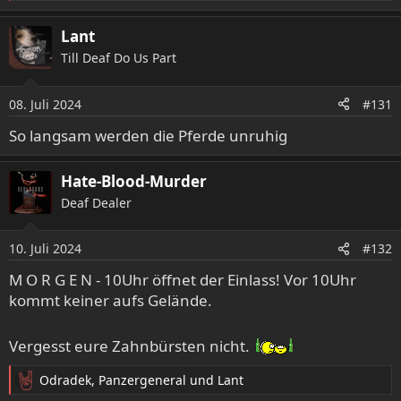
e
a
Lant
k
Till Deaf Do Us Part
t
i
o
08. Juli 2024
#131
n
e
So langsam werden die Pferde unruhig
n
:
Hate-Blood-Murder
Deaf Dealer
10. Juli 2024
#132
M O R G E N - 10Uhr öffnet der Einlass! Vor 10Uhr
kommt keiner aufs Gelände.
Vergesst eure Zahnbürsten nicht.
Odradek
,
Panzergeneral
und
Lant
R