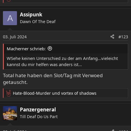
R
e
a
Assipunk
A
k
Dawn Of The Deaf
t
i
o
03. Juli 2024
#123
n
e
Macherner schrieb:
n
:
WSehe keinen Unterschied zu der am Anfang...vieleicht
kannst du mir helfen was anders ist...
Total hate haben den Slot/Tag mit Verwoed
getauscht.
Hate-Blood-Murder
und
vortex of shadows
R
e
a
Panzergeneral
k
Till Deaf Do Us Part
t
i
o