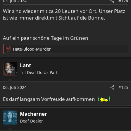
03. Juli 2024
#124
n
e
Wir sind wieder mit ca 20 Leuten vor Ort. Unser Platz
n
ist wie immer direkt mit Sicht auf die Bühne.
:
Auf ein paar schöne Tage im Grünen
Hate-Blood-Murder
R
e
a
Lant
k
Till Deaf Do Us Part
t
i
o
06. Juli 2024
#125
n
e
Es darf langsam Vorfreude aufkommen
n
:
Macherner
Deaf Dealer