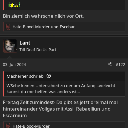
Bin ziemlich wahrscheinlich vor Ort.
Hate-Blood-Murder
und
Escobar
R
e
a
Lant
k
Till Deaf Do Us Part
t
i
o
03. Juli 2024
#122
n
e
Macherner schrieb:
n
:
WSehe keinen Unterschied zu der am Anfang...vieleicht
kannst du mir helfen was anders ist...
Freitag Zelt zumindest- Da gibt es jetzt dreimal mal
hintereinander Vollgas mit Assi, Rebaelliun und
Escarnium
Hate-Blood-Murder