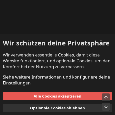
Wir schützen deine Privatsphäre
Wir verwenden essentielle
Cookies
, damit diese
Website funktioniert, und optionale Cookies, um den
Komfort bei der Nutzung zu verbessern.
Siehe weitere Informationen und konfiguriere deine
NO SLEEP TILL LIVE - Festivals & Open Airs
Einstellungen
Cookies
Alle Cookies akzeptieren
Obe
Kontakt
Nutzungsbedingungen
Datenschutz
Hilfe und Impressum
Start
R
Unt
Optionale Cookies ablehnen
S
S
®
Community platform by XenForo
© 2010-2024 XenForo Ltd.