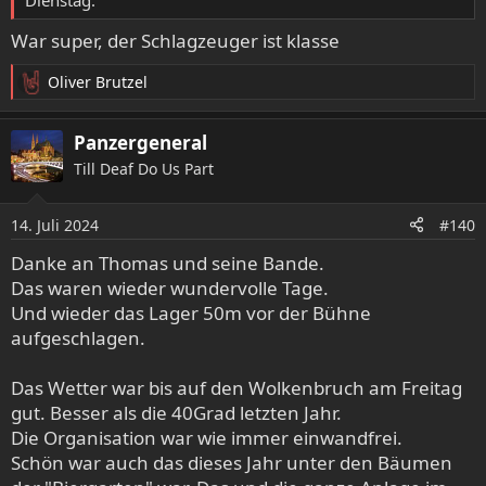
War super, der Schlagzeuger ist klasse
Oliver Brutzel
R
e
a
Panzergeneral
k
Till Deaf Do Us Part
t
i
o
14. Juli 2024
#140
n
e
Danke an Thomas und seine Bande.
n
Das waren wieder wundervolle Tage.
:
Und wieder das Lager 50m vor der Bühne
aufgeschlagen.
Das Wetter war bis auf den Wolkenbruch am Freitag
gut. Besser als die 40Grad letzten Jahr.
Die Organisation war wie immer einwandfrei.
Schön war auch das dieses Jahr unter den Bäumen