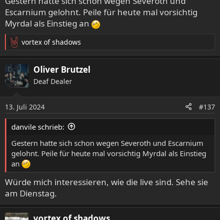
Gestern hatte sich schon wegen Severoth und
n
Escarnium gelohnt. Peile für heute mal vorsichtig
:
Myrdal als Einstieg an
vortex of shadows
R
e
a
Oliver Brutzel
k
Deaf Dealer
t
i
o
13. Juli 2024
#137
n
e
danvile schrieb:
n
:
Gestern hatte sich schon wegen Severoth und Escarnium
gelohnt. Peile für heute mal vorsichtig Myrdal als Einstieg
an
Würde mich interessieren, wie die live sind. Sehe sie
am Dienstag.
vortex of shadows