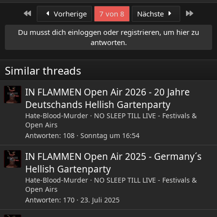
a
Erste
Letzte
Vorherige
7 von 8
Nächste
k
t
Du musst dich einloggen oder registrieren, um hier zu
i
antworten.
o
n
e
Similar threads
n
:
IN FLAMMEN Open Air 2026 - 20 Jahre
Deutschands Hellish Gartenparty
Hate-Blood-Murder
NO SLEEP TILL LIVE - Festivals &
Open Airs
Antworten
108
Sonntag um 16:54
IN FLAMMEN Open Air 2025 - Germany´s
Hellish Gartenparty
Hate-Blood-Murder
NO SLEEP TILL LIVE - Festivals &
Open Airs
Antworten
170
23. Juli 2025