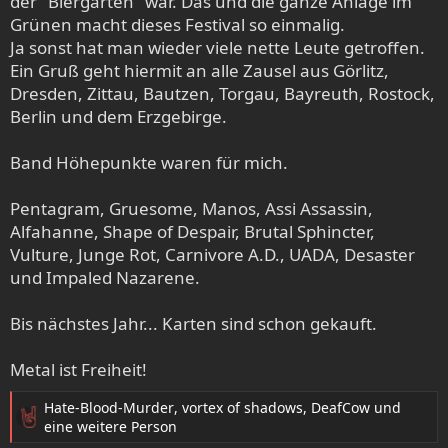
der "Biergarten" war. Das und die ganze Anlage im
Grünen macht dieses Festival so einmalig.
Ja sonst hat man wieder viele nette Leute getroffen.
Ein Gruß geht hiermit an alle Zausel aus Görlitz,
Dresden, Zittau, Bautzen, Torgau, Bayreuth, Rostock,
Berlin und dem Erzgebirge.
Band Höhepunkte waren für mich.
Pentagram, Gruesome, Manos, Assi Assassin,
Alfahanne, Shape of Despair, Brutal Sphincter,
Vulture, Junge Rot, Carnivore A.D., UADA, Desaster
und Impaled Nazarene.
Bis nächstes Jahr... Karten sind schon gekauft.
Metal ist Freiheit!
Hate-Blood-Murder
,
vortex of shadows
,
DeafCow
und
R
eine weitere Person
e