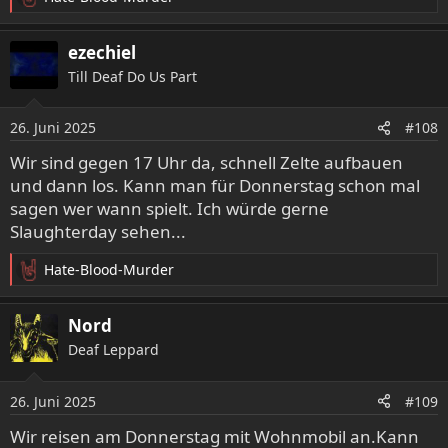
R
In 5 Tagen endet der VVK.
e
a
ezechiel
Packt jede Menge Vorfreude und gute Laune ein
k
Till Deaf Do Us Part
t
i
o
26. Juni 2025
#108
n
e
Wir sind gegen 17 Uhr da, schnell Zelte aufbauen
n
und dann los. Kann man für Donnerstag schon mal
:
sagen wer wann spielt. Ich würde gerne
Slaughterday sehen...
Hate-Blood-Murder
R
e
a
Nord
k
Deaf Leppard
t
i
o
26. Juni 2025
#109
n
e
Wir reisen am Donnerstag mit Wohnmobil an.Kann