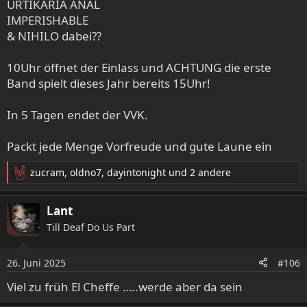
URTIKARIA ANAL
IMPERISHABLE
& NIHILO dabei??
10Uhr öffnet der Einlass und ACHTUNG die erste
Band spielt dieses Jahr bereits 15Uhr!
In 5 Tagen endet der VVK.
Packt jede Menge Vorfreude und gute Laune ein
zucram
,
oldno7
,
dayintonight
und 2 andere
R
e
a
Lant
k
Till Deaf Do Us Part
t
i
o
26. Juni 2025
#106
n
e
Viel zu früh El Cheffe …..werde aber da sein
n