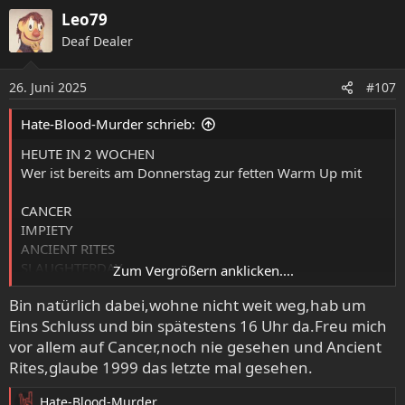
:
Leo79
Deaf Dealer
26. Juni 2025
#107
Hate-Blood-Murder schrieb:
HEUTE IN 2 WOCHEN
Wer ist bereits am Donnerstag zur fetten Warm Up mit
CANCER
IMPIETY
ANCIENT RITES
SLAUGHTERDAY
Zum Vergrößern anklicken....
URTIKARIA ANAL
Bin natürlich dabei,wohne nicht weit weg,hab um
IMPERISHABLE
Eins Schluss und bin spätestens 16 Uhr da.Freu mich
& NIHILO dabei??
vor allem auf Cancer,noch nie gesehen und Ancient
10Uhr öffnet der Einlass und ACHTUNG die erste Band
Rites,glaube 1999 das letzte mal gesehen.
spielt dieses Jahr bereits 15Uhr!
Hate-Blood-Murder