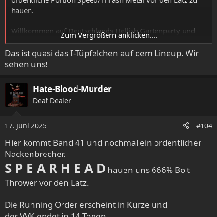
hauen.
Willkommen auf Deutschlands Hellish Gartenparty und
Zum Vergrößern anklicken....
somit sind wir dieses Jahr bereits bei 40 Bands. Ich glaube
eine kommt noch.
Das ist quasi das I-Tüpfelchen auf dem Lineup. Wir
sehen uns!
Der VVK endet in bald!
Tickets unter:
www.in-flammen.com
Hate-Blood-Murder
Deaf Dealer
17. Juni 2025
#104
Hier kommt Band 41 und nochmal ein ordentlicher
Nackenbrecher.
S P E A R H E A D
hauen uns 666% Bolt
Thrower vor den Latz.
Die Running Order erscheint in Kürze und
der VVK endet in 14 Tagen