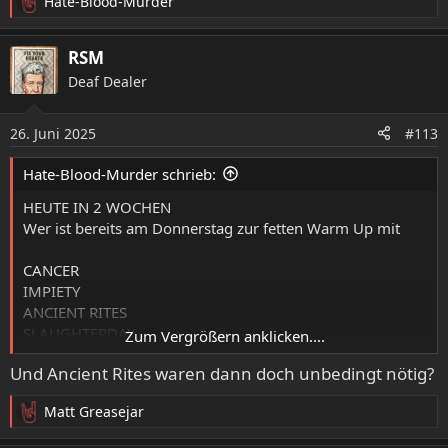
Hate-Blood-Murder
R
e
a
RSM
k
Deaf Dealer
t
i
o
26. Juni 2025
#113
n
e
Hate-Blood-Murder schrieb:
n
:
HEUTE IN 2 WOCHEN
Wer ist bereits am Donnerstag zur fetten Warm Up mit
CANCER
IMPIETY
ANCIENT RITES
SLAUGHTERDAY
Zum Vergrößern anklicken....
URTIKARIA ANAL
Und Ancient Rites waren dann doch unbedingt nötig?
IMPERISHABLE
& NIHILO dabei??
Matt Greasejar
R
10Uhr öffnet der Einlass und ACHTUNG die erste Band
e