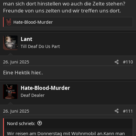
n
man sich dort hinstellen wo auch die Zelte stehen?
:
Freunde von uns zelten und wir treffen uns dort.
Hate-Blood-Murder
R
e
a
Lant
k
Till Deaf Do Us Part
t
i
o
26. Juni 2025
#110
n
e
Eine Hektik hier..
n
:
Hate-Blood-Murder
Deaf Dealer
26. Juni 2025
#111
Nord schrieb:
Wir reisen am Donnerstag mit Wohnmobil an.Kann man