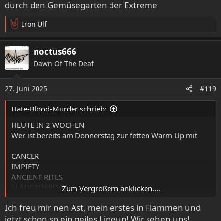
durch den Gemüsegarten der Extreme
Iron Ulf
R
e
a
noctus666
k
Dawn Of The Deaf
t
i
o
27. Juni 2025
#119
n
e
Hate-Blood-Murder schrieb:
n
:
HEUTE IN 2 WOCHEN
Wer ist bereits am Donnerstag zur fetten Warm Up mit
CANCER
IMPIETY
ANCIENT RITES
SLAUGHTERDAY
Zum Vergrößern anklicken....
URTIKARIA ANAL
Ich freu mir nen Ast, mein erstes in Flammen und
IMPERISHABLE
jetzt schon so ein geiles Lineup! Wir sehen uns!
& NIHILO dabei??