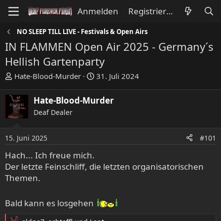
Anmelden
Registrieren
NO SLEEP TILL LIVE - Festivals & Open Airs
IN FLAMMEN Open Air 2025 - Germany´s
Hellish Gartenparty
E
E
Hate-Blood-Murder
31. Juli 2024
r
r
s
s
Hate-Blood-Murder
t
t
Deaf Dealer
e
e
l
l
l
l
15. Juni 2025
#101
e
t
Hach... Ich freue mich.
r
a
Der letzte Feinschliff, die letzten organisatorischen
m
Themen.
Bald kann es losgehen