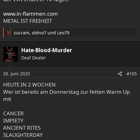
www.in-flammen.com
METAL IST FREIHEIT
zucram
,
oldno7
und
Leo79
R
e
a
Hate-Blood-Murder
k
Deaf Dealer
t
i
o
26. Juni 2025
#105
n
e
HEUTE IN 2 WOCHEN
n
Wer ist bereits am Donnerstag zur fetten Warm Up
:
mit
CANCER
IMPIETY
ANCIENT RITES
SLAUGHTERDAY