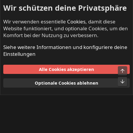
Wir schützen deine Privatsphäre
Wir verwenden essentielle
Cookies
, damit diese
Website funktioniert, und optionale Cookies, um den
Komfort bei der Nutzung zu verbessern.
Siehe weitere Informationen und konfiguriere deine
NO SLEEP TILL LIVE - Festivals & Open Airs
Einstellungen
Cookies
Alle Cookies akzeptieren
Obe
Kontakt
Nutzungsbedingungen
Datenschutz
Hilfe und Impressum
Start
R
Unt
Optionale Cookies ablehnen
S
S
®
Community platform by XenForo
© 2010-2024 XenForo Ltd.