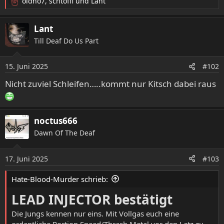
oldno7
,
schtoffl
und
Lant
R
e
a
Lant
k
Till Deaf Do Us Part
t
i
o
15. Juni 2025
#102
n
e
Nicht zuviel Schleifen…..kommt nur Kitsch dabei raus
n
:
noctus666
Dawn Of The Deaf
17. Juni 2025
#103
Hate-Blood-Murder schrieb:
LEAD INJECTOR bestätigt
Die Jungs kennen nur eins. Mit Vollgas euch eine
ordentliche Portion Speed/Thrash Metal vor den Latz zu