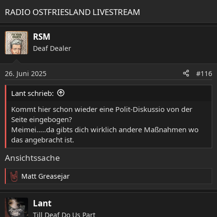
RADIO OSTFRIESLAND LIVESTREAM
RSM
Deaf Dealer
26. Juni 2025
#116
Lant schrieb:
Kommt hier schon wieder eine Polit-Diskussio von der
Seite eingebogen?
Meimei…..da gibts dich wirklich andere Maßnahmen wo
das angebracht ist.
Ansichtssache
Matt Greasejar
R
e
a
Lant
k
Till Deaf Do Us Part
t