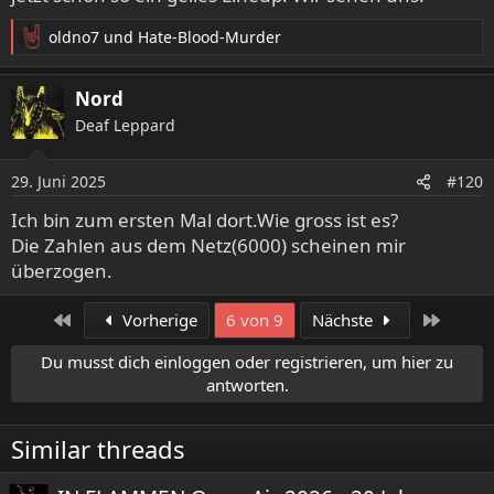
oldno7
und
Hate-Blood-Murder
10Uhr öffnet der Einlass und ACHTUNG die erste Band
R
spielt dieses Jahr bereits 15Uhr!
e
a
Nord
k
In 5 Tagen endet der VVK.
Deaf Leppard
t
i
Packt jede Menge Vorfreude und gute Laune ein
o
29. Juni 2025
#120
n
e
Ich bin zum ersten Mal dort.Wie gross ist es?
n
Die Zahlen aus dem Netz(6000) scheinen mir
:
überzogen.
Erste
Letzte
Vorherige
6 von 9
Nächste
Du musst dich einloggen oder registrieren, um hier zu
antworten.
Similar threads