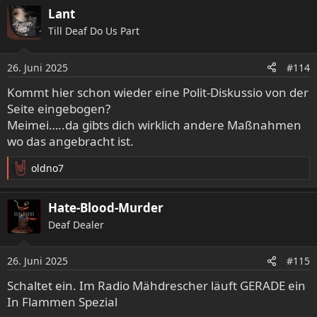
a
spielt dieses Jahr bereits 15Uhr!
Lant
k
Till Deaf Do Us Part
t
In 5 Tagen endet der VVK.
i
o
Packt jede Menge Vorfreude und gute Laune ein
26. Juni 2025
#114
n
e
Kommt hier schon wieder eine Polit-Diskussio von der
n
Seite eingebogen?
:
Meimei…..da gibts dich wirklich andere Maßnahmen
wo das angebracht ist.
oldno7
R
e
a
Hate-Blood-Murder
k
Deaf Dealer
t
i
o
26. Juni 2025
#115
n
e
Schaltet ein. Im Radio Mähdrescher läuft GERADE ein
n
In Flammen Spezial
: