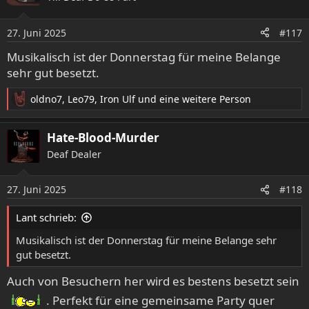
i
o
27. Juni 2025
#117
n
e
Musikalisch ist der Donnerstag für meine Belange
n
sehr gut besetzt.
:
oldno7
,
Leo79
,
Iron Ulf
und eine weitere Person
R
e
a
Hate-Blood-Murder
k
Deaf Dealer
t
i
o
27. Juni 2025
#118
n
e
Lant schrieb:
n
:
Musikalisch ist der Donnerstag für meine Belange sehr
gut besetzt.
Auch von Besuchern her wird es bestens besetzt sein
. Perfekt für eine gemeinsame Party quer