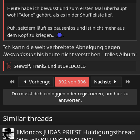
n
:
Heute habe ich bewusst und zum ersten Mal überhaupt
wohl "Alone" gehört, als es in der Shuffleliste lief.
Puh, seitdem läuft es pausenlos und ist nicht mehr aus
dem Kopf zu kriegen...
Ich kann die weit verbreitete Abneigung gegen
Nostradamus
bis heute nicht verstehen - tolles Album!
Seewolf
,
Frank2
und
INDREDCOLD
R
e
a
Erste
Letz
Vorherige
392 von 396
Nächste
k
t
Du musst dich einloggen oder registrieren, um hier zu
i
antworten.
o
n
e
Similar threads
n
:
IlMoncos JUDAS PRIEST Huldigungsthread