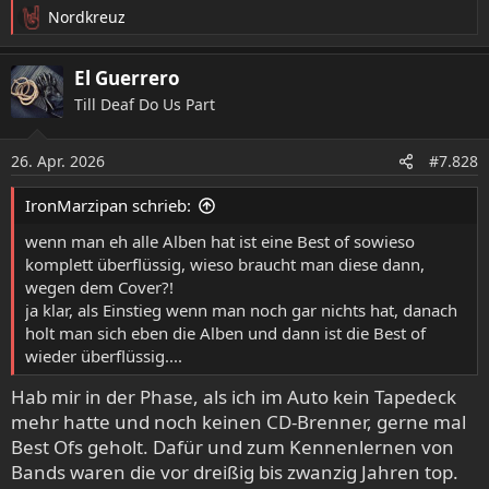
Nordkreuz
R
e
a
El Guerrero
k
Till Deaf Do Us Part
t
i
o
26. Apr. 2026
#7.828
n
e
IronMarzipan schrieb:
n
:
wenn man eh alle Alben hat ist eine Best of sowieso
komplett überflüssig, wieso braucht man diese dann,
wegen dem Cover?!
ja klar, als Einstieg wenn man noch gar nichts hat, danach
holt man sich eben die Alben und dann ist die Best of
wieder überflüssig....
Hab mir in der Phase, als ich im Auto kein Tapedeck
mehr hatte und noch keinen CD-Brenner, gerne mal
Best Ofs geholt. Dafür und zum Kennenlernen von
Bands waren die vor dreißig bis zwanzig Jahren top.