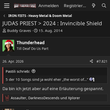
Anmelden
Registrieren
IRON FISTS - Heavy Metal & Doom Metal
JUDAS PRIEST > 2024 : Invincible Shield
E
E
Buddy Graves
15. Aug. 2014
r
r
s
s
Thunderhead
t
t
Till Deaf Do Us Part
e
e
l
l
l
l
26. Apr. 2026
#7.821
e
t
Pastili schrieb:
r
a
m
5 der 10 Songs sind ja wohl eher „the worst of…“
Da bin ich jetzt aber auf eine Erläuterung gespannt.
Assaulter
,
DarknessDescends
und
Xplorer
R
e
a