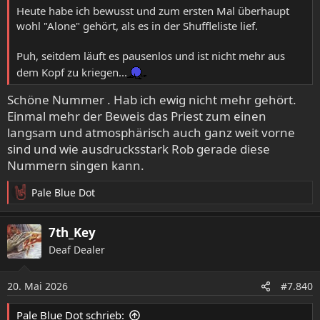
:
Heute habe ich bewusst und zum ersten Mal überhaupt
wohl "Alone" gehört, als es in der Shuffleliste lief.
Puh, seitdem läuft es pausenlos und ist nicht mehr aus
dem Kopf zu kriegen...
Schöne Nummer . Hab ich ewig nicht mehr gehört.
Einmal mehr der Beweis das Priest zum einen
langsam und atmosphärisch auch ganz weit vorne
sind und wie ausdrucksstark Rob gerade diese
Nummern singen kann.
Pale Blue Dot
R
e
a
7th_Key
k
Deaf Dealer
t
i
o
20. Mai 2026
#7.840
n
e
Pale Blue Dot schrieb: