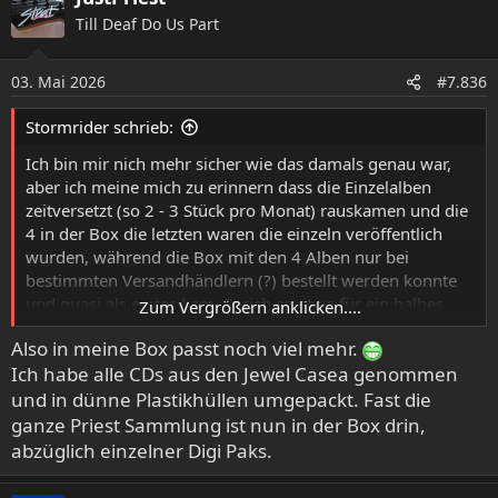
k
Till Deaf Do Us Part
t
i
o
03. Mai 2026
#7.836
n
e
Stormrider schrieb:
n
:
Ich bin mir nich mehr sicher wie das damals genau war,
aber ich meine mich zu erinnern dass die Einzelalben
zeitversetzt (so 2 - 3 Stück pro Monat) rauskamen und die
4 in der Box die letzten waren die einzeln veröffentlich
wurden, während die Box mit den 4 Alben nur bei
bestimmten Versandhändlern (?) bestellt werden konnte
und quasi als erstes kam. Sprich so etwa für ein halbes
Zum Vergrößern anklicken....
Jahr gab es die 4 in der Box halt nur in der Box und nicht
Also in meine Box passt noch viel mehr.
einzeln.
Ich habe alle CDs aus den Jewel Casea genommen
Ich hab damals meine Box damals glaub ich auch bei EMP
und in dünne Plastikhüllen umgepackt. Fast die
bestellt.
ganze Priest Sammlung ist nun in der Box drin,
abzüglich einzelner Digi Paks.
Diese Neuauflagen hatten damals ja den Rahmen und
nachdem die Aktion mit den frühen Alben rum war hat