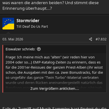
was waren die anderen beiden? Und stimmt diese
Erinnerung überhaupt...?
Stormrider
Till Deaf Do Us Part
03. Mai 2026
#7.832
Eiswalzer schrieb:
Frage: Ich meine mich aus "alten" (wir reden hier von
2004 oder so...) EMP-Katalog-Zeiten zu erinnern, dass es
für die 2001er-Reissues der ganzen Priest-Alben (ihr wisst
schon, die Ausgaben mit den ca. zwei Bonustracks, für die
so ungefähr das ganze "Twin Turbo"-Material verbraten
wurde und deren Rücken aneinandergestellt natürlich das
Bandlogo ergeben) auch einen Sammel-Schuber gibt/gab.
Zum Vergrößern anklicken....
Und um den irgendwie schmackhaft zu machen, konnte
der zu Preisen um 30-40€ bestellt werden, wobei - meine
ich - drei der zu sammelnden Alben bereits enthalten
waren, von denen eines "Killing Machine" war. Aber was
Falls du Zugriff auf Musik-Sammler hast findest du die