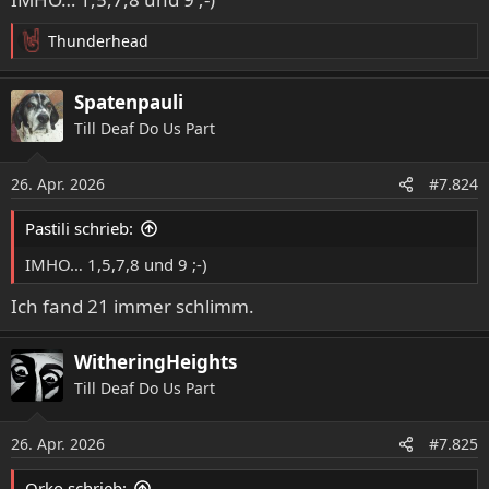
Thunderhead
R
e
a
Spatenpauli
k
Till Deaf Do Us Part
t
i
o
26. Apr. 2026
#7.824
n
e
Pastili schrieb:
n
:
IMHO… 1,5,7,8 und 9 ;-)
Ich fand 21 immer schlimm.
WitheringHeights
Till Deaf Do Us Part
26. Apr. 2026
#7.825
Orko schrieb: