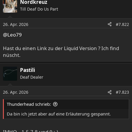
Nordkreuz
k
Till Deaf Do Us Part
t
i
o
26. Apr. 2026
#7.822
n
e
@Leo79
n
:
Hast du einen Link zu der Liquid Version ? Ich find
nüscht.
Pastili
Deaf Dealer
26. Apr. 2026
#7.823
Thunderhead schrieb:
Da bin ich jetzt aber auf eine Erläuterung gespannt.
IMHO… 1,5,7,8 und 9 ;-)