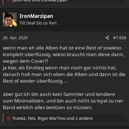
R
e
a
IronMarzipan
k
Till Deaf Do Us Part
t
i
o
26. Apr. 2026
#7.826
n
e
wenn man eh alle Alben hat ist eine Best of sowieso
n
komplett überflüssig, wieso braucht man diese dann,
:
wegen dem Cover?!
ja klar, als Einstieg wenn man noch gar nichts hat,
danach holt man sich eben die Alben und dann ist die
Best of wieder überflüssig....
aber gut ich bin auch kein Sammler und tendiere
zum Minimalisten, und bin auch nicht so loyal zu ner
Band wirklich alles besitzen zu müssen.
Frank2
,
Fels
,
Rigor MorTino
und 2 andere
R
e