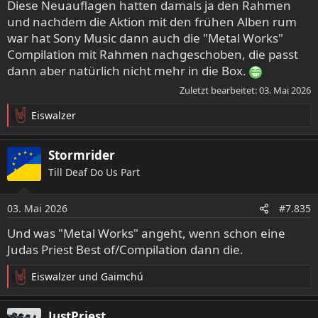
Diese Neuauflagen hatten damals ja den Rahmen
und nachdem die Aktion mit den frühen Alben rum
war hat Sony Music dann auch die "Metal Works"
Compilation mit Rahmen nachgeschoben, die passt
dann aber natürlich nicht mehr in die Box.
Zuletzt bearbeitet:
03. Mai 2026
Eiswalzer
R
e
a
Stormrider
k
Till Deaf Do Us Part
t
i
o
03. Mai 2026
#7.835
n
e
Und was "Metal Works" angeht, wenn schon eine
n
Judas Priest Best of/Compilation dann die.
:
Eiswalzer
und
Gaimchú
R
e
a
JustPriest