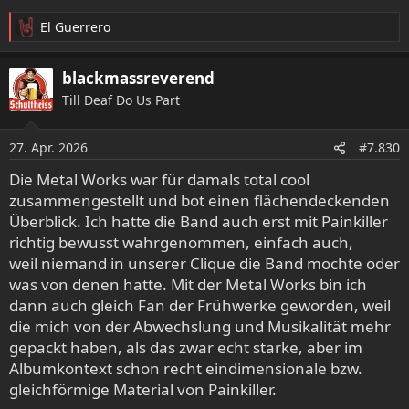
El Guerrero
R
e
a
blackmassreverend
k
Till Deaf Do Us Part
t
i
o
27. Apr. 2026
#7.830
n
e
Die Metal Works war für damals total cool
n
zusammengestellt und bot einen flächendeckenden
:
Überblick. Ich hatte die Band auch erst mit Painkiller
richtig bewusst wahrgenommen, einfach auch,
weil niemand in unserer Clique die Band mochte oder
was von denen hatte. Mit der Metal Works bin ich
dann auch gleich Fan der Frühwerke geworden, weil
die mich von der Abwechslung und Musikalität mehr
gepackt haben, als das zwar echt starke, aber im
Albumkontext schon recht eindimensionale bzw.
gleichförmige Material von Painkiller.