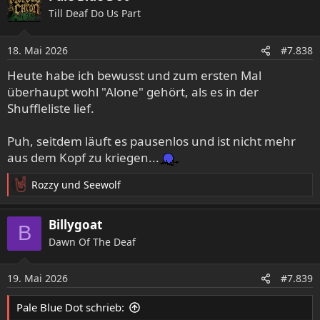
k
Till Deaf Do Us Part
t
i
o
18. Mai 2026
#7.838
n
e
Heute habe ich bewusst und zum ersten Mal
n
überhaupt wohl "Alone" gehört, als es in der
:
Shuffleliste lief.
Puh, seitdem läuft es pausenlos und ist nicht mehr
aus dem Kopf zu kriegen...
Rozzy
und
Seewolf
R
e
a
Billygoat
B
k
Dawn Of The Deaf
t
i
o
19. Mai 2026
#7.839
n
e
Pale Blue Dot schrieb:
n