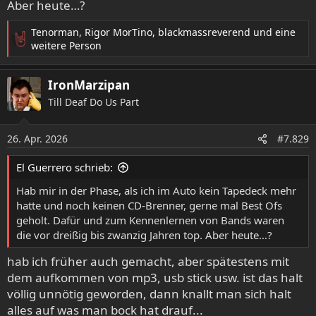
Aber heute…?
Tenorman
,
Rigor MorTino
,
blackmassreverend
und eine
R
weitere Person
e
a
IronMarzipan
k
t
Till Deaf Do Us Part
i
o
26. Apr. 2026
n
#7.829
e
n
El Guerrero schrieb:
:
Hab mir in der Phase, als ich im Auto kein Tapedeck mehr
hatte und noch keinen CD-Brenner, gerne mal Best Ofs
geholt. Dafür und zum Kennenlernen von Bands waren
die vor dreißig bis zwanzig Jahren top. Aber heute…?
hab ich früher auch gemacht, aber spätestens mit
dem aufkommen von mp3, usb stick usw. ist das halt
völlig unnötig geworden, dann knallt man sich halt
alles auf was man bock hat drauf...