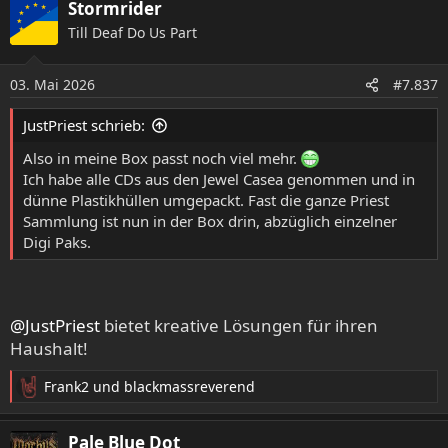
Stormrider
Sony Music dann auch die "Metal Works" Compilation mit
Till Deaf Do Us Part
Rahmen nachgeschoben, die passt dann aber natürlich
nicht mehr in die Box.
03. Mai 2026
#7.837
JustPriest schrieb:
Also in meine Box passt noch viel mehr.
Ich habe alle CDs aus den Jewel Casea genommen und in
dünne Plastikhüllen umgepackt. Fast die ganze Priest
Sammlung ist nun in der Box drin, abzüglich einzelner
Digi Paks.
@JustPriest
bietet kreative Lösungen für ihren
Haushalt!
Frank2
und
blackmassreverend
R
e
a
Pale Blue Dot