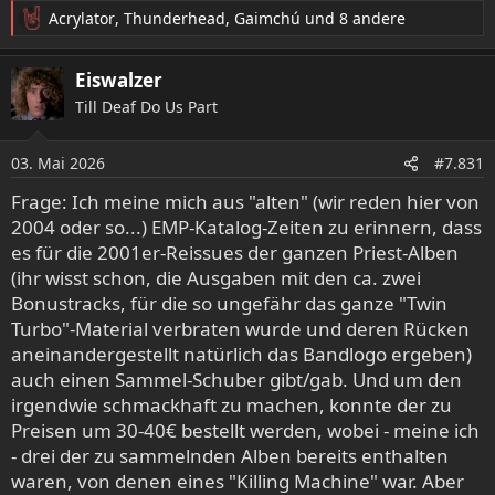
Acrylator
,
Thunderhead
,
Gaimchú
und 8 andere
R
e
a
Eiswalzer
k
Till Deaf Do Us Part
t
i
o
03. Mai 2026
#7.831
n
e
Frage: Ich meine mich aus "alten" (wir reden hier von
n
2004 oder so...) EMP-Katalog-Zeiten zu erinnern, dass
:
es für die 2001er-Reissues der ganzen Priest-Alben
(ihr wisst schon, die Ausgaben mit den ca. zwei
Bonustracks, für die so ungefähr das ganze "Twin
Turbo"-Material verbraten wurde und deren Rücken
aneinandergestellt natürlich das Bandlogo ergeben)
auch einen Sammel-Schuber gibt/gab. Und um den
irgendwie schmackhaft zu machen, konnte der zu
Preisen um 30-40€ bestellt werden, wobei - meine ich
- drei der zu sammelnden Alben bereits enthalten
waren, von denen eines "Killing Machine" war. Aber