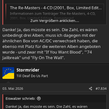
The Re-Masters - 4-CD (2001, Box, Limited Edition, Remastered) von Judas Priest
Informationen zum Tonträger The Re-Masters, 4-CD,
2001, Box, Limited Edition, Remastered
Zum Vergrößern anklicken....
www.musik-sammler.de
Danke! Ja, das müsste es sein. Die Zahl, es wären
unbedingt drei Alben, muss ich dagegen mit der
ähnlichen Box von AC/DC verwechselt haben, die
ebenso mit Platz für die weiteren Alben angeboten
wurde - und zwar mit "If You Want Blood", "'74
Jailbreak" und "Fly On The Wall".
Stormrider
Till Deaf Do Us Part
03. Mai 2026
#7.834
Eiswalzer schrieb:
Danke! Ja, das müsste es sein. Die Zahl, es wären