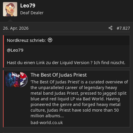
a
Leo79
k
Deaf Dealer
t
i
o
26. Apr. 2026
#7.827
n
e
Nordkreuz schrieb:
n
:
@Leo79
Hast du einen Link zu der Liquid Version ? Ich find nüscht.
The Best Of Judas Priest
‘The Best Of Judas Priest’ is a curated overview of
the unparalleled career of legendary heavy
metal band Judas Priest, pressed to jagged split
blue and red liquid LP via Bad World. Having
pioneered the genre and forged heavy metal
culture, Judas Priest have sold more than 50
million albums...
bad-world.co.uk