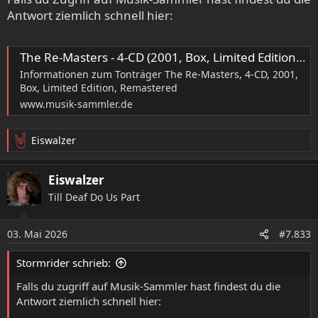
waren die anderen beiden? Und stimmt diese Erinnerung
Antwort ziemlich schnell hier:
überhaupt...?
The Re-Masters - 4-CD (2001, Box, Limited Edition, Remastered) von Judas Priest
Informationen zum Tonträger The Re-Masters, 4-CD, 2001,
Box, Limited Edition, Remastered
www.musik-sammler.de
Eiswalzer
R
e
a
Eiswalzer
k
Till Deaf Do Us Part
t
i
o
03. Mai 2026
#7.833
n
e
Stormrider schrieb:
n
:
Falls du zugriff auf Musik-Sammler hast findest du die
Antwort ziemlich schnell hier: