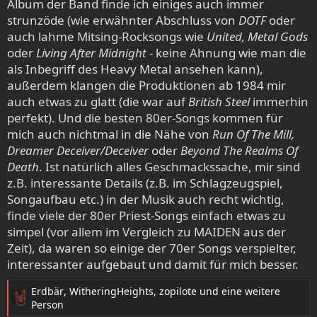
Album der Band finde ich einiges auch immer
strunzöde (wie erwähnter Abschluss von
DOTF
oder
auch lahme Mitsing-Rocksongs wie
United, Metal Gods
oder
Living After Midnight
- keine Ahnung wie man die
als Inbegriff des Heavy Metal ansehen kann),
außerdem klangen die Produktionen ab 1984 mir
auch etwas zu glatt (die war auf
British Steel
immerhin
perfekt). Und die besten 80er-Songs kommen für
mich auch nichtmal in die Nähe von
Run Of The Mill,
Dreamer Deceiver/Deceiver
oder
Beyond The Realms Of
Death
. Ist natürlich alles Geschmackssache, mir sind
z.B. interessante Details (z.B. im Schlagzeugspiel,
Songaufbau etc.) in der Musik auch recht wichtig,
finde viele der 80er Priest-Songs einfach etwas zu
simpel (vor allem im Vergleich zu MAIDEN aus der
Zeit), da waren so einige der 70er Songs verspielter,
interessanter aufgebaut und damit für mich besser.
Erdbär
,
WitheringHeights
,
zopilote
und eine weitere
R
Person