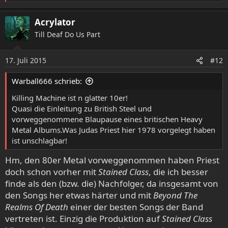
e
a
Acrylator
k
Till Deaf Do Us Part
t
i
o
17. Juli 2015
#12
n
e
Warball666 schrieb:
n
:
Killing Machine ist n glatter 10er!
Quasi die Einleitung zu British Steel und
vorweggenommene Blaupause eines britischen Heavy
Metal Albums.Was Judas Priest hier 1978 vorgelegt haben
ist unschlagbar!
Hm, den 80er Metal vorweggenommen haben Priest
doch schon vorher mit
Stained Class
, die ich besser
finde als den (bzw. die) Nachfolger, da insgesamt von
den Songs her etwas härter und mit
Beyond The
Realms Of Death
einer der besten Songs der Band
vertreten ist. Einzig die Produktion auf
Stained Class