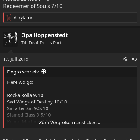
Redeemer of Souls 7/10
Acrylator
R
e
a
Opa Hoppenstedt
k
Till Deaf Do Us Part
t
i
o
17. Juli 2015
#3
n
e
Dogro schrieb:
n
:
Here wo go:
Rocka Rolla 9/10
Sad Wings of Destiny 10/10
Sin after Sin 9,5/10
Stained Class 9,5/10
Killing Machine 8,5/10
Zum Vergrößern anklicken....
British Steel 8,5/10
Point of Entry 8,5/10