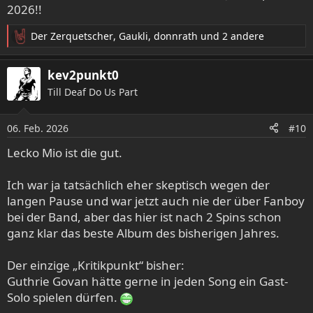
2026!!
Der Zerquetscher
,
Gaukli
,
donnrath
und 2 andere
R
e
a
kev2punkt0
k
Till Deaf Do Us Part
t
i
o
06. Feb. 2026
#10
n
e
Lecko Mio ist die gut.
n
:
Ich war ja tatsächlich eher skeptisch wegen der
langen Pause und war jetzt auch nie der über Fanboy
bei der Band, aber das hier ist nach 2 Spins schon
ganz klar das beste Album des bisherigen Jahres.
Der einzige „Kritikpunkt“ bisher:
Guthrie Govan hätte gerne in jeden Song ein Gast-
Solo spielen dürfen.