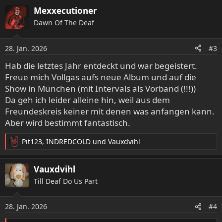
a
Mexxecutioner
k
Dawn Of The Deaf
t
i
o
28. Jan. 2026
#3
n
e
Hab die letztes Jahr entdeckt und war begeistert.
n
Freue mich Vollgas aufs neue Album und auf die
:
Show in München (mit Intervals als Vorband (!!!))
Da geh ich leider alleine hin, weil aus dem
Freundeskreis keiner mit denen was anfangen kann.
Aber wird bestimmt fantastisch.
Pit123
,
INDREDCOLD
und
Vauxdvihl
R
e
a
Vauxdvihl
k
Till Deaf Do Us Part
t
i
o
28. Jan. 2026
#4
n
e