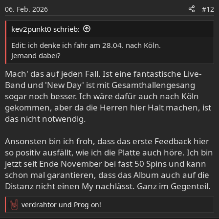
o
06. Feb. 2026
#12
n
e
kev2punkt0 schrieb:
n
:
Edit: ich denke ich fahr am 28.04. nach Köln.
Jemand dabei?
Mach' das auf jeden Fall. Ist eine fantastische Live-
Band und 'New Day' ist mit Gesamthallengesang
sogar noch besser. Ich wäre dafür auch nach Köln
gekommen, aber da die Herren hier Halt machen, ist
das nicht notwendig.
Ansonsten bin ich froh, dass das erste Feedback hier
so positiv ausfällt, wie ich die Platte auch höre. Ich bin
jetzt seit Ende November bei fast 50 Spins und kann
schon mal garantieren, dass das Album auch auf die
Distanz nicht einen My nachlässt. Ganz im Gegenteil.
verdrahtor
und
Prog on!
R
e