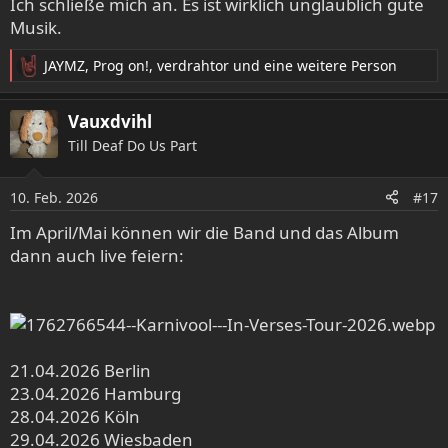
Ich schließe mich an. Es ist wirklich unglaublich gute
n
Musik.
:
JAYMZ
,
Prog on!
,
verdrahtor
und eine weitere Person
R
e
a
Vauxdvihl
k
Till Deaf Do Us Part
t
i
o
10. Feb. 2026
#17
n
e
Im April/Mai können wir die Band und das Album
n
dann auch live feiern:
:
21.04.2026 Berlin
23.04.2026 Hamburg
28.04.2026 Köln
29.04.2026 Wiesbaden