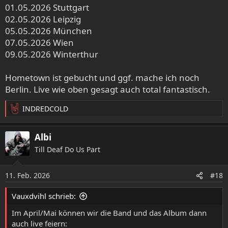
01.05.2026 Stuttgart
02.05.2026 Leipzig
05.05.2026 München
07.05.2026 Wien
09.05.2026 Winterthur
Hometown ist gebucht und ggf. mache ich noch
Berlin. Live wie oben gesagt auch total fantastisch.
INDREDCOLD
R
e
a
Albi
k
Till Deaf Do Us Part
t
i
o
11. Feb. 2026
#18
n
e
Vauxdvihl schrieb:
n
:
Im April/Mai können wir die Band und das Album dann
auch live feiern: