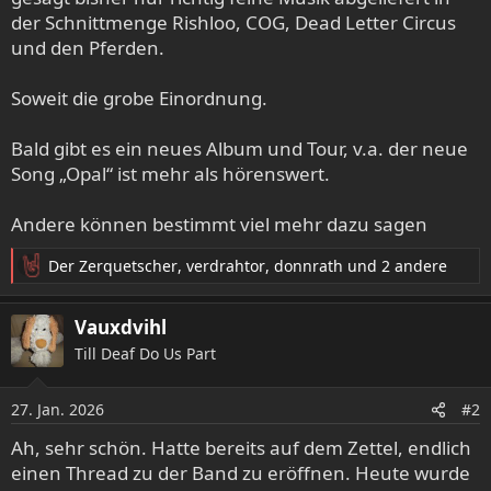
der Schnittmenge Rishloo, COG, Dead Letter Circus
und den Pferden.
Soweit die grobe Einordnung.
Bald gibt es ein neues Album und Tour, v.a. der neue
Song „Opal“ ist mehr als hörenswert.
Andere können bestimmt viel mehr dazu sagen
Der Zerquetscher
,
verdrahtor
,
donnrath
und 2 andere
R
e
a
Vauxdvihl
k
Till Deaf Do Us Part
t
i
o
27. Jan. 2026
#2
n
e
Ah, sehr schön. Hatte bereits auf dem Zettel, endlich
n
einen Thread zu der Band zu eröffnen. Heute wurde
: