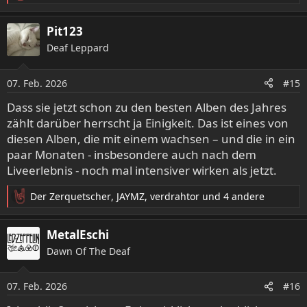
e
a
Pit123
k
Deaf Leppard
t
i
o
07. Feb. 2026
#15
n
e
Dass sie jetzt schon zu den besten Alben des Jahres
n
zählt darüber herrscht ja Einigkeit. Das ist eines von
:
diesen Alben, die mit einem wachsen – und die in ein
paar Monaten - insbesondere auch nach dem
Liveerlebnis - noch mal intensiver wirken als jetzt.
Der Zerquetscher
,
JAYMZ
,
verdrahtor
und 4 andere
R
e
a
MetalEschi
k
Dawn Of The Deaf
t
i
o
07. Feb. 2026
#16
n
e