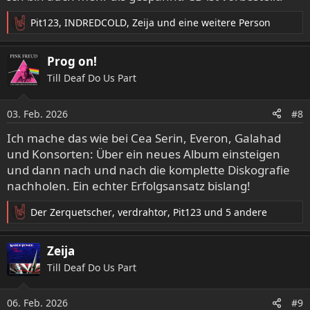
n
:
Pit123
,
INDREDCOLD
,
Zeija
und eine weitere Person
R
e
a
Prog on!
k
Till Deaf Do Us Part
t
i
o
03. Feb. 2026
#8
n
e
Ich mache das wie bei Cea Serin, Everon, Galahad
n
und Konsorten: Über ein neues Album einsteigen
:
und dann nach und nach die komplette Diskografie
nachholen. Ein echter Erfolgsansatz bislang!
Der Zerquetscher
,
verdrahtor
,
Pit123
und 5 andere
R
e
a
Zeija
k
Till Deaf Do Us Part
t
i
o
06. Feb. 2026
#9
n