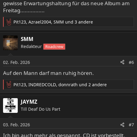
n
gewisse Erwartungshaltung für das neue Album am
:
Freitag................
Pit123
,
Azrael2004
,
SMM
und 3 andere
R
e
a
SMM
k
Redakteur
Roadcrew
t
i
o
02. Feb. 2026
#6
n
e
Auf den Mann darf man ruhig hören.
n
:
Pit123
,
INDREDCOLD
,
donnrath
und 2 andere
R
e
a
JAYMZ
k
Till Deaf Do Us Part
t
i
o
03. Feb. 2026
#7
n
e
Ich bin auch mehr als gespannt. CD ist vorbestellt.