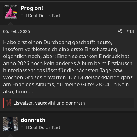
a
Prog on!
k
Till Deaf Do Us Part
t
i
o
06. Feb. 2026
#13
n
e
Habe erst einen Durchgang geschafft heute,
n
insofern verbietet sich eine erste Einschätzung
:
eigentlich noch, aber: Einen so starken Eindruck hat
anno 2026 noch kein anderes Album beim Erstlausch
hinterlassen; das lässt für die nächsten Tage bzw.
Wochen Großes erwarten. Die Dudelsackklänge ganz
am Ende des Albums, du meine Güte! 28.04. in Köln
also, hmm...
Eiswalzer
,
Vauxdvihl
und
donnrath
R
e
a
donnrath
k
Till Deaf Do Us Part
t
i