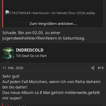
21.04.2026 Berlin
Zum Vergrößern anklicken....
23.04.2026 Hamburg
Schade. Bin am 02.05. zu einer
28.04.2026 Köln
Jugendweihefeier/Reinfeiern in Geburtstag.
29.04.2026 Wiesbaden
01.05.2026 Stuttgart
02.05.2026 Leipzig
INDREDCOLD
05.05.2026 München
Till Deaf Do Us Part
07.05.2026 Wien
09.05.2026 Winterthur
11. Feb. 2026
#19
Hometown ist gebucht und ggf. mache ich noch Berlin.
Sehr gut!
Live wie oben gesagt auch total fantastisch.
Auf jeden Fall München, wenn ich von Reha daheim
bin bis dahin!
Das neue Album ca 8 Mal gehört mittlerweile,gefällt
mir super!