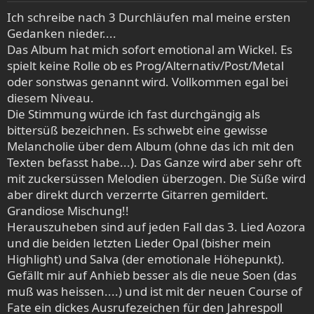
e
Ich schreibe nach 3 Durchläufen mal meine ersten
n
Gedanken nieder....
:
Das Album hat mich sofort emotional am Wickel. Es
spielt keine Rolle ob es Prog/Alternativ/Post/Metal
oder sonstwas genannt wird. Vollkommen egal bei
diesem Niveau.
Die Stimmung würde ich fast durchgängig als
bittersüß bezeichnen. Es schwebt eine gewisse
Melancholie über dem Album (ohne das ich mit den
Texten befasst habe...). Das Ganze wird aber sehr oft
mit zuckersüssen Melodien überzogen. Die Süße wird
aber direkt durch verzerrte Gitarren gemildert.
Grandiose Mischung!!
Herauszuheben sind auf jeden Fall das 3. Lied Aozora
und die beiden letzten Lieder Opal (bisher mein
Highlight) und Salva (der emotionale Höhepunkt).
Gefällt mir auf Anhieb besser als die neue Soen (das
muß was heissen....) und ist mit der neuen Course of
Fate ein dickes Ausrufezeichen für den Jahrespoll