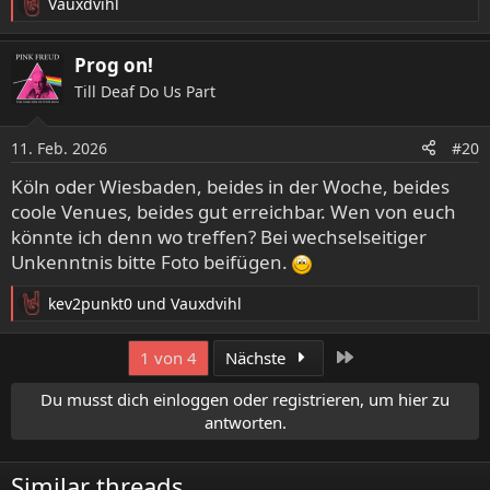
Vauxdvihl
R
e
a
Prog on!
k
Till Deaf Do Us Part
t
i
o
11. Feb. 2026
#20
n
e
Köln oder Wiesbaden, beides in der Woche, beides
n
coole Venues, beides gut erreichbar. Wen von euch
:
könnte ich denn wo treffen? Bei wechselseitiger
Unkenntnis bitte Foto beifügen.
kev2punkt0
und
Vauxdvihl
R
e
a
Letzte
1 von 4
Nächste
k
t
Du musst dich einloggen oder registrieren, um hier zu
i
antworten.
o
n
e
Similar threads