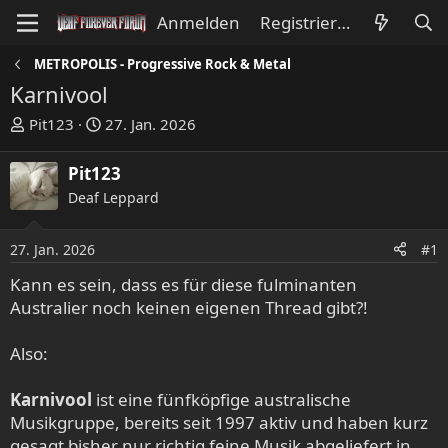
Anmelden
Registrieren
METROPOLIS - Progressive Rock & Metal
Karnivool
E
E
Pit123
27. Jan. 2026
r
r
s
s
Pit123
t
t
Deaf Leppard
e
e
l
l
l
l
27. Jan. 2026
#1
e
t
Kann es sein, dass es für diese fulminanten
r
a
Australier noch keinen eigenen Thread gibt?!
m
Also:
Karnivool
ist eine fünfköpfige australische
Musikgruppe, bereits seit 1997 aktiv und haben kurz
gesagt bisher nur richtig feine Musik abgeliefert in