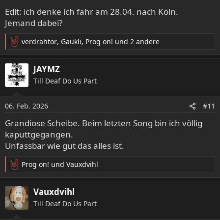
Edit: ich denke ich fahr am 28.04. nach Köln.
Jemand dabei?
verdrahtor
,
Gaukli
,
Prog on!
und 2 andere
R
e
a
JAYMZ
k
Till Deaf Do Us Part
t
i
o
06. Feb. 2026
#11
n
e
Grandiose Scheibe. Beim letzten Song bin ich völlig
n
kaputtgegangen.
:
Unfassbar wie gut das alles ist.
Prog on!
und
Vauxdvihl
R
e
a
Vauxdvihl
k
Till Deaf Do Us Part
t
i