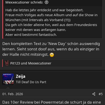
Mexxecutioner schrieb:
n
:
Hab die letztes Jahr entdeckt und war begeistert.
Freue mich Vollgas aufs neue Album und auf die Show in
München (mit Intervals als Vorband (!!!))
Da geh ich leider alleine hin, weil aus dem Freundeskreis
keiner mit denen was anfangen kann.
Aber wird bestimmt fantastisch.
Den kompletten Text zu 'New Day' schön auswendig
lernen. Sieht sonst doof aus, wenn du als einziger in
der Halle nicht mitsingst.
Pit123
und
Mexxecutioner
R
e
a
Zeija
k
Till Deaf Do Us Part
t
i
o
01. Feb. 2026
#5
n
e
Das 10er Review bei Powermetal.de schürt ja da eine