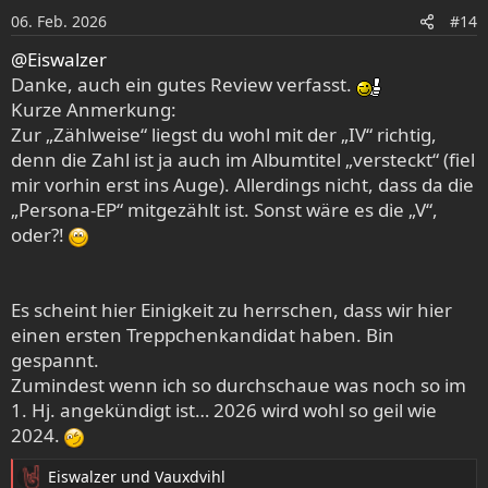
o
06. Feb. 2026
#14
n
e
@Eiswalzer
n
Danke, auch ein gutes Review verfasst.
:
Kurze Anmerkung:
Zur „Zählweise“ liegst du wohl mit der „IV“ richtig,
denn die Zahl ist ja auch im Albumtitel „versteckt“ (fiel
mir vorhin erst ins Auge). Allerdings nicht, dass da die
„Persona-EP“ mitgezählt ist. Sonst wäre es die „V“,
oder?!
Es scheint hier Einigkeit zu herrschen, dass wir hier
einen ersten Treppchenkandidat haben. Bin
gespannt.
Zumindest wenn ich so durchschaue was noch so im
1. Hj. angekündigt ist… 2026 wird wohl so geil wie
2024.
Eiswalzer
und
Vauxdvihl
R