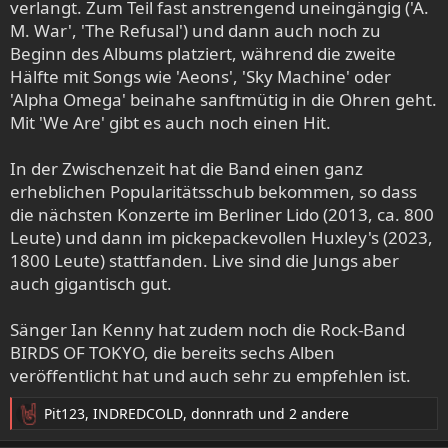
verlangt. Zum Teil fast anstrengend uneingängig ('A.
M. War', 'The Refusal') und dann auch noch zu
Beginn des Albums platziert, während die zweite
Hälfte mit Songs wie 'Aeons', 'Sky Machine' oder
'Alpha Omega' beinahe sanftmütig in die Ohren geht.
Mit 'We Are' gibt es auch noch einen Hit.
In der Zwischenzeit hat die Band einen ganz
erheblichen Popularitätsschub bekommen, so dass
die nächsten Konzerte im Berliner Lido (2013, ca. 800
Leute) und dann im pickepackevollen Huxley's (2023,
1800 Leute) stattfanden. Live sind die Jungs aber
auch gigantisch gut.
Sänger Ian Kenny hat zudem noch die Rock-Band
BIRDS OF TOKYO, die bereits sechs Alben
veröffentlicht hat und auch sehr zu empfehlen ist.
Pit123
,
INDREDCOLD
,
donnrath
und 2 andere
R
e