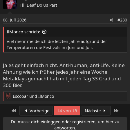
k
Till Deaf Do Us Part
t
i
o
08. Juli 2026
#280
n
e
IlMonco schrieb:
n
:
Viel mehr meide ich die letzten Jahre aufgrund der
Temperaturen die Festivals im Juni und Juli.
Ja es geht einfach nicht. Anti-human, anti-Life. Keine
Ahnung wie ich früher jedes Jahr eine Woche
Metaldays gemacht hab mit jeden Tag 33 Grad und
300 Bier.
Escobar
und
IlMonco
R
e
a
Erste
Letzt
Vorherige
14 von 18
Nächste
k
t
Du musst dich einloggen oder registrieren, um hier zu
i
antworten.