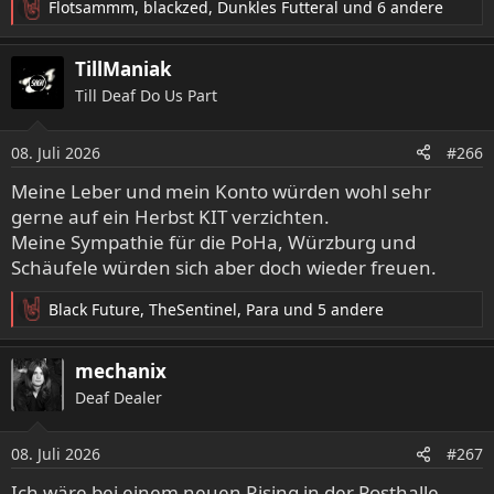
Flotsammm
,
blackzed
,
Dunkles Futteral
und 6 andere
R
e
a
TillManiak
k
Till Deaf Do Us Part
t
i
o
08. Juli 2026
#266
n
e
Meine Leber und mein Konto würden wohl sehr
n
gerne auf ein Herbst KIT verzichten.
:
Meine Sympathie für die PoHa, Würzburg und
Schäufele würden sich aber doch wieder freuen.
Black Future
,
TheSentinel
,
Para
und 5 andere
R
e
a
mechanix
k
Deaf Dealer
t
i
o
08. Juli 2026
#267
n
e
Ich wäre bei einem neuen Rising in der Posthalle