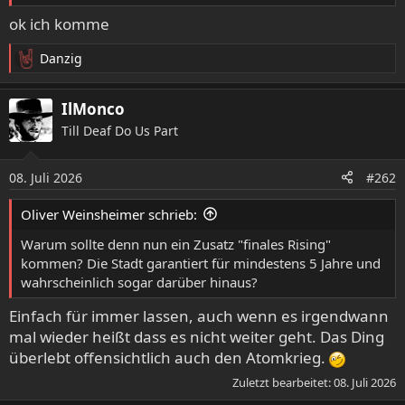
ok ich komme
Danzig
R
e
a
IlMonco
k
Till Deaf Do Us Part
t
i
o
08. Juli 2026
#262
n
e
Oliver Weinsheimer schrieb:
n
:
Warum sollte denn nun ein Zusatz "finales Rising"
kommen? Die Stadt garantiert für mindestens 5 Jahre und
wahrscheinlich sogar darüber hinaus?
Einfach für immer lassen, auch wenn es irgendwann
mal wieder heißt dass es nicht weiter geht. Das Ding
überlebt offensichtlich auch den Atomkrieg.
Zuletzt bearbeitet:
08. Juli 2026