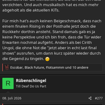
verzichten. Und auch musikalisch hat es mich mehr
abgeholt als die aktuellen KiTs.
Für mich hat's auch keinen Beigeschmack, dass nach
einem finalen Rising in der Posthalle jetzt doch die
Rückkehr dorthin ansteht. Stand damals gab es ja
keine Perspektive und ich bin froh, dass die Tür wider
Erwarten nochmal aufgeht. Anders als bei Cirith
Ungol, die ohne Not die "jetzt aber in echt last final
shows" ausrufen, um dann kurz später wieder durch
die Gegend zu tingeln.
Escobar
,
Black Future
,
Flotsammm
und 10 andere
R
e
a
Rübenschlingel
R
k
Till Deaf Do Us Part
t
i
o
08. Juli 2026
#277
n
e