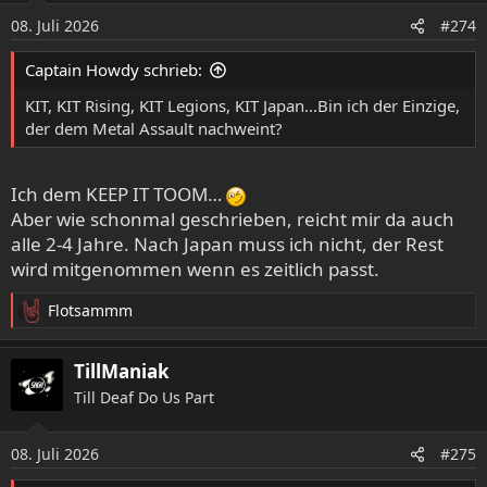
o
08. Juli 2026
#274
n
e
Captain Howdy schrieb:
n
:
KIT, KIT Rising, KIT Legions, KIT Japan...Bin ich der Einzige,
der dem Metal Assault nachweint?
Ich dem KEEP IT TOOM…
Aber wie schonmal geschrieben, reicht mir da auch
alle 2-4 Jahre. Nach Japan muss ich nicht, der Rest
wird mitgenommen wenn es zeitlich passt.
Flotsammm
R
e
a
TillManiak
k
Till Deaf Do Us Part
t
i
o
08. Juli 2026
#275
n
e