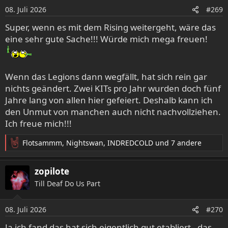
o
08. Juli 2026
#269
n
e
Super, wenn es mit dem Rising weitergeht, wäre das
n
eine sehr gute Sache!!! Würde mich mega freuen!
:
Wenn das Legions dann wegfällt, hat sich rein gar
nichts geändert. Zwei KITs pro Jahr wurden doch fünf
Jahre lang von allen hier gefeiert. Deshalb kann ich
den Unmut von manchen auch nicht nachvollziehen.
Ich freue mich!!!
Flotsammm
,
Nightswan
,
INDREDCOLD
und 7 andere
R
e
a
zopilote
k
Till Deaf Do Us Part
t
i
o
08. Juli 2026
#270
n
e
Ja ich fand das hat sich eigentlich gut etabliert - das