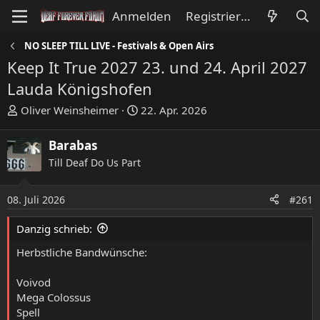
Anmelden
Registrieren
NO SLEEP TILL LIVE - Festivals & Open Airs
Keep It True 2027 23. und 24. April 2027
Lauda Königshofen
E
E
Oliver Weinsheimer
22. Apr. 2026
r
r
s
s
Barabas
t
t
Till Deaf Do Us Part
e
e
l
l
l
l
08. Juli 2026
#261
e
t
Danzig schrieb:
r
a
m
Herbstliche Bandwünsche:
Voivod
Mega Colossus
Spell