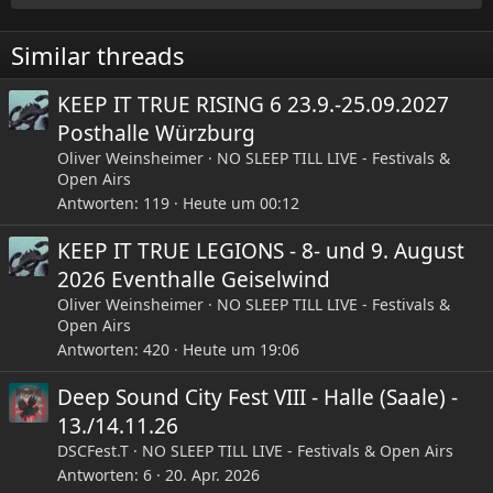
o
n
e
Similar threads
n
:
KEEP IT TRUE RISING 6 23.9.-25.09.2027
Posthalle Würzburg
Oliver Weinsheimer
NO SLEEP TILL LIVE - Festivals &
Open Airs
Antworten
119
Heute um 00:12
KEEP IT TRUE LEGIONS - 8- und 9. August
2026 Eventhalle Geiselwind
Oliver Weinsheimer
NO SLEEP TILL LIVE - Festivals &
Open Airs
Antworten
420
Heute um 19:06
Deep Sound City Fest VIII - Halle (Saale) -
13./14.11.26
DSCFest.T
NO SLEEP TILL LIVE - Festivals & Open Airs
Antworten
6
20. Apr. 2026