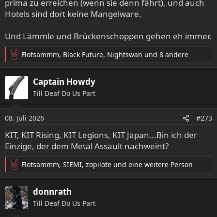
prima zu erreichen (wenn sie denn fährt), und auch
Hotels sind dort keine Mangelware.
Und Lämmle und Brückenschoppen gehen eh immer.
Flotsammm
,
Black Future
,
Nightswan
und 8 andere
R
e
a
Captain Howdy
k
Till Deaf Do Us Part
t
i
o
08. Juli 2026
#273
n
e
KIT, KIT Rising, KIT Legions, KIT Japan...Bin ich der
n
Einzige, der dem Metal Assault nachweint?
:
Flotsammm
,
SIEMI
,
zopilote
und eine weitere Person
R
e
a
donnrath
k
Till Deaf Do Us Part
t
i