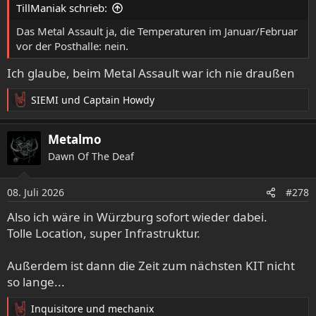
TillManiak schrieb:
n
:
Das Metal Assault ja, die Temperaturen im Januar/Februar
vor der Posthalle: nein.
Ich glaube, beim Metal Assault war ich nie draußen
SIEMI
und
Captain Howdy
R
e
a
Metalmo
k
Dawn Of The Deaf
t
i
o
08. Juli 2026
#278
n
e
Also ich wäre in Würzburg sofort wieder dabei.
n
Tolle Location, super Infrastruktur.
:
Außerdem ist dann die Zeit zum nächsten KIT nicht
so lange...
Inquisitore
und
mechanix
R