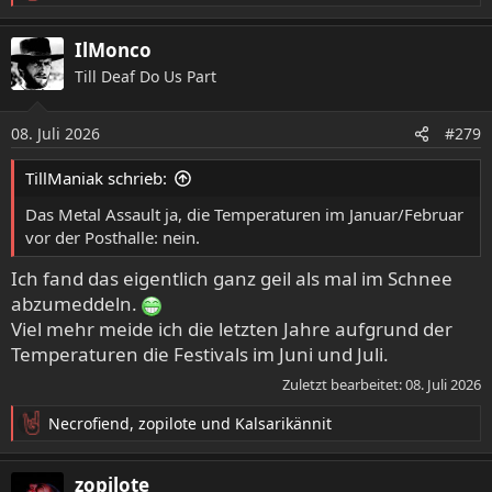
e
a
IlMonco
k
Till Deaf Do Us Part
t
i
o
08. Juli 2026
#279
n
e
TillManiak schrieb:
n
:
Das Metal Assault ja, die Temperaturen im Januar/Februar
vor der Posthalle: nein.
Ich fand das eigentlich ganz geil als mal im Schnee
abzumeddeln.
Viel mehr meide ich die letzten Jahre aufgrund der
Temperaturen die Festivals im Juni und Juli.
Zuletzt bearbeitet:
08. Juli 2026
Necrofiend
,
zopilote
und
Kalsarikännit
R
e
a
zopilote