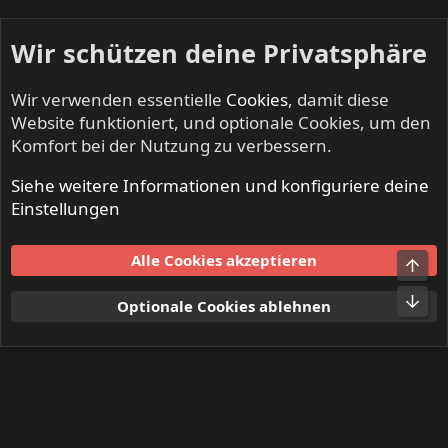
Wir schützen deine Privatsphäre
Wir verwenden essentielle
Cookies
, damit diese
Website funktioniert, und optionale Cookies, um den
Komfort bei der Nutzung zu verbessern.
Siehe weitere Informationen und konfiguriere deine
NO SLEEP TILL LIVE - Festivals & Open Airs
Einstellungen
Cookies
Alle Cookies akzeptieren
Obe
Kontakt
Nutzungsbedingungen
Datenschutz
Hilfe und Impressum
Start
R
Unt
Optionale Cookies ablehnen
S
S
®
Community platform by XenForo
© 2010-2024 XenForo Ltd.