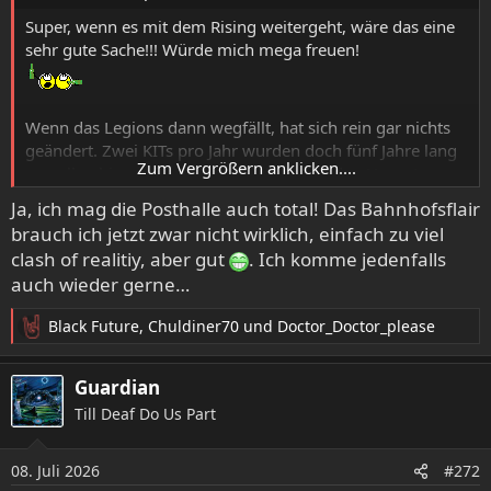
:
Super, wenn es mit dem Rising weitergeht, wäre das eine
sehr gute Sache!!! Würde mich mega freuen!
Wenn das Legions dann wegfällt, hat sich rein gar nichts
geändert. Zwei KITs pro Jahr wurden doch fünf Jahre lang
Zum Vergrößern anklicken....
von allen hier gefeiert. Deshalb kann ich den Unmut von
manchen auch nicht nachvollziehen. Ich freue mich!!!
Ja, ich mag die Posthalle auch total! Das Bahnhofsflair
brauch ich jetzt zwar nicht wirklich, einfach zu viel
clash of realitiy, aber gut
. Ich komme jedenfalls
auch wieder gerne…
Black Future
,
Chuldiner70
und
Doctor_Doctor_please
R
e
a
Guardian
k
Till Deaf Do Us Part
t
i
o
08. Juli 2026
#272
n