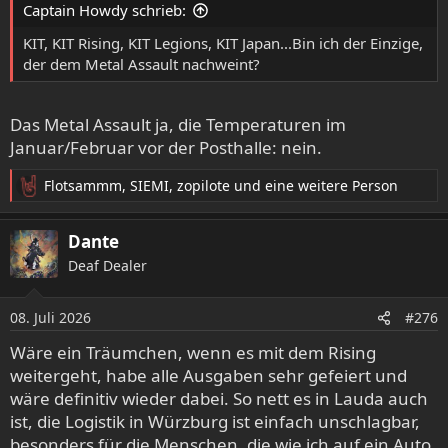
Captain Howdy schrieb:
n
:
KIT, KIT Rising, KIT Legions, KIT Japan...Bin ich der Einzige,
der dem Metal Assault nachweint?
Das Metal Assault ja, die Temperaturen im
Januar/Februar vor der Posthalle: nein.
Flotsammm
,
SIEMI
,
zopilote
und eine weitere Person
R
e
a
Dante
k
Deaf Dealer
t
i
o
08. Juli 2026
#276
n
e
Wäre ein Träumchen, wenn es mit dem Rising
n
weitergeht, habe alle Ausgaben sehr gefeiert und
:
wäre definitiv wieder dabei. So nett es in Lauda auch
ist, die Logistik in Würzburg ist einfach unschlagbar,
besonders für die Menschen, die wie ich auf ein Auto