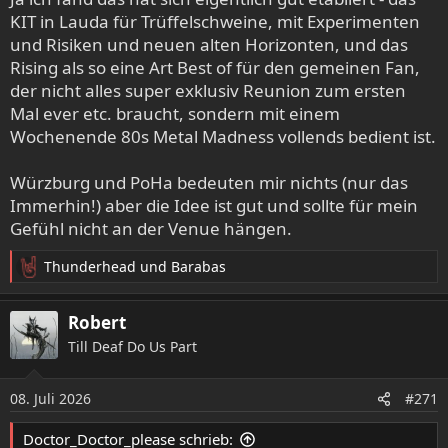
n
KIT in Lauda für Trüffelschweine, mit Experimenten
:
und Risiken und neuen alten Horizonten, und das
Rising als so eine Art Best of für den gemeinen Fan,
der nicht alles super exklusiv Reunion zum ersten
Mal ever etc. braucht, sondern mit einem
Wochenende 80s Metal Madness vollends bedient ist.
Würzburg und PoHa bedeuten mir nichts (nur das
Immerhin!) aber die Idee ist gut und sollte für mein
Gefühl nicht an der Venue hängen.
Thunderhead
und
Barabas
R
e
a
Robert
k
Till Deaf Do Us Part
t
i
o
08. Juli 2026
#271
n
e
Doctor_Doctor_please schrieb:
n