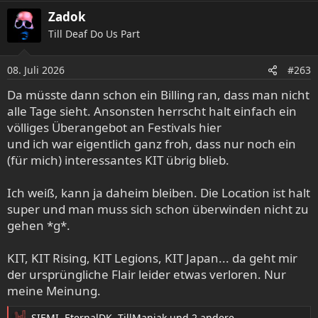
Zadok
Till Deaf Do Us Part
08. Juli 2026
#263
Da müsste dann schon ein Billing ran, dass man nicht
alle Tage sieht. Ansonsten herrscht halt einfach ein
völliges Überangebot an Festivals hier
und ich war eigentlich ganz froh, dass nur noch ein
(für mich) interessantes KIT übrig blieb.
Ich weiß, kann ja daheim bleiben. Die Location ist halt
super und man muss sich schon überwinden nicht zu
gehen *g*.
KIT, KIT Rising, KIT Legions, KIT Japan... da geht mir
der ursprüngliche Flair leider etwas verloren. Nur
meine Meinung.
SIEMI
,
EternalDK
,
TillManiak
und 2 andere