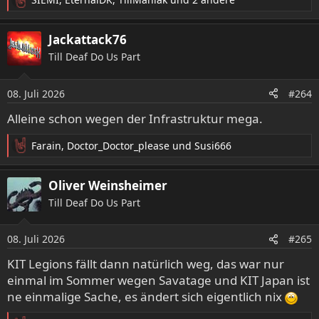
R
e
a
Jackattack76
k
Till Deaf Do Us Part
t
i
o
08. Juli 2026
#264
n
e
Alleine schon wegen der Infrastruktur mega.
n
:
Farain
,
Doctor_Doctor_please
und
Susi666
R
e
a
Oliver Weinsheimer
k
Till Deaf Do Us Part
t
i
o
08. Juli 2026
#265
n
e
KIT Legions fällt dann natürlich weg, das war nur
n
einmal im Sommer wegen Savatage und KIT Japan ist
:
ne einmalige Sache, es ändert sich eigentlich nix