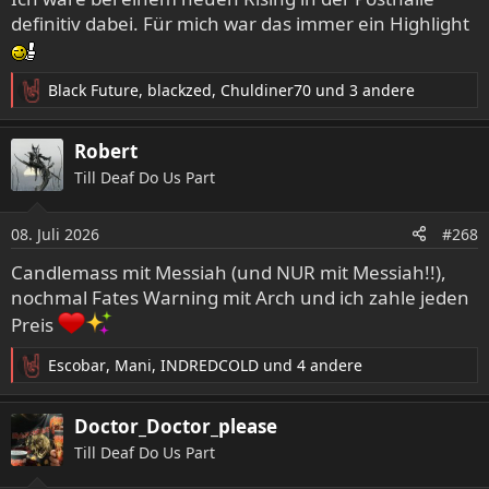
n
definitiv dabei. Für mich war das immer ein Highlight
:
Black Future
,
blackzed
,
Chuldiner70
und 3 andere
R
e
a
Robert
k
Till Deaf Do Us Part
t
i
o
08. Juli 2026
#268
n
e
Candlemass mit Messiah (und NUR mit Messiah!!),
n
nochmal Fates Warning mit Arch und ich zahle jeden
:
Preis
Escobar
,
Mani
,
INDREDCOLD
und 4 andere
R
e
a
Doctor_Doctor_please
k
Till Deaf Do Us Part
t
i