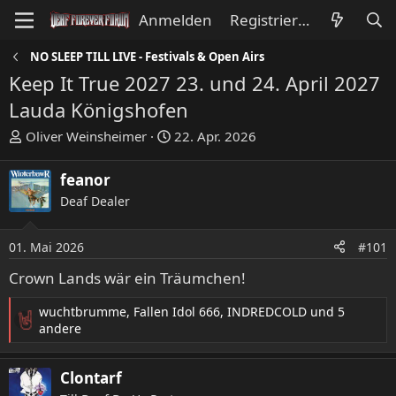
Anmelden
Registrieren
NO SLEEP TILL LIVE - Festivals & Open Airs
Keep It True 2027 23. und 24. April 2027
Lauda Königshofen
E
E
Oliver Weinsheimer
22. Apr. 2026
r
r
s
s
feanor
t
t
Deaf Dealer
e
e
l
l
l
l
01. Mai 2026
#101
e
t
Crown Lands wär ein Träumchen!
r
a
m
wuchtbrumme
,
Fallen Idol 666
,
INDREDCOLD
und 5
R
andere
e
a
Clontarf
k
t