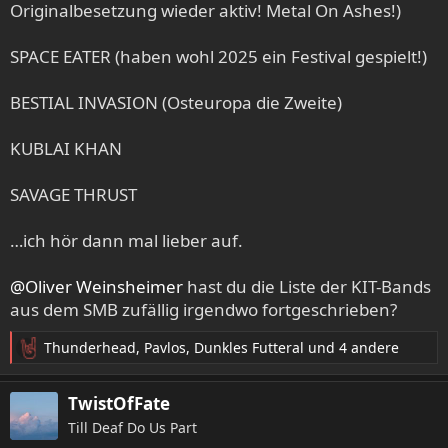
Originalbesetzung wieder aktiv! Metal On Ashes!)
SPACE EATER (haben wohl 2025 ein Festival gespielt!)
BESTIAL INVASION (Osteuropa die Zweite)
KUBLAI KHAN
SAVAGE THRUST
…ich hör dann mal lieber auf.
@Oliver Weinsheimer
hast du die Liste der KIT-Bands
aus dem SMB zufällig irgendwo fortgeschrieben?
Thunderhead
,
Pavlos
,
Dunkles Futteral
und 4 andere
R
e
a
TwistOfFate
k
Till Deaf Do Us Part
t