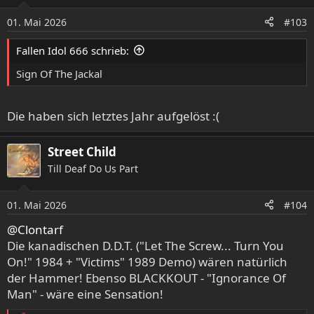
i
o
01. Mai 2026
#103
n
e
Fallen Idol 666 schrieb:
n
:
Sign Of The Jackal
Die haben sich letztes Jahr aufgelöst :(
Street Child
Till Deaf Do Us Part
01. Mai 2026
#104
@Clontarf
Die kanadischen D.D.T. ("Let The Screw... Turn You
On!" 1984 + "Victims" 1989 Demo) wären natürlich
der Hammer! Ebenso BLACKKOUT - "Ignorance Of
Man" - wäre eine Sensation!