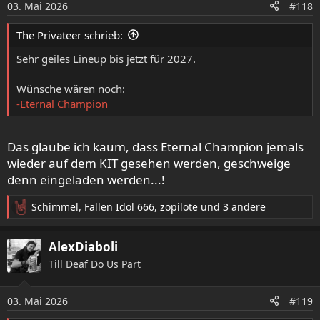
03. Mai 2026
n
#118
e
n
The Privateer schrieb:
:
Sehr geiles Lineup bis jetzt für 2027.
Wünsche wären noch:
-Eternal Champion
Das glaube ich kaum, dass Eternal Champion jemals
wieder auf dem KIT gesehen werden, geschweige
denn eingeladen werden...!
Schimmel
,
Fallen Idol 666
,
zopilote
und 3 andere
R
e
a
AlexDiaboli
k
Till Deaf Do Us Part
t
i
o
03. Mai 2026
#119
n