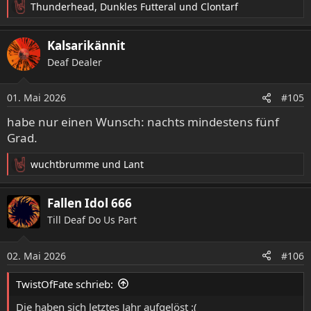
Thunderhead
,
Dunkles Futteral
und
Clontarf
R
e
a
Kalsarikännit
k
Deaf Dealer
t
i
o
01. Mai 2026
#105
n
e
habe nur einen Wunsch: nachts mindestens fünf
n
Grad.
:
wuchtbrumme
und
Lant
R
e
a
Fallen Idol 666
k
Till Deaf Do Us Part
t
i
o
02. Mai 2026
#106
n
e
TwistOfFate schrieb:
n
:
Die haben sich letztes Jahr aufgelöst :(