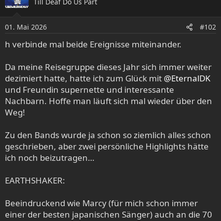
Till Deaf Do Us Part
i
o
01. Mai 2026
n
#102
e
h verbinde mal beide Ereignisse miteinander.
n
:
Da meine Reisegruppe dieses Jahr sich immer weiter
dezimiert hatte, hatte ich zum Glück mit
@EternalDK
und Freundin supernette und interessante
Nachbarn. Hoffe man läuft sich mal wieder über den
Weg!
Zu den Bands wurde ja schon so ziemlich alles schon
geschrieben, aber zwei persönliche Highlights hätte
ich noch beizutragen…
EARTHSHAKER:
Beeindruckend wie Marcy (für mich schon immer
einer der besten japanischen Sänger) auch an die 70