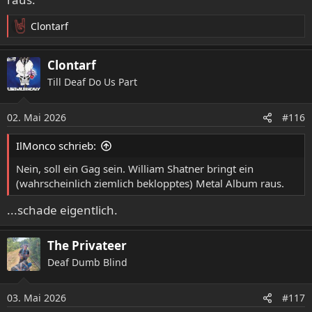
Clontarf
R
e
a
Clontarf
k
Till Deaf Do Us Part
t
i
o
02. Mai 2026
#116
n
e
IlMonco schrieb:
n
:
Nein, soll ein Gag sein. William Shatner bringt ein
(wahrscheinlich ziemlich beklopptes) Metal Album raus.
...schade eigentlich.
The Privateer
Deaf Dumb Blind
03. Mai 2026
#117