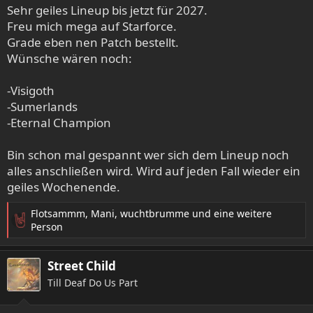
Sehr geiles Lineup bis jetzt für 2027.
Freu mich mega auf Starforce.
Grade eben nen Patch bestellt.
Wünsche wären noch:
-Visigoth
-Sumerlands
-Eternal Champion
Bin schon mal gespannt wer sich dem Lineup noch
alles anschließen wird. Wird auf jeden Fall wieder ein
geiles Wochenende.
Flotsammm
,
Mani
,
wuchtbrumme
und eine weitere
R
Person
e
a
Street Child
k
t
Till Deaf Do Us Part
i
o