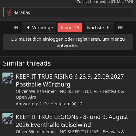
Zuletzt bearbeitet:
03. Mai 2026
Barabas
R
e
a
Erste
Letzte
Vorherige
6 von 18
Nächste
k
t
Du musst dich einloggen oder registrieren, um hier zu
i
antworten.
o
n
e
Similar threads
n
:
KEEP IT TRUE RISING 6 23.9.-25.09.2027
Posthalle Würzburg
Oliver Weinsheimer
NO SLEEP TILL LIVE - Festivals &
Open Airs
Antworten
119
Heute um 00:12
KEEP IT TRUE LEGIONS - 8- und 9. August
2026 Eventhalle Geiselwind
Oliver Weinsheimer
NO SLEEP TILL LIVE - Festivals &