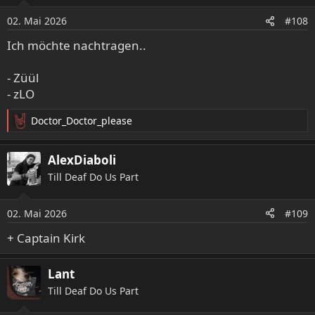
i
o
02. Mai 2026
#108
n
e
Ich möchte nachtragen..
n
:
- Züül
- zLO
Doctor_Doctor_please
R
e
a
AlexDiaboli
k
Till Deaf Do Us Part
t
i
o
02. Mai 2026
#109
n
e
+ Captain Kirk
n
:
Lant
Till Deaf Do Us Part