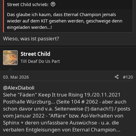
e
Street Child schrieb:
n
:
Das glaube ich kaum, dass Eternal Champion jemals
wieder auf dem KIT gesehen werden, geschweige denn
eingeladen werden...!
Wieso, was ist passiert?
Street Child
Till Deaf Do Us Part
03. Mai 2026
#120
@AlexDiaboli
Siehe "Fäden" Keep It true Rising 19./20.11.2021
Posthalle Würzburg... (Seite 104 # 2062 - aber auch
schon davor und v.a. Seitenweise (!) danach!!) / posts
vom Januar 2022 - "Affäre" bzw. Asi-Verhalten von
Sphinx + deren unfassbare Auswüchse - u.a. die
verbalen Entgleisungen von Eternal Champion...