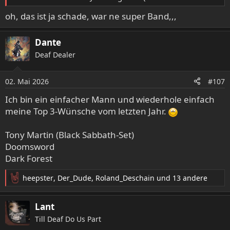
oh, das ist ja schade, war ne super Band,,,
Dante
Deaf Dealer
02. Mai 2026
#107
Ich bin ein einfacher Mann und wiederhole einfach
meine Top 3-Wünsche vom letzten Jahr.
Tony Martin (Black Sabbath-Set)
Doomsword
Dark Forest
heepster
,
Der_Dude
,
Roland_Deschain
und 13 andere
R
e
a
Lant
k
Till Deaf Do Us Part
t