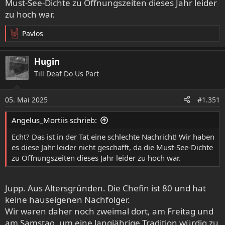
Must-See-Dichte zu Öffnungszeiten dieses Jahr leider
zu hoch war.
Pavlos
R
e
a
Hugin
k
Till Deaf Do Us Part
t
i
o
05. Mai 2025
#1.351
n
e
Angelus_Mortiis schrieb:
n
:
Echt? Das ist in der Tat eine schlechte Nachricht! Wir haben
es diese Jahr leider nicht geschafft, da die Must-See-Dichte
zu Öffnungszeiten dieses Jahr leider zu hoch war.
Jupp. Aus Altersgründen. Die Chefin ist 80 und hat
keine hauseigenen Nachfolger.
Wir waren daher noch zweimal dort, am Freitag und
am Samstag, um eine langjährige Tradition würdig zu