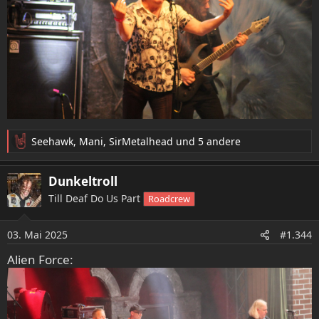
Seehawk
,
Mani
,
SirMetalhead
und 5 andere
R
e
a
Dunkeltroll
k
Till Deaf Do Us Part
Roadcrew
t
i
o
03. Mai 2025
#1.344
n
e
Alien Force:
n
: