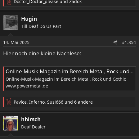
Doctor_Doctor_please
und
Zadok
R
e
a
Hugin
k
Till Deaf Do Us Part
t
i
o
14. Mai 2025
#1.354
n
e
Hier noch eine kleine Nachlese:
n
:
Online-Musik-Magazin im Bereich Metal, Rock und Gothic
Online-Musik-Magazin im Bereich Metal, Rock und Gothic
www.powermetal.de
Pavlos
,
Inferno
,
Susi666
und 6 andere
R
e
a
hhirsch
k
Deaf Dealer
t
i