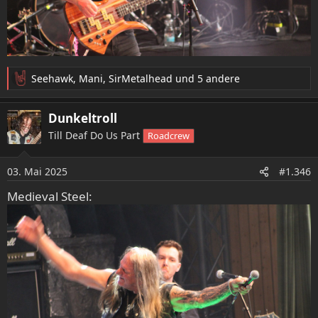
Seehawk
,
Mani
,
SirMetalhead
und 5 andere
R
e
a
Dunkeltroll
k
Till Deaf Do Us Part
Roadcrew
t
i
o
03. Mai 2025
#1.346
n
e
Medieval Steel:
n
: