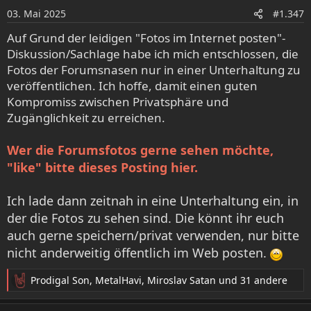
o
03. Mai 2025
#1.347
n
e
Auf Grund der leidigen "Fotos im Internet posten"-
n
Diskussion/Sachlage habe ich mich entschlossen, die
:
Fotos der Forumsnasen nur in einer Unterhaltung zu
veröffentlichen. Ich hoffe, damit einen guten
Kompromiss zwischen Privatsphäre und
Zugänglichkeit zu erreichen.
Wer die Forumsfotos gerne sehen möchte,
"like" bitte dieses Posting hier.
Ich lade dann zeitnah in eine Unterhaltung ein, in
der die Fotos zu sehen sind. Die könnt ihr euch
auch gerne speichern/privat verwenden, nur bitte
nicht anderweitig öffentlich im Web posten.
Prodigal Son
,
MetalHavi
,
Miroslav Satan
und 31 andere
R
e