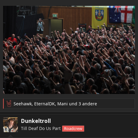
Seehawk
,
EternalDK
,
Mani
und 3 andere
R
e
a
Dunkeltroll
k
Till Deaf Do Us Part
Roadcrew
t
i