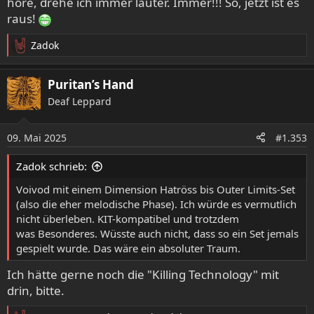
höre, drehe ich immer lauter. Immer!!! So, jetzt ist es
waren.
raus!
Wer Violet gut findet soll das tun. Für mich ist das nix, da,
Zadok
genau wie Nestor, reine 80er Copy Cats.
R
Da fehlt mir einfach das Individuelle, was ich schon immer
e
mochte.
a
Puritan’s Hand
k
Deaf Leppard
t
KIT-kompatibel ist die Band mit Sicherheit.
i
o
Zwingt mich ja keiner in die Halle, von daher alles gut. Die
09. Mai 2025
#1.353
n
werden ihr Publikum haben.
e
Zadok schrieb:
n
:
Voivod mit einem Dimension Hatröss bis Outer Limits-Set
(also die eher melodische Phase). Ich würde es vermutlich
nicht überleben. KIT-kompatibel und trotzdem
was Besonderes. Wüsste auch nicht, dass so ein Set jemals
gespielt wurde. Das wäre ein absoluter Traum.
Ich hätte gerne noch die "Killing Technology" mit
drin, bitte.