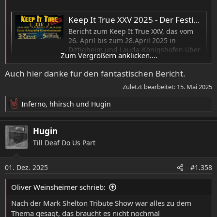
Keep It True XXV 2025 - Der Festivalbericht • metal.de
Bericht zum Keep It True XXV, das vom
26. April bis zum 28.April 2025 in
Dittigheim und Lauda-Königshofen über
Zum Vergrößern anklicken....
die Bühne ging.
www.metal.de
Auch hier danke für den fantastischen Bericht.
Zuletzt bearbeitet:
15. Mai 2025
Inferno
,
hhirsch
und
Hugin
R
e
a
Hugin
k
Till Deaf Do Us Part
t
i
o
01. Dez. 2025
#1.358
n
e
Oliver Weinsheimer schrieb:
n
:
Nach der Mark Shelton Tribute Show war alles zu dem
Thema gesagt, das braucht es nicht nochmal