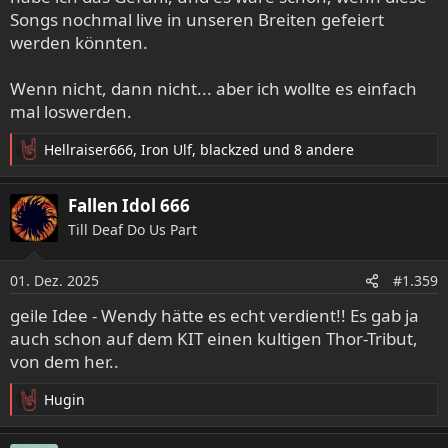
Songs nochmal live in unseren Breiten gefeiert
werden könnten.
Wenn nicht, dann nicht... aber ich wollte es einfach
mal loswerden.
Hellraiser666
,
Iron Ulf
,
blackzed
und 8 andere
R
e
a
Fallen Idol 666
k
Till Deaf Do Us Part
t
i
o
01. Dez. 2025
#1.359
n
e
geile Idee - Wendy hätte es echt verdient!! Es gab ja
n
auch schon auf dem KIT einen kultigen Thor-Tribut,
:
von dem her..
Hugin
R
e
a