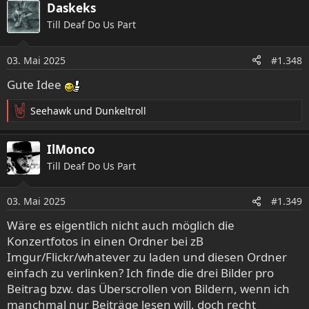
a
Daskeks
k
Till Deaf Do Us Part
t
i
o
03. Mai 2025
#1.348
n
e
Gute Idee
n
:
Seehawk
und
Dunkeltroll
R
e
a
IlMonco
k
Till Deaf Do Us Part
t
i
o
03. Mai 2025
#1.349
n
e
Wäre es eigentlich nicht auch möglich die
n
Konzertfotos in einen Ordner bei zB
:
Imgur/Flickr/whatever zu laden und diesen Ordner
einfach zu verlinken? Ich finde die drei Bilder pro
Beitrag bzw. das Überscrollen von Bildern, wenn ich
manchmal nur Beiträge lesen will, doch recht