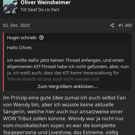
Oliver Weinsheimer
k
Till Deaf Do Us Part
t
i
o
02. Dez. 2025
#1.360
n
e
Hugin schrieb:
n
:
Hallo Oliver,
ich wollte dafür jetzt keinen Thread anfangen, und einen
allgemeinen KIT-Thread habe ich nicht gefunden, aber, nun
ja, ich weiß auch, dass das KIT keine Veranstaltung für
Tribute-Bands ist und auch nicht werden soll.
Zum Vergrößern anklicken....
Trotzdem gab es ja schon den einen oder anderen
Im Prinzip eine gute Idee zumal ich auch selbst Fan
vereinzelten feinen Tribut, der auch wirklich toll war, und
von Wendy bin, aber ich wüsste keine aktuelle
so geht mir gerade im Kopf herum, dass ich gerne mal
einen Gig mit einem Tribut an WENDY O. WILLIAMS bzw.
Sängerin, welche hier auch nur ansatzweise einer
PLASMATICS sehen würde. Wendy ist bald 30 Jahre tot,
WOW Tribut zollen könnte. Wendy war ja nicht nur
und sie war eine völlig einzigartige Künstlerin, und es
vom musikalischen super, es war die komplette
wäre wahrlich kein Mainstream-Ding... Gerade in den
Stagepersona und Liveshow, das Extreme, völlig