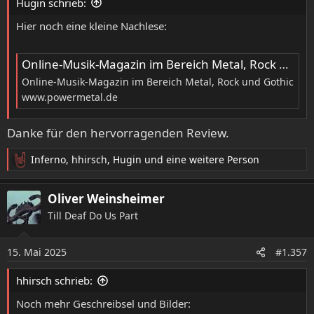
n
Hugin schrieb:
:
Hier noch eine kleine Nachlese:
Online-Musik-Magazin im Bereich Metal, Rock und Gothic
Online-Musik-Magazin im Bereich Metal, Rock und Gothic
www.powermetal.de
Danke für den hervorragenden Review.
Inferno
,
hhirsch
,
Hugin
und eine weitere Person
R
e
a
Oliver Weinsheimer
k
Till Deaf Do Us Part
t
i
o
15. Mai 2025
#1.357
n
e
hhirsch schrieb:
n
:
Noch mehr Geschreibsel und Bilder: