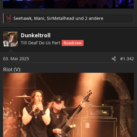
Seehawk
,
Mani
,
SirMetalhead
und 2 andere
R
e
a
Dunkeltroll
k
Till Deaf Do Us Part
Roadcrew
t
i
o
03. Mai 2025
#1.342
n
e
Riot (V):
n
: