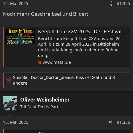
o
14. Mai 2025
#1.355
n
e
Noch mehr Geschreibsel und Bilder:
n
:
Keep It True XXV 2025 - Der Festivalbericht • metal.de
Bericht zum Keep It True XXV, das vom 26.
April bis zum 28.April 2025 in Dittigheim
und Lauda-Königshofen über die Bühne
ging.
www.metal.de
Susi666
,
Doctor_Doctor_please
,
Kiss of Death
und 3
R
andere
e
a
Oliver Weinsheimer
k
t
Till Deaf Do Us Part
i
o
15. Mai 2025
n
#1.356
e