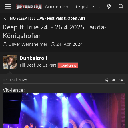
Anmelden
Registrieren
NO SLEEP TILL LIVE - Festivals & Open Airs
Keep It True 24. - 26.4.2025 Lauda-
Königshofen
E
E
Oliver Weinsheimer
24. Apr. 2024
r
r
s
s
Dunkeltroll
t
t
Till Deaf Do Us Part
Roadcrew
e
e
l
l
l
l
03. Mai 2025
#1.341
e
t
Vio-lence:
r
a
m