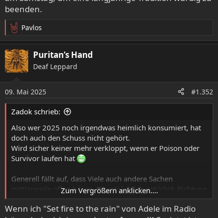
beenden.
Pavlos
R
e
a
Puritan’s Hand
k
Deaf Leppard
t
i
o
09. Mai 2025
#1.352
n
e
Zadok schrieb:
n
:
Also wer 2025 noch irgendwas heimlich konsumiert, hat
doch auch den Schuss nicht gehört.
Wird sicher keiner mehr verkloppt, wenn er Poison oder
Survivor laufen hat
Generell fällt auf, dass Viele auch andere Sachen
mittlerweile offen hören. Hauptsächlich natürlich Richtung
Zum Vergrößern anklicken....
70er/80er Punk/Post Pust/New Wave/Gothic usw.
Wenn ich "Set fire to the rain" von Adele im Radio
Also Sachen, die e kompatibel sind und es auch immer