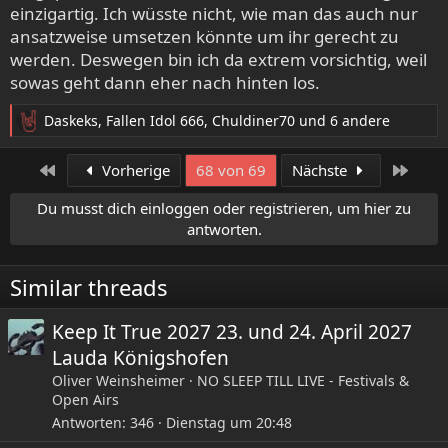
letzten Jahren wird echt nimmer viel über Wendy und ihre
einzigartig. Ich wüsste nicht, wie man das auch nur
Musik geredet, habe ich das Gefühl, und es wäre schön,
ansatzweise umsetzen könnte um ihr gerecht zu
wenn diese Songs nochmal live in unseren Breiten gefeiert
werden. Deswegen bin ich da extrem vorsichtig, weil
werden könnten.
sowas geht dann eher nach hinten los.
Wenn nicht, dann nicht... aber ich wollte es einfach mal
Daskeks
,
Fallen Idol 666
,
Chuldiner70
und 6 andere
loswerden.
R
e
a
Erste
Letzt
Vorherige
68 von 69
Nächste
k
t
Du musst dich einloggen oder registrieren, um hier zu
i
antworten.
o
n
e
Similar threads
n
:
Keep It True 2027 23. und 24. April 2027
Lauda Königshofen
Oliver Weinsheimer
NO SLEEP TILL LIVE - Festivals &
Open Airs
Antworten
346
Dienstag um 20:48