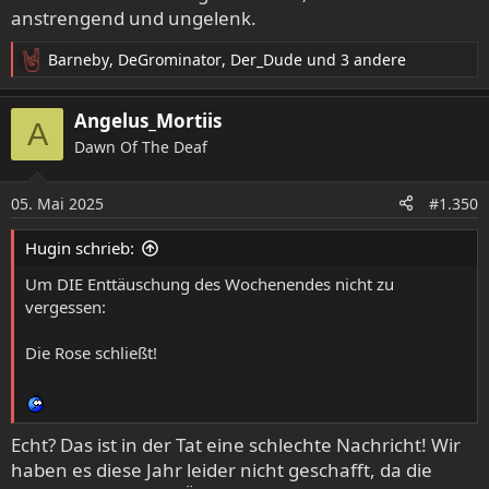
anstrengend und ungelenk.
Barneby
,
DeGrominator
,
Der_Dude
und 3 andere
R
e
a
Angelus_Mortiis
A
k
Dawn Of The Deaf
t
i
o
05. Mai 2025
#1.350
n
e
Hugin schrieb:
n
:
Um DIE Enttäuschung des Wochenendes nicht zu
vergessen:
Die Rose schließt!
Echt? Das ist in der Tat eine schlechte Nachricht! Wir
haben es diese Jahr leider nicht geschafft, da die