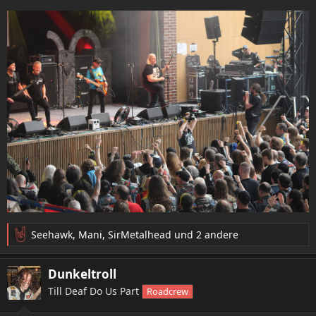
Seehawk
,
Mani
,
SirMetalhead
und 2 andere
R
e
a
Dunkeltroll
k
Till Deaf Do Us Part
Roadcrew
t
i