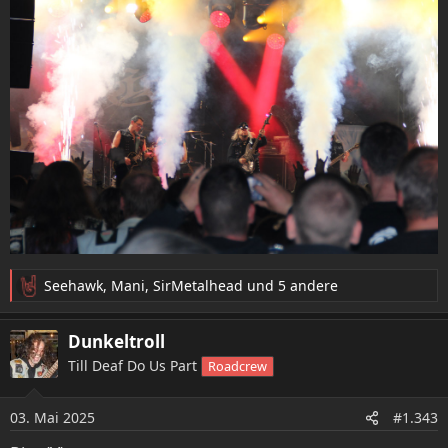
Seehawk
,
Mani
,
SirMetalhead
und 5 andere
R
e
a
Dunkeltroll
k
Till Deaf Do Us Part
Roadcrew
t
i
o
03. Mai 2025
#1.343
n
e